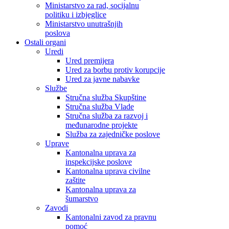
Ministarstvo za rad, socijalnu
politiku i izbjeglice
Ministarstvo unutrašnjih
poslova
Ostali organi
Uredi
Ured premijera
Ured za borbu protiv korupcije
Ured za javne nabavke
Službe
Stručna služba Skupštine
Stručna služba Vlade
Stručna služba za razvoj i
međunarodne projekte
Služba za zajedničke poslove
Uprave
Kantonalna uprava za
inspekcijske poslove
Kantonalna uprava civilne
zaštite
Kantonalna uprava za
šumarstvo
Zavodi
Kantonalni zavod za pravnu
pomoć