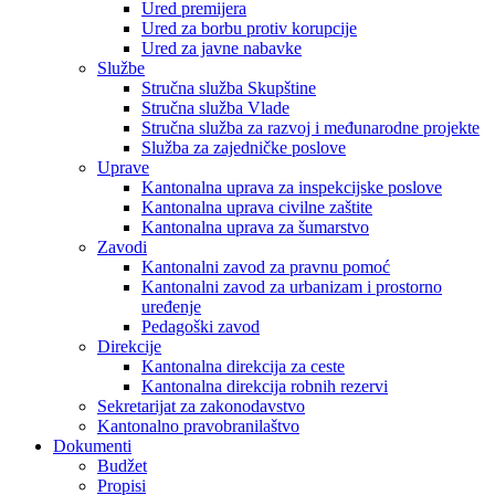
Ured premijera
Ured za borbu protiv korupcije
Ured za javne nabavke
Službe
Stručna služba Skupštine
Stručna služba Vlade
Stručna služba za razvoj i međunarodne projekte
Služba za zajedničke poslove
Uprave
Kantonalna uprava za inspekcijske poslove
Kantonalna uprava civilne zaštite
Kantonalna uprava za šumarstvo
Zavodi
Kantonalni zavod za pravnu pomoć
Kantonalni zavod za urbanizam i prostorno
uređenje
Pedagoški zavod
Direkcije
Kantonalna direkcija za ceste
Kantonalna direkcija robnih rezervi
Sekretarijat za zakonodavstvo
Kantonalno pravobranilaštvo
Dokumenti
Budžet
Propisi