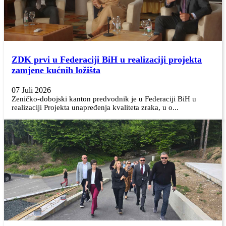
ZDK prvi u Federaciji BiH u realizaciji projekta
zamjene kućnih ložišta
07 Juli 2026
Zeničko-dobojski kanton predvodnik je u Federaciji BiH u
realizaciji Projekta unapređenja kvaliteta zraka, u o...