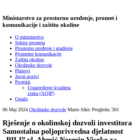
Ministarstvo za prostorno uređenje, promet i
komunikacije i zaštitu okoline
O ministarstvu
Sektor prometa
Prostorno uređenje i građenje
Prometne komunikacije
Zaštita okoline
Okolinske dozvole
Planovi
Javni pozivi
Projekti
Unapređenje kvaliteta
zraka (AQIP)
Ostalo
06 Maj 2024
Okolinske dozvole
Mario Sikic
Pregleda: 501
Rješenje o okolinskoj dozvoli investitora
Samostalna poljoprivredna djelatnost
„PILI” vl. Ahmić Nermin Visoko za