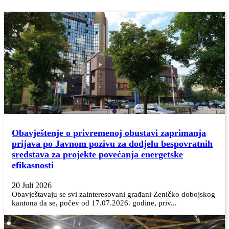
Obavještenje o privremenoj obustavi zaprimanja
prijava po Javnom pozivu za dodjelu bespovratnih
sredstava za projekte povećanja energetske
efikasnosti
20 Juli 2026
Obavještavaju se svi zainteresovani građani Zeničko dobojskog
kantona da se, počev od 17.07.2026. godine, priv...