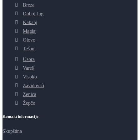
Breza
Doboj Jug
Kakanj
Maglaj
Olovo
Tešanj
Usora
Vareš
Visoko
Zavidovići
Zenica
Žepče
Kontakt informacije
Skupština