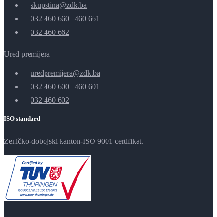
skupstina@zdk.ba
032 460 660
|
460 661
032 460 662
Ured premijera
uredpremijera@zdk.ba
032 460 600
|
460 601
032 460 602
ISO standard
Zeničko-dobojski kanton-ISO 9001 certifikat.