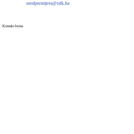
uredpremijera@zdk.ba
Kontakt forma