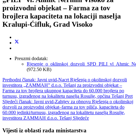
proizvodni objekat – Farma za tov
brojlera kapaciteta na lokaciji naselja
Kralupi-Ćifluk, Grad Visoko
Preuzmi dodatak:
Rjesenje_o_oklinskoj_dozvoli_SPD_PILI_vl_Ahmic_Ner
(972.50 KB)
Prethodni članak: Javni uvid-Nacrt Rješenja o okolinskoj dozvoli
investitora „ZAMMAH” d.o.o. Tešanj za proizvodni objekat –
Farma za tov brojlera ukupnog kapaciteta do 60.000 brojlera po
turnusu, izgrađenog na lokalitetu naselja Rosulje, općina Tešanj
Pret
Sljedeći članak: Javni uvid-Zahtjev za obnovu Rješenja o okolinskoj
dozvoli za proizvodni objekat–farma za tov pilića, kapaciteta do
60.000 jedinki/turnusu, izgrađenog na lokalitetu naselja Rosulje,
investitora ZAMMAH d.o.o. Tešanj
Sljedeće
Vijesti iz oblasti rada ministarstva