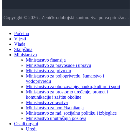
Copyright © 2026 - Zeničko-dobojski kanton. Sva prava pridržana.
Početna
Vijesti
Vlada
Skupština
Ministarstva
Ministarstvo finansija
Ministarstvo za pravosuđe i upravu
Ministarstvo za privredu
Ministarstvo za poljoprivredu, šumarstvo i
vodoprivredu
Ministarstvo za obrazovanje, nauku, kulturu i sport
Ministarstvo za prostorno uređenje, promet i
komunikacije i zaštitu okoline
Ministarstvo zdravstva
Ministarstvo za boračka pitanja
Ministarstvo za rad, socijalnu politiku i izbjeglice
Ministarstvo unutrašnjih poslova
Ostali organi
Uredi