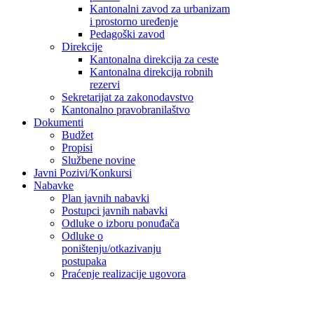
Kantonalni zavod za urbanizam
i prostorno uređenje
Pedagoški zavod
Direkcije
Kantonalna direkcija za ceste
Kantonalna direkcija robnih
rezervi
Sekretarijat za zakonodavstvo
Kantonalno pravobranilaštvo
Dokumenti
Budžet
Propisi
Službene novine
Javni Pozivi/Konkursi
Nabavke
Plan javnih nabavki
Postupci javnih nabavki
Odluke o izboru ponuđača
Odluke o
poništenju/otkazivanju
postupaka
Praćenje realizacije ugovora