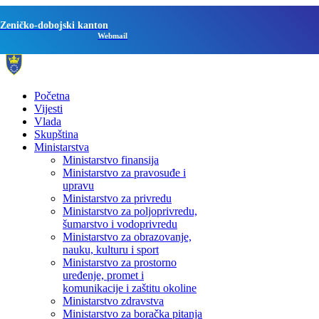
Zeničko-dobojski kanton
Webmail
Početna
Vijesti
Vlada
Skupština
Ministarstva
Ministarstvo finansija
Ministarstvo za pravosuđe i
upravu
Ministarstvo za privredu
Ministarstvo za poljoprivredu,
šumarstvo i vodoprivredu
Ministarstvo za obrazovanje,
nauku, kulturu i sport
Ministarstvo za prostorno
uređenje, promet i
komunikacije i zaštitu okoline
Ministarstvo zdravstva
Ministarstvo za boračka pitanja