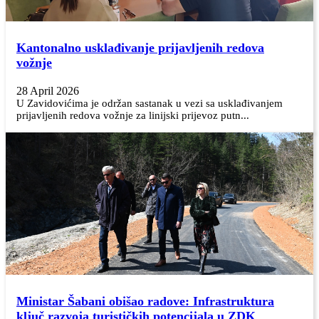
Kantonalno usklađivanje prijavljenih redova
vožnje
28 April 2026
U Zavidovićima je održan sastanak u vezi sa usklađivanjem
prijavljenih redova vožnje za linijski prijevoz putn...
Ministar Šabani obišao radove: Infrastruktura
ključ razvoja turističkih potencijala u ZDK