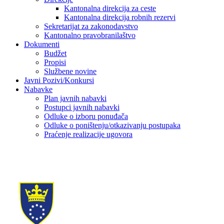
Kantonalna direkcija za ceste
Kantonalna direkcija robnih rezervi
Sekretarijat za zakonodavstvo
Kantonalno pravobranilaštvo
Dokumenti
Budžet
Propisi
Službene novine
Javni Pozivi/Konkursi
Nabavke
Plan javnih nabavki
Postupci javnih nabavki
Odluke o izboru ponuđača
Odluke o poništenju/otkazivanju postupaka
Praćenje realizacije ugovora