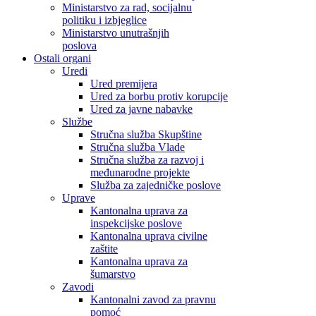
Ministarstvo za rad, socijalnu
politiku i izbjeglice
Ministarstvo unutrašnjih
poslova
Ostali organi
Uredi
Ured premijera
Ured za borbu protiv korupcije
Ured za javne nabavke
Službe
Stručna služba Skupštine
Stručna služba Vlade
Stručna služba za razvoj i
međunarodne projekte
Služba za zajedničke poslove
Uprave
Kantonalna uprava za
inspekcijske poslove
Kantonalna uprava civilne
zaštite
Kantonalna uprava za
šumarstvo
Zavodi
Kantonalni zavod za pravnu
pomoć