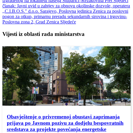
izgrađenog na lokalitetu naselja Stuparići–Rezakovina
Pret
Sljedeći
članak: Javni uvid u zahtjev za obnovu okolinske dozvole, operatera
,,C.I.B.O.S." d.o.o. Sarajevo, Poslovna jedinica Zenica za poslovni
pogon za otkup, primarnu preradu sekundarnih sirovina i trgovinu-
Poslovna zona 2, Grad Zenica
Sljedeće
Vijesti iz oblasti rada ministarstva
Obavještenje o privremenoj obustavi zaprimanja
prijava po Javnom pozivu za dodjelu bespovratnih
sredstava za projekte povećanja energetske