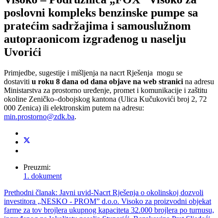
poslovni kompleks benzinske pumpe sa
pratećim sadržajima i samouslužnom
autopraonicom izgrađenog u naselju
Uvorići
Primjedbe, sugestije i mišljenja na nacrt Rješenja mogu se
dostaviti
u roku 8 dana od dana objave na web stranici
na adresu
Ministarstva za prostorno uređenje, promet i komunikacije i zaštitu
okoline Zeničko–dobojskog kantona (Ulica Kučukovići broj 2, 72
000 Zenica) ili elektronskim putem na adresu:
min.prostorno@zdk.ba
.
Preuzmi:
1. dokument
Prethodni članak: Javni uvid-Nacrt Rješenja o okolinskoj dozvoli
investitora „NESKO - PROM” d.o.o. Visoko za proizvodni objekat
farme za tov brojlera ukupnog kapaciteta 32.000 brojlera po turnusu,