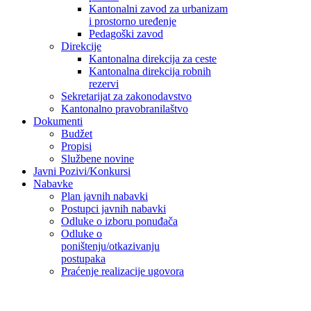
Kantonalni zavod za urbanizam
i prostorno uređenje
Pedagoški zavod
Direkcije
Kantonalna direkcija za ceste
Kantonalna direkcija robnih
rezervi
Sekretarijat za zakonodavstvo
Kantonalno pravobranilaštvo
Dokumenti
Budžet
Propisi
Službene novine
Javni Pozivi/Konkursi
Nabavke
Plan javnih nabavki
Postupci javnih nabavki
Odluke o izboru ponuđača
Odluke o
poništenju/otkazivanju
postupaka
Praćenje realizacije ugovora