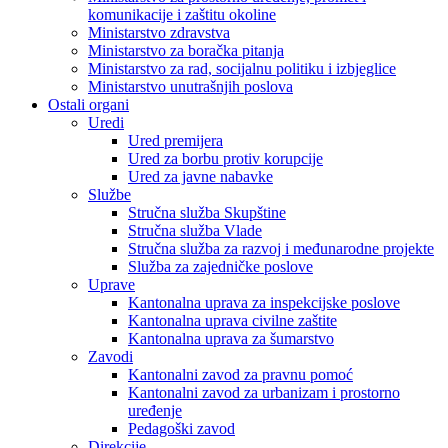
komunikacije i zaštitu okoline
Ministarstvo zdravstva
Ministarstvo za boračka pitanja
Ministarstvo za rad, socijalnu politiku i izbjeglice
Ministarstvo unutrašnjih poslova
Ostali organi
Uredi
Ured premijera
Ured za borbu protiv korupcije
Ured za javne nabavke
Službe
Stručna služba Skupštine
Stručna služba Vlade
Stručna služba za razvoj i međunarodne projekte
Služba za zajedničke poslove
Uprave
Kantonalna uprava za inspekcijske poslove
Kantonalna uprava civilne zaštite
Kantonalna uprava za šumarstvo
Zavodi
Kantonalni zavod za pravnu pomoć
Kantonalni zavod za urbanizam i prostorno
uređenje
Pedagoški zavod
Direkcije