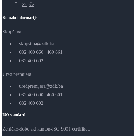
Žepče
Kontakt informacije
Skupština
skupstina@zdk.ba
032 460 660
|
460 661
032 460 662
Ured premijera
uredpremijera@zdk.ba
032 460 600
|
460 601
032 460 602
ISO standard
Zeničko-dobojski kanton-ISO 9001 certifikat.