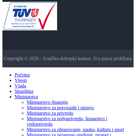
Copyright © 2026 - Zeničko-dobojski kanton. Sva prava pridržana.
Početna
Vijesti
Vlada
Skupština
Ministarstva
Ministarstvo finansija
Ministarstvo za pravosuđe i upravu
Ministarstvo za privredu
Ministarstvo za poljoprivredu, šumarstvo i
vodoprivredu
Ministarstvo za obrazovanje, nauku, kulturu i sport
Ministarstvo za prostorno uređenje, promet i