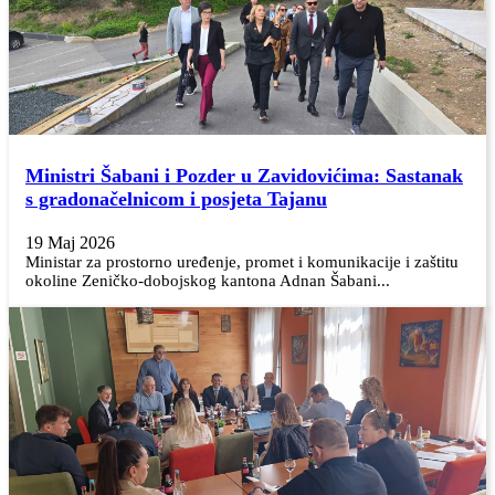
Ministri Šabani i Pozder u Zavidovićima: Sastanak
s gradonačelnicom i posjeta Tajanu
19 Maj 2026
Ministar za prostorno uređenje, promet i komunikacije i zaštitu
okoline Zeničko-dobojskog kantona Adnan Šabani...