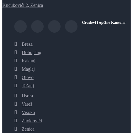
Kučukovići 2, Zenica
Gradovi i općine Kantona
Breza
Doboj Jug
Kakanj
Maglaj
Olovo
Tešanj
Usora
Vareš
Visoko
Zavidovići
Zenica