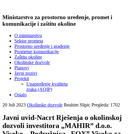
Ministarstvo za prostorno uređenje, promet i
komunikacije i zaštitu okoline
O ministarstvu
Sektor prometa
Prostorno uređenje i građenje
Prometne komunikacije
Zaštita okoline
Okolinske dozvole
Planovi
Javni pozivi
Projekti
Unapređenje kvaliteta
zraka (AQIP)
Ostalo
20 Juli 2023
Okolinske dozvole
Ibrahim Slipic
Pregleda: 1702
Javni uvid-Nacrt Rješenja o okolinskoj
dozvoli investitora „MAHIR” d.o.o.
Visoko – Podružnica „FOX” Visoko za