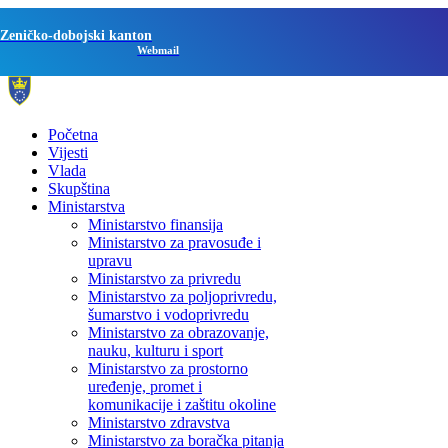
Zeničko-dobojski kanton
Webmail
Početna
Vijesti
Vlada
Skupština
Ministarstva
Ministarstvo finansija
Ministarstvo za pravosuđe i
upravu
Ministarstvo za privredu
Ministarstvo za poljoprivredu,
šumarstvo i vodoprivredu
Ministarstvo za obrazovanje,
nauku, kulturu i sport
Ministarstvo za prostorno
uređenje, promet i
komunikacije i zaštitu okoline
Ministarstvo zdravstva
Ministarstvo za boračka pitanja