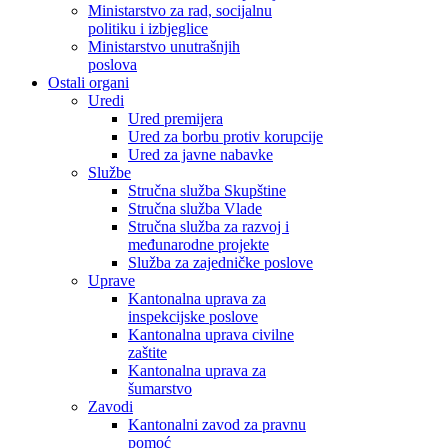
Ministarstvo za rad, socijalnu
politiku i izbjeglice
Ministarstvo unutrašnjih
poslova
Ostali organi
Uredi
Ured premijera
Ured za borbu protiv korupcije
Ured za javne nabavke
Službe
Stručna služba Skupštine
Stručna služba Vlade
Stručna služba za razvoj i
međunarodne projekte
Služba za zajedničke poslove
Uprave
Kantonalna uprava za
inspekcijske poslove
Kantonalna uprava civilne
zaštite
Kantonalna uprava za
šumarstvo
Zavodi
Kantonalni zavod za pravnu
pomoć