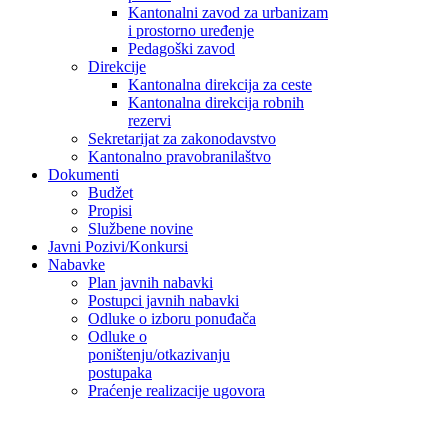
Kantonalni zavod za urbanizam
i prostorno uređenje
Pedagoški zavod
Direkcije
Kantonalna direkcija za ceste
Kantonalna direkcija robnih
rezervi
Sekretarijat za zakonodavstvo
Kantonalno pravobranilaštvo
Dokumenti
Budžet
Propisi
Službene novine
Javni Pozivi/Konkursi
Nabavke
Plan javnih nabavki
Postupci javnih nabavki
Odluke o izboru ponuđača
Odluke o
poništenju/otkazivanju
postupaka
Praćenje realizacije ugovora