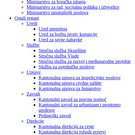
Ministarstvo za boračka pitanja
Ministarstvo za rad, socijalnu politiku i izbjeglice
Ministarstvo unutrašnjih poslova
Ostali organi
Uredi
Ured premijera
Ured za borbu protiv korupcije
Ured za javne nabavke
Službe
Stručna služba Skupštine
Stručna služba Vlade
Stručna služba za razvoj i međunarodne projekte
Služba za zajedničke poslove
Uprave
Kantonalna uprava za inspekcijske poslove
Kantonalna uprava civilne zaštite
Kantonalna uprava za šumarstvo
Zavodi
Kantonalni zavod za pravnu pomoć
Kantonalni zavod za urbanizam i prostorno
uređenje
Pedagoški zavod
Direkcije
Kantonalna direkcija za ceste
Kantonalna direkcija robnih rezervi