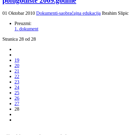
polugodište 2009.godine
01 Oktobar 2010
Dokumenti-saobraćajna edukacija
Ibrahim Slipic
Preuzmi:
1. dokument
Stranica 28 od 28
19
20
21
22
23
24
25
26
27
28