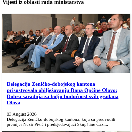
Vijesti iz oblasti rada ministarstva
Delegacija Zeničko-dobojskog kantona
prisustvovala obilježavanju Dana Općine Olovo:
Dobra saradnja za bolju budućnost svih građana
Olova
03 August 2026
Delegacija Zeničko-dobojskog kantona, koju su predvodili
premijer Nezir Pivić i predsjedavajući Skupštine Ćazi...