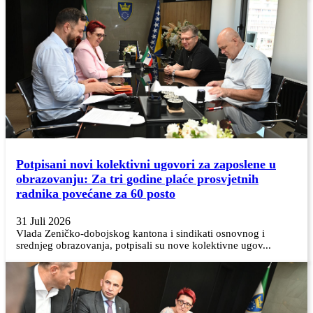
Potpisani novi kolektivni ugovori za zaposlene u
obrazovanju: Za tri godine plaće prosvjetnih
radnika povećane za 60 posto
31 Juli 2026
Vlada Zeničko-dobojskog kantona i sindikati osnovnog i
srednjeg obrazovanja, potpisali su nove kolektivne ugov...