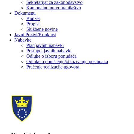
Sekretarijat za zakonodavstvo
Kantonalno pravobranilaštvo
Dokumenti
Budžet
Propisi
Službene novine
Javni Pozivi/Konkursi
Nabavke
Plan javnih nabavki
Postupci javnih nabavki
Odluke o izboru ponuđača
Odluke o poništenju/otkazivanju postupaka
Praćenje realizacije ugovora