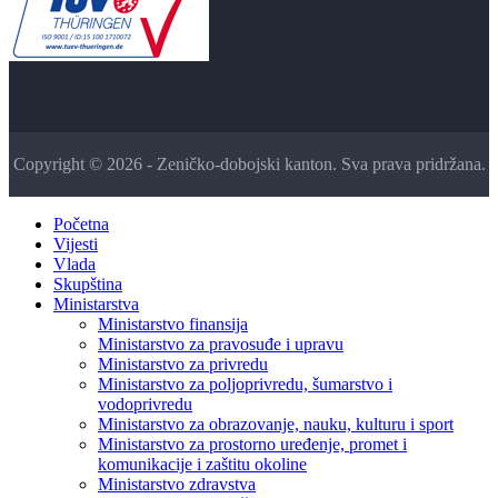
Copyright © 2026 - Zeničko-dobojski kanton. Sva prava pridržana.
Početna
Vijesti
Vlada
Skupština
Ministarstva
Ministarstvo finansija
Ministarstvo za pravosuđe i upravu
Ministarstvo za privredu
Ministarstvo za poljoprivredu, šumarstvo i
vodoprivredu
Ministarstvo za obrazovanje, nauku, kulturu i sport
Ministarstvo za prostorno uređenje, promet i
komunikacije i zaštitu okoline
Ministarstvo zdravstva