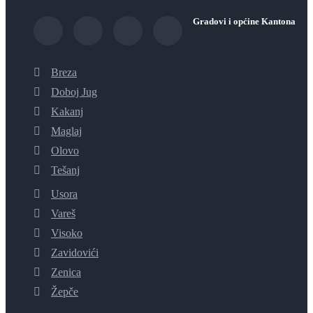
Gradovi i općine Kantona
Breza
Doboj Jug
Kakanj
Maglaj
Olovo
Tešanj
Usora
Vareš
Visoko
Zavidovići
Zenica
Žepče