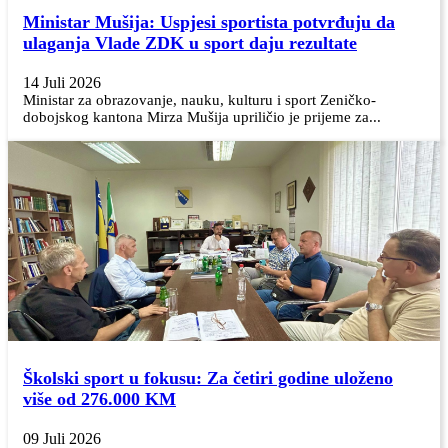
Ministar Mušija: Uspjesi sportista potvrđuju da
ulaganja Vlade ZDK u sport daju rezultate
14 Juli 2026
Ministar za obrazovanje, nauku, kulturu i sport Zeničko-
dobojskog kantona Mirza Mušija upriličio je prijeme za...
Školski sport u fokusu: Za četiri godine uloženo
više od 276.000 KM
09 Juli 2026