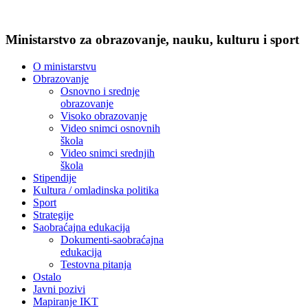
Ministarstvo za obrazovanje, nauku, kulturu i sport
O ministarstvu
Obrazovanje
Osnovno i srednje
obrazovanje
Visoko obrazovanje
Video snimci osnovnih
škola
Video snimci srednjih
škola
Stipendije
Kultura / omladinska politika
Sport
Strategije
Saobraćajna edukacija
Dokumenti-saobraćajna
edukacija
Testovna pitanja
Ostalo
Javni pozivi
Mapiranje IKT