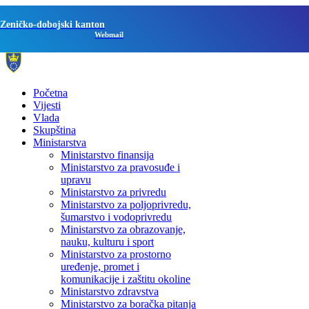
Zeničko-dobojski kanton
Webmail
Početna
Vijesti
Vlada
Skupština
Ministarstva
Ministarstvo finansija
Ministarstvo za pravosuđe i
upravu
Ministarstvo za privredu
Ministarstvo za poljoprivredu,
šumarstvo i vodoprivredu
Ministarstvo za obrazovanje,
nauku, kulturu i sport
Ministarstvo za prostorno
uređenje, promet i
komunikacije i zaštitu okoline
Ministarstvo zdravstva
Ministarstvo za boračka pitanja