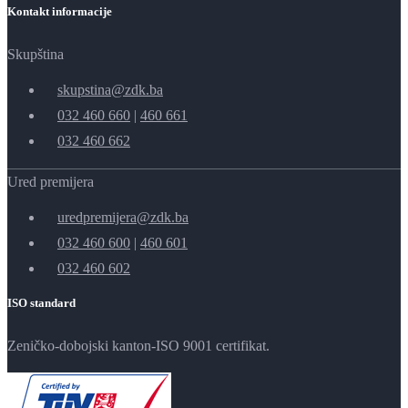
Kontakt informacije
Skupština
skupstina@zdk.ba
032 460 660
|
460 661
032 460 662
Ured premijera
uredpremijera@zdk.ba
032 460 600
|
460 601
032 460 602
ISO standard
Zeničko-dobojski kanton-ISO 9001 certifikat.