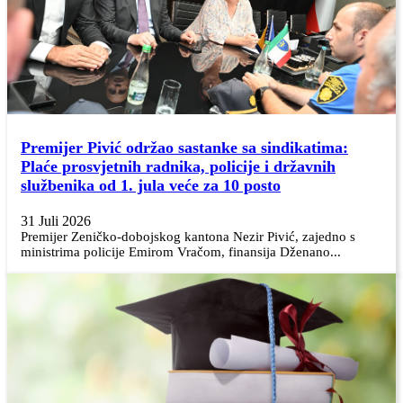
Premijer Pivić održao sastanke sa sindikatima:
Plaće prosvjetnih radnika, policije i državnih
službenika od 1. jula veće za 10 posto
31 Juli 2026
Premijer Zeničko-dobojskog kantona Nezir Pivić, zajedno s
ministrima policije Emirom Vračom, finansija Dženano...