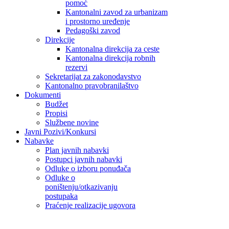
pomoć
Kantonalni zavod za urbanizam
i prostorno uređenje
Pedagoški zavod
Direkcije
Kantonalna direkcija za ceste
Kantonalna direkcija robnih
rezervi
Sekretarijat za zakonodavstvo
Kantonalno pravobranilaštvo
Dokumenti
Budžet
Propisi
Službene novine
Javni Pozivi/Konkursi
Nabavke
Plan javnih nabavki
Postupci javnih nabavki
Odluke o izboru ponuđača
Odluke o
poništenju/otkazivanju
postupaka
Praćenje realizacije ugovora