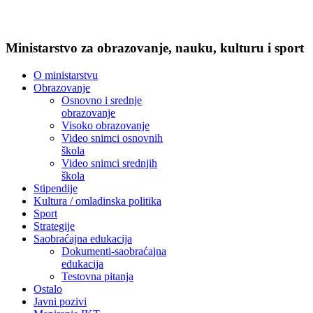
Ministarstvo za obrazovanje, nauku, kulturu i sport
O ministarstvu
Obrazovanje
Osnovno i srednje
obrazovanje
Visoko obrazovanje
Video snimci osnovnih
škola
Video snimci srednjih
škola
Stipendije
Kultura / omladinska politika
Sport
Strategije
Saobraćajna edukacija
Dokumenti-saobraćajna
edukacija
Testovna pitanja
Ostalo
Javni pozivi