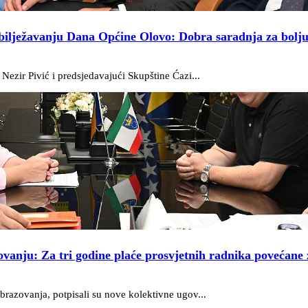
obilježavanju Dana Općine Olovo: Dobra saradnja za bolj
ezir Pivić i predsjedavajući Skupštine Ćazi...
ovanju: Za tri godine plaće prosvjetnih radnika povećane 
razovanja, potpisali su nove kolektivne ugov...