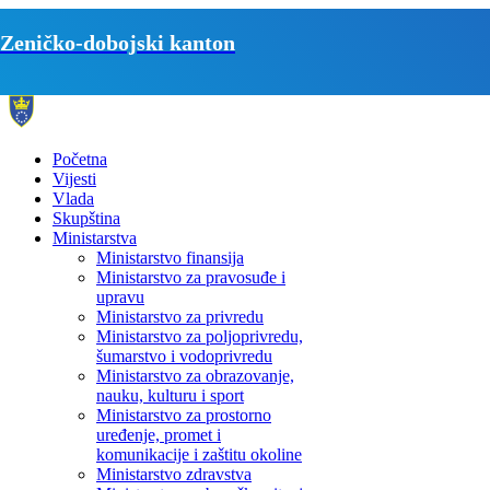
Zeničko-dobojski kanton
Početna
Vijesti
Vlada
Skupština
Ministarstva
Ministarstvo finansija
Ministarstvo za pravosuđe i
upravu
Ministarstvo za privredu
Ministarstvo za poljoprivredu,
šumarstvo i vodoprivredu
Ministarstvo za obrazovanje,
nauku, kulturu i sport
Ministarstvo za prostorno
uređenje, promet i
komunikacije i zaštitu okoline
Ministarstvo zdravstva