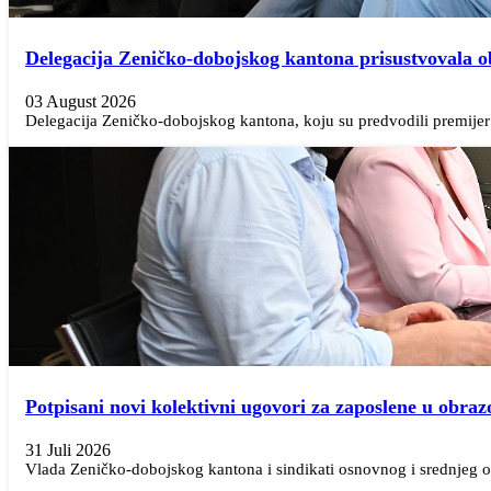
Delegacija Zeničko-dobojskog kantona prisustvovala 
03 August 2026
Delegacija Zeničko-dobojskog kantona, koju su predvodili premijer N
Potpisani novi kolektivni ugovori za zaposlene u obraz
31 Juli 2026
Vlada Zeničko-dobojskog kantona i sindikati osnovnog i srednjeg ob