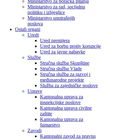
Ministarstvo za boračka pitanja
Ministarstvo za rad, socijalnu
politiku i izbjeglice
Ministarstvo unutrašnjih
poslova
Ostali organi
Uredi
Ured premijera
Ured za borbu protiv korupcije
Ured za javne nabavke
Službe
Stručna služba Skupštine
Stručna služba Vlade
Stručna služba za razvoj i
međunarodne projekte
Služba za zajedničke poslove
Uprave
Kantonalna uprava za
inspekcijske poslove
Kantonalna uprava civilne
zaštite
Kantonalna uprava za
šumarstvo
Zavodi
Kantonalni zavod za pravnu