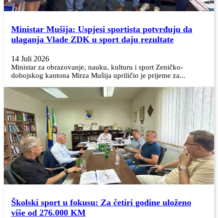
Ministar Mušija: Uspjesi sportista potvrđuju da
ulaganja Vlade ZDK u sport daju rezultate
14 Juli 2026
Ministar za obrazovanje, nauku, kulturu i sport Zeničko-
dobojskog kantona Mirza Mušija upriličio je prijeme za...
Školski sport u fokusu: Za četiri godine uloženo
više od 276.000 KM