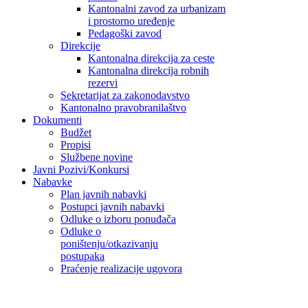
Kantonalni zavod za urbanizam
i prostorno uređenje
Pedagoški zavod
Direkcije
Kantonalna direkcija za ceste
Kantonalna direkcija robnih
rezervi
Sekretarijat za zakonodavstvo
Kantonalno pravobranilaštvo
Dokumenti
Budžet
Propisi
Službene novine
Javni Pozivi/Konkursi
Nabavke
Plan javnih nabavki
Postupci javnih nabavki
Odluke o izboru ponuđača
Odluke o
poništenju/otkazivanju
postupaka
Praćenje realizacije ugovora