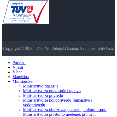
Copyright © 2026 - Zeničko-dobojski kanton. Sva prava pridržana.
Početna
Vijesti
Vlada
Skupština
Ministarstva
Ministarstvo finansija
Ministarstvo za pravosuđe i upravu
Ministarstvo za privredu
Ministarstvo za poljoprivredu, šumarstvo i
vodoprivredu
Ministarstvo za obrazovanje, nauku, kulturu i sport
Ministarstvo za prostorno uređenje, promet i