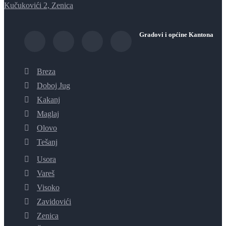
Kučukovići 2, Zenica
Gradovi i općine Kantona
Breza
Doboj Jug
Kakanj
Maglaj
Olovo
Tešanj
Usora
Vareš
Visoko
Zavidovići
Zenica