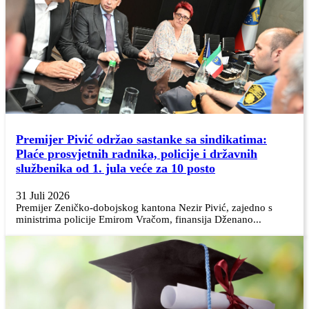
Premijer Pivić održao sastanke sa sindikatima:
Plaće prosvjetnih radnika, policije i državnih
službenika od 1. jula veće za 10 posto
31 Juli 2026
Premijer Zeničko-dobojskog kantona Nezir Pivić, zajedno s
ministrima policije Emirom Vračom, finansija Dženano...