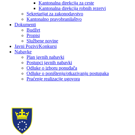
Kantonalna direkcija za ceste
Kantonalna direkcija robnih rezervi
Sekretarijat za zakonodavstvo
Kantonalno pravobranilaštvo
Dokumenti
Budžet
Propisi
Službene novine
Javni Pozivi/Konkursi
Nabavke
Plan javnih nabavki
Postupci javnih nabavki
Odluke o izboru ponuđača
Odluke o poništenju/otkazivanju postupaka
Praćenje realizacije ugovora