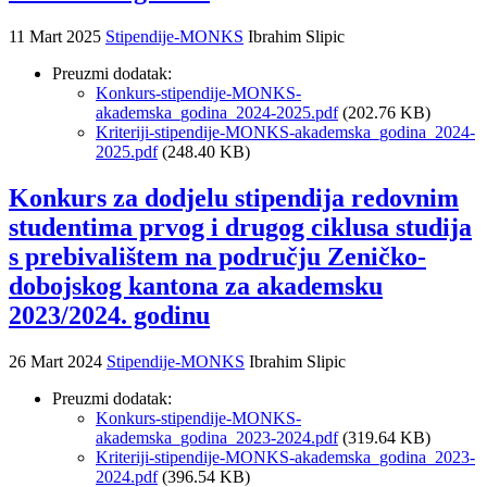
11 Mart 2025
Stipendije-MONKS
Ibrahim Slipic
Preuzmi dodatak:
Konkurs-stipendije-MONKS-
akademska_godina_2024-2025.pdf
(202.76 KB)
Kriteriji-stipendije-MONKS-akademska_godina_2024-
2025.pdf
(248.40 KB)
Konkurs za dodjelu stipendija redovnim
studentima prvog i drugog ciklusa studija
s prebivalištem na području Zeničko-
dobojskog kantona za akademsku
2023/2024. godinu
26 Mart 2024
Stipendije-MONKS
Ibrahim Slipic
Preuzmi dodatak:
Konkurs-stipendije-MONKS-
akademska_godina_2023-2024.pdf
(319.64 KB)
Kriteriji-stipendije-MONKS-akademska_godina_2023-
2024.pdf
(396.54 KB)