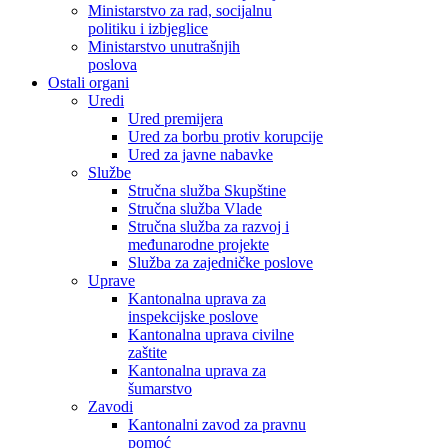
Ministarstvo za rad, socijalnu
politiku i izbjeglice
Ministarstvo unutrašnjih
poslova
Ostali organi
Uredi
Ured premijera
Ured za borbu protiv korupcije
Ured za javne nabavke
Službe
Stručna služba Skupštine
Stručna služba Vlade
Stručna služba za razvoj i
međunarodne projekte
Služba za zajedničke poslove
Uprave
Kantonalna uprava za
inspekcijske poslove
Kantonalna uprava civilne
zaštite
Kantonalna uprava za
šumarstvo
Zavodi
Kantonalni zavod za pravnu
pomoć