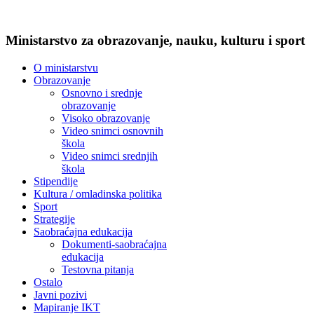
Ministarstvo za obrazovanje, nauku, kulturu i sport
O ministarstvu
Obrazovanje
Osnovno i srednje
obrazovanje
Visoko obrazovanje
Video snimci osnovnih
škola
Video snimci srednjih
škola
Stipendije
Kultura / omladinska politika
Sport
Strategije
Saobraćajna edukacija
Dokumenti-saobraćajna
edukacija
Testovna pitanja
Ostalo
Javni pozivi
Mapiranje IKT