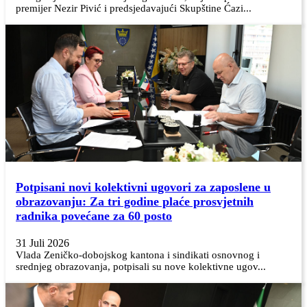
premijer Nezir Pivić i predsjedavajući Skupštine Ćazi...
Potpisani novi kolektivni ugovori za zaposlene u
obrazovanju: Za tri godine plaće prosvjetnih
radnika povećane za 60 posto
31 Juli 2026
Vlada Zeničko-dobojskog kantona i sindikati osnovnog i
srednjeg obrazovanja, potpisali su nove kolektivne ugov...