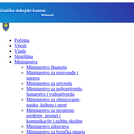
Zeničko-dobojski kanton
Webmail
Početna
Vijesti
Vlada
Skupština
Ministarstva
Ministarstvo finansija
Ministarstvo za pravosuđe i
upravu
Ministarstvo za privredu
Ministarstvo za poljoprivredu,
šumarstvo i vodoprivredu
Ministarstvo za obrazovanje,
nauku, kulturu i sport
Ministarstvo za prostorno
uređenje, promet i
komunikacije i zaštitu okoline
Ministarstvo zdravstva
Ministarstvo za boračka pitanja