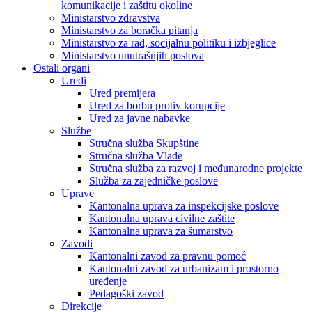
komunikacije i zaštitu okoline
Ministarstvo zdravstva
Ministarstvo za boračka pitanja
Ministarstvo za rad, socijalnu politiku i izbjeglice
Ministarstvo unutrašnjih poslova
Ostali organi
Uredi
Ured premijera
Ured za borbu protiv korupcije
Ured za javne nabavke
Službe
Stručna služba Skupštine
Stručna služba Vlade
Stručna služba za razvoj i međunarodne projekte
Služba za zajedničke poslove
Uprave
Kantonalna uprava za inspekcijske poslove
Kantonalna uprava civilne zaštite
Kantonalna uprava za šumarstvo
Zavodi
Kantonalni zavod za pravnu pomoć
Kantonalni zavod za urbanizam i prostorno
uređenje
Pedagoški zavod
Direkcije