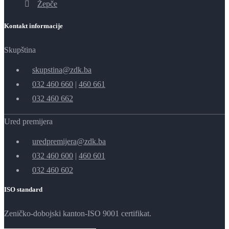
Žepče
Kontakt informacije
Skupština
skupstina@zdk.ba
032 460 660
|
460 661
032 460 662
Ured premijera
uredpremijera@zdk.ba
032 460 600
|
460 601
032 460 602
ISO standard
Zeničko-dobojski kanton-ISO 9001 certifikat.