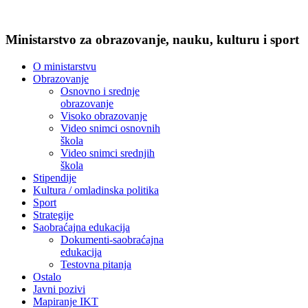
Ministarstvo za obrazovanje, nauku, kulturu i sport
O ministarstvu
Obrazovanje
Osnovno i srednje
obrazovanje
Visoko obrazovanje
Video snimci osnovnih
škola
Video snimci srednjih
škola
Stipendije
Kultura / omladinska politika
Sport
Strategije
Saobraćajna edukacija
Dokumenti-saobraćajna
edukacija
Testovna pitanja
Ostalo
Javni pozivi
Mapiranje IKT