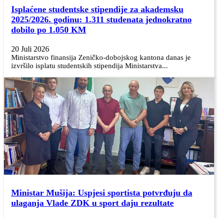
Isplaćene studentske stipendije za akademsku
2025/2026. godinu: 1.311 studenata jednokratno
dobilo po 1.050 KM
20 Juli 2026
Ministarstvo finansija Zeničko-dobojskog kantona danas je
izvršilo isplatu studentskih stipendija Ministarstva...
Ministar Mušija: Uspjesi sportista potvrđuju da
ulaganja Vlade ZDK u sport daju rezultate