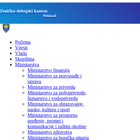
Zeničko-dobojski kanton
Webmail
Početna
Vijesti
Vlada
Skupština
Ministarstva
Ministarstvo finansija
Ministarstvo za pravosuđe i
upravu
Ministarstvo za privredu
Ministarstvo za poljoprivredu,
šumarstvo i vodoprivredu
Ministarstvo za obrazovanje,
nauku, kulturu i sport
Ministarstvo za prostorno
uređenje, promet i
komunikacije i zaštitu okoline
Ministarstvo zdravstva
Ministarstvo za boračka pitanja