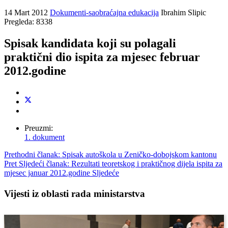
14 Mart 2012
Dokumenti-saobraćajna edukacija
Ibrahim Slipic
Pregleda: 8338
Spisak kandidata koji su polagali
praktični dio ispita za mjesec februar
2012.godine
Preuzmi:
1. dokument
Prethodni članak: Spisak autoškola u Zeničko-dobojskom kantonu
Pret
Sljedeći članak: Rezultati teoretskog i praktičnog dijela ispita za
mjesec januar 2012.godine
Sljedeće
Vijesti iz oblasti rada ministarstva