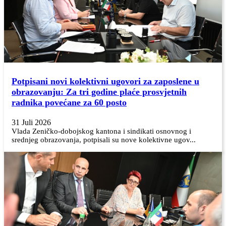
Potpisani novi kolektivni ugovori za zaposlene u
obrazovanju: Za tri godine plaće prosvjetnih
radnika povećane za 60 posto
31 Juli 2026
Vlada Zeničko-dobojskog kantona i sindikati osnovnog i
srednjeg obrazovanja, potpisali su nove kolektivne ugov...