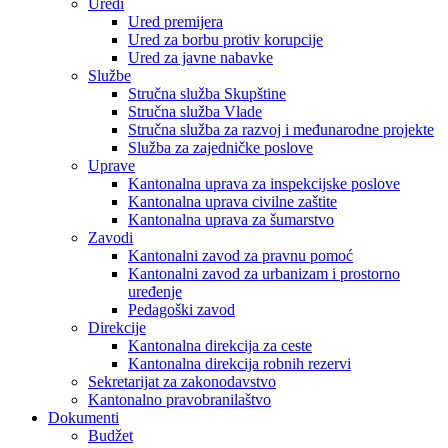
Uredi
Ured premijera
Ured za borbu protiv korupcije
Ured za javne nabavke
Službe
Stručna služba Skupštine
Stručna služba Vlade
Stručna služba za razvoj i međunarodne projekte
Služba za zajedničke poslove
Uprave
Kantonalna uprava za inspekcijske poslove
Kantonalna uprava civilne zaštite
Kantonalna uprava za šumarstvo
Zavodi
Kantonalni zavod za pravnu pomoć
Kantonalni zavod za urbanizam i prostorno
uređenje
Pedagoški zavod
Direkcije
Kantonalna direkcija za ceste
Kantonalna direkcija robnih rezervi
Sekretarijat za zakonodavstvo
Kantonalno pravobranilaštvo
Dokumenti
Budžet