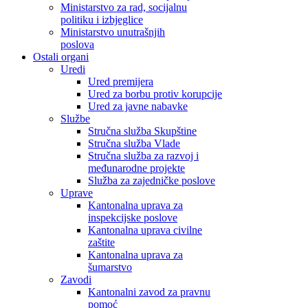
Ministarstvo za rad, socijalnu
politiku i izbjeglice
Ministarstvo unutrašnjih
poslova
Ostali organi
Uredi
Ured premijera
Ured za borbu protiv korupcije
Ured za javne nabavke
Službe
Stručna služba Skupštine
Stručna služba Vlade
Stručna služba za razvoj i
međunarodne projekte
Služba za zajedničke poslove
Uprave
Kantonalna uprava za
inspekcijske poslove
Kantonalna uprava civilne
zaštite
Kantonalna uprava za
šumarstvo
Zavodi
Kantonalni zavod za pravnu
pomoć