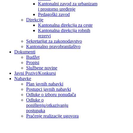
Kantonalni zavod za urbanizam
i prostorno uređenje
Pedagoški zavod
Direkcije
Kantonalna direkcija za ceste
Kantonalna direkcija robnih
rezervi
Sekretarijat za zakonodavstvo
Kantonalno pravobranilaštvo
Dokumenti
Budžet
Propisi
Službene novine
Javni Pozivi/Konkursi
Nabavke
Plan javnih nabavki
Postupci javnih nabavki
Odluke o izboru ponuđača
Odluke o
poništenju/otkazivanju
postupaka
Praćenje realizacije ugovora