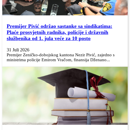
Premijer Pivić održao sastanke sa sindikatima:
Plaće prosvjetnih radnika, policije i državnih
službenika od 1. jula veće za 10 posto
31 Juli 2026
Premijer Zeničko-dobojskog kantona Nezir Pivić, zajedno s
ministrima policije Emirom Vračom, finansija Dženano...