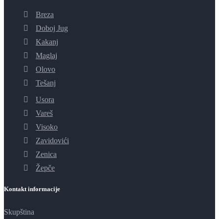
Breza
Doboj Jug
Kakanj
Maglaj
Olovo
Tešanj
Usora
Vareš
Visoko
Zavidovići
Zenica
Žepče
Kontakt informacije
Skupština