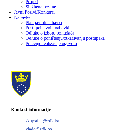
Propisi
Službene novine
Javni Pozivi/Konkursi
Nabavke
Plan javnih nabavki
Postupci javnih nabavki
Odluke o izboru ponuđača
Odluke o poništenju/otkazivanju postupaka
Praćenje realizacije ugovora
Kontakt informacije
skupstina@zdk.ba
vlada@zdk.ba