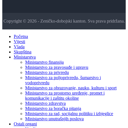
Copyright © 2026 - Zeničko-dobojski kanton. Sva prava pridržana.
Početna
Vijesti
Vlada
Skupština
Ministarstva
Ministarstvo finansija
Ministarstvo za pravosuđe i upravu
Ministarstvo za privredu
Ministarstvo za poljoprivredu, šumarstvo i
vodoprivredu
Ministarstvo za obrazovanje, nauku, kulturu i sport
Ministarstvo za prostorno uređenje, promet i
komunikacije i zaštitu okoline
Ministarstvo zdravstva
Ministarstvo za boračka pitanja
Ministarstvo za rad, socijalnu politiku i izbjeglice
Ministarstvo unutrašnjih poslova
Ostali organi