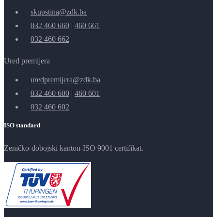
skupstina@zdk.ba
032 460 660
|
460 661
032 460 662
Ured premijera
uredpremijera@zdk.ba
032 460 600
|
460 601
032 460 602
ISO standard
Zeničko-dobojski kanton-ISO 9001 certifikat.