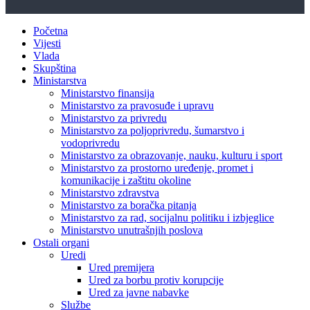
Početna
Vijesti
Vlada
Skupština
Ministarstva
Ministarstvo finansija
Ministarstvo za pravosuđe i upravu
Ministarstvo za privredu
Ministarstvo za poljoprivredu, šumarstvo i
vodoprivredu
Ministarstvo za obrazovanje, nauku, kulturu i sport
Ministarstvo za prostorno uređenje, promet i
komunikacije i zaštitu okoline
Ministarstvo zdravstva
Ministarstvo za boračka pitanja
Ministarstvo za rad, socijalnu politiku i izbjeglice
Ministarstvo unutrašnjih poslova
Ostali organi
Uredi
Ured premijera
Ured za borbu protiv korupcije
Ured za javne nabavke
Službe