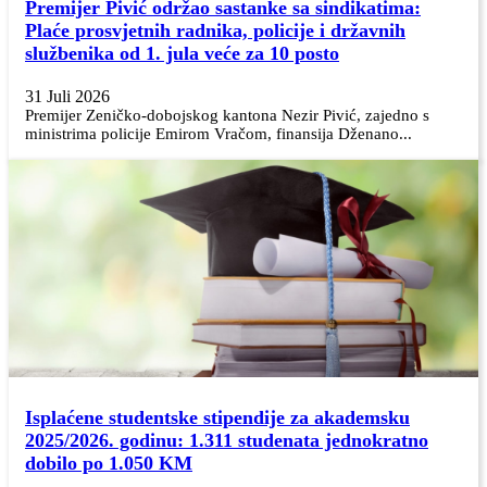
Premijer Pivić održao sastanke sa sindikatima:
Plaće prosvjetnih radnika, policije i državnih
službenika od 1. jula veće za 10 posto
31 Juli 2026
Premijer Zeničko-dobojskog kantona Nezir Pivić, zajedno s
ministrima policije Emirom Vračom, finansija Dženano...
Isplaćene studentske stipendije za akademsku
2025/2026. godinu: 1.311 studenata jednokratno
dobilo po 1.050 KM