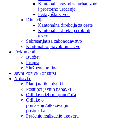
Kantonalni zavod za urbanizam
i prostorno uređenje
Pedagoški zavod
Direkcije
Kantonalna direkcija za ceste
Kantonalna direkcija robnih
rezervi
Sekretarijat za zakonodavstvo
Kantonalno pravobranilaštvo
Dokumenti
Budžet
Propisi
Službene novine
Javni Pozivi/Konkursi
Nabavke
Plan javnih nabavki
Postupci javnih nabavki
Odluke o izboru ponuđača
Odluke o
poništenju/otkazivanju
postupaka
Praćenje realizacije ugovora