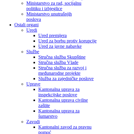
Ministarstvo za rad, socijalnu
politiku i izbjeglice
Ministarstvo unutrašnjih
poslova
Ostali organi
Uredi
Ured premijera
Ured za borbu protiv korupcije
Ured za javne nabavke
Službe
Stručna služba Skupštine
Stručna služba Vlade
Stručna služba za razvoj i
međunarodne projekte
Služba za zajedničke poslove
Uprave
Kantonalna uprava za
inspekcijske poslove
Kantonalna uprava civilne
zaštite
Kantonalna uprava za
šumarstvo
Zavodi
Kantonalni zavod za pravnu
pomoć