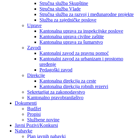
Stručna služba Skupštine
Stručna služba Vlade
Stručna služba za razvoj i međunarodne projekte
Služba za zajedničke poslove
Uprave
Kantonalna uprava za inspekcijske poslove
Kantonalna uprava civilne zaštite
Kantonalna uprava za šumarstvo
Zavodi
Kantonalni zavod za pravnu pomoć
Kantonalni zavod za urbanizam i prostorno
uređenje
Pedagoški zavod
Direkcije
Kantonalna direkcija za ceste
Kantonalna direkcija robnih rezervi
Sekretarijat za zakonodavstvo
Kantonalno pravobranilaštvo
Dokumenti
Budžet
Propisi
Službene novine
Javni Pozivi/Konkursi
Nabavke
Plan javnih nabavki