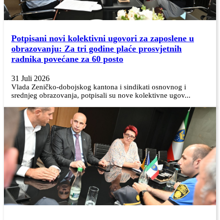
Potpisani novi kolektivni ugovori za zaposlene u
obrazovanju: Za tri godine plaće prosvjetnih
radnika povećane za 60 posto
31 Juli 2026
Vlada Zeničko-dobojskog kantona i sindikati osnovnog i
srednjeg obrazovanja, potpisali su nove kolektivne ugov...