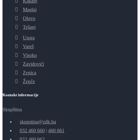
Kakanj
Maglaj
Olovo
Tešanj
Usora
Vareš
Visoko
Zavidovići
Zenica
Žepče
Kontakt informacije
Skupština
skupstina@zdk.ba
032 460 660
|
460 661
032 460 662