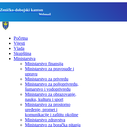
Zeničko-dobojski kanton
Webmail
Početna
Vijesti
Vlada
Skupština
Ministarstva
Ministarstvo finansija
Ministarstvo za pravosuđe i
upravu
Ministarstvo za privredu
Ministarstvo za poljoprivredu,
šumarstvo i vodoprivredu
Ministarstvo za obrazovanje,
nauku, kulturu i sport
Ministarstvo za prostorno
uređenje, promet i
komunikacije i zaštitu okoline
Ministarstvo zdravstva
Ministarstvo za boračka pitanja