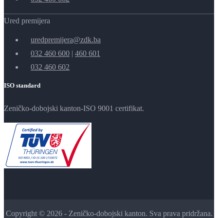
Ured premijera
uredpremijera@zdk.ba
032 460 600
|
460 601
032 460 602
ISO standard
Zeničko-dobojski kanton-ISO 9001 certifikat.
Copyright © 2026 - Zeničko-dobojski kanton. Sva prava pridržana.