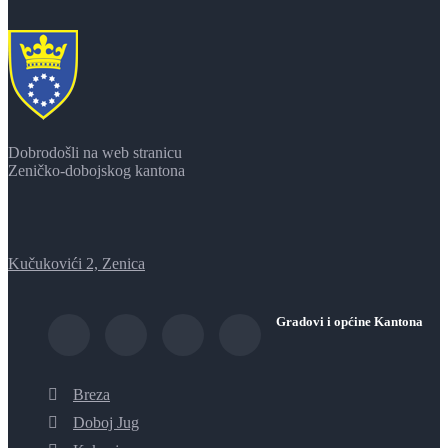
Dobrodošli na web stranicu
Zeničko-dobojskog kantona
Kučukovići 2, Zenica
Gradovi i općine Kantona
Breza
Doboj Jug