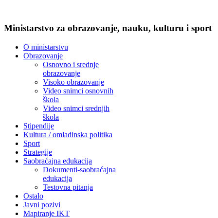
Ministarstvo za obrazovanje, nauku, kulturu i sport
O ministarstvu
Obrazovanje
Osnovno i srednje
obrazovanje
Visoko obrazovanje
Video snimci osnovnih
škola
Video snimci srednjih
škola
Stipendije
Kultura / omladinska politika
Sport
Strategije
Saobraćajna edukacija
Dokumenti-saobraćajna
edukacija
Testovna pitanja
Ostalo
Javni pozivi
Mapiranje IKT