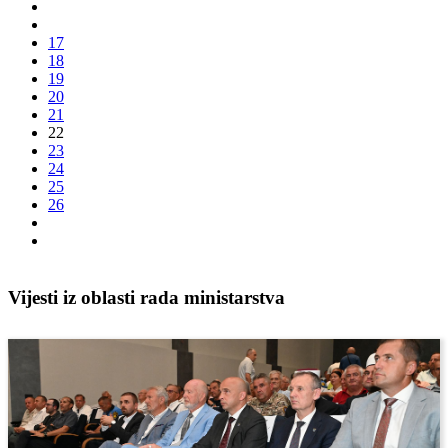
17
18
19
20
21
22
23
24
25
26
Vijesti iz oblasti rada ministarstva