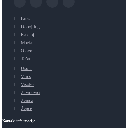
Breza
Doboj Jug
Kakanj
Maglaj
Olovo
Tešanj
Usora
Vareš
Visoko
Zavidovići
Zenica
Žepče
Kontakt informacije