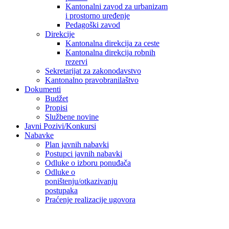
Kantonalni zavod za urbanizam
i prostorno uređenje
Pedagoški zavod
Direkcije
Kantonalna direkcija za ceste
Kantonalna direkcija robnih
rezervi
Sekretarijat za zakonodavstvo
Kantonalno pravobranilaštvo
Dokumenti
Budžet
Propisi
Službene novine
Javni Pozivi/Konkursi
Nabavke
Plan javnih nabavki
Postupci javnih nabavki
Odluke o izboru ponuđača
Odluke o
poništenju/otkazivanju
postupaka
Praćenje realizacije ugovora