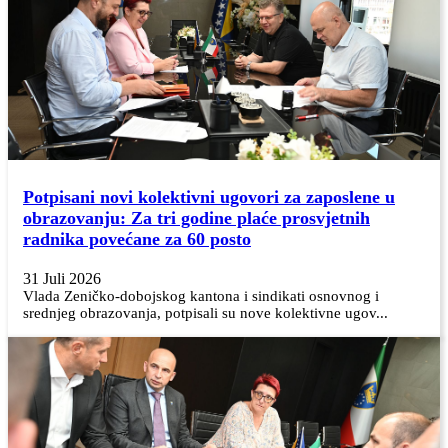
Potpisani novi kolektivni ugovori za zaposlene u
obrazovanju: Za tri godine plaće prosvjetnih
radnika povećane za 60 posto
31 Juli 2026
Vlada Zeničko-dobojskog kantona i sindikati osnovnog i
srednjeg obrazovanja, potpisali su nove kolektivne ugov...