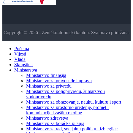
Copyright © 2026 - Zeničko-dobojski kanton. Sva prava pridržana.
Početna
Vijesti
Vlada
Skupština
Ministarstva
Ministarstvo finansija
Ministarstvo za pravosuđe i upravu
Ministarstvo za privredu
Ministarstvo za poljoprivredu, šumarstvo i
vodoprivredu
Ministarstvo za obrazovanje, nauku, kulturu i sport
Ministarstvo za prostorno uređenje, promet i
komunikacije i zaštitu okoline
Ministarstvo zdravstva
Ministarstvo za boračka pitanja
Ministarstvo za rad, socijalnu politiku i izbjeglice