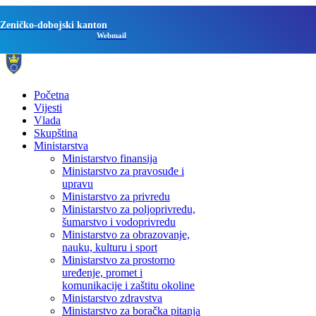
Zeničko-dobojski kanton
Webmail
Početna
Vijesti
Vlada
Skupština
Ministarstva
Ministarstvo finansija
Ministarstvo za pravosuđe i
upravu
Ministarstvo za privredu
Ministarstvo za poljoprivredu,
šumarstvo i vodoprivredu
Ministarstvo za obrazovanje,
nauku, kulturu i sport
Ministarstvo za prostorno
uređenje, promet i
komunikacije i zaštitu okoline
Ministarstvo zdravstva
Ministarstvo za boračka pitanja