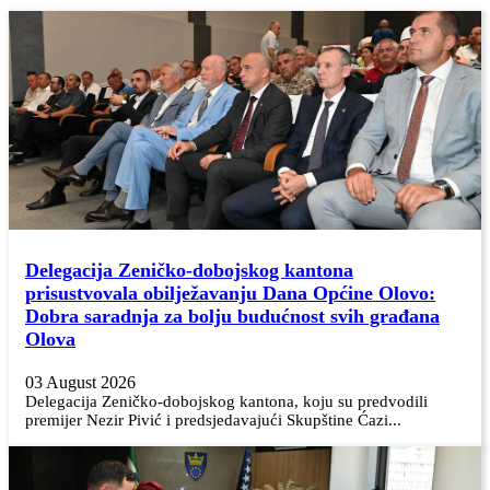
Delegacija Zeničko-dobojskog kantona
prisustvovala obilježavanju Dana Općine Olovo:
Dobra saradnja za bolju budućnost svih građana
Olova
03 August 2026
Delegacija Zeničko-dobojskog kantona, koju su predvodili
premijer Nezir Pivić i predsjedavajući Skupštine Ćazi...