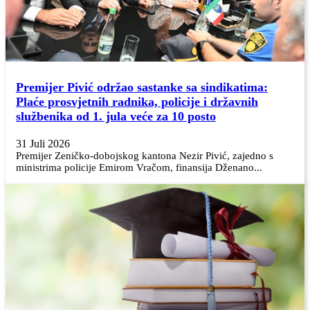
Premijer Pivić održao sastanke sa sindikatima:
Plaće prosvjetnih radnika, policije i državnih
službenika od 1. jula veće za 10 posto
31 Juli 2026
Premijer Zeničko-dobojskog kantona Nezir Pivić, zajedno s
ministrima policije Emirom Vračom, finansija Dženano...