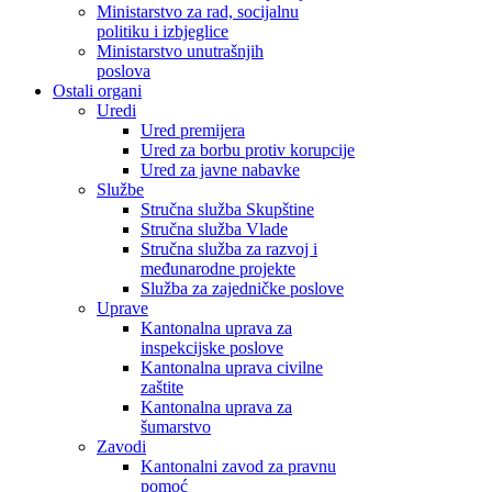
Ministarstvo za rad, socijalnu
politiku i izbjeglice
Ministarstvo unutrašnjih
poslova
Ostali organi
Uredi
Ured premijera
Ured za borbu protiv korupcije
Ured za javne nabavke
Službe
Stručna služba Skupštine
Stručna služba Vlade
Stručna služba za razvoj i
međunarodne projekte
Služba za zajedničke poslove
Uprave
Kantonalna uprava za
inspekcijske poslove
Kantonalna uprava civilne
zaštite
Kantonalna uprava za
šumarstvo
Zavodi
Kantonalni zavod za pravnu
pomoć