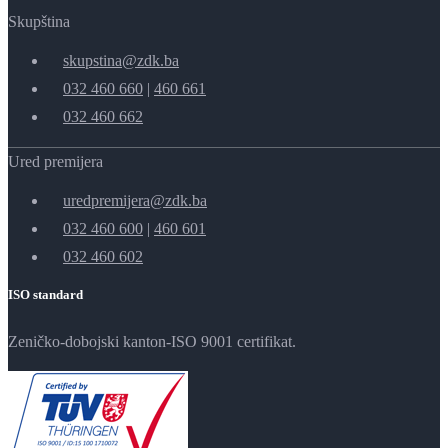
Skupština
skupstina@zdk.ba
032 460 660
|
460 661
032 460 662
Ured premijera
uredpremijera@zdk.ba
032 460 600
|
460 601
032 460 602
ISO standard
Zeničko-dobojski kanton-ISO 9001 certifikat.