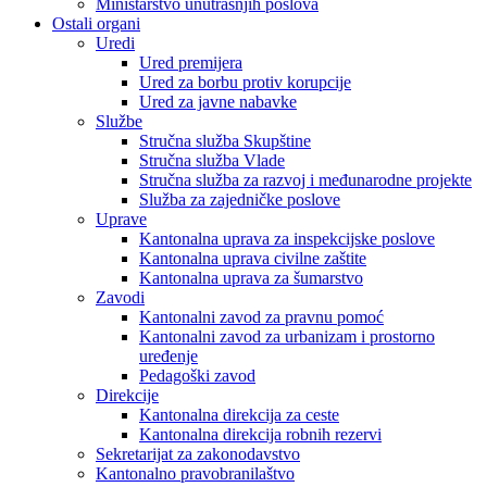
Ministarstvo unutrašnjih poslova
Ostali organi
Uredi
Ured premijera
Ured za borbu protiv korupcije
Ured za javne nabavke
Službe
Stručna služba Skupštine
Stručna služba Vlade
Stručna služba za razvoj i međunarodne projekte
Služba za zajedničke poslove
Uprave
Kantonalna uprava za inspekcijske poslove
Kantonalna uprava civilne zaštite
Kantonalna uprava za šumarstvo
Zavodi
Kantonalni zavod za pravnu pomoć
Kantonalni zavod za urbanizam i prostorno
uređenje
Pedagoški zavod
Direkcije
Kantonalna direkcija za ceste
Kantonalna direkcija robnih rezervi
Sekretarijat za zakonodavstvo
Kantonalno pravobranilaštvo