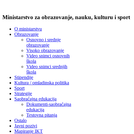
Ministarstvo za obrazovanje, nauku, kulturu i sport
O ministarstvu
Obrazovanje
Osnovno i srednje
obrazovanje
Visoko obrazovanje
Video snimci osnovnih
škola
Video snimci srednjih
škola
Stipendije
Kultura / omladinska politika
Sport
Strategije
Saobraćajna edukacija
Dokumenti-saobraćajna
edukacija
Testovna pitanja
Ostalo
Javni pozivi
Mapiranje IKT