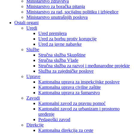
Ministarstvo zdravstva
Ministarstvo za boračka pitanja
Ministarstvo za rad, socijalnu politiku i izbjeglice
Ministarstvo unutrašnjih poslova
Ostali organi
Uredi
Ured premijera
Ured za borbu protiv korupcije
Ured za javne nabavke
Službe
Stručna služba Skupštine
Stručna služba Vlade
Stručna služba za razvoj i međunarodne projekte
Služba za zajedničke poslove
Uprave
Kantonalna uprava za inspekcijske poslove
Kantonalna uprava civilne zaštite
Kantonalna uprava za šumarstvo
Zavodi
Kantonalni zavod za pravnu pomoć
Kantonalni zavod za urbanizam i prostorno
uređenje
Pedagoški zavod
Direkcije
Kantonalna direkcija za ceste