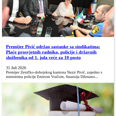
Premijer Pivić održao sastanke sa sindikatima:
Plaće prosvjetnih radnika, policije i državnih
službenika od 1. jula veće za 10 posto
31 Juli 2026
Premijer Zeničko-dobojskog kantona Nezir Pivić, zajedno s
ministrima policije Emirom Vračom, finansija Dženano...