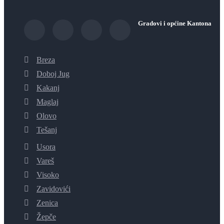
Gradovi i općine Kantona
Breza
Doboj Jug
Kakanj
Maglaj
Olovo
Tešanj
Usora
Vareš
Visoko
Zavidovići
Zenica
Žepče