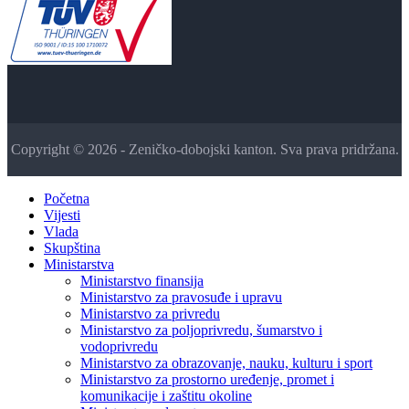
Copyright © 2026 - Zeničko-dobojski kanton. Sva prava pridržana.
Početna
Vijesti
Vlada
Skupština
Ministarstva
Ministarstvo finansija
Ministarstvo za pravosuđe i upravu
Ministarstvo za privredu
Ministarstvo za poljoprivredu, šumarstvo i
vodoprivredu
Ministarstvo za obrazovanje, nauku, kulturu i sport
Ministarstvo za prostorno uređenje, promet i
komunikacije i zaštitu okoline