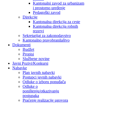
Kantonalni zavod za urbanizam
i prostorno uređenje
Pedagoški zavod
Direkcije
Kantonalna direkcija za ceste
Kantonalna direkcija robnih
rezervi
Sekretarijat za zakonodavstvo
Kantonalno pravobranilaštvo
Dokumenti
Budžet
Propisi
Službene novine
Javni Pozivi/Konkursi
Nabavke
Plan javnih nabavki
Postupci javnih nabavki
Odluke o izboru ponuđača
Odluke o
poništenju/otkazivanju
postupaka
Praćenje realizacije ugovora