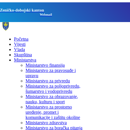
Zeničko-dobojski kanton
Webmail
Početna
Vijesti
Vlada
Skupština
Ministarstva
Ministarstvo finansija
Ministarstvo za pravosuđe i
upravu
Ministarstvo za privredu
Ministarstvo za poljoprivredu,
šumarstvo i vodoprivredu
Ministarstvo za obrazovanje,
nauku, kulturu i sport
Ministarstvo za prostorno
uređenje, promet i
komunikacije i zaštitu okoline
Ministarstvo zdravstva
Ministarstvo za boračka pitanja