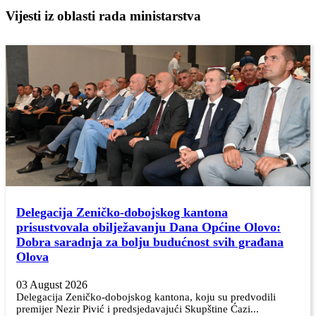
Vijesti iz oblasti rada ministarstva
Delegacija Zeničko-dobojskog kantona
prisustvovala obilježavanju Dana Općine Olovo:
Dobra saradnja za bolju budućnost svih građana
Olova
03 August 2026
Delegacija Zeničko-dobojskog kantona, koju su predvodili
premijer Nezir Pivić i predsjedavajući Skupštine Ćazi...