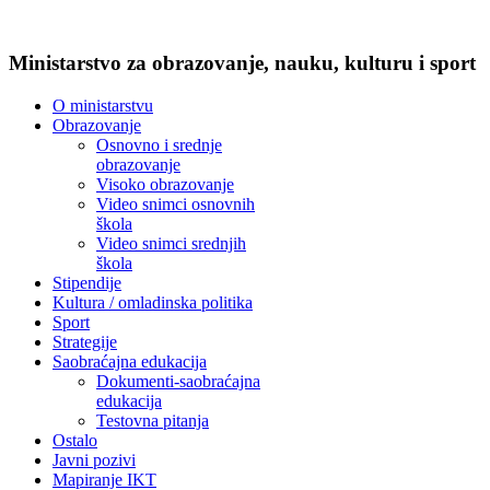
Ministarstvo za obrazovanje, nauku, kulturu i sport
O ministarstvu
Obrazovanje
Osnovno i srednje
obrazovanje
Visoko obrazovanje
Video snimci osnovnih
škola
Video snimci srednjih
škola
Stipendije
Kultura / omladinska politika
Sport
Strategije
Saobraćajna edukacija
Dokumenti-saobraćajna
edukacija
Testovna pitanja
Ostalo
Javni pozivi
Mapiranje IKT