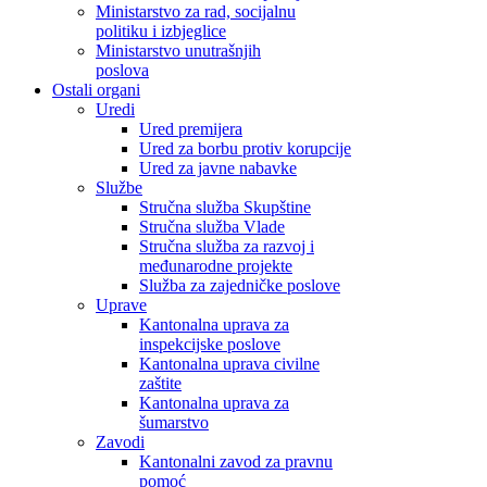
Ministarstvo za rad, socijalnu
politiku i izbjeglice
Ministarstvo unutrašnjih
poslova
Ostali organi
Uredi
Ured premijera
Ured za borbu protiv korupcije
Ured za javne nabavke
Službe
Stručna služba Skupštine
Stručna služba Vlade
Stručna služba za razvoj i
međunarodne projekte
Služba za zajedničke poslove
Uprave
Kantonalna uprava za
inspekcijske poslove
Kantonalna uprava civilne
zaštite
Kantonalna uprava za
šumarstvo
Zavodi
Kantonalni zavod za pravnu
pomoć