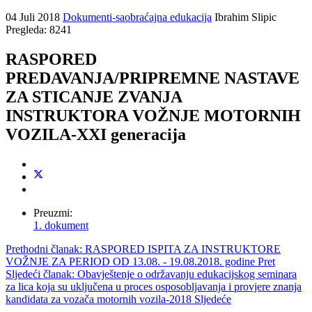
04 Juli 2018
Dokumenti-saobraćajna edukacija
Ibrahim Slipic
Pregleda: 8241
RASPORED
PREDAVANJA/PRIPREMNE NASTAVE
ZA STICANJE ZVANJA
INSTRUKTORA VOŽNJE MOTORNIH
VOZILA-XXI generacija
Preuzmi:
1. dokument
Prethodni članak: RASPORED ISPITA ZA INSTRUKTORE
VOŽNJE ZA PERIOD OD 13.08. - 19.08.2018. godine
Pret
Sljedeći članak: Obavještenje o održavanju edukacijskog seminara
za lica koja su uključena u proces osposobljavanja i provjere znanja
kandidata za vozača motornih vozila-2018
Sljedeće