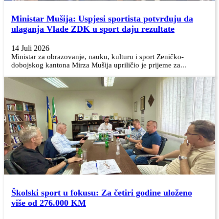
Ministar Mušija: Uspjesi sportista potvrđuju da
ulaganja Vlade ZDK u sport daju rezultate
14 Juli 2026
Ministar za obrazovanje, nauku, kulturu i sport Zeničko-
dobojskog kantona Mirza Mušija upriličio je prijeme za...
Školski sport u fokusu: Za četiri godine uloženo
više od 276.000 KM