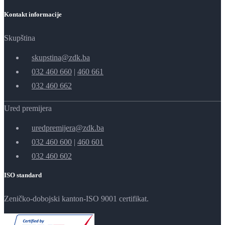
Kontakt informacije
Skupština
skupstina@zdk.ba
032 460 660
|
460 661
032 460 662
Ured premijera
uredpremijera@zdk.ba
032 460 600
|
460 601
032 460 602
ISO standard
Zeničko-dobojski kanton-ISO 9001 certifikat.