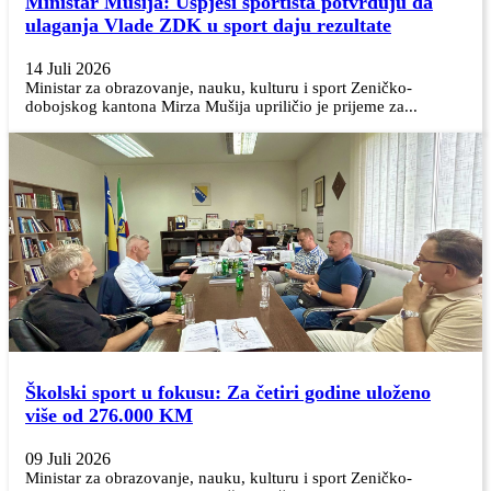
Ministar Mušija: Uspjesi sportista potvrđuju da
ulaganja Vlade ZDK u sport daju rezultate
14 Juli 2026
Ministar za obrazovanje, nauku, kulturu i sport Zeničko-
dobojskog kantona Mirza Mušija upriličio je prijeme za...
Školski sport u fokusu: Za četiri godine uloženo
više od 276.000 KM
09 Juli 2026
Ministar za obrazovanje, nauku, kulturu i sport Zeničko-