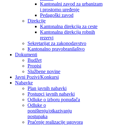
Kantonalni zavod za urbanizam
i prostorno uređenje
Pedagoški zavod
Direkcije
Kantonalna direkcija za ceste
Kantonalna direkcija robnih
rezervi
Sekretarijat za zakonodavstvo
Kantonalno pravobranilaštvo
Dokumenti
Budžet
Propisi
Službene novine
Javni Pozivi/Konkursi
Nabavke
Plan javnih nabavki
Postupci javnih nabavki
Odluke o izboru ponuđača
Odluke o
poništenju/otkazivanju
postupaka
Praćenje realizacije ugovora