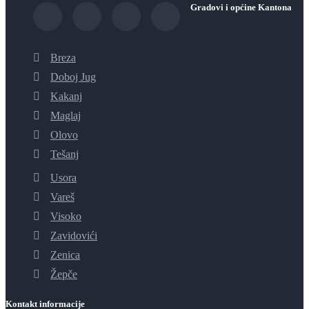
Gradovi i općine Kantona
Breza
Doboj Jug
Kakanj
Maglaj
Olovo
Tešanj
Usora
Vareš
Visoko
Zavidovići
Zenica
Žepče
Kontakt informacije