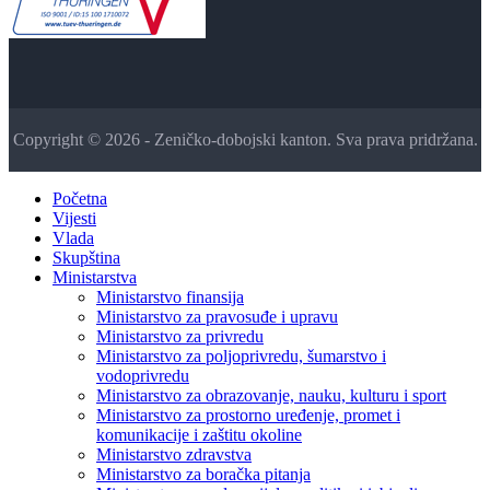
Copyright © 2026 - Zeničko-dobojski kanton. Sva prava pridržana.
Početna
Vijesti
Vlada
Skupština
Ministarstva
Ministarstvo finansija
Ministarstvo za pravosuđe i upravu
Ministarstvo za privredu
Ministarstvo za poljoprivredu, šumarstvo i
vodoprivredu
Ministarstvo za obrazovanje, nauku, kulturu i sport
Ministarstvo za prostorno uređenje, promet i
komunikacije i zaštitu okoline
Ministarstvo zdravstva
Ministarstvo za boračka pitanja