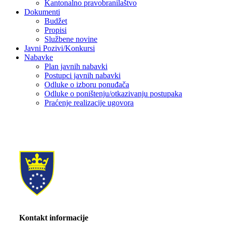
Kantonalno pravobranilaštvo
Dokumenti
Budžet
Propisi
Službene novine
Javni Pozivi/Konkursi
Nabavke
Plan javnih nabavki
Postupci javnih nabavki
Odluke o izboru ponuđača
Odluke o poništenju/otkazivanju postupaka
Praćenje realizacije ugovora
Kontakt informacije