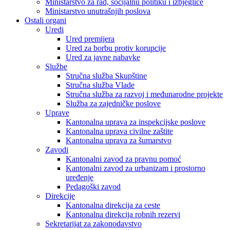
Ministarstvo za rad, socijalnu politiku i izbjeglice
Ministarstvo unutrašnjih poslova
Ostali organi
Uredi
Ured premijera
Ured za borbu protiv korupcije
Ured za javne nabavke
Službe
Stručna služba Skupštine
Stručna služba Vlade
Stručna služba za razvoj i međunarodne projekte
Služba za zajedničke poslove
Uprave
Kantonalna uprava za inspekcijske poslove
Kantonalna uprava civilne zaštite
Kantonalna uprava za šumarstvo
Zavodi
Kantonalni zavod za pravnu pomoć
Kantonalni zavod za urbanizam i prostorno
uređenje
Pedagoški zavod
Direkcije
Kantonalna direkcija za ceste
Kantonalna direkcija robnih rezervi
Sekretarijat za zakonodavstvo