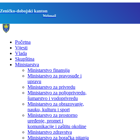
Zeničko-dobojski kanton
Webmail
Početna
Vijesti
Vlada
Skupština
Ministarstva
Ministarstvo finansija
Ministarstvo za pravosuđe i
upravu
Ministarstvo za privredu
Ministarstvo za poljoprivredu,
šumarstvo i vodoprivredu
Ministarstvo za obrazovanje,
nauku, kulturu i sport
Ministarstvo za prostorno
uređenje, promet i
komunikacije i zaštitu okoline
Ministarstvo zdravstva
Ministarstvo za boračka pitanja