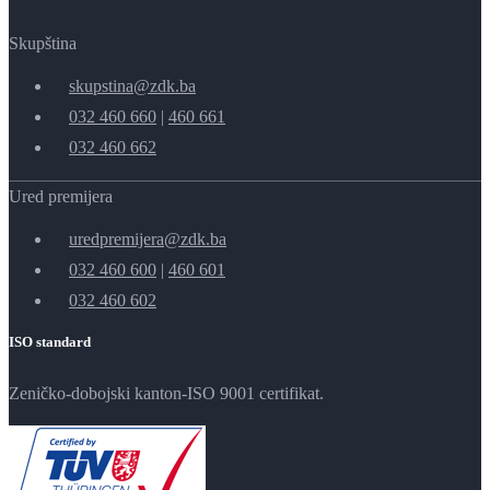
Skupština
skupstina@zdk.ba
032 460 660
|
460 661
032 460 662
Ured premijera
uredpremijera@zdk.ba
032 460 600
|
460 601
032 460 602
ISO standard
Zeničko-dobojski kanton-ISO 9001 certifikat.