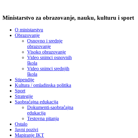
Ministarstvo za obrazovanje, nauku, kulturu i sport
O ministarstvu
Obrazovanje
Osnovno i srednje
obrazovanje
Visoko obrazovanje
Video snimci osnovnih
škola
Video snimci srednjih
škola
Stipendije
Kultura / omladinska politika
Sport
Strategije
Saobraćajna edukacija
Dokumenti-saobraćajna
edukacija
Testovna pitanja
Ostalo
Javni pozivi
Mapiranje IKT