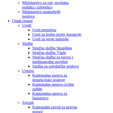
Ministarstvo za rad, socijalnu
politiku i izbjeglice
Ministarstvo unutrašnjih
poslova
Ostali organi
Uredi
Ured premijera
Ured za borbu protiv korupcije
Ured za javne nabavke
Službe
Stručna služba Skupštine
Stručna služba Vlade
Stručna služba za razvoj i
međunarodne projekte
Služba za zajedničke poslove
Uprave
Kantonalna uprava za
inspekcijske poslove
Kantonalna uprava civilne
zaštite
Kantonalna uprava za
šumarstvo
Zavodi
Kantonalni zavod za pravnu
pomoć