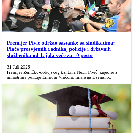
Premijer Pivić održao sastanke sa sindikatima:
Plaće prosvjetnih radnika, policije i državnih
službenika od 1. jula veće za 10 posto
31 Juli 2026
Premijer Zeničko-dobojskog kantona Nezir Pivić, zajedno s
ministrima policije Emirom Vračom, finansija Dženano...