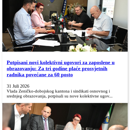
Potpisani novi kolektivni ugovori za zaposlene u
obrazovanju: Za tri godine plaće prosvjetnih
radnika povećane za 60 posto
31 Juli 2026
Vlada Zeničko-dobojskog kantona i sindikati osnovnog i
srednjeg obrazovanja, potpisali su nove kolektivne ugov...