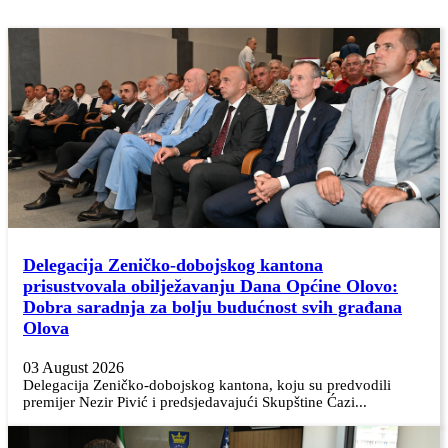
Delegacija Zeničko-dobojskog kantona
prisustvovala obilježavanju Dana Općine Olovo:
Dobra saradnja za bolju budućnost svih građana
Olova
03 August 2026
Delegacija Zeničko-dobojskog kantona, koju su predvodili
premijer Nezir Pivić i predsjedavajući Skupštine Ćazi...