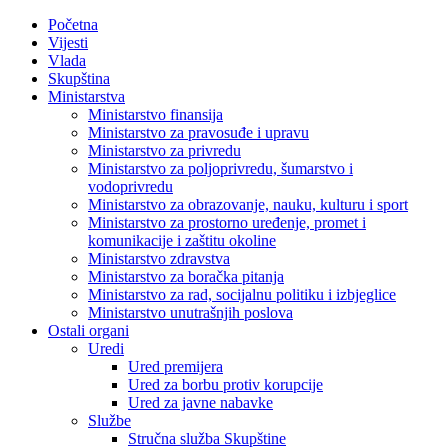
Početna
Vijesti
Vlada
Skupština
Ministarstva
Ministarstvo finansija
Ministarstvo za pravosuđe i upravu
Ministarstvo za privredu
Ministarstvo za poljoprivredu, šumarstvo i
vodoprivredu
Ministarstvo za obrazovanje, nauku, kulturu i sport
Ministarstvo za prostorno uređenje, promet i
komunikacije i zaštitu okoline
Ministarstvo zdravstva
Ministarstvo za boračka pitanja
Ministarstvo za rad, socijalnu politiku i izbjeglice
Ministarstvo unutrašnjih poslova
Ostali organi
Uredi
Ured premijera
Ured za borbu protiv korupcije
Ured za javne nabavke
Službe
Stručna služba Skupštine