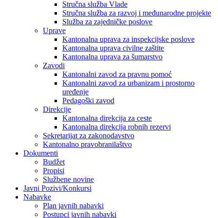
Stručna služba Vlade
Stručna služba za razvoj i međunarodne projekte
Služba za zajedničke poslove
Uprave
Kantonalna uprava za inspekcijske poslove
Kantonalna uprava civilne zaštite
Kantonalna uprava za šumarstvo
Zavodi
Kantonalni zavod za pravnu pomoć
Kantonalni zavod za urbanizam i prostorno
uređenje
Pedagoški zavod
Direkcije
Kantonalna direkcija za ceste
Kantonalna direkcija robnih rezervi
Sekretarijat za zakonodavstvo
Kantonalno pravobranilaštvo
Dokumenti
Budžet
Propisi
Službene novine
Javni Pozivi/Konkursi
Nabavke
Plan javnih nabavki
Postupci javnih nabavki