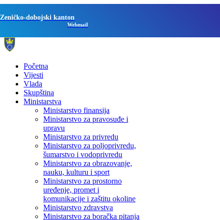
Zeničko-dobojski kanton
Webmail
Početna
Vijesti
Vlada
Skupština
Ministarstva
Ministarstvo finansija
Ministarstvo za pravosuđe i
upravu
Ministarstvo za privredu
Ministarstvo za poljoprivredu,
šumarstvo i vodoprivredu
Ministarstvo za obrazovanje,
nauku, kulturu i sport
Ministarstvo za prostorno
uređenje, promet i
komunikacije i zaštitu okoline
Ministarstvo zdravstva
Ministarstvo za boračka pitanja