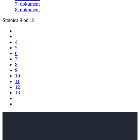
7. dokument
8. dokument
Stranica 9 od 18
4
5
6
7
8
9
10
11
12
13