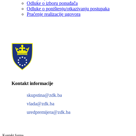
Odluke o izboru ponuđača
Odluke o poništenju/otkazivanju postupaka
Praćenje realizacije ugovora
Kontakt informacije
skupstina@zdk.ba
vlada@zdk.ba
uredpremijera@zdk.ba
Kontakt forma