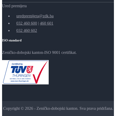
Ured premijera
uredpremijera@zdk.ba
032 460 600
|
460 601
032 460 602
ISO standard
Zeničko-dobojski kanton-ISO 9001 certifikat.
Copyright © 2026 - Zeničko-dobojski kanton. Sva prava pridržana.