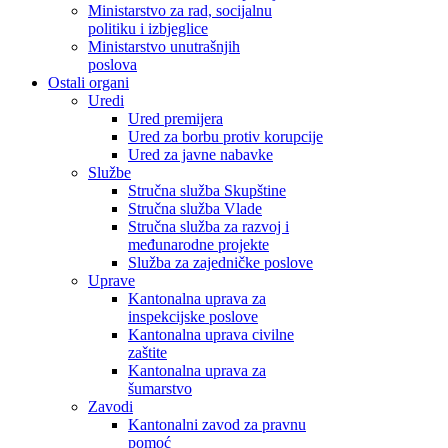
Ministarstvo za rad, socijalnu
politiku i izbjeglice
Ministarstvo unutrašnjih
poslova
Ostali organi
Uredi
Ured premijera
Ured za borbu protiv korupcije
Ured za javne nabavke
Službe
Stručna služba Skupštine
Stručna služba Vlade
Stručna služba za razvoj i
međunarodne projekte
Služba za zajedničke poslove
Uprave
Kantonalna uprava za
inspekcijske poslove
Kantonalna uprava civilne
zaštite
Kantonalna uprava za
šumarstvo
Zavodi
Kantonalni zavod za pravnu
pomoć