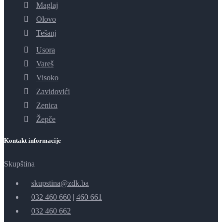
Maglaj
Olovo
Tešanj
Usora
Vareš
Visoko
Zavidovići
Zenica
Žepče
Kontakt informacije
Skupština
skupstina@zdk.ba
032 460 660
|
460 661
032 460 662