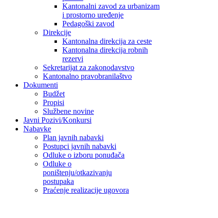
Kantonalni zavod za urbanizam
i prostorno uređenje
Pedagoški zavod
Direkcije
Kantonalna direkcija za ceste
Kantonalna direkcija robnih
rezervi
Sekretarijat za zakonodavstvo
Kantonalno pravobranilaštvo
Dokumenti
Budžet
Propisi
Službene novine
Javni Pozivi/Konkursi
Nabavke
Plan javnih nabavki
Postupci javnih nabavki
Odluke o izboru ponuđača
Odluke o
poništenju/otkazivanju
postupaka
Praćenje realizacije ugovora