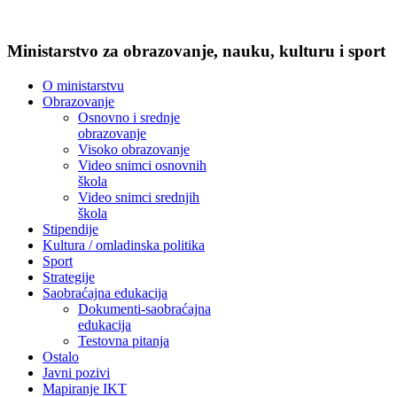
Ministarstvo za obrazovanje, nauku, kulturu i sport
O ministarstvu
Obrazovanje
Osnovno i srednje
obrazovanje
Visoko obrazovanje
Video snimci osnovnih
škola
Video snimci srednjih
škola
Stipendije
Kultura / omladinska politika
Sport
Strategije
Saobraćajna edukacija
Dokumenti-saobraćajna
edukacija
Testovna pitanja
Ostalo
Javni pozivi
Mapiranje IKT