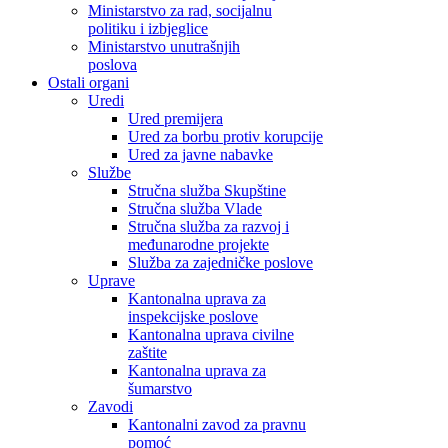
Ministarstvo za rad, socijalnu
politiku i izbjeglice
Ministarstvo unutrašnjih
poslova
Ostali organi
Uredi
Ured premijera
Ured za borbu protiv korupcije
Ured za javne nabavke
Službe
Stručna služba Skupštine
Stručna služba Vlade
Stručna služba za razvoj i
međunarodne projekte
Služba za zajedničke poslove
Uprave
Kantonalna uprava za
inspekcijske poslove
Kantonalna uprava civilne
zaštite
Kantonalna uprava za
šumarstvo
Zavodi
Kantonalni zavod za pravnu
pomoć