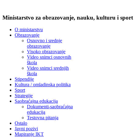
Ministarstvo za obrazovanje, nauku, kulturu i sport
O ministarstvu
Obrazovanje
Osnovno i srednje
obrazovanje
Visoko obrazovanje
Video snimci osnovnih
škola
Video snimci srednjih
škola
Stipendije
Kultura / omladinska politika
Sport
Strategije
Saobraćajna edukacija
Dokumenti-saobraćajna
edukacija
Testovna pitanja
Ostalo
Javni pozivi
Mapiranje IKT