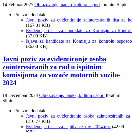
14 Februar 2025
Obrazovanje, nauka, kultura i sport
Ibrahim Slipic
Preuzmi dodatak:
Javni_poziv_za_evidentiranje_zainteresiranih_lica_za
(167.01 KB)
Evidencijski_list_za_kandidate_za_Komisiju_za_kontro
(37.00 KB)
Izjava_za_kandidate_za_Komisiju_za_kontrolu_osposob
(36.00 KB)
Javni poziv za evidentiranje osoba
zainteresiranih za rad u ispitnim
komisijama za vozače motornih vozila-
2024
18 Decembar 2024
Obrazovanje, nauka, kultura i sport
Ibrahim
Slipic
Preuzmi dodatak:
Javni_poziv_za_evidentiranje_osoba_zainteresiranih_
(216.77 KB)
Evidencijski_list_za_ispitivace_mv_2024.doc
(42.00
KB)