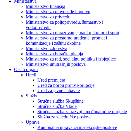
Ministarstva
Ministarstvo finansija
Ministarstvo za pravosuđe i upravu
Ministarstvo za privredu
Ministarstvo za poljoprivredu, šumarstvo i
vodoprivredu
Ministarstvo za obrazovanje, nauku, kulturu i sport
Ministarstvo za prostorno uređenje, promet i
komunikacije i zaštitu okoline
Ministarstvo zdravstva
Ministarstvo za boračka pitanja
Ministarstvo za rad, socijalnu politiku i izbjeglice
Ministarstvo unutrašnjih poslova
Ostali organi
Uredi
Ured premijera
Ured za borbu protiv korupcije
Ured za javne nabavke
Službe
Stručna služba Skupštine
Stručna služba Vlade
Stručna služba za razvoj i međunarodne projekte
Služba za zajedničke poslove
Uprave
Kantonalna uprava za inspekcijske poslove