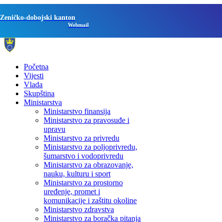
Zeničko-dobojski kanton
Webmail
Početna
Vijesti
Vlada
Skupština
Ministarstva
Ministarstvo finansija
Ministarstvo za pravosuđe i
upravu
Ministarstvo za privredu
Ministarstvo za poljoprivredu,
šumarstvo i vodoprivredu
Ministarstvo za obrazovanje,
nauku, kulturu i sport
Ministarstvo za prostorno
uređenje, promet i
komunikacije i zaštitu okoline
Ministarstvo zdravstva
Ministarstvo za boračka pitanja