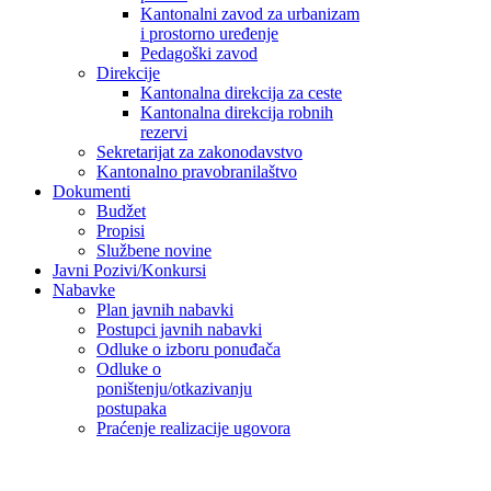
Kantonalni zavod za urbanizam
i prostorno uređenje
Pedagoški zavod
Direkcije
Kantonalna direkcija za ceste
Kantonalna direkcija robnih
rezervi
Sekretarijat za zakonodavstvo
Kantonalno pravobranilaštvo
Dokumenti
Budžet
Propisi
Službene novine
Javni Pozivi/Konkursi
Nabavke
Plan javnih nabavki
Postupci javnih nabavki
Odluke o izboru ponuđača
Odluke o
poništenju/otkazivanju
postupaka
Praćenje realizacije ugovora