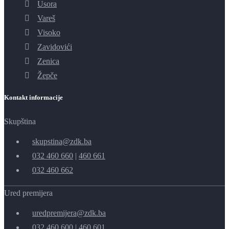
Usora
Vareš
Visoko
Zavidovići
Zenica
Žepče
Kontakt informacije
Skupština
skupstina@zdk.ba
032 460 660
|
460 661
032 460 662
Ured premijera
uredpremijera@zdk.ba
032 460 600
|
460 601