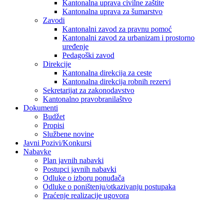
Kantonalna uprava civilne zaštite
Kantonalna uprava za šumarstvo
Zavodi
Kantonalni zavod za pravnu pomoć
Kantonalni zavod za urbanizam i prostorno
uređenje
Pedagoški zavod
Direkcije
Kantonalna direkcija za ceste
Kantonalna direkcija robnih rezervi
Sekretarijat za zakonodavstvo
Kantonalno pravobranilaštvo
Dokumenti
Budžet
Propisi
Službene novine
Javni Pozivi/Konkursi
Nabavke
Plan javnih nabavki
Postupci javnih nabavki
Odluke o izboru ponuđača
Odluke o poništenju/otkazivanju postupaka
Praćenje realizacije ugovora