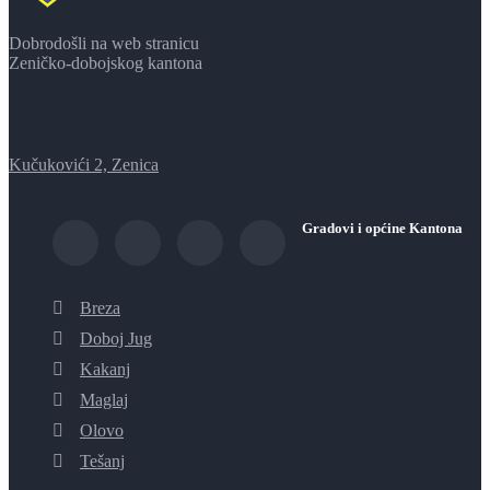
Dobrodošli na web stranicu
Zeničko-dobojskog kantona
Kučukovići 2, Zenica
Gradovi i općine Kantona
Breza
Doboj Jug
Kakanj
Maglaj
Olovo
Tešanj