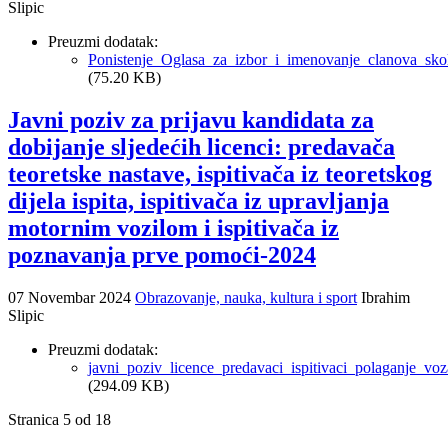
Slipic
Preuzmi dodatak:
Ponistenje_Oglasa_za_izbor_i_imenovanje_clanova_sk
(75.20 KB)
Javni poziv za prijavu kandidata za
dobijanje sljedećih licenci: predavača
teoretske nastave, ispitivača iz teoretskog
dijela ispita, ispitivača iz upravljanja
motornim vozilom i ispitivača iz
poznavanja prve pomoći-2024
07 Novembar 2024
Obrazovanje, nauka, kultura i sport
Ibrahim
Slipic
Preuzmi dodatak:
javni_poziv_licence_predavaci_ispitivaci_polaganje_vo
(294.09 KB)
Stranica 5 od 18