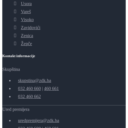
Usora
Vareš
Visoko
Zavidovići
Zenica
Žepče
Kontakt informacije
Skupština
skupstina@zdk.ba
032 460 660
|
460 661
032 460 662
Ured premijera
uredpremijera@zdk.ba