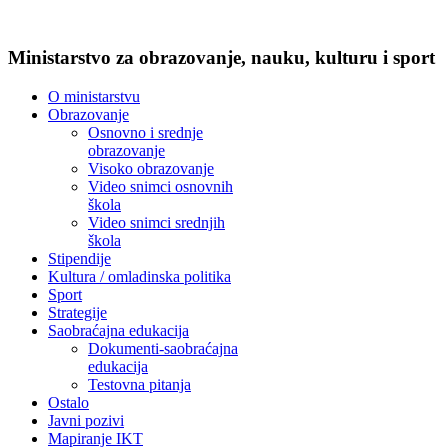
Ministarstvo za obrazovanje, nauku, kulturu i sport
O ministarstvu
Obrazovanje
Osnovno i srednje
obrazovanje
Visoko obrazovanje
Video snimci osnovnih
škola
Video snimci srednjih
škola
Stipendije
Kultura / omladinska politika
Sport
Strategije
Saobraćajna edukacija
Dokumenti-saobraćajna
edukacija
Testovna pitanja
Ostalo
Javni pozivi
Mapiranje IKT