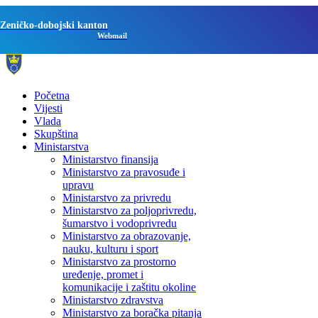
Zeničko-dobojski kanton
Webmail
Početna
Vijesti
Vlada
Skupština
Ministarstva
Ministarstvo finansija
Ministarstvo za pravosuđe i
upravu
Ministarstvo za privredu
Ministarstvo za poljoprivredu,
šumarstvo i vodoprivredu
Ministarstvo za obrazovanje,
nauku, kulturu i sport
Ministarstvo za prostorno
uređenje, promet i
komunikacije i zaštitu okoline
Ministarstvo zdravstva
Ministarstvo za boračka pitanja