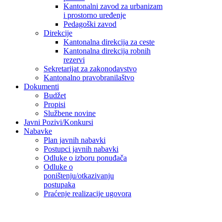
Kantonalni zavod za urbanizam
i prostorno uređenje
Pedagoški zavod
Direkcije
Kantonalna direkcija za ceste
Kantonalna direkcija robnih
rezervi
Sekretarijat za zakonodavstvo
Kantonalno pravobranilaštvo
Dokumenti
Budžet
Propisi
Službene novine
Javni Pozivi/Konkursi
Nabavke
Plan javnih nabavki
Postupci javnih nabavki
Odluke o izboru ponuđača
Odluke o
poništenju/otkazivanju
postupaka
Praćenje realizacije ugovora