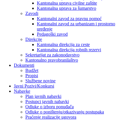
Kantonalna uprava civilne zaštite
Kantonalna uprava za šumarstvo
Zavodi
Kantonalni zavod za pravnu pomoć
Kantonalni zavod za urbanizam i prostorno
uređenje
Pedagoški zavod
Direkcije
Kantonalna direkcija za ceste
Kantonalna direkcija robnih rezervi
Sekretarijat za zakonodavstvo
Kantonalno pravobranilaštvo
Dokumenti
Budžet
Propisi
Službene novine
Javni Pozivi/Konkursi
Nabavke
Plan javnih nabavki
Postupci javnih nabavki
Odluke o izboru ponuđača
Odluke o poništenju/otkazivanju postupaka
Praćenje realizacije ugovora