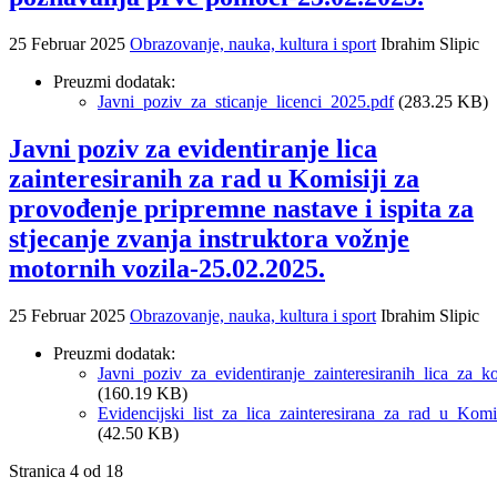
25 Februar 2025
Obrazovanje, nauka, kultura i sport
Ibrahim Slipic
Preuzmi dodatak:
Javni_poziv_za_sticanje_licenci_2025.pdf
(283.25 KB)
Javni poziv za evidentiranje lica
zainteresiranih za rad u Komisiji za
provođenje pripremne nastave i ispita za
stjecanje zvanja instruktora vožnje
motornih vozila-25.02.2025.
25 Februar 2025
Obrazovanje, nauka, kultura i sport
Ibrahim Slipic
Preuzmi dodatak:
Javni_poziv_za_evidentiranje_zainteresiranih_lica_za_
(160.19 KB)
Evidencijski_list_za_lica_zainteresirana_za_rad_u_Komi
(42.50 KB)
Stranica 4 od 18