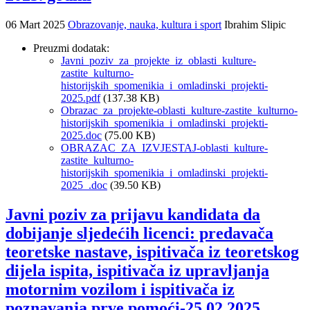
06 Mart 2025
Obrazovanje, nauka, kultura i sport
Ibrahim Slipic
Preuzmi dodatak:
Javni_poziv_za_projekte_iz_oblasti_kulture-
zastite_kulturno-
historijskih_spomenikia_i_omladinski_projekti-
2025.pdf
(137.38 KB)
Obrazac_za_projekte-oblasti_kulture-zastite_kulturno-
historijskih_spomenikia_i_omladinski_projekti-
2025.doc
(75.00 KB)
OBRAZAC_ZA_IZVJESTAJ-oblasti_kulture-
zastite_kulturno-
historijskih_spomenikia_i_omladinski_projekti-
2025_.doc
(39.50 KB)
Javni poziv za prijavu kandidata da
dobijanje sljedećih licenci: predavača
teoretske nastave, ispitivača iz teoretskog
dijela ispita, ispitivača iz upravljanja
motornim vozilom i ispitivača iz
poznavanja prve pomoći-25.02.2025.