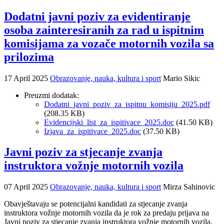
Dodatni javni poziv za evidentiranje
osoba zainteresiranih za rad u ispitnim
komisijama za vozače motornih vozila sa
prilozima
17 April 2025
Obrazovanje, nauka, kultura i sport
Mario Sikic
Preuzmi dodatak:
Dodatni_javni_poziv_za_ispitnu_komisiju_2025.pdf
(208.35 KB)
Evidencijski_list_za_ispitivace_2025.doc
(41.50 KB)
Izjava_za_ispitivace_2025.doc
(37.50 KB)
Javni poziv za stjecanje zvanja
instruktora vožnje motornih vozila
07 April 2025
Obrazovanje, nauka, kultura i sport
Mirza Sahinovic
Obavještavaju se potencijalni kandidati za stjecanje zvanja
instruktora vožnje motornih vozila da je rok za predaju prijava na
Javni poziv za stjecanje zvanja instruktora vožnje motornih vozila,