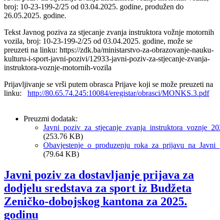
broj: 10-23-199-2/25 od 03.04.2025. godine, produžen do
26.05.2025. godine.
Tekst Javnog poziva za stjecanje zvanja instruktora vožnje motornih
vozila, broj: 10-23-199-2/25 od 03.04.2025. godine, može se
preuzeti na linku: https://zdk.ba/ministarstvo-za-obrazovanje-nauku-
kulturu-i-sport-javni-pozivi/12933-javni-poziv-za-stjecanje-zvanja-
instruktora-voznje-motornih-vozila
Prijavljivanje se vrši putem obrasca Prijave koji se može preuzeti na
linku:
http://80.65.74.245:10084/eregistar/obrasci/MONKS.3.pdf
Preuzmi dodatak:
Javni_poziv_za_stjecanje_zvanja_instruktora_voznje_20
(253.76 KB)
Obavjestenje_o_produzenju_roka_za_prijavu_na_Javni_
(79.64 KB)
Javni poziv za dostavljanje prijava za
dodjelu sredstava za sport iz Budžeta
Zeničko-dobojskog kantona za 2025.
godinu