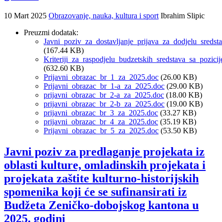
10 Mart 2025
Obrazovanje, nauka, kultura i sport
Ibrahim Slipic
Preuzmi dodatak:
Javni_poziv_za_dostavljanje_prijava_za_dodjelu_sreds
(167.44 KB)
Kriteriji_za_raspodjelu_budzetskih_sredstava_sa_pozic
(632.60 KB)
Prijavni_obrazac_br_1_za_2025.doc
(26.00 KB)
Prijavni_obrazac_br_1-a_za_2025.doc
(29.00 KB)
prijavni_obrazac_br_2-a_za_2025.doc
(18.00 KB)
prijavni_obrazac_br_2-b_za_2025.doc
(19.00 KB)
prijavni_obrazac_br_3_za_2025.doc
(33.27 KB)
prijavni_obrazac_br_4_za_2025.doc
(35.19 KB)
Prijavni_obrazac_br_5_za_2025.doc
(53.50 KB)
Javni poziv za predlaganje projekata iz
oblasti kulture, omladinskih projekata i
projekata zaštite kulturno-historijskih
spomenika koji će se sufinansirati iz
Budžeta Zeničko-dobojskog kantona u
2025. godini