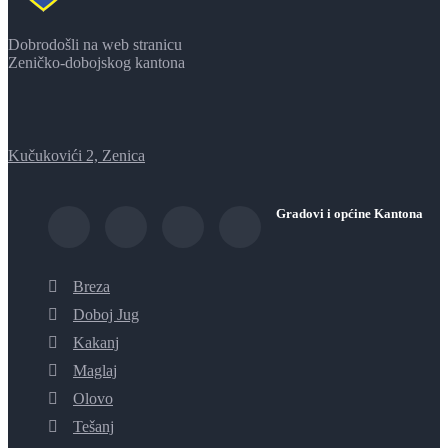
Dobrodošli na web stranicu
Zeničko-dobojskog kantona
Kučukovići 2, Zenica
Gradovi i općine Kantona
Breza
Doboj Jug
Kakanj
Maglaj
Olovo
Tešanj