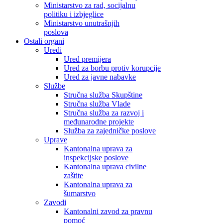
Ministarstvo za rad, socijalnu
politiku i izbjeglice
Ministarstvo unutrašnjih
poslova
Ostali organi
Uredi
Ured premijera
Ured za borbu protiv korupcije
Ured za javne nabavke
Službe
Stručna služba Skupštine
Stručna služba Vlade
Stručna služba za razvoj i
međunarodne projekte
Služba za zajedničke poslove
Uprave
Kantonalna uprava za
inspekcijske poslove
Kantonalna uprava civilne
zaštite
Kantonalna uprava za
šumarstvo
Zavodi
Kantonalni zavod za pravnu
pomoć