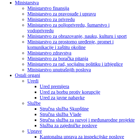
Ministarstva
Ministarstvo finansija
Ministarstvo za pravosuđe i upravu
Ministarstvo za privredu
Ministarstvo za poljoprivredu, šumarstvo i
vodoprivredu
Ministarstvo za obrazovanje, nauku, kulturu i sport
Ministarstvo za prostorno uređenje, promet i
komunikacije i zaštitu okoline
Ministarstvo zdravstva
Ministarstvo za boračka pitanja
Ministarstvo za rad, socijalnu politiku i izbjeglice
Ministarstvo unutrašnjih poslova
Ostali organi
Uredi
Ured premijera
Ured za borbu protiv korupcije
Ured za javne nabavke
Službe
Stručna služba Skupštine
Stručna služba Vlade
Stručna služba za razvoj i međunarodne projekte
Služba za zajedničke poslove
Uprave
Kantonalna uprava za inspekcijske poslove