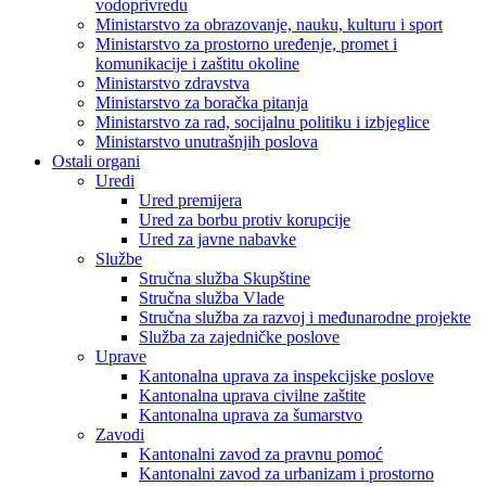
vodoprivredu
Ministarstvo za obrazovanje, nauku, kulturu i sport
Ministarstvo za prostorno uređenje, promet i
komunikacije i zaštitu okoline
Ministarstvo zdravstva
Ministarstvo za boračka pitanja
Ministarstvo za rad, socijalnu politiku i izbjeglice
Ministarstvo unutrašnjih poslova
Ostali organi
Uredi
Ured premijera
Ured za borbu protiv korupcije
Ured za javne nabavke
Službe
Stručna služba Skupštine
Stručna služba Vlade
Stručna služba za razvoj i međunarodne projekte
Služba za zajedničke poslove
Uprave
Kantonalna uprava za inspekcijske poslove
Kantonalna uprava civilne zaštite
Kantonalna uprava za šumarstvo
Zavodi
Kantonalni zavod za pravnu pomoć
Kantonalni zavod za urbanizam i prostorno