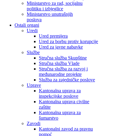
Ministarstvo za rad, socijalnu
politiku i izbjeglice
Ministarstvo unutrašnjih
poslova
Ostali organi
Uredi
Ured premijera
Ured za borbu protiv korupcije
Ured za javne nabavke
Službe
Stručna služba Skupštine
Stručna služba Vlade
Stručna služba za razvoj i
međunarodne projekte
Služba za zajedničke poslove
Uprave
Kantonalna uprava za
inspekcijske poslove
Kantonalna uprava civilne
zaštite
Kantonalna uprava za
šumarstvo
Zavodi
Kantonalni zavod za pravnu
pomoć