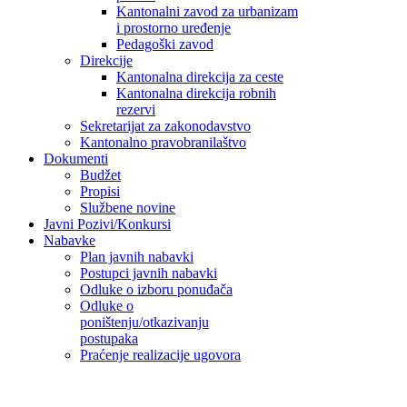
Kantonalni zavod za urbanizam
i prostorno uređenje
Pedagoški zavod
Direkcije
Kantonalna direkcija za ceste
Kantonalna direkcija robnih
rezervi
Sekretarijat za zakonodavstvo
Kantonalno pravobranilaštvo
Dokumenti
Budžet
Propisi
Službene novine
Javni Pozivi/Konkursi
Nabavke
Plan javnih nabavki
Postupci javnih nabavki
Odluke o izboru ponuđača
Odluke o
poništenju/otkazivanju
postupaka
Praćenje realizacije ugovora