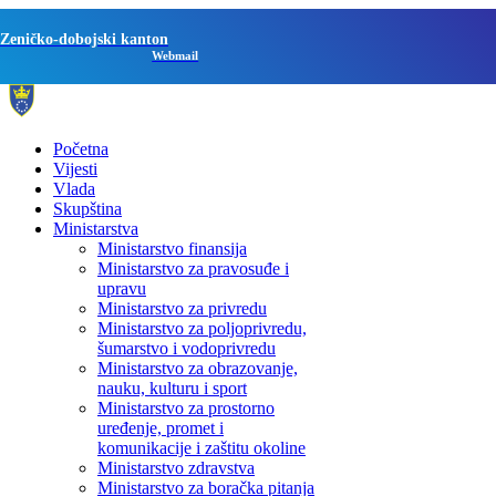
Zeničko-dobojski kanton
Webmail
Početna
Vijesti
Vlada
Skupština
Ministarstva
Ministarstvo finansija
Ministarstvo za pravosuđe i
upravu
Ministarstvo za privredu
Ministarstvo za poljoprivredu,
šumarstvo i vodoprivredu
Ministarstvo za obrazovanje,
nauku, kulturu i sport
Ministarstvo za prostorno
uređenje, promet i
komunikacije i zaštitu okoline
Ministarstvo zdravstva
Ministarstvo za boračka pitanja