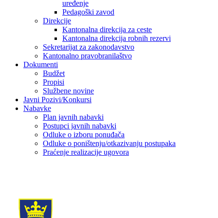
uređenje
Pedagoški zavod
Direkcije
Kantonalna direkcija za ceste
Kantonalna direkcija robnih rezervi
Sekretarijat za zakonodavstvo
Kantonalno pravobranilaštvo
Dokumenti
Budžet
Propisi
Službene novine
Javni Pozivi/Konkursi
Nabavke
Plan javnih nabavki
Postupci javnih nabavki
Odluke o izboru ponuđača
Odluke o poništenju/otkazivanju postupaka
Praćenje realizacije ugovora