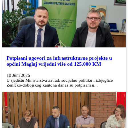
Potpisani ugovori za infrastrukturne projekte u
općini Maglaj vrijedni više od 125.000 KM
10 Juni 2026
U sjedištu Ministarstva za rad, socijalnu politiku i izbjeglice
Zeničko-dobojskog kantona danas su potpisani u...