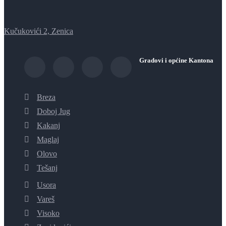
Kučukovići 2, Zenica
Gradovi i općine Kantona
Breza
Doboj Jug
Kakanj
Maglaj
Olovo
Tešanj
Usora
Vareš
Visoko