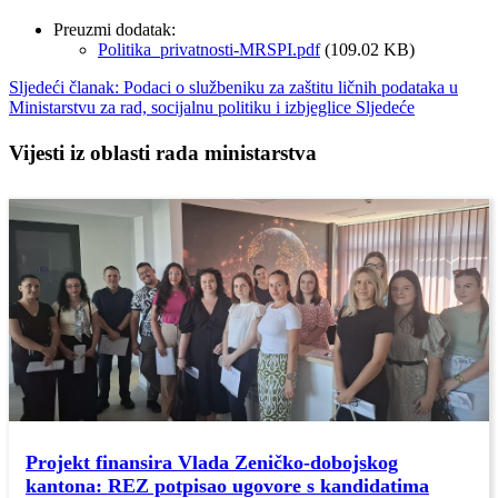
Preuzmi dodatak:
Politika_privatnosti-MRSPI.pdf
(109.02 KB)
Sljedeći članak: Podaci o službeniku za zaštitu ličnih podataka u
Ministarstvu za rad, socijalnu politiku i izbjeglice
Sljedeće
Vijesti iz oblasti rada ministarstva
Projekt finansira Vlada Zeničko-dobojskog
kantona: REZ potpisao ugovore s kandidatima