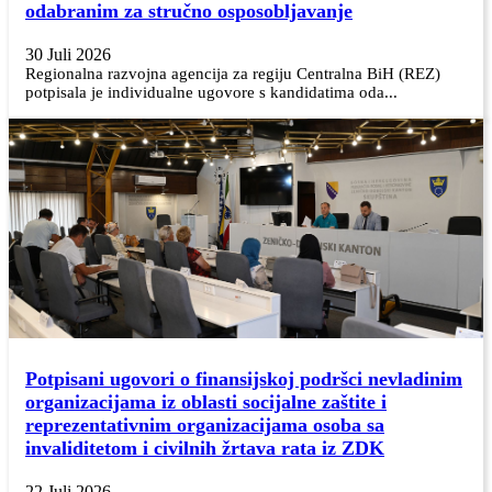
odabranim za stručno osposobljavanje
30 Juli 2026
Regionalna razvojna agencija za regiju Centralna BiH (REZ)
potpisala je individualne ugovore s kandidatima oda...
Potpisani ugovori o finansijskoj podršci nevladinim
organizacijama iz oblasti socijalne zaštite i
reprezentativnim organizacijama osoba sa
invaliditetom i civilnih žrtava rata iz ZDK
22 Juli 2026