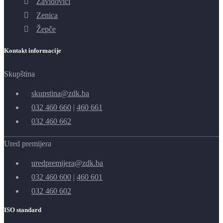
Zavidovići
Zenica
Žepče
Kontakt informacije
Skupština
skupstina@zdk.ba
032 460 660
|
460 661
032 460 662
Ured premijera
uredpremijera@zdk.ba
032 460 600
|
460 601
032 460 602
ISO standard