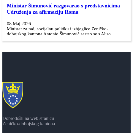
Ministar Šimunović razgovarao s predstavnicima
Udruženja za afirmaciju Roma
08 Maj 2026
Ministar za rad, socijalnu politiku i izbjeglice Zeničko-
dobojskog kantona Antonio Šimunović sastao se s Aliso...
Dobrodošli na web stranicu
Zeničko-dobojskog kantona