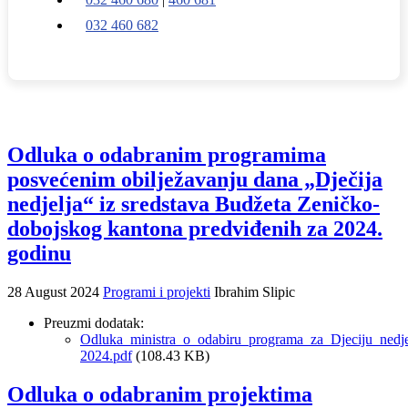
032 460 682
Odluka o odabranim programima
posvećenim obilježavanju dana „Dječija
nedjelja“ iz sredstava Budžeta Zeničko-
dobojskog kantona predviđenih za 2024.
godinu
28 August 2024
Programi i projekti
Ibrahim Slipic
Preuzmi dodatak:
Odluka_ministra_o_odabiru_programa_za_Djeciju_nedje
2024.pdf
(108.43 KB)
Odluka o odabranim projektima