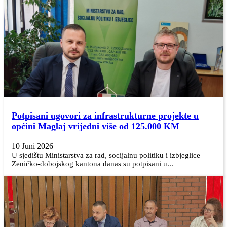
Potpisani ugovori za infrastrukturne projekte u
općini Maglaj vrijedni više od 125.000 KM
10 Juni 2026
U sjedištu Ministarstva za rad, socijalnu politiku i izbjeglice
Zeničko-dobojskog kantona danas su potpisani u...