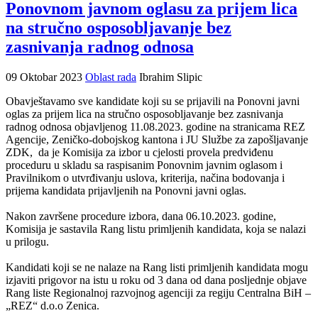
Ponovnom javnom oglasu za prijem lica
na stručno osposobljavanje bez
zasnivanja radnog odnosa
09 Oktobar 2023
Oblast rada
Ibrahim Slipic
Obavještavamo sve kandidate koji su se prijavili na Ponovni javni
oglas za prijem lica na stručno osposobljavanje bez zasnivanja
radnog odnosa objavljenog 11.08.2023. godine na stranicama REZ
Agencije, Zeničko-dobojskog kantona i JU Službe za zapošljavanje
ZDK, da je Komisija za izbor u cjelosti provela predviđenu
proceduru u skladu sa raspisanim Ponovnim javnim oglasom i
Pravilnikom o utvrđivanju uslova, kriterija, načina bodovanja i
prijema kandidata prijavljenih na Ponovni javni oglas.
Nakon završene procedure izbora, dana 06.10.2023. godine,
Komisija je sastavila Rang listu primljenih kandidata, koja se nalazi
u prilogu.
Kandidati koji se ne nalaze na Rang listi primljenih kandidata mogu
izjaviti prigovor na istu u roku od 3 dana od dana posljednje objave
Rang liste Regionalnoj razvojnog agenciji za regiju Centralna BiH –
„REZ“ d.o.o Zenica.