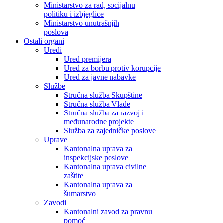
Ministarstvo za rad, socijalnu
politiku i izbjeglice
Ministarstvo unutrašnjih
poslova
Ostali organi
Uredi
Ured premijera
Ured za borbu protiv korupcije
Ured za javne nabavke
Službe
Stručna služba Skupštine
Stručna služba Vlade
Stručna služba za razvoj i
međunarodne projekte
Služba za zajedničke poslove
Uprave
Kantonalna uprava za
inspekcijske poslove
Kantonalna uprava civilne
zaštite
Kantonalna uprava za
šumarstvo
Zavodi
Kantonalni zavod za pravnu
pomoć