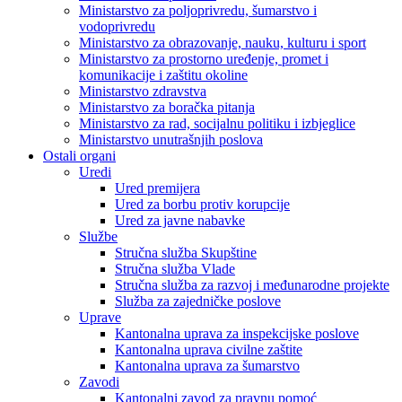
Ministarstvo za poljoprivredu, šumarstvo i
vodoprivredu
Ministarstvo za obrazovanje, nauku, kulturu i sport
Ministarstvo za prostorno uređenje, promet i
komunikacije i zaštitu okoline
Ministarstvo zdravstva
Ministarstvo za boračka pitanja
Ministarstvo za rad, socijalnu politiku i izbjeglice
Ministarstvo unutrašnjih poslova
Ostali organi
Uredi
Ured premijera
Ured za borbu protiv korupcije
Ured za javne nabavke
Službe
Stručna služba Skupštine
Stručna služba Vlade
Stručna služba za razvoj i međunarodne projekte
Služba za zajedničke poslove
Uprave
Kantonalna uprava za inspekcijske poslove
Kantonalna uprava civilne zaštite
Kantonalna uprava za šumarstvo
Zavodi
Kantonalni zavod za pravnu pomoć