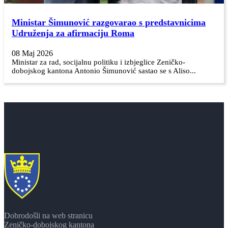
Ministar Šimunović razgovarao s predstavnicima
Udruženja za afirmaciju Roma
08 Maj 2026
Ministar za rad, socijalnu politiku i izbjeglice Zeničko-
dobojskog kantona Antonio Šimunović sastao se s Aliso...
Dobrodošli na web stranicu
Zeničko-dobojskog kantona