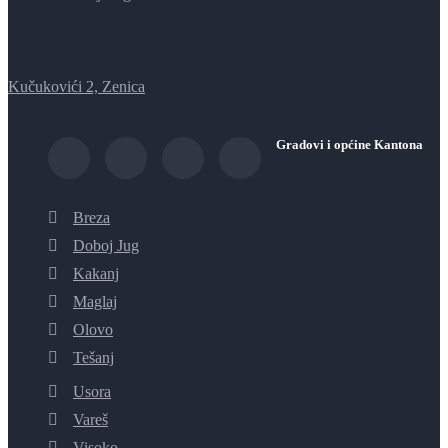
Kučukovići 2, Zenica
Gradovi i općine Kantona
Breza
Doboj Jug
Kakanj
Maglaj
Olovo
Tešanj
Usora
Vareš
Visoko