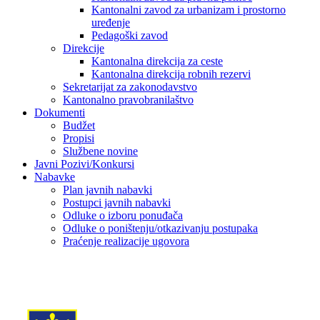
Kantonalni zavod za urbanizam i prostorno
uređenje
Pedagoški zavod
Direkcije
Kantonalna direkcija za ceste
Kantonalna direkcija robnih rezervi
Sekretarijat za zakonodavstvo
Kantonalno pravobranilaštvo
Dokumenti
Budžet
Propisi
Službene novine
Javni Pozivi/Konkursi
Nabavke
Plan javnih nabavki
Postupci javnih nabavki
Odluke o izboru ponuđača
Odluke o poništenju/otkazivanju postupaka
Praćenje realizacije ugovora