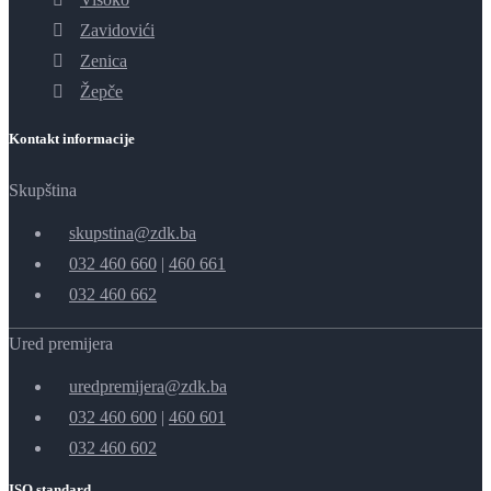
Zavidovići
Zenica
Žepče
Kontakt informacije
Skupština
skupstina@zdk.ba
032 460 660
|
460 661
032 460 662
Ured premijera
uredpremijera@zdk.ba
032 460 600
|
460 601
032 460 602
ISO standard