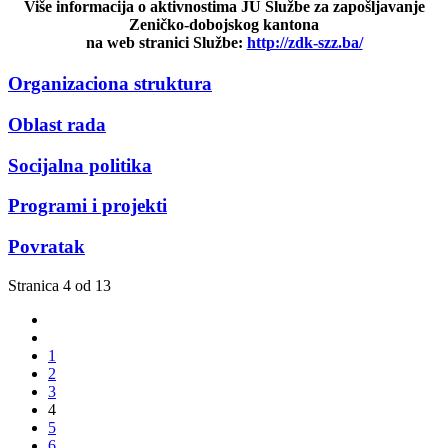
Više informacija o aktivnostima JU Službe za zapošljavanje
Zeničko-dobojskog kantona
na web stranici Službe:
http://zdk-szz.ba/
Organizaciona struktura
Oblast rada
Socijalna politika
Programi i projekti
Povratak
Stranica 4 od 13
1
2
3
4
5
6