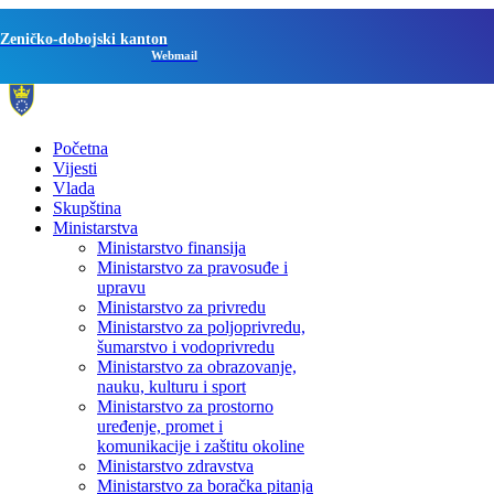
Zeničko-dobojski kanton
Webmail
Početna
Vijesti
Vlada
Skupština
Ministarstva
Ministarstvo finansija
Ministarstvo za pravosuđe i
upravu
Ministarstvo za privredu
Ministarstvo za poljoprivredu,
šumarstvo i vodoprivredu
Ministarstvo za obrazovanje,
nauku, kulturu i sport
Ministarstvo za prostorno
uređenje, promet i
komunikacije i zaštitu okoline
Ministarstvo zdravstva
Ministarstvo za boračka pitanja