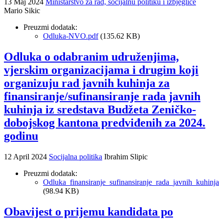
13 Maj 2024
Ministarstvo za rad, socijalnu politiku i izbjeglice
Mario Sikic
Preuzmi dodatak:
Odluka-NVO.pdf
(135.62 KB)
Odluka o odabranim udruženjima,
vjerskim organizacijama i drugim koji
organizuju rad javnih kuhinja za
finansiranje/sufinansiranje rada javnih
kuhinja iz sredstava Budžeta Zeničko-
dobojskog kantona predviđenih za 2024.
godinu
12 April 2024
Socijalna politika
Ibrahim Slipic
Preuzmi dodatak:
Odluka_finansiranje_sufinansiranje_rada_javnih_kuhinj
(98.94 KB)
Obavijest o prijemu kandidata po