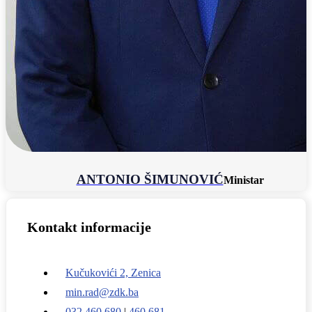
ANTONIO ŠIMUNOVIĆ
Ministar
Kontakt informacije
Kučukovići 2, Zenica
min.rad@zdk.ba
032 460 680
|
460 681