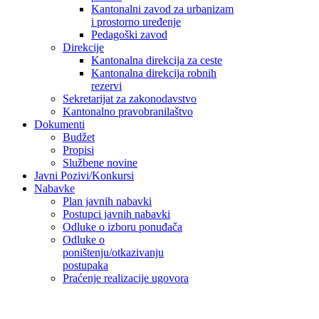
Kantonalni zavod za urbanizam
i prostorno uređenje
Pedagoški zavod
Direkcije
Kantonalna direkcija za ceste
Kantonalna direkcija robnih
rezervi
Sekretarijat za zakonodavstvo
Kantonalno pravobranilaštvo
Dokumenti
Budžet
Propisi
Službene novine
Javni Pozivi/Konkursi
Nabavke
Plan javnih nabavki
Postupci javnih nabavki
Odluke o izboru ponuđača
Odluke o
poništenju/otkazivanju
postupaka
Praćenje realizacije ugovora