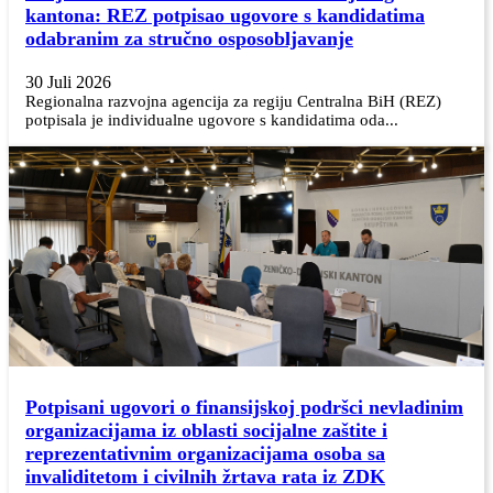
kantona: REZ potpisao ugovore s kandidatima
odabranim za stručno osposobljavanje
30 Juli 2026
Regionalna razvojna agencija za regiju Centralna BiH (REZ)
potpisala je individualne ugovore s kandidatima oda...
Potpisani ugovori o finansijskoj podršci nevladinim
organizacijama iz oblasti socijalne zaštite i
reprezentativnim organizacijama osoba sa
invaliditetom i civilnih žrtava rata iz ZDK