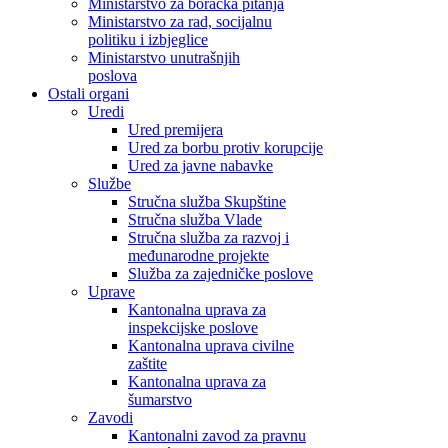
Ministarstvo za boračka pitanja
Ministarstvo za rad, socijalnu
politiku i izbjeglice
Ministarstvo unutrašnjih
poslova
Ostali organi
Uredi
Ured premijera
Ured za borbu protiv korupcije
Ured za javne nabavke
Službe
Stručna služba Skupštine
Stručna služba Vlade
Stručna služba za razvoj i
međunarodne projekte
Služba za zajedničke poslove
Uprave
Kantonalna uprava za
inspekcijske poslove
Kantonalna uprava civilne
zaštite
Kantonalna uprava za
šumarstvo
Zavodi
Kantonalni zavod za pravnu