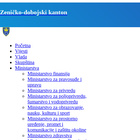
Zeničko-dobojski kanton
Početna
Vijesti
Vlada
Skupština
Ministarstva
Ministarstvo finansija
Ministarstvo za pravosuđe i
upravu
Ministarstvo za privredu
Ministarstvo za poljoprivredu,
šumarstvo i vodoprivredu
Ministarstvo za obrazovanje,
nauku, kulturu i sport
Ministarstvo za prostorno
uređenje, promet i
komunikacije i zaštitu okoline
Ministarstvo zdravstva