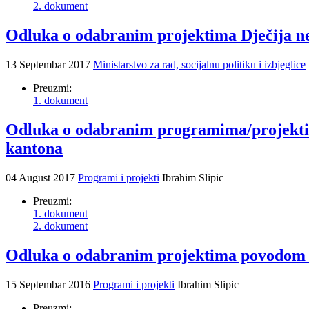
2. dokument
Odluka o odabranim projektima Dječija ne
13 Septembar 2017
Ministarstvo za rad, socijalnu politiku i izbjeglice
Preuzmi:
1. dokument
Odluka o odabranim programima/projektim
kantona
04 August 2017
Programi i projekti
Ibrahim Slipic
Preuzmi:
1. dokument
2. dokument
Odluka o odabranim projektima povodom ob
15 Septembar 2016
Programi i projekti
Ibrahim Slipic
Preuzmi: