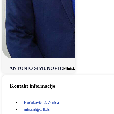
ANTONIO ŠIMUNOVIĆ
Ministar
Kontakt informacije
Kučukovići 2, Zenica
min.rad@zdk.ba