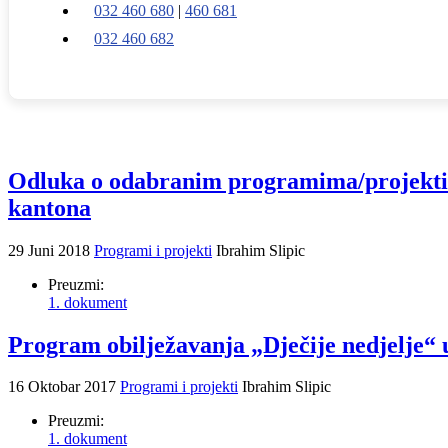
032 460 680
|
460 681
032 460 682
Odluka o odabranim programima/projektim
kantona
29 Juni 2018
Programi i projekti
Ibrahim Slipic
Preuzmi:
1. dokument
Program obilježavanja „Dječije nedjelje“
16 Oktobar 2017
Programi i projekti
Ibrahim Slipic
Preuzmi:
1. dokument