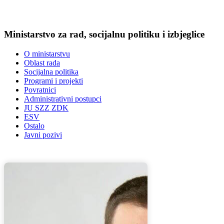
Ministarstvo za rad, socijalnu politiku i izbjeglice
O ministarstvu
Oblast rada
Socijalna politika
Programi i projekti
Povratnici
Administrativni postupci
JU SZZ ZDK
ESV
Ostalo
Javni pozivi