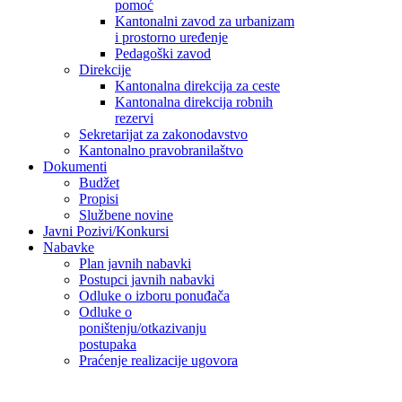
pomoć
Kantonalni zavod za urbanizam
i prostorno uređenje
Pedagoški zavod
Direkcije
Kantonalna direkcija za ceste
Kantonalna direkcija robnih
rezervi
Sekretarijat za zakonodavstvo
Kantonalno pravobranilaštvo
Dokumenti
Budžet
Propisi
Službene novine
Javni Pozivi/Konkursi
Nabavke
Plan javnih nabavki
Postupci javnih nabavki
Odluke o izboru ponuđača
Odluke o
poništenju/otkazivanju
postupaka
Praćenje realizacije ugovora