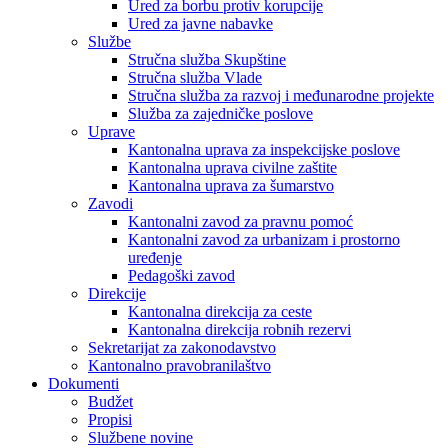
Ured za borbu protiv korupcije
Ured za javne nabavke
Službe
Stručna služba Skupštine
Stručna služba Vlade
Stručna služba za razvoj i međunarodne projekte
Služba za zajedničke poslove
Uprave
Kantonalna uprava za inspekcijske poslove
Kantonalna uprava civilne zaštite
Kantonalna uprava za šumarstvo
Zavodi
Kantonalni zavod za pravnu pomoć
Kantonalni zavod za urbanizam i prostorno
uređenje
Pedagoški zavod
Direkcije
Kantonalna direkcija za ceste
Kantonalna direkcija robnih rezervi
Sekretarijat za zakonodavstvo
Kantonalno pravobranilaštvo
Dokumenti
Budžet
Propisi
Službene novine