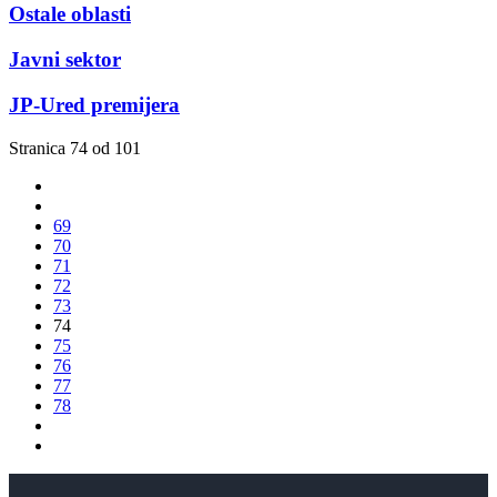
Ostale oblasti
Javni sektor
JP-Ured premijera
Stranica 74 od 101
69
70
71
72
73
74
75
76
77
78