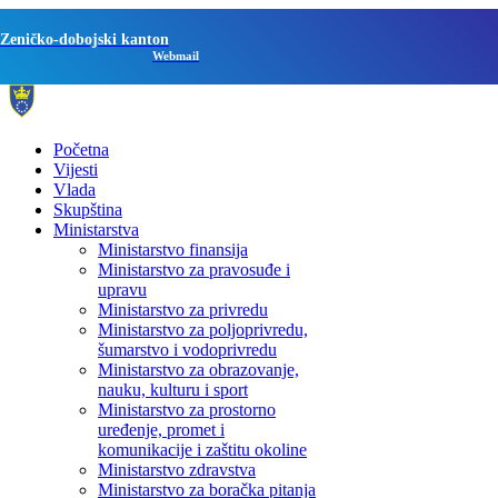
Zeničko-dobojski kanton
Webmail
Početna
Vijesti
Vlada
Skupština
Ministarstva
Ministarstvo finansija
Ministarstvo za pravosuđe i
upravu
Ministarstvo za privredu
Ministarstvo za poljoprivredu,
šumarstvo i vodoprivredu
Ministarstvo za obrazovanje,
nauku, kulturu i sport
Ministarstvo za prostorno
uređenje, promet i
komunikacije i zaštitu okoline
Ministarstvo zdravstva
Ministarstvo za boračka pitanja