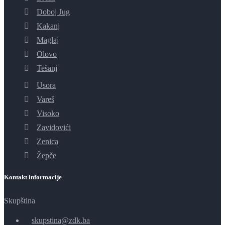
Doboj Jug
Kakanj
Maglaj
Olovo
Tešanj
Usora
Vareš
Visoko
Zavidovići
Zenica
Žepče
Kontakt informacije
Skupština
skupstina@zdk.ba