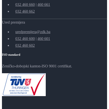
032 460 660
|
460 661
032 460 662
Ured premijera
uredpremijera@zdk.ba
032 460 600
|
460 601
032 460 602
ISO standard
Zeničko-dobojski kanton-ISO 9001 certifikat.