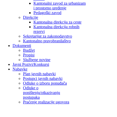
Kantonalni zavod za urbanizam
i prostorno uređenje
Pedagoški zavod
Direkcije
Kantonalna direkcija za ceste
Kantonalna direkcija robnih
rezervi
Sekretarijat za zakonodavstvo
Kantonalno pravobranilaštvo
Dokumenti
Budžet
Propisi
Službene novine
Javni Pozivi/Konkursi
Nabavke
Plan javnih nabavki
Postupci javnih nabavki
Odluke o izboru ponuđača
Odluke o
poništenju/otkazivanju
postupaka
Praćenje realizacije ugovora