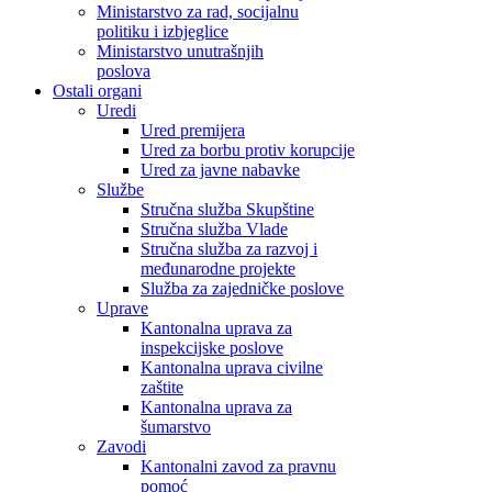
Ministarstvo za rad, socijalnu
politiku i izbjeglice
Ministarstvo unutrašnjih
poslova
Ostali organi
Uredi
Ured premijera
Ured za borbu protiv korupcije
Ured za javne nabavke
Službe
Stručna služba Skupštine
Stručna služba Vlade
Stručna služba za razvoj i
međunarodne projekte
Služba za zajedničke poslove
Uprave
Kantonalna uprava za
inspekcijske poslove
Kantonalna uprava civilne
zaštite
Kantonalna uprava za
šumarstvo
Zavodi
Kantonalni zavod za pravnu
pomoć