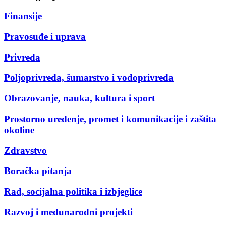
Finansije
Pravosuđe i uprava
Privreda
Poljoprivreda, šumarstvo i vodoprivreda
Obrazovanje, nauka, kultura i sport
Prostorno uređenje, promet i komunikacije i zaštita
okoline
Zdravstvo
Boračka pitanja
Rad, socijalna politika i izbjeglice
Razvoj i međunarodni projekti