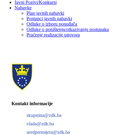
Javni Pozivi/Konkursi
Nabavke
Plan javnih nabavki
Postupci javnih nabavki
Odluke o izboru ponuđača
Odluke o poništenju/otkazivanju postupaka
Praćenje realizacije ugovora
Kontakt informacije
skupstina@zdk.ba
vlada@zdk.ba
uredpremijera@zdk.ba