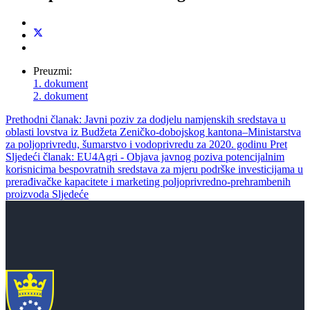
Preuzmi:
1. dokument
2. dokument
Prethodni članak: Javni poziv za dodjelu namjenskih sredstava u
oblasti lovstva iz Budžeta Zeničko-dobojskog kantona–Ministarstva
za poljoprivredu, šumarstvo i vodoprivredu za 2020. godinu
Pret
Sljedeći članak: EU4Agri - Objava javnog poziva potencijalnim
korisnicima bespovratnih sredstava za mjeru podrške investicijama u
prerađivačke kapacitete i marketing poljoprivredno-prehrambenih
proizvoda
Sljedeće