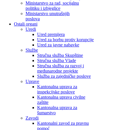
Ministarstvo za rad, socijalnu
politiku i izbjeglice
Ministarstvo unutrašnjih
poslova
Ostali organi
Uredi
Ured premijera
Ured za borbu protiv korupcije
Ured za javne nabavke
Službe
Stručna služba Skupštine
Stručna služba Vlade
Stručna služba za razvoj i
međunarodne projekte
Služba za zajedničke poslove
Uprave
Kantonalna uprava za
inspekcijske poslove
Kantonalna uprava civilne
zaštite
Kantonalna uprava za
šumarstvo
Zavodi
Kantonalni zavod za pravnu
pomoć