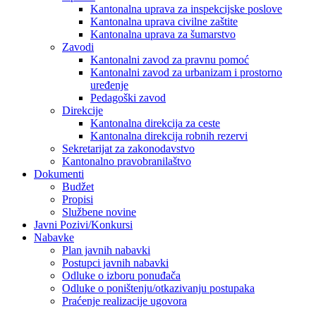
Kantonalna uprava za inspekcijske poslove
Kantonalna uprava civilne zaštite
Kantonalna uprava za šumarstvo
Zavodi
Kantonalni zavod za pravnu pomoć
Kantonalni zavod za urbanizam i prostorno
uređenje
Pedagoški zavod
Direkcije
Kantonalna direkcija za ceste
Kantonalna direkcija robnih rezervi
Sekretarijat za zakonodavstvo
Kantonalno pravobranilaštvo
Dokumenti
Budžet
Propisi
Službene novine
Javni Pozivi/Konkursi
Nabavke
Plan javnih nabavki
Postupci javnih nabavki
Odluke o izboru ponuđača
Odluke o poništenju/otkazivanju postupaka
Praćenje realizacije ugovora