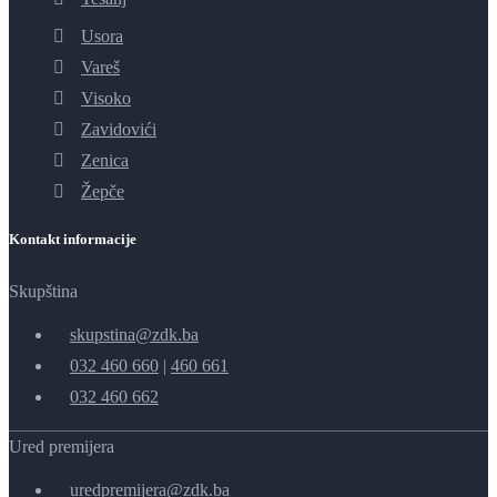
Usora
Vareš
Visoko
Zavidovići
Zenica
Žepče
Kontakt informacije
Skupština
skupstina@zdk.ba
032 460 660
|
460 661
032 460 662
Ured premijera
uredpremijera@zdk.ba