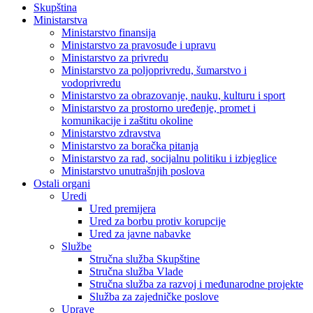
Skupština
Ministarstva
Ministarstvo finansija
Ministarstvo za pravosuđe i upravu
Ministarstvo za privredu
Ministarstvo za poljoprivredu, šumarstvo i
vodoprivredu
Ministarstvo za obrazovanje, nauku, kulturu i sport
Ministarstvo za prostorno uređenje, promet i
komunikacije i zaštitu okoline
Ministarstvo zdravstva
Ministarstvo za boračka pitanja
Ministarstvo za rad, socijalnu politiku i izbjeglice
Ministarstvo unutrašnjih poslova
Ostali organi
Uredi
Ured premijera
Ured za borbu protiv korupcije
Ured za javne nabavke
Službe
Stručna služba Skupštine
Stručna služba Vlade
Stručna služba za razvoj i međunarodne projekte
Služba za zajedničke poslove
Uprave