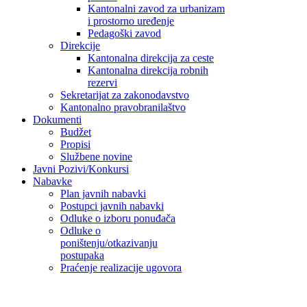
Kantonalni zavod za urbanizam
i prostorno uređenje
Pedagoški zavod
Direkcije
Kantonalna direkcija za ceste
Kantonalna direkcija robnih
rezervi
Sekretarijat za zakonodavstvo
Kantonalno pravobranilaštvo
Dokumenti
Budžet
Propisi
Službene novine
Javni Pozivi/Konkursi
Nabavke
Plan javnih nabavki
Postupci javnih nabavki
Odluke o izboru ponuđača
Odluke o
poništenju/otkazivanju
postupaka
Praćenje realizacije ugovora