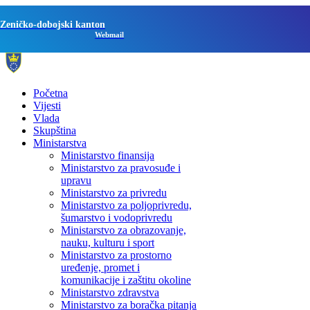
Zeničko-dobojski kanton
Webmail
Početna
Vijesti
Vlada
Skupština
Ministarstva
Ministarstvo finansija
Ministarstvo za pravosuđe i
upravu
Ministarstvo za privredu
Ministarstvo za poljoprivredu,
šumarstvo i vodoprivredu
Ministarstvo za obrazovanje,
nauku, kulturu i sport
Ministarstvo za prostorno
uređenje, promet i
komunikacije i zaštitu okoline
Ministarstvo zdravstva
Ministarstvo za boračka pitanja