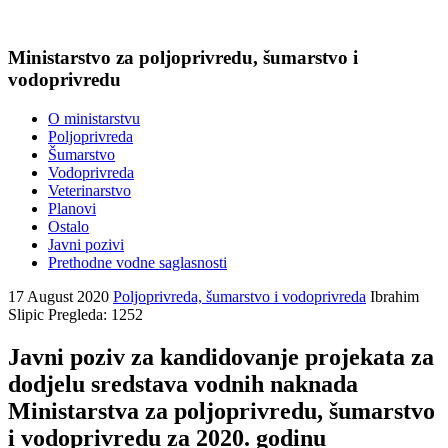
Ministarstvo za poljoprivredu, šumarstvo i
vodoprivredu
O ministarstvu
Poljoprivreda
Šumarstvo
Vodoprivreda
Veterinarstvo
Planovi
Ostalo
Javni pozivi
Prethodne vodne saglasnosti
17 August 2020
Poljoprivreda, šumarstvo i vodoprivreda
Ibrahim
Slipic
Pregleda: 1252
Javni poziv za kandidovanje projekata za
dodjelu sredstava vodnih naknada
Ministarstva za poljoprivredu, šumarstvo
i vodoprivredu za 2020. godinu