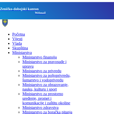
Zeničko-dobojski kanton
Webmail
Početna
Vijesti
Vlada
Skupština
Ministarstva
Ministarstvo finansija
Ministarstvo za pravosuđe i
upravu
Ministarstvo za privredu
Ministarstvo za poljoprivredu,
šumarstvo i vodoprivredu
Ministarstvo za obrazovanje,
nauku, kulturu i sport
Ministarstvo za prostorno
uređenje, promet i
komunikacije i zaštitu okoline
Ministarstvo zdravstva
Ministarstvo za boračka pitanja