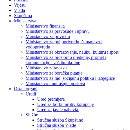
Vijesti
Vlada
Skupština
Ministarstva
Ministarstvo finansija
Ministarstvo za pravosuđe i upravu
Ministarstvo za privredu
Ministarstvo za poljoprivredu, šumarstvo i
vodoprivredu
Ministarstvo za obrazovanje, nauku, kulturu i sport
Ministarstvo za prostorno uređenje, promet i
komunikacije i zaštitu okoline
Ministarstvo zdravstva
Ministarstvo za boračka pitanja
Ministarstvo za rad, socijalnu politiku i izbjeglice
Ministarstvo unutrašnjih poslova
Ostali organi
Uredi
Ured premijera
Ured za borbu protiv korupcije
Ured za javne nabavke
Službe
Stručna služba Skupštine
Stručna služba Vlade