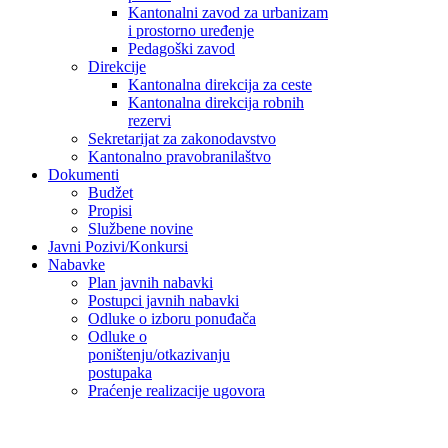
Kantonalni zavod za urbanizam
i prostorno uređenje
Pedagoški zavod
Direkcije
Kantonalna direkcija za ceste
Kantonalna direkcija robnih
rezervi
Sekretarijat za zakonodavstvo
Kantonalno pravobranilaštvo
Dokumenti
Budžet
Propisi
Službene novine
Javni Pozivi/Konkursi
Nabavke
Plan javnih nabavki
Postupci javnih nabavki
Odluke o izboru ponuđača
Odluke o
poništenju/otkazivanju
postupaka
Praćenje realizacije ugovora