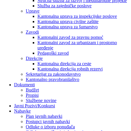
Stručna služba za razvoj i međunarodne projekte
Služba za zajedničke poslove
Uprave
Kantonalna uprava za inspekcijske poslove
Kantonalna uprava civilne zaštite
Kantonalna uprava za šumarstvo
Zavodi
Kantonalni zavod za pravnu pomoć
Kantonalni zavod za urbanizam i prostorno
uređenje
Pedagoški zavod
Direkcije
Kantonalna direkcija za ceste
Kantonalna direkcija robnih rezervi
Sekretarijat za zakonodavstvo
Kantonalno pravobranilaštvo
Dokumenti
Budžet
Propisi
Službene novine
Javni Pozivi/Konkursi
Nabavke
Plan javnih nabavki
Postupci javnih nabavki
Odluke o izboru ponuđača