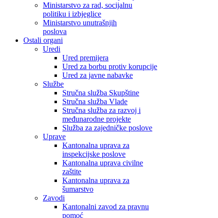
Ministarstvo za rad, socijalnu
politiku i izbjeglice
Ministarstvo unutrašnjih
poslova
Ostali organi
Uredi
Ured premijera
Ured za borbu protiv korupcije
Ured za javne nabavke
Službe
Stručna služba Skupštine
Stručna služba Vlade
Stručna služba za razvoj i
međunarodne projekte
Služba za zajedničke poslove
Uprave
Kantonalna uprava za
inspekcijske poslove
Kantonalna uprava civilne
zaštite
Kantonalna uprava za
šumarstvo
Zavodi
Kantonalni zavod za pravnu
pomoć