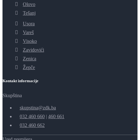
Olovo
Tešanj
Usora
Vareš
Visoko
Zavidovići
Zenica
Žepče
Kontakt informacije
Skupština
skupstina@zdk.ba
032 460 660
|
460 661
032 460 662
Ured premijera