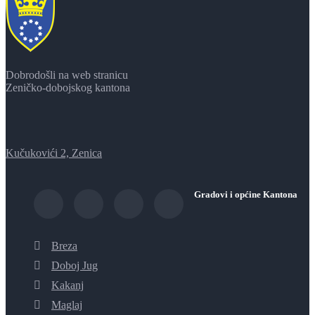
Dobrodošli na web stranicu
Zeničko-dobojskog kantona
Kučukovići 2, Zenica
Gradovi i općine Kantona
Breza
Doboj Jug
Kakanj
Maglaj