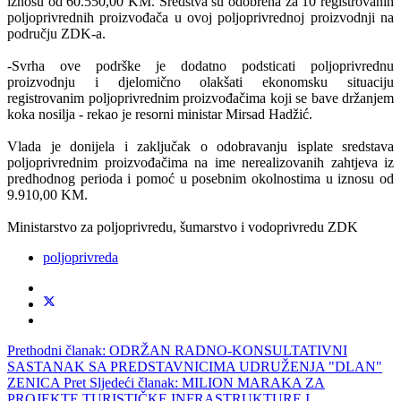
iznosu od 60.550,00 KM. Sredstva su odobrena za 10 registrovanih
poljoprivrednih proizvođača u ovoj poljoprivrednoj proizvodnji na
području ZDK-a.
-Svrha ove podrške je dodatno podsticati poljoprivrednu
proizvodnju i djelomično olakšati ekonomsku situaciju
registrovanim poljoprivrednim proizvođačima koji se bave držanjem
koka nosilja - rekao je resorni ministar Mirsad Hadžić.
Vlada je donijela i zaključak o odobravanju isplate sredstava
poljoprivrednim proizvođačima na ime nerealizovanih zahtjeva iz
predhodnog perioda i pomoć u posebnim okolnostima u iznosu od
9.910,00 KM.
Ministarstvo za poljoprivredu, šumarstvo i vodoprivredu ZDK
poljoprivreda
Prethodni članak: ODRŽAN RADNO-KONSULTATIVNI
SASTANAK SA PREDSTAVNICIMA UDRUŽENJA "DLAN"
ZENICA
Pret
Sljedeći članak: MILION MARAKA ZA
PROJEKTE TURISTIČKE INFRASTRUKTURE I