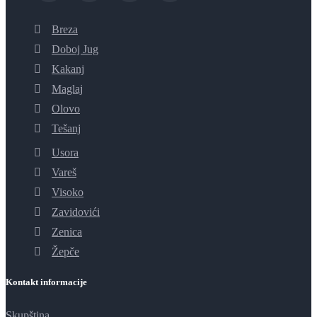
Breza
Doboj Jug
Kakanj
Maglaj
Olovo
Tešanj
Usora
Vareš
Visoko
Zavidovići
Zenica
Žepče
Kontakt informacije
Skupština