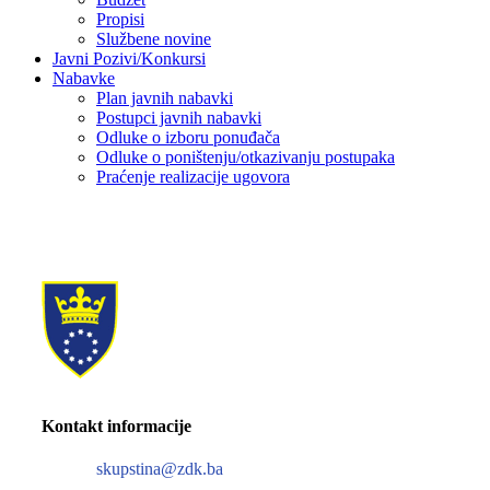
Propisi
Službene novine
Javni Pozivi/Konkursi
Nabavke
Plan javnih nabavki
Postupci javnih nabavki
Odluke o izboru ponuđača
Odluke o poništenju/otkazivanju postupaka
Praćenje realizacije ugovora
Kontakt informacije
skupstina@zdk.ba