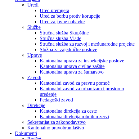
Uredi
Ured premijera
Ured za borbu protiv korupcije
Ured za javne nabavke
Službe
Stručna služba Skupštine
Stručna služba Vlade
Stručna služba za razvoj i međunarodne projekte
Služba za zajedničke poslove
Uprave
Kantonalna uprava za inspekcijske poslove
Kantonalna uprava civilne zaštite
Kantonalna uprava za šumarstvo
Zavodi
Kantonalni zavod za pravnu pomoć
Kantonalni zavod za urbanizam i prostorno
uređenje
Pedagoški zavod
Direkcije
Kantonalna direkcija za ceste
Kantonalna direkcija robnih rezervi
Sekretarijat za zakonodavstvo
Kantonalno pravobranilaštvo
Dokumenti
Budžet