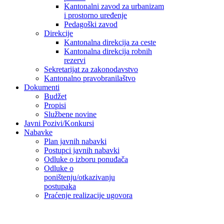
Kantonalni zavod za urbanizam
i prostorno uređenje
Pedagoški zavod
Direkcije
Kantonalna direkcija za ceste
Kantonalna direkcija robnih
rezervi
Sekretarijat za zakonodavstvo
Kantonalno pravobranilaštvo
Dokumenti
Budžet
Propisi
Službene novine
Javni Pozivi/Konkursi
Nabavke
Plan javnih nabavki
Postupci javnih nabavki
Odluke o izboru ponuđača
Odluke o
poništenju/otkazivanju
postupaka
Praćenje realizacije ugovora