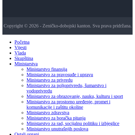
Copyright © 2026 - Zeničko-dobojski kanton. Sva prava pridržana.
Početna
Vijesti
Vlada
Skupština
Ministarstva
Ministarstvo finansija
Ministarstvo za pravosuđe i upravu
Ministarstvo za privredu
Ministarstvo za poljoprivredu, šumarstvo i
vodoprivredu
Ministarstvo za obrazovanje, nauku, kulturu i sport
Ministarstvo za prostorno uređenje, promet i
komunikacije i zaštitu okoline
Ministarstvo zdravstva
Ministarstvo za boračka pitanja
Ministarstvo za rad, socijalnu politiku i izbjeglice
Ministarstvo unutrašnjih poslova
Ostali organi