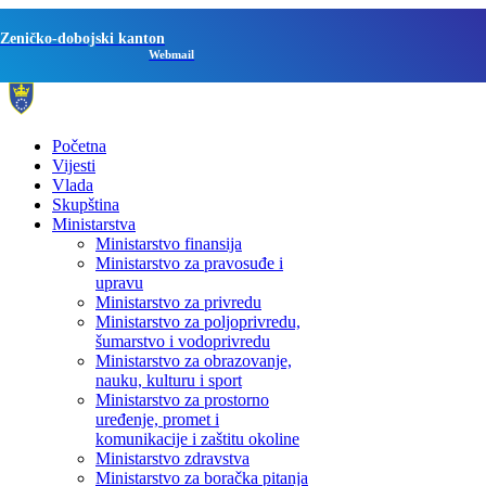
Zeničko-dobojski kanton
Webmail
Početna
Vijesti
Vlada
Skupština
Ministarstva
Ministarstvo finansija
Ministarstvo za pravosuđe i
upravu
Ministarstvo za privredu
Ministarstvo za poljoprivredu,
šumarstvo i vodoprivredu
Ministarstvo za obrazovanje,
nauku, kulturu i sport
Ministarstvo za prostorno
uređenje, promet i
komunikacije i zaštitu okoline
Ministarstvo zdravstva
Ministarstvo za boračka pitanja