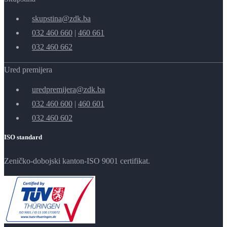
skupstina@zdk.ba
032 460 660
|
460 661
032 460 662
Ured premijera
uredpremijera@zdk.ba
032 460 600
|
460 601
032 460 602
ISO standard
Zeničko-dobojski kanton-ISO 9001 certifikat.