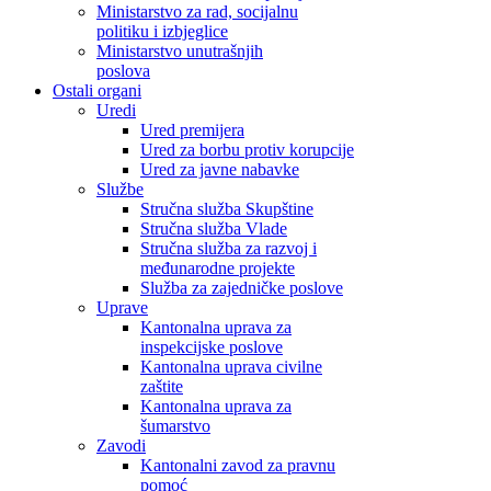
Ministarstvo za rad, socijalnu
politiku i izbjeglice
Ministarstvo unutrašnjih
poslova
Ostali organi
Uredi
Ured premijera
Ured za borbu protiv korupcije
Ured za javne nabavke
Službe
Stručna služba Skupštine
Stručna služba Vlade
Stručna služba za razvoj i
međunarodne projekte
Služba za zajedničke poslove
Uprave
Kantonalna uprava za
inspekcijske poslove
Kantonalna uprava civilne
zaštite
Kantonalna uprava za
šumarstvo
Zavodi
Kantonalni zavod za pravnu
pomoć