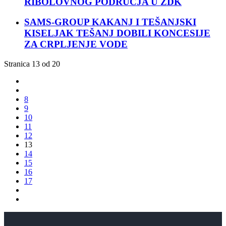
RIBOLOVNOG PODRUČJA U ZDK
SAMS-GROUP KAKANJ I TEŠANJSKI
KISELJAK TEŠANJ DOBILI KONCESIJE
ZA CRPLJENJE VODE
Stranica 13 od 20
8
9
10
11
12
13
14
15
16
17