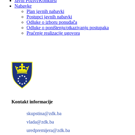
Javni Pozivi/Konkursi
Nabavke
Plan javnih nabavki
Postupci javnih nabavki
Odluke o izboru ponuđača
Odluke o poništenju/otkazivanju postupaka
Praćenje realizacije ugovora
Kontakt informacije
skupstina@zdk.ba
vlada@zdk.ba
uredpremijera@zdk.ba