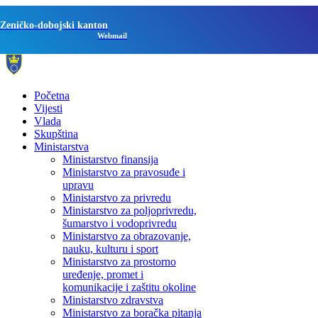
Zeničko-dobojski kanton
Webmail
Početna
Vijesti
Vlada
Skupština
Ministarstva
Ministarstvo finansija
Ministarstvo za pravosuđe i
upravu
Ministarstvo za privredu
Ministarstvo za poljoprivredu,
šumarstvo i vodoprivredu
Ministarstvo za obrazovanje,
nauku, kulturu i sport
Ministarstvo za prostorno
uređenje, promet i
komunikacije i zaštitu okoline
Ministarstvo zdravstva
Ministarstvo za boračka pitanja