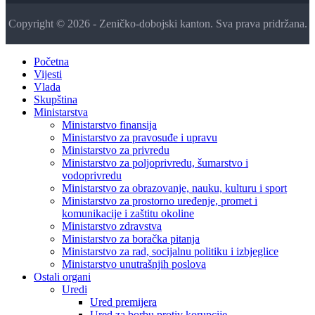
Copyright © 2026 - Zeničko-dobojski kanton. Sva prava pridržana.
Početna
Vijesti
Vlada
Skupština
Ministarstva
Ministarstvo finansija
Ministarstvo za pravosuđe i upravu
Ministarstvo za privredu
Ministarstvo za poljoprivredu, šumarstvo i
vodoprivredu
Ministarstvo za obrazovanje, nauku, kulturu i sport
Ministarstvo za prostorno uređenje, promet i
komunikacije i zaštitu okoline
Ministarstvo zdravstva
Ministarstvo za boračka pitanja
Ministarstvo za rad, socijalnu politiku i izbjeglice
Ministarstvo unutrašnjih poslova
Ostali organi
Uredi
Ured premijera
Ured za borbu protiv korupcije