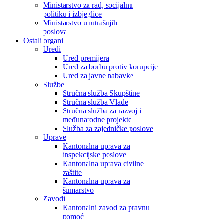
Ministarstvo za rad, socijalnu
politiku i izbjeglice
Ministarstvo unutrašnjih
poslova
Ostali organi
Uredi
Ured premijera
Ured za borbu protiv korupcije
Ured za javne nabavke
Službe
Stručna služba Skupštine
Stručna služba Vlade
Stručna služba za razvoj i
međunarodne projekte
Služba za zajedničke poslove
Uprave
Kantonalna uprava za
inspekcijske poslove
Kantonalna uprava civilne
zaštite
Kantonalna uprava za
šumarstvo
Zavodi
Kantonalni zavod za pravnu
pomoć