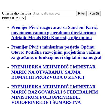
Unesite dio naslova
Filter
Poništi
Prikaz #
Premijer Pivić razgovarao sa Sanelom Karić,
novoimenovanom generalnom direktoricom
Adriatic Metals BH: Koncesija nije upitna
Premijer Pivić s ministrima posjetio Općinu
Olovo: Podrška razvojnim projektima važnim
za građane, u funkciji novi digitalni mamograf
PREMIJERKA MEHMEDIĆ I MINISTAR
MARIĆ NA OTVARANJU SAJMA
DOMAĆIH PROIZVODA U ZENICI
PREMIJERKA MEHMEDIĆ I MINISTAR
MARIĆ RAZGOVARALI S FEDERALNIM
MINISTROM POLJOPRIVREDE,
VODOPRIVREDE I ŠUMARSTVA