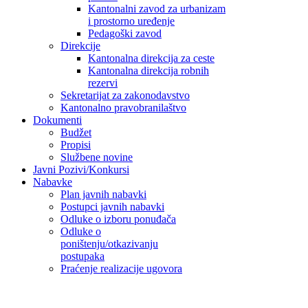
Kantonalni zavod za urbanizam
i prostorno uređenje
Pedagoški zavod
Direkcije
Kantonalna direkcija za ceste
Kantonalna direkcija robnih
rezervi
Sekretarijat za zakonodavstvo
Kantonalno pravobranilaštvo
Dokumenti
Budžet
Propisi
Službene novine
Javni Pozivi/Konkursi
Nabavke
Plan javnih nabavki
Postupci javnih nabavki
Odluke o izboru ponuđača
Odluke o
poništenju/otkazivanju
postupaka
Praćenje realizacije ugovora