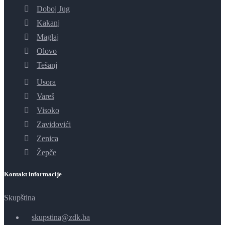
Doboj Jug
Kakanj
Maglaj
Olovo
Tešanj
Usora
Vareš
Visoko
Zavidovići
Zenica
Žepče
Kontakt informacije
Skupština
skupstina@zdk.ba