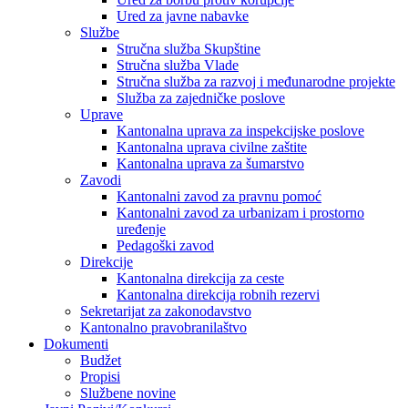
Ured za javne nabavke
Službe
Stručna služba Skupštine
Stručna služba Vlade
Stručna služba za razvoj i međunarodne projekte
Služba za zajedničke poslove
Uprave
Kantonalna uprava za inspekcijske poslove
Kantonalna uprava civilne zaštite
Kantonalna uprava za šumarstvo
Zavodi
Kantonalni zavod za pravnu pomoć
Kantonalni zavod za urbanizam i prostorno
uređenje
Pedagoški zavod
Direkcije
Kantonalna direkcija za ceste
Kantonalna direkcija robnih rezervi
Sekretarijat za zakonodavstvo
Kantonalno pravobranilaštvo
Dokumenti
Budžet
Propisi
Službene novine