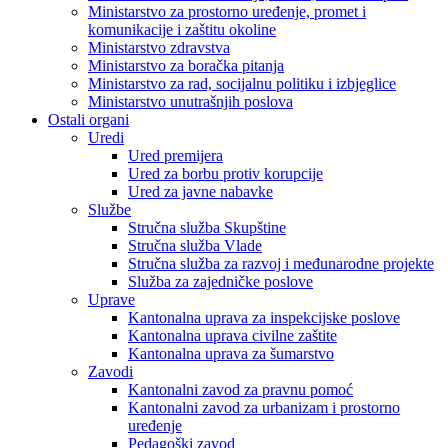
Ministarstvo za prostorno uređenje, promet i
komunikacije i zaštitu okoline
Ministarstvo zdravstva
Ministarstvo za boračka pitanja
Ministarstvo za rad, socijalnu politiku i izbjeglice
Ministarstvo unutrašnjih poslova
Ostali organi
Uredi
Ured premijera
Ured za borbu protiv korupcije
Ured za javne nabavke
Službe
Stručna služba Skupštine
Stručna služba Vlade
Stručna služba za razvoj i međunarodne projekte
Služba za zajedničke poslove
Uprave
Kantonalna uprava za inspekcijske poslove
Kantonalna uprava civilne zaštite
Kantonalna uprava za šumarstvo
Zavodi
Kantonalni zavod za pravnu pomoć
Kantonalni zavod za urbanizam i prostorno
uređenje
Pedagoški zavod