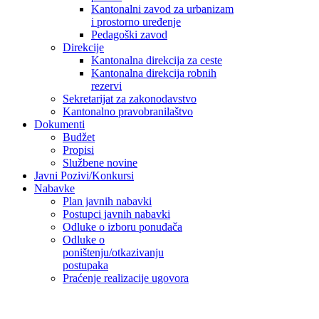
Kantonalni zavod za urbanizam
i prostorno uređenje
Pedagoški zavod
Direkcije
Kantonalna direkcija za ceste
Kantonalna direkcija robnih
rezervi
Sekretarijat za zakonodavstvo
Kantonalno pravobranilaštvo
Dokumenti
Budžet
Propisi
Službene novine
Javni Pozivi/Konkursi
Nabavke
Plan javnih nabavki
Postupci javnih nabavki
Odluke o izboru ponuđača
Odluke o
poništenju/otkazivanju
postupaka
Praćenje realizacije ugovora