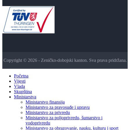
Copyright © 2026 - Zeničko-dobojski kanton. Sva prava pridržana.
Početna
Vijesti
Vlada
Skupština
Ministarstva
Ministarstvo finansija
Ministarstvo za pravosuđe i upravu
Ministarstvo za privredu
Ministarstvo za poljoprivredu, šumarstvo i
vodoprivredu
Ministarstvo za obrazovanje, nauku, kulturu i sport