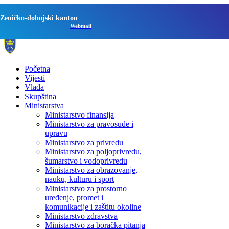
Zeničko-dobojski kanton
Webmail
Početna
Vijesti
Vlada
Skupština
Ministarstva
Ministarstvo finansija
Ministarstvo za pravosuđe i
upravu
Ministarstvo za privredu
Ministarstvo za poljoprivredu,
šumarstvo i vodoprivredu
Ministarstvo za obrazovanje,
nauku, kulturu i sport
Ministarstvo za prostorno
uređenje, promet i
komunikacije i zaštitu okoline
Ministarstvo zdravstva
Ministarstvo za boračka pitanja