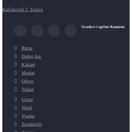
Kučukovići 2, Zenica
Gradovi i općine Kantona
Breza
Doboj Jug
Kakanj
Maglaj
Olovo
Tešanj
Usora
Vareš
Visoko
Zavidovići