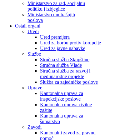
Ministarstvo za rad, socijalnu
politiku i izbjeglice
Ministarstvo unutrašnjih
poslova
Ostali organi
Uredi
Ured premijera
Ured za borbu protiv korupcije
Ured za javne nabavke
Službe
Stručna služba Skupštine
Stručna služba Vlade
Stručna služba za razvoj i
međunarodne projekte
Služba za zajedničke poslove
Uprave
Kantonalna uprava za
inspekcijske poslove
Kantonalna uprava civilne
zaštite
Kantonalna uprava za
šumarstvo
Zavodi
Kantonalni zavod za pravnu
pomoć