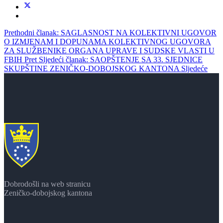
Prethodni članak: SAGLASNOST NA KOLEKTIVNI UGOVOR
O IZMJENAM I DOPUNAMA KOLEKTIVNOG UGOVORA
ZA SLUŽBENIKE ORGANA UPRAVE I SUDSKE VLASTI U
FBIH
Pret
Sljedeći članak: SAOPŠTENJE SA 33. SJEDNICE
SKUPŠTINE ZENIČKO-DOBOJSKOG KANTONA
Sljedeće
Dobrodošli na web stranicu
Zeničko-dobojskog kantona