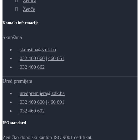
Zenica
Žepče
Kontakt informacije
Skupština
skupstina@zdk.ba
032 460 660
|
460 661
032 460 662
Ured premijera
uredpremijera@zdk.ba
032 460 600
|
460 601
032 460 602
ISO standard
Zeničko-dobojski kanton-ISO 9001 certifikat.