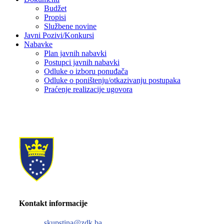
Budžet
Propisi
Službene novine
Javni Pozivi/Konkursi
Nabavke
Plan javnih nabavki
Postupci javnih nabavki
Odluke o izboru ponuđača
Odluke o poništenju/otkazivanju postupaka
Praćenje realizacije ugovora
Kontakt informacije
skupstina@zdk.ba