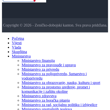
Copyright © 2026 - Zeničko-dobojski kanton. Sva prava pridržana.
Početna
Vijesti
Vlada
Skupština
Ministarstva
Ministarstvo finansija
Ministarstvo za pravosuđe i upravu
Ministarstvo za privredu
Ministarstvo za poljoprivredu, šumarstvo i
vodoprivredu
Ministarstvo za obrazovanje, nauku, kulturu i sport
Ministarstvo za prostorno uređenje, promet i
komunikacije i zaštitu okoline
Ministarstvo zdravstva
Ministarstvo za boračka pitanja
Ministarstvo za rad, socijalnu politiku i izbjeglice
Ministarstvo unutrašnjih poslova