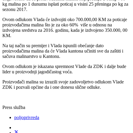
kg malina po 1 dunumu isplati poticaj u visini 25 pfeninga po kg za
sezonu 2017.
Ovom odlukom Vlada će izdvojiti oko 700.000,00 KM za poticaje
proizvođačima malina što je za oko 60% više u odnosu na
izdvojena sredstva za 2016. godinu, kada je izdvojeno 350.000, 00
KM.
Na taj način su premijer i Vlada ispunili obećanje dato
proizvođačima malina da će Vlada kantona učiniti sve da zaštiti i
sačuva malinarstvo u Kantonu.
Ovom odlukom je iskazana spremnost Vlade da ZDK i dalje bude
lider u proizvodnji jagodičastog voća.
Proizvođači malina su izrazili svoje zadovoljetvo odlukom Vlade
ZDK i pozvali općine da i one donesu slične odluke.
Press služba
poljoprivreda