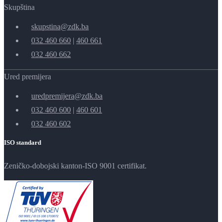
Skupština
skupstina@zdk.ba
032 460 660
|
460 661
032 460 662
Ured premijera
uredpremijera@zdk.ba
032 460 600
|
460 601
032 460 602
ISO standard
Zeničko-dobojski kanton-ISO 9001 certifikat.