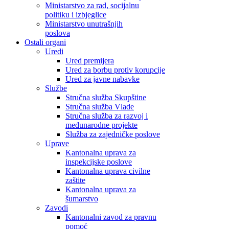
Ministarstvo za rad, socijalnu
politiku i izbjeglice
Ministarstvo unutrašnjih
poslova
Ostali organi
Uredi
Ured premijera
Ured za borbu protiv korupcije
Ured za javne nabavke
Službe
Stručna služba Skupštine
Stručna služba Vlade
Stručna služba za razvoj i
međunarodne projekte
Služba za zajedničke poslove
Uprave
Kantonalna uprava za
inspekcijske poslove
Kantonalna uprava civilne
zaštite
Kantonalna uprava za
šumarstvo
Zavodi
Kantonalni zavod za pravnu
pomoć