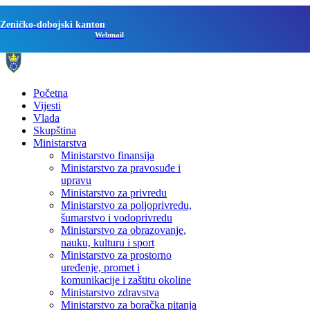
Zeničko-dobojski kanton
Webmail
Početna
Vijesti
Vlada
Skupština
Ministarstva
Ministarstvo finansija
Ministarstvo za pravosuđe i
upravu
Ministarstvo za privredu
Ministarstvo za poljoprivredu,
šumarstvo i vodoprivredu
Ministarstvo za obrazovanje,
nauku, kulturu i sport
Ministarstvo za prostorno
uređenje, promet i
komunikacije i zaštitu okoline
Ministarstvo zdravstva
Ministarstvo za boračka pitanja