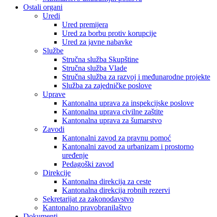
Ostali organi
Uredi
Ured premijera
Ured za borbu protiv korupcije
Ured za javne nabavke
Službe
Stručna služba Skupštine
Stručna služba Vlade
Stručna služba za razvoj i međunarodne projekte
Služba za zajedničke poslove
Uprave
Kantonalna uprava za inspekcijske poslove
Kantonalna uprava civilne zaštite
Kantonalna uprava za šumarstvo
Zavodi
Kantonalni zavod za pravnu pomoć
Kantonalni zavod za urbanizam i prostorno
uređenje
Pedagoški zavod
Direkcije
Kantonalna direkcija za ceste
Kantonalna direkcija robnih rezervi
Sekretarijat za zakonodavstvo
Kantonalno pravobranilaštvo
Dokumenti