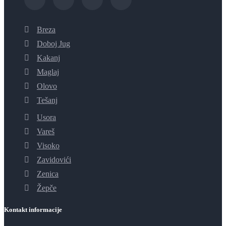
Breza
Doboj Jug
Kakanj
Maglaj
Olovo
Tešanj
Usora
Vareš
Visoko
Zavidovići
Zenica
Žepče
Kontakt informacije