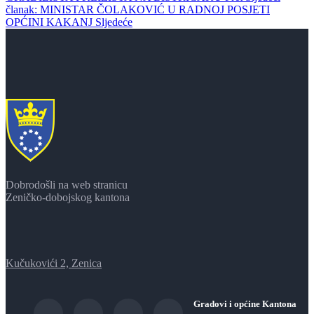
članak: MINISTAR ČOLAKOVIĆ U RADNOJ POSJETI
OPĆINI KAKANJ
Sljedeće
Dobrodošli na web stranicu
Zeničko-dobojskog kantona
Kučukovići 2, Zenica
Gradovi i općine Kantona