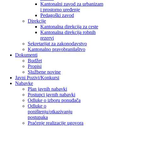
Kantonalni zavod za urbanizam
i prostorno uređenje
Pedagoški zavod
Direkcije
Kantonalna direkcija za ceste
Kantonalna direkcija robnih
rezervi
Sekretarijat za zakonodavstvo
Kantonalno pravobranilaštvo
Dokumenti
Budžet
Propisi
Službene novine
Javni Pozivi/Konkursi
Nabavke
Plan javnih nabavki
Postupci javnih nabavki
Odluke o izboru ponuđača
Odluke o
poništenju/otkazivanju
postupaka
Praćenje realizacije ugovora