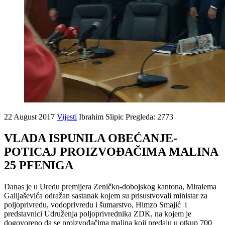
22 August 2017
Vijesti
Ibrahim Slipic
Pregleda: 2773
VLADA ISPUNILA OBEĆANJE-
POTICAJ PROIZVOĐAČIMA MALINA
25 PFENIGA
Danas je u Uredu premijera Zeničko-dobojskog kantona, Miralema
Galijaševića odražan sastanak kojem su prisustvovali ministar za
poljoprivredu, vodoprivredu i šumarstvo, Himzo Smajić i
predstavnici Udruženja poljoprivrednika ZDK, na kojem je
dogovoreno da se proizvođačima malina koji predaju u otkup 700