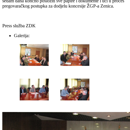
sedam dana končno posložiti sve papire i dokumente i ući u proces
pregovaračkog postupka za dodjelu koncesije ŽGP-a Zenica.
Press služba ZDK
Galerija: