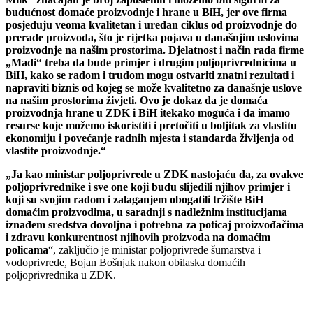
budućnost domaće proizvodnje i hrane u BiH, jer ove firma
posjeduju veoma kvalitetan i uredan ciklus od proizvodnje do
prerade proizvoda, što je rijetka pojava u današnjim uslovima
proizvodnje na našim prostorima. Djelatnost i način rada firme
„Madi“ treba da bude primjer i drugim poljoprivrednicima u
BiH, kako se radom i trudom mogu ostvariti znatni rezultati i
napraviti biznis od kojeg se može kvalitetno za današnje uslove
na našim prostorima živjeti. Ovo je dokaz da je domaća
proizvodnja hrane u ZDK i BiH itekako moguća i da imamo
resurse koje možemo iskoristiti i pretočiti u boljitak za vlastitu
ekonomiju i povećanje radnih mjesta i standarda življenja od
vlastite proizvodnje.“
„Ja kao ministar poljoprivrede u ZDK nastojaću da, za ovakve
poljoprivrednike i sve one koji budu slijedili njihov primjer i
koji su svojim radom i zalaganjem obogatili tržište BiH
domaćim proizvodima, u saradnji s nadležnim institucijama
iznađem sredstva dovoljna i potrebna za poticaj proizvođačima
i zdravu konkurentnost njihovih proizvoda na domaćim
policama
“, zaključio je ministar poljoprivrede šumarstva i
vodoprivrede, Bojan Bošnjak nakon obilaska domaćih
poljoprivrednika u ZDK.