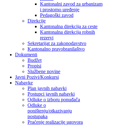
Kantonalni zavod za urbanizam
i prostorno uređenje
Pedagoški zavod
Direkcije
Kantonalna direkcija za ceste
Kantonalna direkcija robnih
rezervi
Sekretarijat za zakonodavstvo
Kantonalno pravobranilaštvo
Dokumenti
Budžet
Propisi
Službene novine
Javni Pozivi/Konkursi
Nabavke
Plan javnih nabavki
Postupci javnih nabavki
Odluke o izboru ponuđača
Odluke o
poništenju/otkazivanju
postupaka
Praćenje realizacije ugovora