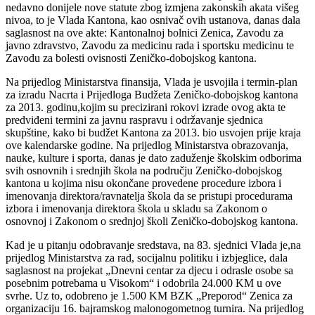
nedavno donijele nove statute zbog izmjena zakonskih akata višeg
nivoa, to je Vlada Kantona, kao osnivač ovih ustanova, danas dala
saglasnost na ove akte: Kantonalnoj bolnici Zenica, Zavodu za
javno zdravstvo, Zavodu za medicinu rada i sportsku medicinu te
Zavodu za bolesti ovisnosti Zeničko-dobojskog kantona.
Na prijedlog Ministarstva finansija, Vlada je usvojila i termin-plan
za izradu Nacrta i Prijedloga Budžeta Zeničko-dobojskog kantona
za 2013. godinu,kojim su precizirani rokovi izrade ovog akta te
predviđeni termini za javnu raspravu i održavanje sjednica
skupštine, kako bi budžet Kantona za 2013. bio usvojen prije kraja
ove kalendarske godine. Na prijedlog Ministarstva obrazovanja,
nauke, kulture i sporta, danas je dato zaduženje školskim odborima
svih osnovnih i srednjih škola na području Zeničko-dobojskog
kantona u kojima nisu okončane provedene procedure izbora i
imenovanja direktora/ravnatelja škola da se pristupi procedurama
izbora i imenovanja direktora škola u skladu sa Zakonom o
osnovnoj i Zakonom o srednjoj školi Zeničko-dobojskog kantona.
Kad je u pitanju odobravanje sredstava, na 83. sjednici Vlada je,na
prijedlog Ministarstva za rad, socijalnu politiku i izbjeglice, dala
saglasnost na projekat „Dnevni centar za djecu i odrasle osobe sa
posebnim potrebama u Visokom“ i odobrila 24.000 KM u ove
svrhe. Uz to, odobreno je 1.500 KM BZK „Preporod“ Zenica za
organizaciju 16. bajramskog malonogometnog turnira. Na prijedlog