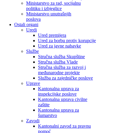
Ministarstvo za rad, socijalnu
politiku i izbjeglice
Ministarstvo unutrašnjih
poslova
Ostali organi
Uredi
Ured premijera
Ured za borbu protiv korupcije
Ured za javne nabavke
Službe
Stručna služba Skupštine
Stručna služba Vlade
Stručna služba za razvoj i
međunarodne projekte
Služba za zajedničke poslove
Uprave
Kantonalna uprava za
inspekcijske poslove
Kantonalna uprava civilne
zaštite
Kantonalna uprava za
šumarstvo
Zavodi
Kantonalni zavod za pravnu
pomoć