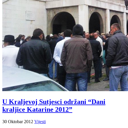
U Kraljevoj Sutjesci održani “Dani
kraljice Katarine 2012”
30 Oktobar 2012
Vijesti