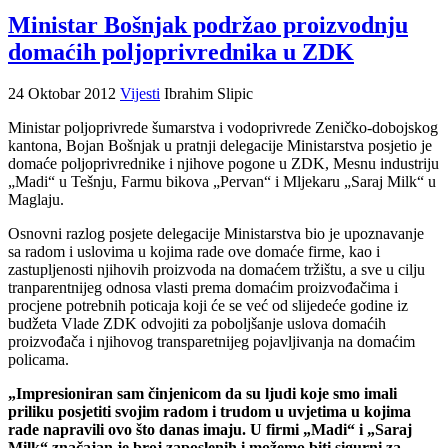
Ministar Bošnjak podržao proizvodnju
domaćih poljoprivrednika u ZDK
24 Oktobar 2012
Vijesti
Ibrahim Slipic
Ministar poljoprivrede šumarstva i vodoprivrede Zeničko-dobojskog
kantona, Bojan Bošnjak u pratnji delegacije Ministarstva posjetio je
domaće poljoprivrednike i njihove pogone u ZDK, Mesnu industriju
„Madi“ u Tešnju, Farmu bikova „Pervan“ i Mljekaru „Saraj Milk“ u
Maglaju.
Osnovni razlog posjete delegacije Ministarstva bio je upoznavanje
sa radom i uslovima u kojima rade ove domaće firme, kao i
zastupljenosti njihovih proizvoda na domaćem tržištu, a sve u cilju
tranparentnijeg odnosa vlasti prema domaćim proizvođačima i
procjene potrebnih poticaja koji će se već od slijedeće godine iz
budžeta Vlade ZDK odvojiti za poboljšanje uslova domaćih
proizvođača i njihovog transparetnijeg pojavljivanja na domaćim
policama.
„Impresioniran sam činjenicom da su ljudi koje smo imali
priliku posjetiti svojim radom i trudom u uvjetima u kojima
rade napravili ovo što danas imaju. U firmi „Madi“ i „Saraj
Milk“ značajan je broj zaposlenih i možemo biti sigurni za