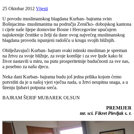
25 Oktobar 2012
Vijesti
U povodu muslimanskog blagdana Kurban- bajrama svim
Bošnjacima- muslimanima na području Zeničko- dobojskog kantona
i cijele naše lijepe domovine Bosne i Hercegovine upućujem
najiskrenije čestitke u želji da dane ovog najvećeg muslimanskog
blagdana provedu ispunjeni radošću u krugu svojih bližnjih.
Obilježavajući Kurban- bajram svaki istinski musliman je spreman
na žrtvu za svoje bližnje, za svoje komšije i za sve ljude kako bi
život nastavili u miru, na putu prosperitetnije budućnosti za sve nas,
a posebno za našu djecu.
Neka dani Kurban- bajrama budu još jedna prilika kojom ćemo
potvrditi da je u našoj vjeri vječna nada, u žrtvi neupitna snaga, a u
širenju ljubavi potpuna sreća.
BAJRAM ŠERIF MUBAREK OLSUN
PREMIJER
mr. sci. Fikret Plevljak s. r.