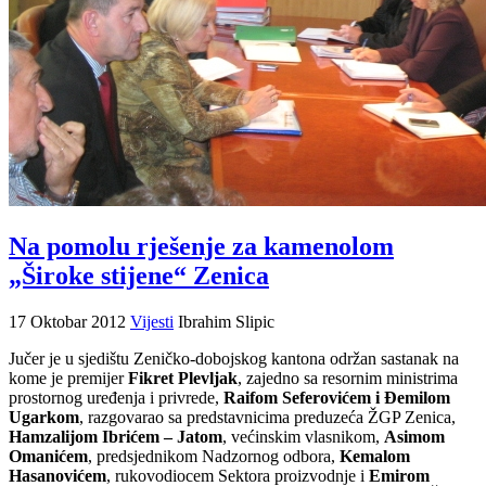
Na pomolu rješenje za kamenolom
„Široke stijene“ Zenica
17 Oktobar 2012
Vijesti
Ibrahim Slipic
Jučer je u sjedištu Zeničko-dobojskog kantona održan sastanak na
kome je premijer
Fikret Plevljak
, zajedno sa resornim ministrima
prostornog uređenja i privrede,
Raifom Seferovićem i Đemilom
Ugarkom
, razgovarao sa predstavnicima preduzeća ŽGP Zenica,
Hamzalijom Ibrićem – Jatom
, većinskim vlasnikom,
Asimom
Omanićem
, predsjednikom Nadzornog odbora,
Kemalom
Hasanovićem
, rukovodiocem Sektora proizvodnje i
Emirom