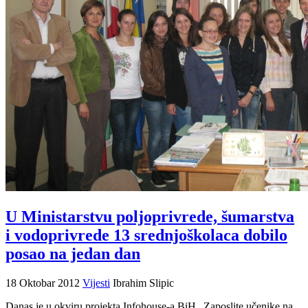
U Ministarstvu poljoprivrede, šumarstva
i vodoprivrede 13 srednjoškolaca dobilo
posao na jedan dan
18 Oktobar 2012
Vijesti
Ibrahim Slipic
Danas je u okviru projekta Infohouse-a BiH „Zaposlite učenike na