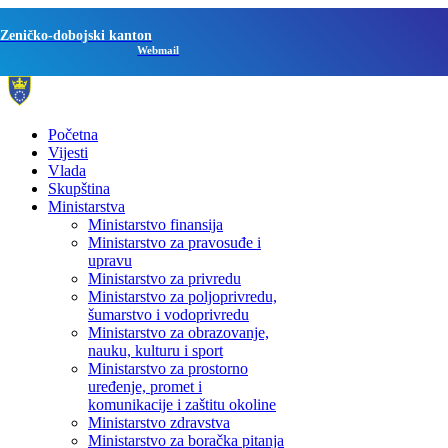
Zeničko-dobojski kanton
Webmail
Početna
Vijesti
Vlada
Skupština
Ministarstva
Ministarstvo finansija
Ministarstvo za pravosuđe i
upravu
Ministarstvo za privredu
Ministarstvo za poljoprivredu,
šumarstvo i vodoprivredu
Ministarstvo za obrazovanje,
nauku, kulturu i sport
Ministarstvo za prostorno
uređenje, promet i
komunikacije i zaštitu okoline
Ministarstvo zdravstva
Ministarstvo za boračka pitanja