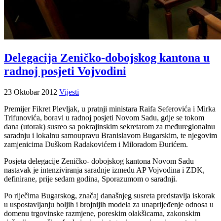
Delegacija Zeničko-dobojskog kantona u
radnoj posjeti Vojvodini
23 Oktobar 2012
Vijesti
Premijer Fikret Plevljak, u pratnji ministara Raifa Seferovića i Mirka
Trifunovića, boravi u radnoj posjeti Novom Sadu, gdje se tokom
dana (utorak) susreo sa pokrajinskim sekretarom za međuregionalnu
saradnju i lokalnu samoupravu Branislavom Bugarskim, te njegovim
zamjenicima Duškom Radakovićem i Miloradom Đurićem.
Posjeta delegacije Zeničko- dobojskog kantona Novom Sadu
nastavak je intenziviranja saradnje između AP Vojvodina i ZDK,
definirane, prije sedam godina, Sporazumom o saradnji.
Po riječima Bugarskog, značaj današnjeg susreta predstavlja iskorak
u uspostavljanju boljih i brojnijih modela za unaprijeđenje odnosa u
domenu trgovinske razmjene, poreskim olakšicama, zakonskim