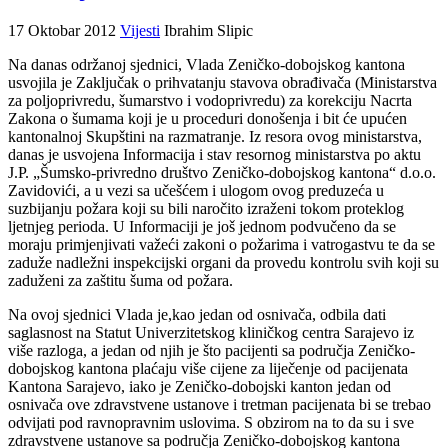
17 Oktobar 2012
Vijesti
Ibrahim Slipic
Na danas održanoj sjednici, Vlada Zeničko-dobojskog kantona
usvojila je Zaključak o prihvatanju stavova obrađivača (Ministarstva
za poljoprivredu, šumarstvo i vodoprivredu) za korekciju Nacrta
Zakona o šumama koji je u proceduri donošenja i bit će upućen
kantonalnoj Skupštini na razmatranje. Iz resora ovog ministarstva,
danas je usvojena Informacija i stav resornog ministarstva po aktu
J.P. „Šumsko-privredno društvo Zeničko-dobojskog kantona“ d.o.o.
Zavidovići, a u vezi sa učešćem i ulogom ovog preduzeća u
suzbijanju požara koji su bili naročito izraženi tokom proteklog
ljetnjeg perioda. U Informaciji je još jednom podvučeno da se
moraju primjenjivati važeći zakoni o požarima i vatrogastvu te da se
zaduže nadležni inspekcijski organi da provedu kontrolu svih koji su
zaduženi za zaštitu šuma od požara.
Na ovoj sjednici Vlada je,kao jedan od osnivača, odbila dati
saglasnost na Statut Univerzitetskog kliničkog centra Sarajevo iz
više razloga, a jedan od njih je što pacijenti sa područja Zeničko-
dobojskog kantona plaćaju više cijene za liječenje od pacijenata
Kantona Sarajevo, iako je Zeničko-dobojski kanton jedan od
osnivača ove zdravstvene ustanove i tretman pacijenata bi se trebao
odvijati pod ravnopravnim uslovima. S obzirom na to da su i sve
zdravstvene ustanove sa područja Zeničko-dobojskog kantona