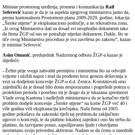
Ministar prostornog uređenja, prometa i komunikacija
Raif
Seferović
kazao je da je sa aspekta njegovog ministarstva jasno da,
prema kantonalnom Prostornom planu 2009-2029. godine, lokacija
„Široke stijene“ je eksploataciono područje, a ne rekreativna zona.
„Iz ovog Ministarstva dati su dosad svi neophodni dokumenti tako
da firma ŽGP od nas ne potražuje nijedan dokument. Dakle, što se
tiče ovog Ministarstva procedura je sva završena po zakonu“, kazao
je ministar Seferović
Asim Omanić
, predsjednik Nadzornog odbora ŽGP-a kazao je
slijedeće:
- Želim prije svega zahvaliti premijeru i ministrima što su odvojili
vrijeme i uložili napor i trud da prođemo kroz genezu dešavanja u
vezi sa dodjelom koncesije ŽGP-u d.d. Zenica. Konstatovali smo
zajednički da je dosad bilo dosta nesporazuma i pogrešnih poteza u
proteklom periodu i posebno mi je drago da je iskazana spremnost
Vlade ovog Kantona i nadležnih ministarstava da se konačno riješi
problem dodjele koncesije „Široke stijene“ na kome ŽGP već 40 i
više godina vrši eksploataciju krečnjaka. Naša firma od 2005.
godine pokušava da zakonski riješi taj problem,da zaključimo
ugovor o koncesiji, te da platimo lokalnoj zajednici ono što treba da
platimo, da razvijamo posao, zapošljavamo ljude i obavljamo
neometano svoju privrednu aktivnost. Nadam se da ćemo u narednih