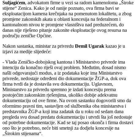
Suljagićem
, advokatom firme u vezi sa radom kamenoloma „Široke
stijene“ Zenica. Kako je od ranije poznato, ova firma bavi se
eksploatacijom kamena krečnjaka na pomenutom lokalitetu, a zbog
promjene zakonskih akata u oblasti koncesija na federalnom i
kantonalnom nivou te promjene vlasništva nad preduzećem, do
danas nije riješeno pitanje zakonite eksploatacije ovog resursa na
području zeničke Općine.
Nakon sastanka, ministar za privredu
Đemil Ugarak
kazao je u
izjavi za medije slijedeće:
- Vlada Zeničko-dobojskog kantona i Ministarstvo privrede ima
intenciju da konačno riješi ovaj problem. Međutim, dosad nismo
našli odgovarajući modus, a iz podataka koje ima Ministarstvo
privrede, nedostaje određeni dio dokumentacije ŽGP-a, dok ova
firma tvrdi da je dostavila svu dokumentaciju. Uglavnom,
Ministarstvo za privredu spremno je izdati koncesiju prema
postojećim zakonskim rješenjima, ukoliko dobije adekvatnu
dokumentaciju od ove firme. Na ovom sastanku dogovorili smo da
oformimo pravni tim, sastavljen od službenika oba ministarstva i
predstavnika ŽGP-a koji ima zadatak da u roku od sedam dana
pregleda svu dosad predatu dokumentaciju i utvrdi šta još nedostaje
od potrebne dokumentacije. Kad se taj posao okonča i firma dostavi
ono što je potrebno, neće biti smetnji za dodjelu koncesije na
„Širokim stijenama“.