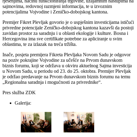
rješenjima, načinu funkcioniranja trgovine, uzajamnim nastupima na
sajmovima, redovnoj razmjeni informacija, te u izvoznim
potencijalima Vojvodine i Zeničko-dobojskog kantona.
Premijer Fikret Plevljak govorio je o uspješnim investicijama ističući
privredne potencijale Zeničko-dobojskog kantona kazavši da postoji
zavidan prostor za saradnju i u oblasti ekologije i kulture. Bosna i
Hercegovina ima sve certifikate potrebne za apliciranje u svim
oblastima, te za izlazak na treća tržišta.
Inače, posjeta premijera Fikreta Plevljaka Novom Sadu je odgovor
na poziv pokrajine Vojvodine za učešće na Prvom dunavskom
biznis forumu, koji se održava u okviru aktuelnog Sajma investicija
u Novom Sadu, u periodu od 23. do 25. oktobra. Premijer Plevljak
je održao predavanje na Prvom dunavskom biznis forumu na temu
„Regionalna saradnja i mogućnosti za privrednike“.
Pres služba ZDK
Galerija: