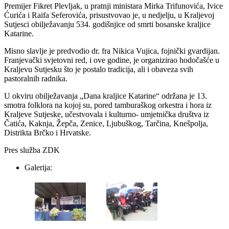
Premijer Fikret Plevljak, u pratnji ministara Mirka Trifunovića, Ivice
Ćurića i Raifa Seferovića, prisustvovao je, u nedjelju, u Kraljevoj
Sutjesci obilježavanju 534. godišnjice od smrti bosanske kraljice
Katarine.
Misno slavlje je predvodio dr. fra Nikica Vujica, fojnički gvardijan.
Franjevački svjetovni red, i ove godine, je organizirao hodočašće u
Kraljevu Sutjesku što je postalo tradicija, ali i obaveza svih
pastoralnih radnika.
U okviru obilježavanja „Dana kraljice Katarine“ održana je 13.
smotra folklora na kojoj su, pored tamburaškog orkestra i hora iz
Kraljeve Sutjeske, učestvovala i kulturno- umjetnička društva iz
Čatića, Kaknja, Žepča, Zenice, Ljubuškog, Tarčina, Knešpolja,
Distrikta Brčko i Hrvatske.
Pres služba ZDK
Galerija: