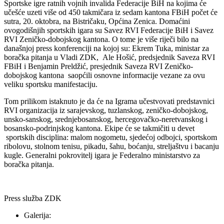
Sportske igre ratnih vojnih invalida Federacije BiH na kojima će
učešće uzeti više od 450 takmičara iz sedam kantona FBiH počet će
sutra, 20. oktobra, na Bistričaku, Općina Zenica. Domaćini
ovogodišnjih sportskih igara su Savez RVI Federacije BiH i Savez
RVI Zeničko-dobojskog kantona. O tome je više riječi bilo na
današnjoj press konferenciji na kojoj su: Ekrem Tuka, ministar za
boračka pitanja u Vladi ZDK, Ale Hošić, predsjednik Saveza RVI
FBiH i Benjamin Preldžić, presjednik Saveza RVI Zeničko-
dobojskog kantona saopćili osnovne informacije vezane za ovu
veliku sportsku manifestaciju.
Tom prilikom istaknuto je da će na Igrama učestvovati predstavnici
RVI organizacija iz sarajevskog, tuzlanskog, zeničko-dobojskog,
unsko-sanskog, srednjebosanskog, hercegovačko-neretvanskog i
bosansko-podrinjskog kantona. Ekipe će se takmičiti u devet
sportskih disciplina: malom nogometu, sjedećoj odbojci, sportskom
ribolovu, stolnom tenisu, pikadu, šahu, boćanju, streljaštvu i bacanju
kugle. Generalni pokrovitelj igara je Federalno ministarstvo za
boračka pitanja.
Press služba ZDK
Galerija: