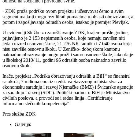
odnosu na socijalne i privredne svrhe.
- ZDK pruža podršku ovom projektu i učestvovat ćemo u svim
segmentima koji mogu rezultirati pomacima u oblasti obrazovanja, a
potom i zapošljavanja odraslih osoba, istakao je premijer Plevljak.
U evidenciji Službe za zapošljavanje ZDK, krajem prošle godine,
prijavljeno je 2 153 nepismenih osoba, koje nemaju završen niti
jedan razred osnovne škole, 21 276 NK radnika i 7 040 osoba koje
nisu završile osnovnu školu. U Zeničko- dobojskom kantonu
naknadno obrazovanje mogu pružiti samo osnovne škole, tako da je
u školskoj 2010/ 11. godini 96 odraslih osoba naknadno završilo
osnovnu školu.
Inače, projekat „Podrška obrazovanju odraslih u BiH“ se finansira
sa oko 2, 7 miliona eura iz sredstava Saveznog ministarstva za
ekonomsku saradnju i razvoj Njemačke (BMZ) i Švicarske agencije
za saradnju i razvoj (SDC). Politički partner u BiH je Ministarstvo
civilnih poslova, a provodi se i radna linija „Certificiranje
informalno stečenih kompetencija“.
Pres služba ZDK
Galerija: