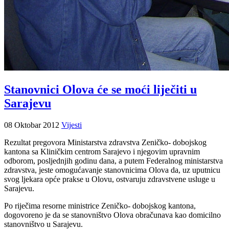
Stanovnici Olova će se moći liječiti u
Sarajevu
08 Oktobar 2012
Vijesti
Rezultat pregovora Ministarstva zdravstva Zeničko- dobojskog
kantona sa Kliničkim centrom Sarajevo i njegovim upravnim
odborom, posljednjih godinu dana, a putem Federalnog ministarstva
zdravstva, jeste omogućavanje stanovnicima Olova da, uz uputnicu
svog ljekara opće prakse u Olovu, ostvaruju zdravstvene usluge u
Sarajevu.
Po riječima resorne ministrice Zeničko- dobojskog kantona,
dogovoreno je da se stanovništvo Olova obračunava kao domicilno
stanovništvo u Sarajevu.