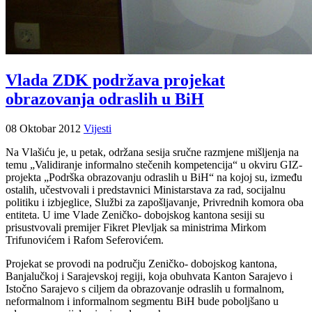
Vlada ZDK podržava projekat
obrazovanja odraslih u BiH
08 Oktobar 2012
Vijesti
Na Vlašiću je, u petak, održana sesija sručne razmjene mišljenja na
temu „Validiranje informalno stečenih kompetencija“ u okviru GIZ-
projekta „Podrška obrazovanju odraslih u BiH“ na kojoj su, između
ostalih, učestvovali i predstavnici Ministarstava za rad, socijalnu
politiku i izbjeglice, Službi za zapošljavanje, Privrednih komora oba
entiteta. U ime Vlade Zeničko- dobojskog kantona sesiji su
prisustvovali premijer Fikret Plevljak sa ministrima Mirkom
Trifunovićem i Rafom Seferovićem.
Projekat se provodi na području Zeničko- dobojskog kantona,
Banjalučkoj i Sarajevskoj regiji, koja obuhvata Kanton Sarajevo i
Istočno Sarajevo s ciljem da obrazovanje odraslih u formalnom,
neformalnom i informalnom segmentu BiH bude poboljšano u