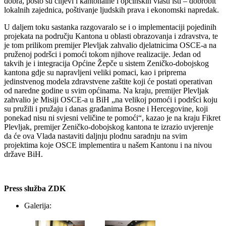
dobra, pošto su ciljevi i kantonalne i općinskih vlasti isti – dobrobit
lokalnih zajednica, poštivanje ljudskih prava i ekonomski napredak.
U daljem toku sastanka razgovaralo se i o implementaciji pojedinih
projekata na području Kantona u oblasti obrazovanja i zdravstva, te
je tom prilikom premijer Plevljak zahvalio djelatnicima OSCE-a na
pruženoj podršci i pomoći tokom njihove realizacije. Jedan od
takvih je i integracija Općine Žepče u sistem Zeničko-dobojskog
kantona gdje su napravljeni veliki pomaci, kao i priprema
jedinstvenog modela zdravstvene zaštite koji će postati operativan
od naredne godine u svim općinama. Na kraju, premijer Plevljak
zahvalio je Misiji OSCE-a u BiH „na velikoj pomoći i podršci koju
su pružili i pružaju i danas građanima Bosne i Hercegovine, koji
ponekad nisu ni svjesni veličine te pomoći“, kazao je na kraju Fikret
Plevljak, premijer Zeničko-dobojskog kantona te izrazio uvjerenje
da će ova Vlada nastaviti daljnju plodnu saradnju na svim
projektima koje OSCE implementira u našem Kantonu i na nivou
države BiH.
Press služba ZDK
Galerija: