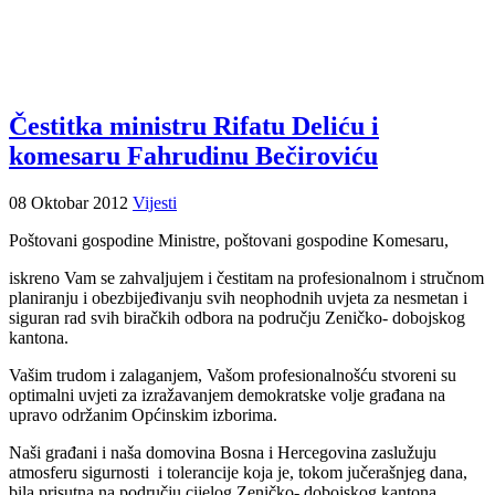
Čestitka ministru Rifatu Deliću i
komesaru Fahrudinu Bečiroviću
08 Oktobar 2012
Vijesti
Poštovani gospodine Ministre, poštovani gospodine Komesaru,
iskreno Vam se zahvaljujem i čestitam na profesionalnom i stručnom
planiranju i obezbijeđivanju svih neophodnih uvjeta za nesmetan i
siguran rad svih biračkih odbora na području Zeničko- dobojskog
kantona.
Vašim trudom i zalaganjem, Vašom profesionalnošću stvoreni su
optimalni uvjeti za izražavanjem demokratske volje građana na
upravo održanim Općinskim izborima.
Naši građani i naša domovina Bosna i Hercegovina zaslužuju
atmosferu sigurnosti i tolerancije koja je, tokom jučerašnjeg dana,
bila prisutna na području cijelog Zeničko- dobojskog kantona.