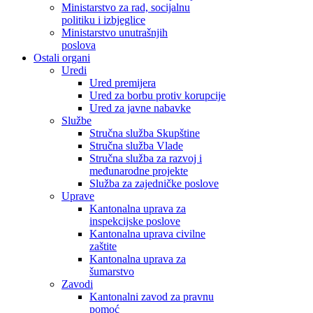
Ministarstvo za rad, socijalnu
politiku i izbjeglice
Ministarstvo unutrašnjih
poslova
Ostali organi
Uredi
Ured premijera
Ured za borbu protiv korupcije
Ured za javne nabavke
Službe
Stručna služba Skupštine
Stručna služba Vlade
Stručna služba za razvoj i
međunarodne projekte
Služba za zajedničke poslove
Uprave
Kantonalna uprava za
inspekcijske poslove
Kantonalna uprava civilne
zaštite
Kantonalna uprava za
šumarstvo
Zavodi
Kantonalni zavod za pravnu
pomoć