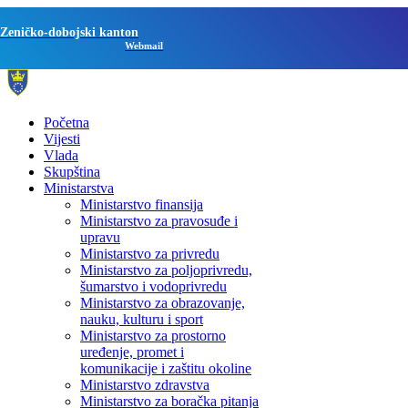
Zeničko-dobojski kanton
Webmail
Početna
Vijesti
Vlada
Skupština
Ministarstva
Ministarstvo finansija
Ministarstvo za pravosuđe i
upravu
Ministarstvo za privredu
Ministarstvo za poljoprivredu,
šumarstvo i vodoprivredu
Ministarstvo za obrazovanje,
nauku, kulturu i sport
Ministarstvo za prostorno
uređenje, promet i
komunikacije i zaštitu okoline
Ministarstvo zdravstva
Ministarstvo za boračka pitanja