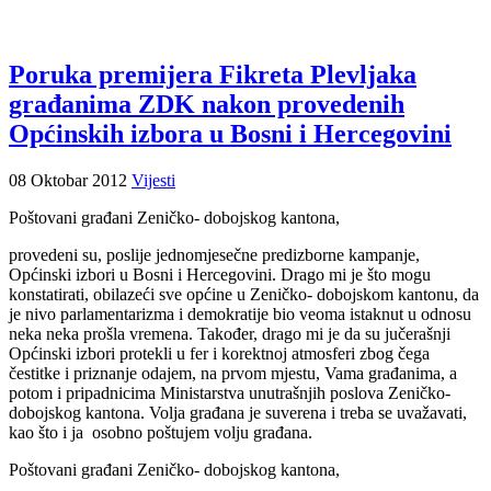
Poruka premijera Fikreta Plevljaka
građanima ZDK nakon provedenih
Općinskih izbora u Bosni i Hercegovini
08 Oktobar 2012
Vijesti
Poštovani građani Zeničko- dobojskog kantona,
provedeni su, poslije jednomjesečne predizborne kampanje,
Općinski izbori u Bosni i Hercegovini. Drago mi je što mogu
konstatirati, obilazeći sve općine u Zeničko- dobojskom kantonu, da
je nivo parlamentarizma i demokratije bio veoma istaknut u odnosu
neka neka prošla vremena. Također, drago mi je da su jučerašnji
Općinski izbori protekli u fer i korektnoj atmosferi zbog čega
čestitke i priznanje odajem, na prvom mjestu, Vama građanima, a
potom i pripadnicima Ministarstva unutrašnjih poslova Zeničko-
dobojskog kantona. Volja građana je suverena i treba se uvažavati,
kao što i ja osobno poštujem volju građana.
Poštovani građani Zeničko- dobojskog kantona,