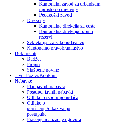
Kantonalni zavod za urbanizam
i prostorno uređenje
Pedagoški zavod
Direkcije
Kantonalna direkcija za ceste
Kantonalna direkcija robnih
rezervi
Sekretarijat za zakonodavstvo
Kantonalno pravobranilaštvo
Dokumenti
Budžet
Propisi
Službene novine
Javni Pozivi/Konkursi
Nabavke
Plan javnih nabavki
Postupci javnih nabavki
Odluke o izboru ponuđača
Odluke o
poništenju/otkazivanju
postupaka
Praćenje realizacije ugovora