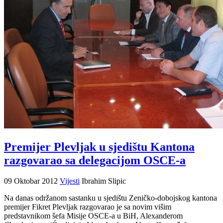
Premijer Plevljak u sjedištu Kantona
razgovarao sa delegacijom OSCE-a
09 Oktobar 2012
Vijesti
Ibrahim Slipic
Na danas održanom sastanku u sjedištu Zeničko-dobojskog kantona
premijer Fikret Plevljak razgovarao je sa novim višim
predstavnikom šefa Misije OSCE-a u BiH, Alexanderom