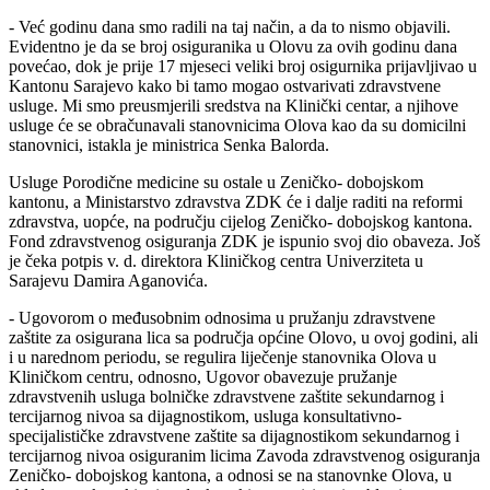
- Već godinu dana smo radili na taj način, a da to nismo objavili.
Evidentno je da se broj osiguranika u Olovu za ovih godinu dana
povećao, dok je prije 17 mjeseci veliki broj osigurnika prijavljivao u
Kantonu Sarajevo kako bi tamo mogao ostvarivati zdravstvene
usluge. Mi smo preusmjerili sredstva na Klinički centar, a njihove
usluge će se obračunavali stanovnicima Olova kao da su domicilni
stanovnici, istakla je ministrica Senka Balorda.
Usluge Porodične medicine su ostale u Zeničko- dobojskom
kantonu, a Ministarstvo zdravstva ZDK će i dalje raditi na reformi
zdravstva, uopće, na području cijelog Zeničko- dobojskog kantona.
Fond zdravstvenog osiguranja ZDK je ispunio svoj dio obaveza. Još
je čeka potpis v. d. direktora Kliničkog centra Univerziteta u
Sarajevu Damira Aganovića.
- Ugovorom o međusobnim odnosima u pružanju zdravstvene
zaštite za osigurana lica sa područja općine Olovo, u ovoj godini, ali
i u narednom periodu, se regulira liječenje stanovnika Olova u
Kliničkom centru, odnosno, Ugovor obavezuje pružanje
zdravstvenih usluga bolničke zdravstvene zaštite sekundarnog i
tercijarnog nivoa sa dijagnostikom, usluga konsultativno-
specijalističke zdravstvene zaštite sa dijagnostikom sekundarnog i
tercijarnog nivoa osiguranim licima Zavoda zdravstvenog osiguranja
Zeničko- dobojskog kantona, a odnosi se na stanovnke Olova, u