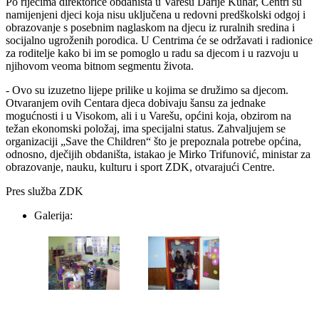
Po riječima direktorice obdaništa u Varešu Darije Kuhar, Centri su
namijenjeni djeci koja nisu uključena u redovni predškolski odgoj i
obrazovanje s posebnim naglaskom na djecu iz ruralnih sredina i
socijalno ugroženih porodica. U Centrima će se održavati i radionice
za roditelje kako bi im se pomoglo u radu sa djecom i u razvoju u
njihovom veoma bitnom segmentu života.
- Ovo su izuzetno lijepe prilike u kojima se družimo sa djecom.
Otvaranjem ovih Centara djeca dobivaju šansu za jednake
mogućnosti i u Visokom, ali i u Varešu, općini koja, obzirom na
težan ekonomski položaj, ima specijalni status. Zahvaljujem se
organizaciji „Save the Children“ što je prepoznala potrebe općina,
odnosno, dječijih obdaništa, istakao je Mirko Trifunović, ministar za
obrazovanje, nauku, kulturu i sport ZDK, otvarajući Centre.
Pres služba ZDK
Galerija: