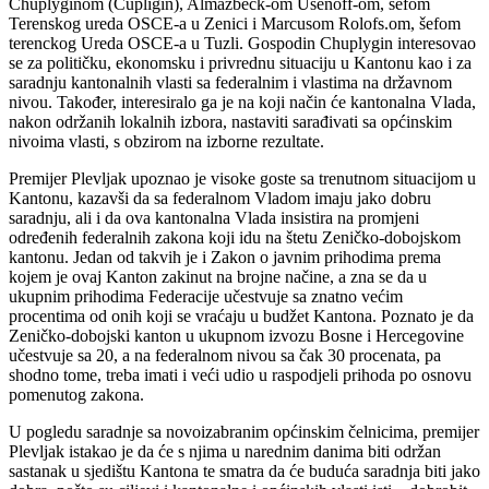
Chuplyginom (Ćupligin), Almazbeck-om Usenoff-om, šefom
Terenskog ureda OSCE-a u Zenici i Marcusom Rolofs.om, šefom
terenckog Ureda OSCE-a u Tuzli. Gospodin Chuplygin interesovao
se za političku, ekonomsku i privrednu situaciju u Kantonu kao i za
saradnju kantonalnih vlasti sa federalnim i vlastima na državnom
nivou. Također, interesiralo ga je na koji način će kantonalna Vlada,
nakon održanih lokalnih izbora, nastaviti sarađivati sa općinskim
nivoima vlasti, s obzirom na izborne rezultate.
Premijer Plevljak upoznao je visoke goste sa trenutnom situacijom u
Kantonu, kazavši da sa federalnom Vladom imaju jako dobru
saradnju, ali i da ova kantonalna Vlada insistira na promjeni
određenih federalnih zakona koji idu na štetu Zeničko-dobojskom
kantonu. Jedan od takvih je i Zakon o javnim prihodima prema
kojem je ovaj Kanton zakinut na brojne načine, a zna se da u
ukupnim prihodima Federacije učestvuje sa znatno većim
procentima od onih koji se vraćaju u budžet Kantona. Poznato je da
Zeničko-dobojski kanton u ukupnom izvozu Bosne i Hercegovine
učestvuje sa 20, a na federalnom nivou sa čak 30 procenata, pa
shodno tome, treba imati i veći udio u raspodjeli prihoda po osnovu
pomenutog zakona.
U pogledu saradnje sa novoizabranim općinskim čelnicima, premijer
Plevljak istakao je da će s njima u narednim danima biti održan
sastanak u sjedištu Kantona te smatra da će buduća saradnja biti jako