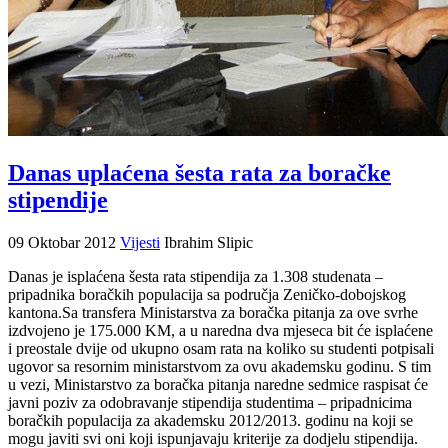
Danas uplaćena šesta rata za boračke
stipendije
09 Oktobar 2012
Vijesti
Ibrahim Slipic
Danas je isplaćena šesta rata stipendija za 1.308 studenata –
pripadnika boračkih populacija sa područja Zeničko-dobojskog
kantona.Sa transfera Ministarstva za boračka pitanja za ove svrhe
izdvojeno je 175.000 KM, a u naredna dva mjeseca bit će isplaćene
i preostale dvije od ukupno osam rata na koliko su studenti potpisali
ugovor sa resornim ministarstvom za ovu akademsku godinu. S tim
u vezi, Ministarstvo za boračka pitanja naredne sedmice raspisat će
javni poziv za odobravanje stipendija studentima – pripadnicima
boračkih populacija za akademsku 2012/2013. godinu na koji se
mogu javiti svi oni koji ispunjavaju kriterije za dodjelu stipendija.