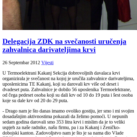
Delegacija ZDK na svečanosti uručenja
zahvalnica darivateljima krvi
26 Septembar 2012
Vijesti
U Termoelektrani Kakanj Sekcija dobrovoljnih davalaca krvi
organizirala je svečanost na kojoj je uručila zahvalnice darivateljima,
uposlenicima TE Kakanj, koji su darovali krv više od deset i
dvadeset puta. Zahvalnice je dobilo 56 uposlenika Termoelektrane,
od čega pedeset osoba koji su dali krv od 10 do 19 puta i šest osoba
koje su dale krv od 20 do 29 puta.
- Drago nam je što danas imamo ovoliko gostiju, jer smo i mi svojim
dosadašnjim aktivnostima pokazali da želimo pomoći. U nepunih
sedam godina darovali smo 353 litra krvi i mislim da je to veliki
uspjeh za naše radnike, našu firmu, pa i za Kakanj i Zeničko-
dobojski kanton. Zadovoljstvo nam je što je sa nama dio Vlade