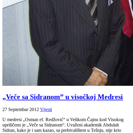
„Veče sa Sidranom” u visočkoj Medresi
27 Septembar 2012
Vijesti
U medresi „Osman ef. Redžović“ u Velikom Čajnu kod Visokog
upriličeno je „Veče sa Sidranom“. Uvaženi akademik Abdulah
Sidran, kako je i sam kazao, sa prebivalištem u Tešnju, nije krio