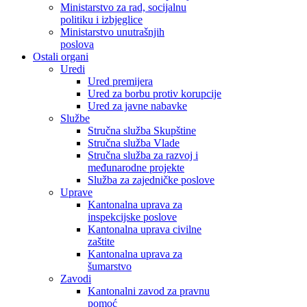
Ministarstvo za rad, socijalnu
politiku i izbjeglice
Ministarstvo unutrašnjih
poslova
Ostali organi
Uredi
Ured premijera
Ured za borbu protiv korupcije
Ured za javne nabavke
Službe
Stručna služba Skupštine
Stručna služba Vlade
Stručna služba za razvoj i
međunarodne projekte
Služba za zajedničke poslove
Uprave
Kantonalna uprava za
inspekcijske poslove
Kantonalna uprava civilne
zaštite
Kantonalna uprava za
šumarstvo
Zavodi
Kantonalni zavod za pravnu
pomoć