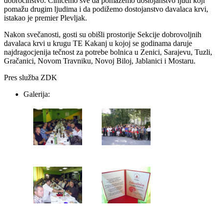
dobročinstvo. Činićemo sve da pomažemo dostojanstvo ljudi koji
pomažu drugim ljudima i da podižemo dostojanstvo davalaca krvi,
istakao je premier Plevljak.
Nakon svečanosti, gosti su obišli prostorije Sekcije dobrovoljnih
davalaca krvi u krugu TE Kakanj u kojoj se godinama daruje
najdragocjenija tečnost za potrebe bolnica u Zenici, Sarajevu, Tuzli,
Gračanici, Novom Travniku, Novoj Biloj, Jablanici i Mostaru.
Pres služba ZDK
Galerija: