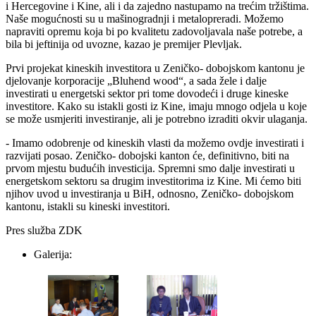
i Hercegovine i Kine, ali i da zajedno nastupamo na trećim tržištima.
Naše mogućnosti su u mašinogradnji i metalopreradi. Možemo
napraviti opremu koja bi po kvalitetu zadovoljavala naše potrebe, a
bila bi jeftinija od uvozne, kazao je premijer Plevljak.
Prvi projekat kineskih investitora u Zeničko- dobojskom kantonu je
djelovanje korporacije „Bluhend wood“, a sada žele i dalje
investirati u energetski sektor pri tome dovodeći i druge kineske
investitore. Kako su istakli gosti iz Kine, imaju mnogo odjela u koje
se može usmjeriti investiranje, ali je potrebno izraditi okvir ulaganja.
- Imamo odobrenje od kineskih vlasti da možemo ovdje investirati i
razvijati posao. Zeničko- dobojski kanton će, definitivno, biti na
prvom mjestu budućih investicija. Spremni smo dalje investirati u
energetskom sektoru sa drugim investitorima iz Kine. Mi ćemo biti
njihov uvod u investiranja u BiH, odnosno, Zeničko- dobojskom
kantonu, istakli su kineski investitori.
Pres služba ZDK
Galerija: