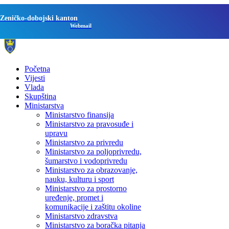
Zeničko-dobojski kanton
Webmail
Početna
Vijesti
Vlada
Skupština
Ministarstva
Ministarstvo finansija
Ministarstvo za pravosuđe i
upravu
Ministarstvo za privredu
Ministarstvo za poljoprivredu,
šumarstvo i vodoprivredu
Ministarstvo za obrazovanje,
nauku, kulturu i sport
Ministarstvo za prostorno
uređenje, promet i
komunikacije i zaštitu okoline
Ministarstvo zdravstva
Ministarstvo za boračka pitanja