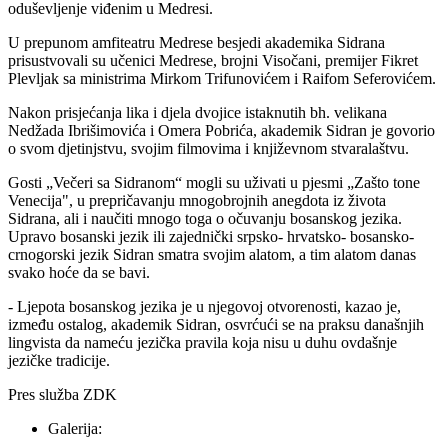
oduševljenje viđenim u Medresi.
U prepunom amfiteatru Medrese besjedi akademika Sidrana
prisustvovali su učenici Medrese, brojni Visočani, premijer Fikret
Plevljak sa ministrima Mirkom Trifunovićem i Raifom Seferovićem.
Nakon prisjećanja lika i djela dvojice istaknutih bh. velikana
Nedžada Ibrišimovića i Omera Pobrića, akademik Sidran je govorio
o svom djetinjstvu, svojim filmovima i književnom stvaralaštvu.
Gosti „Večeri sa Sidranom“ mogli su uživati u pjesmi „Zašto tone
Venecija", u prepričavanju mnogobrojnih anegdota iz života
Sidrana, ali i naučiti mnogo toga o očuvanju bosanskog jezika.
Upravo bosanski jezik ili zajednički srpsko- hrvatsko- bosansko-
crnogorski jezik Sidran smatra svojim alatom, a tim alatom danas
svako hoće da se bavi.
- Ljepota bosanskog jezika je u njegovoj otvorenosti, kazao je,
između ostalog, akademik Sidran, osvrćući se na praksu današnjih
lingvista da nameću jezička pravila koja nisu u duhu ovdašnje
jezičke tradicije.
Pres služba ZDK
Galerija: