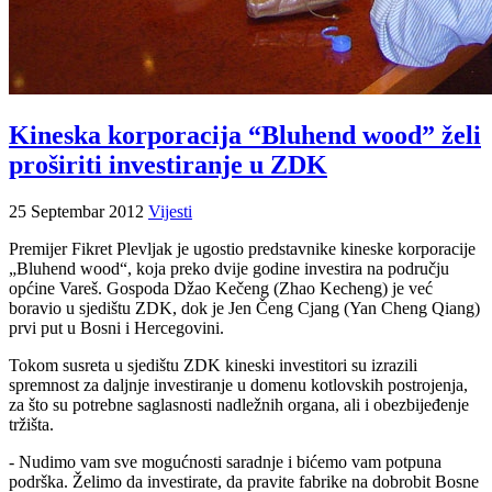
Kineska korporacija “Bluhend wood” želi
proširiti investiranje u ZDK
25 Septembar 2012
Vijesti
Premijer Fikret Plevljak je ugostio predstavnike kineske korporacije
„Bluhend wood“, koja preko dvije godine investira na području
općine Vareš. Gospoda Džao Kečeng (Zhao Kecheng) je već
boravio u sjedištu ZDK, dok je Jen Čeng Cjang (Yan Cheng Qiang)
prvi put u Bosni i Hercegovini.
Tokom susreta u sjedištu ZDK kineski investitori su izrazili
spremnost za daljnje investiranje u domenu kotlovskih postrojenja,
za što su potrebne saglasnosti nadležnih organa, ali i obezbijeđenje
tržišta.
- Nudimo vam sve mogućnosti saradnje i bićemo vam potpuna
podrška. Želimo da investirate, da pravite fabrike na dobrobit Bosne