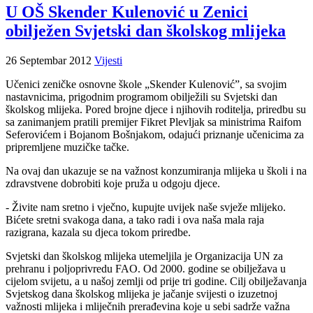
U OŠ Skender Kulenović u Zenici
obilježen Svjetski dan školskog mlijeka
26 Septembar 2012
Vijesti
Učenici zeničke osnovne škole „Skender Kulenović”, sa svojim
nastavnicima, prigodnim programom obilježili su Svjetski dan
školskog mlijeka. Pored brojne djece i njihovih roditelja, priredbu su
sa zanimanjem pratili premijer Fikret Plevljak sa ministrima Raifom
Seferovićem i Bojanom Bošnjakom, odajući priznanje učenicima za
pripremljene muzičke tačke.
Na ovaj dan ukazuje se na važnost konzumiranja mlijeka u školi i na
zdravstvene dobrobiti koje pruža u odgoju djece.
- Živite nam sretno i vječno, kupujte uvijek naše svježe mlijeko.
Bićete sretni svakoga dana, a tako radi i ova naša mala raja
razigrana, kazala su djeca tokom priredbe.
Svjetski dan školskog mlijeka utemeljila je Organizacija UN za
prehranu i poljoprivredu FAO. Od 2000. godine se obilježava u
cijelom svijetu, a u našoj zemlji od prije tri godine. Cilj obilježavanja
Svjetskog dana školskog mlijeka je jačanje svijesti o izuzetnoj
važnosti mlijeka i mliječnih prerađevina koje u sebi sadrže važna