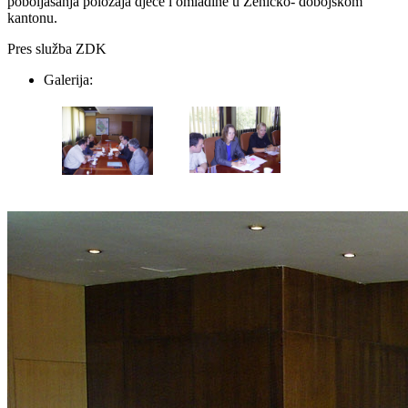
poboljašanja položaja djece i omladine u Zeničko- dobojskom
kantonu.
Pres služba ZDK
Galerija: