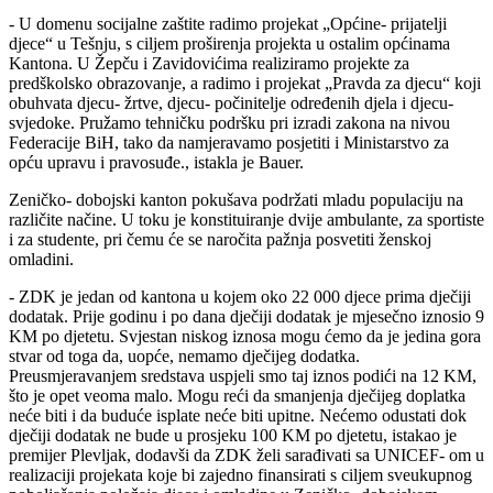
- U domenu socijalne zaštite radimo projekat „Općine- prijatelji
djece“ u Tešnju, s ciljem proširenja projekta u ostalim općinama
Kantona. U Žepču i Zavidovićima realiziramo projekte za
predškolsko obrazovanje, a radimo i projekat „Pravda za djecu“ koji
obuhvata djecu- žrtve, djecu- počinitelje određenih djela i djecu-
svjedoke. Pružamo tehničku podršku pri izradi zakona na nivou
Federacije BiH, tako da namjeravamo posjetiti i Ministarstvo za
opću upravu i pravosuđe., istakla je Bauer.
Zeničko- dobojski kanton pokušava podržati mladu populaciju na
različite načine. U toku je konstituiranje dvije ambulante, za sportiste
i za studente, pri čemu će se naročita pažnja posvetiti ženskoj
omladini.
- ZDK je jedan od kantona u kojem oko 22 000 djece prima dječiji
dodatak. Prije godinu i po dana dječiji dodatak je mjesečno iznosio 9
KM po djetetu. Svjestan niskog iznosa mogu ćemo da je jedina gora
stvar od toga da, uopće, nemamo dječijeg dodatka.
Preusmjeravanjem sredstava uspjeli smo taj iznos podići na 12 KM,
što je opet veoma malo. Mogu reći da smanjenja dječijeg doplatka
neće biti i da buduće isplate neće biti upitne. Nećemo odustati dok
dječiji dodatak ne bude u prosjeku 100 KM po djetetu, istakao je
premijer Plevljak, dodavši da ZDK želi sarađivati sa UNICEF- om u
realizaciji projekata koje bi zajedno finansirati s ciljem sveukupnog