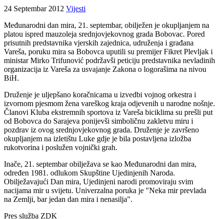
24 Septembar 2012
Vijesti
Međunarodni dan mira, 21. septembar, obilježen je okupljanjem na
platou ispred mauzoleja srednjovjekovnog grada Bobovac. Pored
prisutnih predstavnika vjerskih zajednica, udruženja i građana
Vareša, poruku mira sa Bobovca uputili su premijer Fikret Plevljak i
ministar Mirko Trifunović podržavši peticiju predstavnika nevladinih
organizacija iz Vareša za usvajanje Zakona o logorašima na nivou
BiH.
Druženje je uljepšano koračnicama u izvedbi vojnog orkestra i
izvornom pjesmom žena vareškog kraja odjevenih u narodne nošnje.
Članovi Kluba ekstremnih sportova iz Vareša biciklima su prešli put
od Bobovca do Sarajeva ponijevši simboličnu zakletvu miru i
pozdrav iz ovog srednjovjekovnog grada. Druženje je završeno
okupljanjem na izletištu Luke gdje je bila postavljena izložba
rukotvorina i poslužen vojnički grah.
Inače, 21. septembar obilježava se kao Međunarodni dan mira,
određen 1981. odlukom Skupštine Ujedinjenih Naroda.
Obilježavajući Dan mira, Ujedinjeni narodi promoviraju svim
nacijama mir u svijetu. Univerzalna poruka je "Neka mir prevlada
na Zemlji, bar jedan dan mira i nenasilja".
Pres služba ZDK