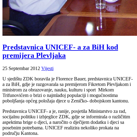
Predstavnica UNICEF- a za BiH kod
premijera Plevljaka
25 Septembar 2012
Vijesti
U sjedištu ZDK boravila je Florence Bauer, predstavnica UNICEF-
a za BiH, gdje je razgovarala sa premijerom Fikretom Plevljakom i
ministrom za obrazovanje, nauku, kulturu i sport Mirkom
Trifunovićem o brizi o najmlađoj populaciji i mogućnostima
poboljšanja općeg položaja djece u Zeničko- dobojskom kantonu.
Predstavnica UNICEF- a je, ranije, posjetila Ministarstvo za rad,
socijalnu politiku i izbjeglice ZDK, gdje se informirala o različitim
aspektima brige o djeci, a naročito o dječijem dodatku i djeci sa
posebnim potrebama. UNICEF realizira nekoliko prokata na
području Kantona.