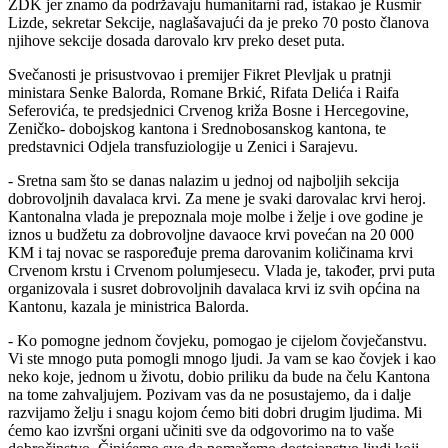
ZDK jer znamo da podržavaju humanitarni rad, istakao je Rusmir
Lizde, sekretar Sekcije, naglašavajući da je preko 70 posto članova
njihove sekcije dosada darovalo krv preko deset puta.
Svečanosti je prisustvovao i premijer Fikret Plevljak u pratnji
ministara Senke Balorda, Romane Brkić, Rifata Delića i Raifa
Seferovića, te predsjednici Crvenog križa Bosne i Hercegovine,
Zeničko- dobojskog kantona i Srednobosanskog kantona, te
predstavnici Odjela transfuziologije u Zenici i Sarajevu.
- Sretna sam što se danas nalazim u jednoj od najboljih sekcija
dobrovoljnih davalaca krvi. Za mene je svaki darovalac krvi heroj.
Kantonalna vlada je prepoznala moje molbe i želje i ove godine je
iznos u budžetu za dobrovoljne davaoce krvi povećan na 20 000
KM i taj novac se raspoređuje prema darovanim količinama krvi
Crvenom krstu i Crvenom polumjesecu. Vlada je, također, prvi puta
organizovala i susret dobrovoljnih davalaca krvi iz svih općina na
Kantonu, kazala je ministrica Balorda.
- Ko pomogne jednom čovjeku, pomogao je cijelom čovječanstvu.
Vi ste mnogo puta pomogli mnogo ljudi. Ja vam se kao čovjek i kao
neko koje, jednom u životu, dobio priliku da bude na čelu Kantona
na tome zahvaljujem. Pozivam vas da ne posustajemo, da i dalje
razvijamo želju i snagu kojom ćemo biti dobri drugim ljudima. Mi
ćemo kao izvršni organi učiniti sve da odgovorimo na to vaše