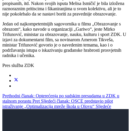
propisanih, itd. Nakon svojih isputa Melisa Ismičić je bila izložena
raznoraznim pritiscima i šikaniranjima u svom kolektivu, ali je to
nije pokolebalo da se nastavi boriti za pravednije obrazovanje.
Jedan od najkompetentnijih sagovornika u filmu „Obrazovanje s
obrazom“, kako navode u organizaciji „Gariwo“, jeste Mirko
Trifunović, ministar za obrazovanje, nauku, kulturu i sport ZDK. U
izjavi za dokumentarni film, sa novinarom Amerom Tikveša,
ministar Trifunović govorio je o navedenim temama, kao i o
podržavanju istupa o iskazivanju građanske hrabrosti prosvjetnih
radnika i učenika.
Pres služba ZDK
Prethodni članak: Opterećenja po sudskim presudama u ZDK u
stalnom porastu
Pret
Sljedeći članak: OSCE predstavio pilot
istraživanje „Optimalizacija mreže škola u Olovu“
Sljedeće