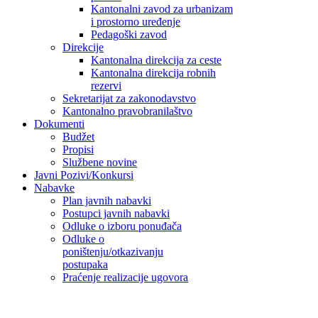
Kantonalni zavod za urbanizam
i prostorno uređenje
Pedagoški zavod
Direkcije
Kantonalna direkcija za ceste
Kantonalna direkcija robnih
rezervi
Sekretarijat za zakonodavstvo
Kantonalno pravobranilaštvo
Dokumenti
Budžet
Propisi
Službene novine
Javni Pozivi/Konkursi
Nabavke
Plan javnih nabavki
Postupci javnih nabavki
Odluke o izboru ponuđača
Odluke o
poništenju/otkazivanju
postupaka
Praćenje realizacije ugovora