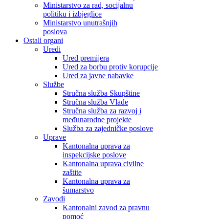
Ministarstvo za rad, socijalnu
politiku i izbjeglice
Ministarstvo unutrašnjih
poslova
Ostali organi
Uredi
Ured premijera
Ured za borbu protiv korupcije
Ured za javne nabavke
Službe
Stručna služba Skupštine
Stručna služba Vlade
Stručna služba za razvoj i
međunarodne projekte
Služba za zajedničke poslove
Uprave
Kantonalna uprava za
inspekcijske poslove
Kantonalna uprava civilne
zaštite
Kantonalna uprava za
šumarstvo
Zavodi
Kantonalni zavod za pravnu
pomoć