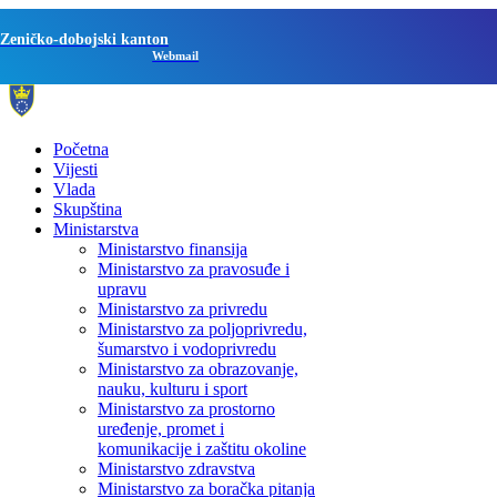
Zeničko-dobojski kanton
Webmail
Početna
Vijesti
Vlada
Skupština
Ministarstva
Ministarstvo finansija
Ministarstvo za pravosuđe i
upravu
Ministarstvo za privredu
Ministarstvo za poljoprivredu,
šumarstvo i vodoprivredu
Ministarstvo za obrazovanje,
nauku, kulturu i sport
Ministarstvo za prostorno
uređenje, promet i
komunikacije i zaštitu okoline
Ministarstvo zdravstva
Ministarstvo za boračka pitanja