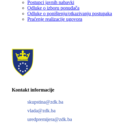
Postupci javnih nabavki
Odluke o izboru ponuđača
Odluke o poništenju/otkazivanju postupaka
Praćenje realizacije ugovora
Kontakt informacije
skupstina@zdk.ba
vlada@zdk.ba
uredpremijera@zdk.ba