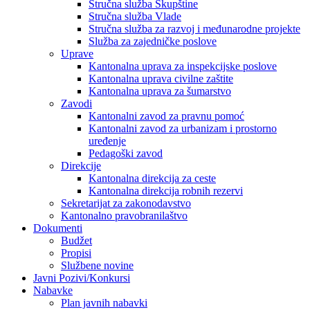
Stručna služba Skupštine
Stručna služba Vlade
Stručna služba za razvoj i međunarodne projekte
Služba za zajedničke poslove
Uprave
Kantonalna uprava za inspekcijske poslove
Kantonalna uprava civilne zaštite
Kantonalna uprava za šumarstvo
Zavodi
Kantonalni zavod za pravnu pomoć
Kantonalni zavod za urbanizam i prostorno
uređenje
Pedagoški zavod
Direkcije
Kantonalna direkcija za ceste
Kantonalna direkcija robnih rezervi
Sekretarijat za zakonodavstvo
Kantonalno pravobranilaštvo
Dokumenti
Budžet
Propisi
Službene novine
Javni Pozivi/Konkursi
Nabavke
Plan javnih nabavki