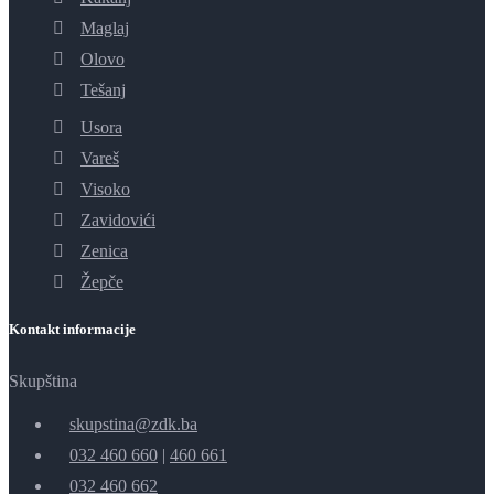
Maglaj
Olovo
Tešanj
Usora
Vareš
Visoko
Zavidovići
Zenica
Žepče
Kontakt informacije
Skupština
skupstina@zdk.ba
032 460 660
|
460 661
032 460 662