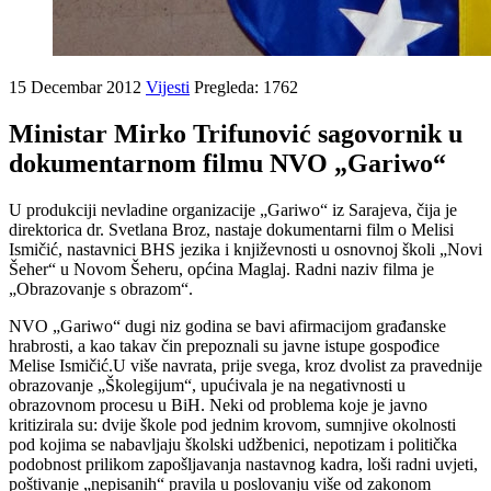
15 Decembar 2012
Vijesti
Pregleda: 1762
Ministar Mirko Trifunović sagovornik u
dokumentarnom filmu NVO „Gariwo“
U produkciji nevladine organizacije „Gariwo“ iz Sarajeva, čija je
direktorica dr. Svetlana Broz, nastaje dokumentarni film o Melisi
Ismičić, nastavnici BHS jezika i književnosti u osnovnoj školi „Novi
Šeher“ u Novom Šeheru, općina Maglaj. Radni naziv filma je
„Obrazovanje s obrazom“.
NVO „Gariwo“ dugi niz godina se bavi afirmacijom građanske
hrabrosti, a kao takav čin prepoznali su javne istupe gospođice
Melise Ismičić.U više navrata, prije svega, kroz dvolist za pravednije
obrazovanje „Školegijum“, upućivala je na negativnosti u
obrazovnom procesu u BiH. Neki od problema koje je javno
kritizirala su: dvije škole pod jednim krovom, sumnjive okolnosti
pod kojima se nabavljaju školski udžbenici, nepotizam i politička
podobnost prilikom zapošljavanja nastavnog kadra, loši radni uvjeti,
poštivanje „nepisanih“ pravila u poslovanju više od zakonom