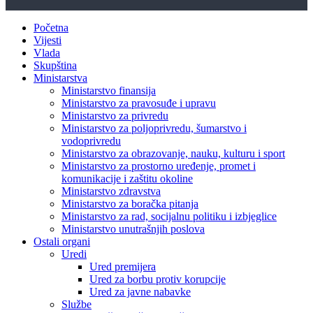
Početna
Vijesti
Vlada
Skupština
Ministarstva
Ministarstvo finansija
Ministarstvo za pravosuđe i upravu
Ministarstvo za privredu
Ministarstvo za poljoprivredu, šumarstvo i
vodoprivredu
Ministarstvo za obrazovanje, nauku, kulturu i sport
Ministarstvo za prostorno uređenje, promet i
komunikacije i zaštitu okoline
Ministarstvo zdravstva
Ministarstvo za boračka pitanja
Ministarstvo za rad, socijalnu politiku i izbjeglice
Ministarstvo unutrašnjih poslova
Ostali organi
Uredi
Ured premijera
Ured za borbu protiv korupcije
Ured za javne nabavke
Službe