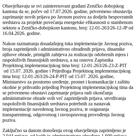
Obavještavaju se svi zainteresovani građani Zeničko dobojskog
kantona da se, počev od 17.07.2026. godine, privremeno obustavlja
zaprimanje novih prijava po Javnom pozivu za dodjelu bespovratnih
sredstava za projekte povećanja energetske efikasnosti u stambenom
sektoru u Zeničko-dobojskom kantonu, broj: 12-01-263/26-12-JP od
16.04.2026. godine.
Nakon razmatranja dosadašnjeg toka implementacije Javnog poziva,
broja zaprimljenih i administrativno obrađenih prijava, dinamike
njihove obrade, pristiglih zahtjeva za realizaciju odobrenih mjera i
raspoloživih finansijskih sredstava, a na osnovu Zapisnika
Projektnog implementacijskog tima broj: 12-01-263/26-23-Z-PIT
od 15.07. 2026. godine i Prijedloga Projektnog implementacijskog
tima broj: 12-01-263/26-24-P-PIT od 15.07. 2026. godine,
Ministarstvo za prostorno uređenje, promet i komunikacije i zaštitu
okoline je prihvatilo prijedlog Projektnog implementacijskog tima da
se privremeno obustavi zaprimanje prijava radi okončanja
administrativne obrade svih već zaprimljenih prijava, utvrđivanja
raspoloživih finansijskih sredstava potrebnih za nastavak
implementacije navedenog Javnog poziva, te osiguranja
transparentnog, odgovornog i ravnopravnog provođenja Javnog
poziva.
Zaključno sa danom donošenja ovog obavještenja zaprimljeno je
2.044 prijave, od kojih je administrativno obrađeno 1.600 prijava,