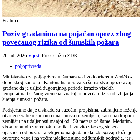
Featured
Poziv građanima na pojačan oprez zbog
povećanog rizika od šumskih požara
20 Juli 2026
Vijesti
Press služba ZDK
poljoprivreda
Ministarstvo za poljoprivredu, šumarstvo i vodoprivredu Zeničko-
dobojskog kantona i Kantonalna uprava za šumarstvo upozoravaju
građane da je usljed dugotrajnog perioda izrazito visokih
temperatura i sušnog vremena, značajno povećan rizik od izbijanja i
širenja šumskih požara.
Podsjećamo da je u skladu sa važećim propisima, zabranjeno loženje
otvorene vatre u šumama i na šumskom zemljištu, kao i na drugom
zemljištu na udaljenosti manjoj od 150 metara od šume. Međutim,
zbog trenutnih vremenskih prilika i izrazito visokog stepena
opasnosti od požara, apelujemo na građane da izbjegavaju loženje
otvorene vatre i na većim udaljenostima od šumskih područja, jer i