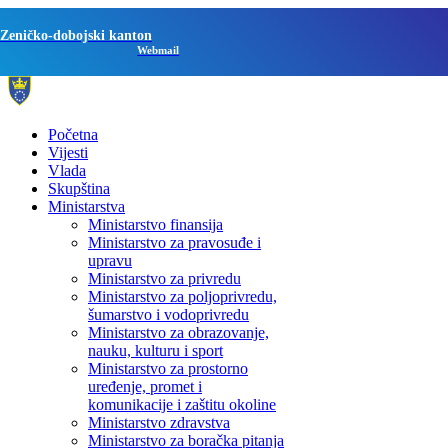
Zeničko-dobojski kanton
Webmail
Početna
Vijesti
Vlada
Skupština
Ministarstva
Ministarstvo finansija
Ministarstvo za pravosuđe i
upravu
Ministarstvo za privredu
Ministarstvo za poljoprivredu,
šumarstvo i vodoprivredu
Ministarstvo za obrazovanje,
nauku, kulturu i sport
Ministarstvo za prostorno
uređenje, promet i
komunikacije i zaštitu okoline
Ministarstvo zdravstva
Ministarstvo za boračka pitanja