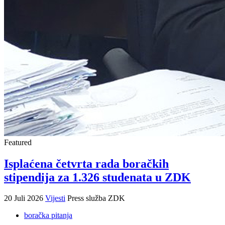
Featured
Isplaćena četvrta rada boračkih
stipendija za 1.326 studenata u ZDK
20 Juli 2026
Vijesti
Press služba ZDK
boračka pitanja