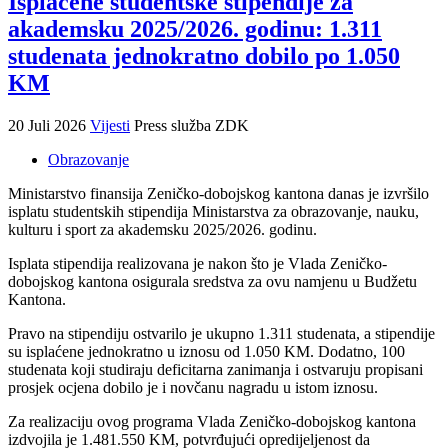
Isplaćene studentske stipendije za
akademsku 2025/2026. godinu: 1.311
studenata jednokratno dobilo po 1.050
KM
20 Juli 2026
Vijesti
Press služba ZDK
Obrazovanje
Ministarstvo finansija Zeničko-dobojskog kantona danas je izvršilo
isplatu studentskih stipendija Ministarstva za obrazovanje, nauku,
kulturu i sport za akademsku 2025/2026. godinu.
Isplata stipendija realizovana je nakon što je Vlada Zeničko-
dobojskog kantona osigurala sredstva za ovu namjenu u Budžetu
Kantona.
Pravo na stipendiju ostvarilo je ukupno 1.311 studenata, a stipendije
su isplaćene jednokratno u iznosu od 1.050 KM. Dodatno, 100
studenata koji studiraju deficitarna zanimanja i ostvaruju propisani
prosjek ocjena dobilo je i novčanu nagradu u istom iznosu.
Za realizaciju ovog programa Vlada Zeničko-dobojskog kantona
izdvojila je 1.481.550 KM, potvrđujući opredijeljenost da