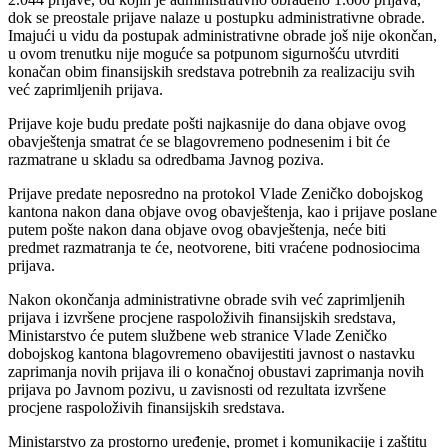
dok se preostale prijave nalaze u postupku administrativne obrade.
Imajući u vidu da postupak administrativne obrade još nije okončan,
u ovom trenutku nije moguće sa potpunom sigurnošću utvrditi
konačan obim finansijskih sredstava potrebnih za realizaciju svih
već zaprimljenih prijava.
Prijave koje budu predate pošti najkasnije do dana objave ovog
obavještenja smatrat će se blagovremeno podnesenim i bit će
razmatrane u skladu sa odredbama Javnog poziva.
Prijave predate neposredno na protokol Vlade Zeničko dobojskog
kantona nakon dana objave ovog obavještenja, kao i prijave poslane
putem pošte nakon dana objave ovog obavještenja, neće biti
predmet razmatranja te će, neotvorene, biti vraćene podnosiocima
prijava.
Nakon okončanja administrativne obrade svih već zaprimljenih
prijava i izvršene procjene raspoloživih finansijskih sredstava,
Ministarstvo će putem službene web stranice Vlade Zeničko
dobojskog kantona blagovremeno obavijestiti javnost o nastavku
zaprimanja novih prijava ili o konačnoj obustavi zaprimanja novih
prijava po Javnom pozivu, u zavisnosti od rezultata izvršene
procjene raspoloživih finansijskih sredstava.
Ministarstvo za prostorno uređenje, promet i komunikacije i zaštitu