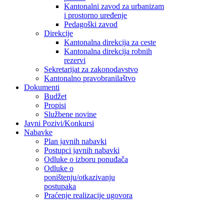
Kantonalni zavod za urbanizam
i prostorno uređenje
Pedagoški zavod
Direkcije
Kantonalna direkcija za ceste
Kantonalna direkcija robnih
rezervi
Sekretarijat za zakonodavstvo
Kantonalno pravobranilaštvo
Dokumenti
Budžet
Propisi
Službene novine
Javni Pozivi/Konkursi
Nabavke
Plan javnih nabavki
Postupci javnih nabavki
Odluke o izboru ponuđača
Odluke o
poništenju/otkazivanju
postupaka
Praćenje realizacije ugovora