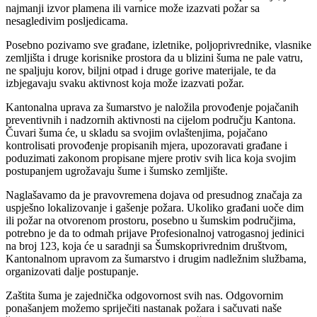
najmanji izvor plamena ili varnice može izazvati požar sa
nesagledivim posljedicama.
Posebno pozivamo sve građane, izletnike, poljoprivrednike, vlasnike
zemljišta i druge korisnike prostora da u blizini šuma ne pale vatru,
ne spaljuju korov, biljni otpad i druge gorive materijale, te da
izbjegavaju svaku aktivnost koja može izazvati požar.
Kantonalna uprava za šumarstvo je naložila provođenje pojačanih
preventivnih i nadzornih aktivnosti na cijelom području Kantona.
Čuvari šuma će, u skladu sa svojim ovlaštenjima, pojačano
kontrolisati provođenje propisanih mjera, upozoravati građane i
poduzimati zakonom propisane mjere protiv svih lica koja svojim
postupanjem ugrožavaju šume i šumsko zemljište.
Naglašavamo da je pravovremena dojava od presudnog značaja za
uspješno lokalizovanje i gašenje požara. Ukoliko građani uoče dim
ili požar na otvorenom prostoru, posebno u šumskim područjima,
potrebno je da to odmah prijave Profesionalnoj vatrogasnoj jedinici
na broj 123, koja će u saradnji sa Šumskoprivrednim društvom,
Kantonalnom upravom za šumarstvo i drugim nadležnim službama,
organizovati dalje postupanje.
Zaštita šuma je zajednička odgovornost svih nas. Odgovornim
ponašanjem možemo spriječiti nastanak požara i sačuvati naše