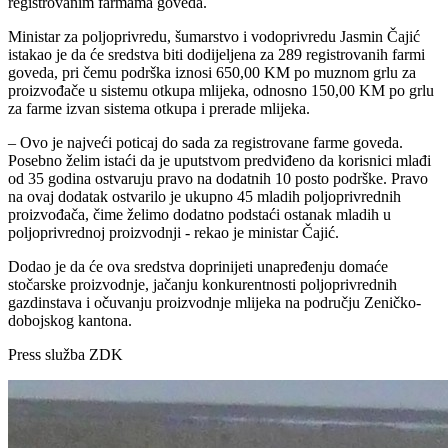
registrovanim farmama goveda.
Ministar za poljoprivredu, šumarstvo i vodoprivredu Jasmin Čajić
istakao je da će sredstva biti dodijeljena za 289 registrovanih farmi
goveda, pri čemu podrška iznosi 650,00 KM po muznom grlu za
proizvođače u sistemu otkupa mlijeka, odnosno 150,00 KM po grlu
za farme izvan sistema otkupa i prerade mlijeka.
– Ovo je najveći poticaj do sada za registrovane farme goveda.
Posebno želim istaći da je uputstvom predviđeno da korisnici mlađi
od 35 godina ostvaruju pravo na dodatnih 10 posto podrške. Pravo
na ovaj dodatak ostvarilo je ukupno 45 mladih poljoprivrednih
proizvođača, čime želimo dodatno podstaći ostanak mladih u
poljoprivrednoj proizvodnji - rekao je ministar Čajić.
Dodao je da će ova sredstva doprinijeti unapređenju domaće
stočarske proizvodnje, jačanju konkurentnosti poljoprivrednih
gazdinstava i očuvanju proizvodnje mlijeka na području Zeničko-
dobojskog kantona.
Press služba ZDK