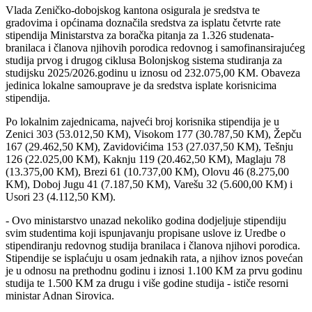
Vlada Zeničko-dobojskog kantona osigurala je sredstva te
gradovima i općinama doznačila sredstva za isplatu četvrte rate
stipendija Ministarstva za boračka pitanja za 1.326 studenata-
branilaca i članova njihovih porodica redovnog i samofinansirajućeg
studija prvog i drugog ciklusa Bolonjskog sistema studiranja za
studijsku 2025/2026.godinu u iznosu od 232.075,00 KM. Obaveza
jedinica lokalne samouprave je da sredstva isplate korisnicima
stipendija.
Po lokalnim zajednicama, najveći broj korisnika stipendija je u
Zenici 303 (53.012,50 KM), Visokom 177 (30.787,50 KM), Žepču
167 (29.462,50 KM), Zavidovićima 153 (27.037,50 KM), Tešnju
126 (22.025,00 KM), Kaknju 119 (20.462,50 KM), Maglaju 78
(13.375,00 KM), Brezi 61 (10.737,00 KM), Olovu 46 (8.275,00
KM), Doboj Jugu 41 (7.187,50 KM), Varešu 32 (5.600,00 KM) i
Usori 23 (4.112,50 KM).
- Ovo ministarstvo unazad nekoliko godina dodjeljuje stipendiju
svim studentima koji ispunjavanju propisane uslove iz Uredbe o
stipendiranju redovnog studija branilaca i članova njihovi porodica.
Stipendije se isplaćuju u osam jednakih rata, a njihov iznos povećan
je u odnosu na prethodnu godinu i iznosi 1.100 KM za prvu godinu
studija te 1.500 KM za drugu i više godine studija - ističe resorni
ministar Adnan Sirovica.