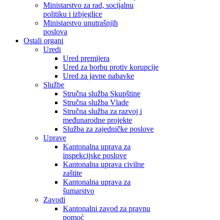
Ministarstvo za rad, socijalnu
politiku i izbjeglice
Ministarstvo unutrašnjih
poslova
Ostali organi
Uredi
Ured premijera
Ured za borbu protiv korupcije
Ured za javne nabavke
Službe
Stručna služba Skupštine
Stručna služba Vlade
Stručna služba za razvoj i
međunarodne projekte
Služba za zajedničke poslove
Uprave
Kantonalna uprava za
inspekcijske poslove
Kantonalna uprava civilne
zaštite
Kantonalna uprava za
šumarstvo
Zavodi
Kantonalni zavod za pravnu
pomoć