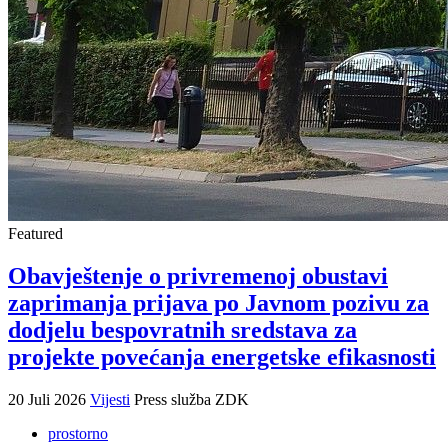
Featured
Obavještenje o privremenoj obustavi
zaprimanja prijava po Javnom pozivu za
dodjelu bespovratnih sredstava za
projekte povećanja energetske efikasnosti
20 Juli 2026
Vijesti
Press služba ZDK
prostorno