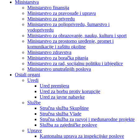
Ministarstva
Ministarstvo finansija
Ministarstvo za pravosuđe i upravu
Ministarstvo za privredu
Ministarstvo za poljoprivredu, šumarstvo i
vodoprivredu
Ministarstvo za obrazovanje, nauku, kulturu i sport
Ministarstvo za prostorno uređenje, promet i
komunikacije i zaštitu okoline
Ministarstvo zdravstva
Ministarstvo za boračka pitanja
Ministarstvo za rad, socijalnu politiku i izbjeglice
Ministarstvo unutrašnjih poslova
Ostali organi
Uredi
Ured premijera
Ured za borbu protiv korupcije
Ured za javne nabavke
Službe
Stručna služba Skupštine
Stručna služba Vlade
Stručna služba za razvoj i međunarodne projekte
Služba za zajedničke poslove
Uprave
Kantonalna uprava za inspekcijske poslove