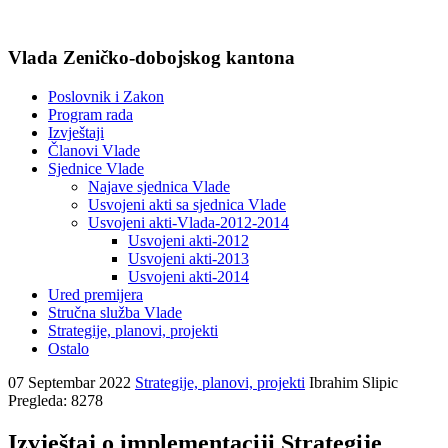
Vlada Zeničko-dobojskog kantona
Poslovnik i Zakon
Program rada
Izvještaji
Članovi Vlade
Sjednice Vlade
Najave sjednica Vlade
Usvojeni akti sa sjednica Vlade
Usvojeni akti-Vlada-2012-2014
Usvojeni akti-2012
Usvojeni akti-2013
Usvojeni akti-2014
Ured premijera
Stručna služba Vlade
Strategije, planovi, projekti
Ostalo
07 Septembar 2022
Strategije, planovi, projekti
Ibrahim Slipic
Pregleda: 8278
Izvještaj o implementaciji Strategije