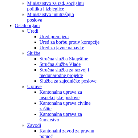
Ministarstvo za rad, socijalnu
politiku i izbjeglice
Ministarstvo unutrašnjih
poslova
Ostali organi
Uredi
Ured premijera
Ured za borbu protiv korupcije
Ured za javne nabavke
Službe
Stručna služba Skupštine
Stručna služba Vlade
Stručna služba za razvoj i
međunarodne projekte
Služba za zajedničke poslove
Uprave
Kantonalna uprava za
inspekcijske poslove
Kantonalna uprava civilne
zaštite
Kantonalna uprava za
šumarstvo
Zavodi
Kantonalni zavod za pravnu
pomoć