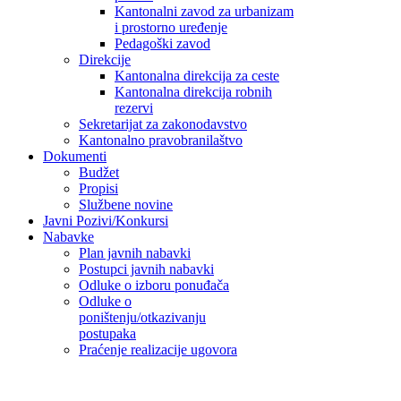
Kantonalni zavod za urbanizam
i prostorno uređenje
Pedagoški zavod
Direkcije
Kantonalna direkcija za ceste
Kantonalna direkcija robnih
rezervi
Sekretarijat za zakonodavstvo
Kantonalno pravobranilaštvo
Dokumenti
Budžet
Propisi
Službene novine
Javni Pozivi/Konkursi
Nabavke
Plan javnih nabavki
Postupci javnih nabavki
Odluke o izboru ponuđača
Odluke o
poništenju/otkazivanju
postupaka
Praćenje realizacije ugovora