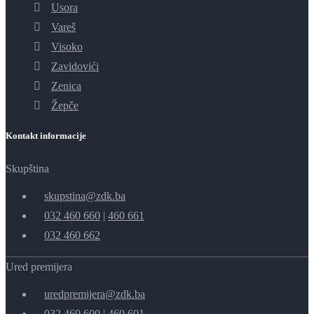
Usora
Vareš
Visoko
Zavidovići
Zenica
Žepče
Kontakt informacije
Skupština
skupstina@zdk.ba
032 460 660
|
460 661
032 460 662
Ured premijera
uredpremijera@zdk.ba
032 460 600
|
460 601