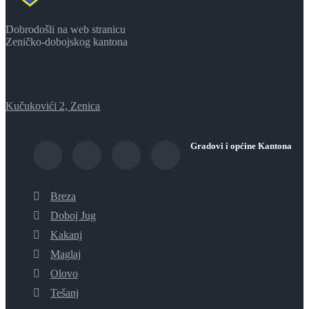
Dobrodošli na web stranicu
Zeničko-dobojskog kantona
Kučukovići 2, Zenica
Gradovi i općine Kantona
Breza
Doboj Jug
Kakanj
Maglaj
Olovo
Tešanj