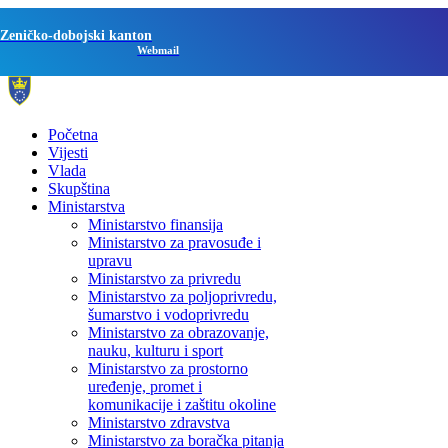
Zeničko-dobojski kanton
Webmail
Početna
Vijesti
Vlada
Skupština
Ministarstva
Ministarstvo finansija
Ministarstvo za pravosuđe i
upravu
Ministarstvo za privredu
Ministarstvo za poljoprivredu,
šumarstvo i vodoprivredu
Ministarstvo za obrazovanje,
nauku, kulturu i sport
Ministarstvo za prostorno
uređenje, promet i
komunikacije i zaštitu okoline
Ministarstvo zdravstva
Ministarstvo za boračka pitanja