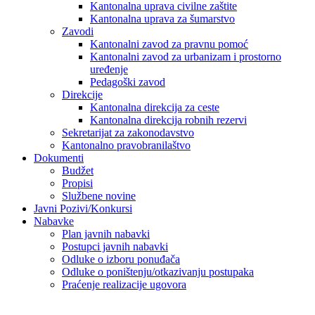
Kantonalna uprava civilne zaštite
Kantonalna uprava za šumarstvo
Zavodi
Kantonalni zavod za pravnu pomoć
Kantonalni zavod za urbanizam i prostorno
uređenje
Pedagoški zavod
Direkcije
Kantonalna direkcija za ceste
Kantonalna direkcija robnih rezervi
Sekretarijat za zakonodavstvo
Kantonalno pravobranilaštvo
Dokumenti
Budžet
Propisi
Službene novine
Javni Pozivi/Konkursi
Nabavke
Plan javnih nabavki
Postupci javnih nabavki
Odluke o izboru ponuđača
Odluke o poništenju/otkazivanju postupaka
Praćenje realizacije ugovora