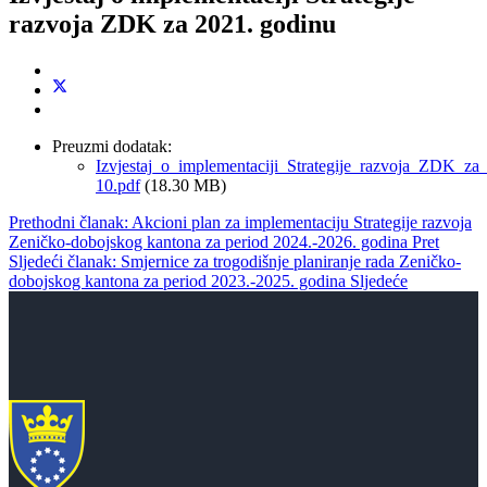
razvoja ZDK za 2021. godinu
Preuzmi dodatak:
Izvjestaj_o_implementaciji_Strategije_razvoja_ZDK_za
10.pdf
(18.30 MB)
Prethodni članak: Akcioni plan za implementaciju Strategije razvoja
Zeničko-dobojskog kantona za period 2024.-2026. godina
Pret
Sljedeći članak: Smjernice za trogodišnje planiranje rada Zeničko-
dobojskog kantona za period 2023.-2025. godina
Sljedeće