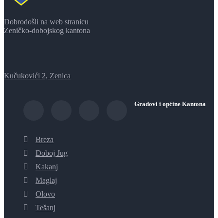
Dobrodošli na web stranicu
Zeničko-dobojskog kantona
Kučukovići 2, Zenica
Gradovi i općine Kantona
Breza
Doboj Jug
Kakanj
Maglaj
Olovo
Tešanj