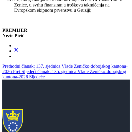
Zenice, u svrhu finansiranja troškova takmičenja na
Evropskom ekipnom prvenstvu u Gruziji;
PREMIJER
Nezir Pivić
Prethodni članak: 137. sjednica Vlade Zeničko-dobojskog kantona-
2026
Pret
Sljedeći članak: 135. sjednica Vlade Zeničko-dobojskog
kantona-2026
Sljedeće