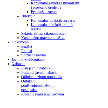
Kantonalni zavod za urbanizam
i prostorno uređenje
Pedagoški zavod
Direkcije
Kantonalna direkcija za ceste
Kantonalna direkcija robnih
rezervi
Sekretarijat za zakonodavstvo
Kantonalno pravobranilaštvo
Dokumenti
Budžet
Propisi
Službene novine
Javni Pozivi/Konkursi
Nabavke
Plan javnih nabavki
Postupci javnih nabavki
Odluke o izboru ponuđača
Odluke o
poništenju/otkazivanju
postupaka
Praćenje realizacije ugovora