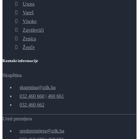
Usora
Vareš
Visoko
Zavidovići
Zenica
Žepče
Kontakt informacije
Skupština
skupstina@zdk.ba
032 460 660
|
460 661
032 460 662
Ured premijera
uredpremijera@zdk.ba