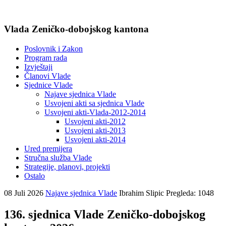
Vlada Zeničko-dobojskog kantona
Poslovnik i Zakon
Program rada
Izvještaji
Članovi Vlade
Sjednice Vlade
Najave sjednica Vlade
Usvojeni akti sa sjednica Vlade
Usvojeni akti-Vlada-2012-2014
Usvojeni akti-2012
Usvojeni akti-2013
Usvojeni akti-2014
Ured premijera
Stručna služba Vlade
Strategije, planovi, projekti
Ostalo
08 Juli 2026
Najave sjednica Vlade
Ibrahim Slipic
Pregleda: 1048
136. sjednica Vlade Zeničko-dobojskog