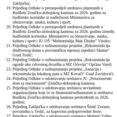
Zaključka;
Prijedlog Odluke o preraspodjeli sredstava planiranih u
Budžetu Zeničko-dobojskog kantona za 2026. godinu za
budžetske korisnike iz nadležnosti Ministarstva za
obrazovanje, nauku, kulturu i sport;
Prijedlog Odluke o preraspodjeli sredstava planiranih u
Budžetu Zeničko-dobojskog kantona za 2026. godinu između
budžetskih korisnika: Ministarstvo za obrazovanje, nauku,
kulturu i sport i JU OŠ “Mehmedalija Mak Dizdar” Visoko;
Prijedlog Odluke o sufinansiranju projekta „Rekonstrukcija
društvenog doma u povratničkoj mjesnoj zajednici Slatina“
Grad Teslić;
Prijedlog Odluke o sufinansiranju projekta „Rekonstrukcija
ograde oko crkvenog dvorišta u MZ Oćevija“ Općina Vareš;
Prijedlog Odluke o sufinansiranju projekta „Sanacija i
rekonstrukcija lokalnog puta u MZ Kovači“ Grad Zavidovići;
Prijedlog Odluke o odobravanju sredstava JU „Penzionerski
dom sa stacionarom“ Zeničko-dobojskog kantona;
Prijedlog Odluke o odobravanju sredstava nevladinim
organizacijama koje će se finansirati/sufinansirati iz sredstava
Budžeta Zeničko-dobojskog kantona predviđenih za 2026.
godinu;
Prijedlog Zaključka o odobravanju sredstava Šimić Zoranu,
povratniku u Teslić, za kupovinu poljoprivredne freze;
Prijedlog Zaključka o odobravanju sredstava Mahmić Edibu,