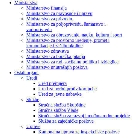
Ministarstva
Ministarstvo finansija
Ministarstvo za pravosuđe i upravu
Ministarstvo za privredu
Ministarstvo za poljoprivredu, šumarstvo i
vodoprivredu
Ministarstvo za obrazovanje, nauku, kulturu i sport
Ministarstvo za prostorno uređenje, promet i
komunikacije i zaštitu okoline
Ministarstvo zdravstva
Ministarstvo za boračka pitanja
Ministarstvo za rad, socijalnu politiku i izbjeglice
Ministarstvo unutrašnjih poslova
Ostali organi
Uredi
Ured premijera
Ured za borbu protiv korupcije
Ured za javne nabavke
Službe
Stručna služba Skupštine
Stručna služba Vlade
Stručna služba za razvoj i međunarodne projekte
Služba za zajedničke poslove
Uprave
Kantonalna uprava za inspekcijske poslove