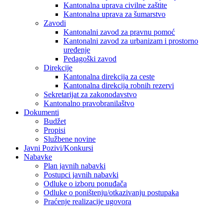
Kantonalna uprava civilne zaštite
Kantonalna uprava za šumarstvo
Zavodi
Kantonalni zavod za pravnu pomoć
Kantonalni zavod za urbanizam i prostorno
uređenje
Pedagoški zavod
Direkcije
Kantonalna direkcija za ceste
Kantonalna direkcija robnih rezervi
Sekretarijat za zakonodavstvo
Kantonalno pravobranilaštvo
Dokumenti
Budžet
Propisi
Službene novine
Javni Pozivi/Konkursi
Nabavke
Plan javnih nabavki
Postupci javnih nabavki
Odluke o izboru ponuđača
Odluke o poništenju/otkazivanju postupaka
Praćenje realizacije ugovora