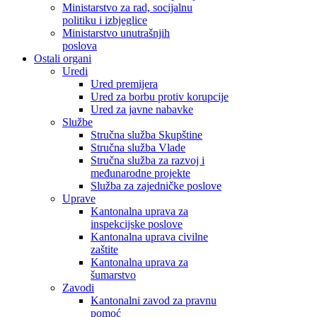
Ministarstvo za rad, socijalnu
politiku i izbjeglice
Ministarstvo unutrašnjih
poslova
Ostali organi
Uredi
Ured premijera
Ured za borbu protiv korupcije
Ured za javne nabavke
Službe
Stručna služba Skupštine
Stručna služba Vlade
Stručna služba za razvoj i
međunarodne projekte
Služba za zajedničke poslove
Uprave
Kantonalna uprava za
inspekcijske poslove
Kantonalna uprava civilne
zaštite
Kantonalna uprava za
šumarstvo
Zavodi
Kantonalni zavod za pravnu
pomoć