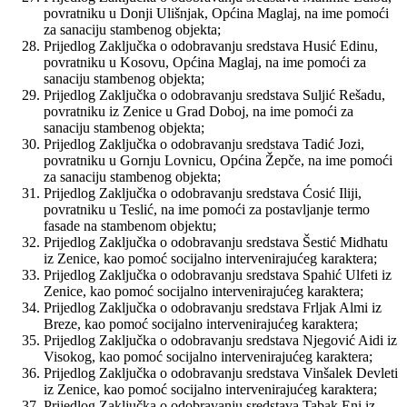
povratniku u Donji Ulišnjak, Općina Maglaj, na ime pomoći
za sanaciju stambenog objekta;
Prijedlog Zaključka o odobravanju sredstava Husić Edinu,
povratniku u Kosovu, Općina Maglaj, na ime pomoći za
sanaciju stambenog objekta;
Prijedlog Zaključka o odobravanju sredstava Suljić Rešadu,
povratniku iz Zenice u Grad Doboj, na ime pomoći za
sanaciju stambenog objekta;
Prijedlog Zaključka o odobravanju sredstava Tadić Jozi,
povratniku u Gornju Lovnicu, Općina Žepče, na ime pomoći
za sanaciju stambenog objekta;
Prijedlog Zaključka o odobravanju sredstava Ćosić Iliji,
povratniku u Teslić, na ime pomoći za postavljanje termo
fasade na stambenom objektu;
Prijedlog Zaključka o odobravanju sredstava Šestić Midhatu
iz Zenice, kao pomoć socijalno intervenirajućeg karaktera;
Prijedlog Zaključka o odobravanju sredstava Spahić Ulfeti iz
Zenice, kao pomoć socijalno intervenirajućeg karaktera;
Prijedlog Zaključka o odobravanju sredstava Frljak Almi iz
Breze, kao pomoć socijalno intervenirajućeg karaktera;
Prijedlog Zaključka o odobravanju sredstava Njegović Aidi iz
Visokog, kao pomoć socijalno intervenirajućeg karaktera;
Prijedlog Zaključka o odobravanju sredstava Vinšalek Devleti
iz Zenice, kao pomoć socijalno intervenirajućeg karaktera;
Prijedlog Zaključka o odobravanju sredstava Tabak Eni iz