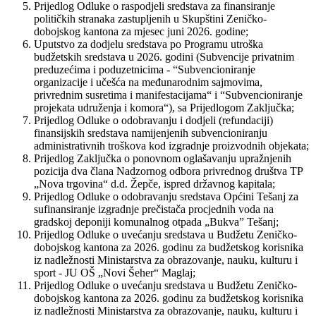
Prijedlog Odluke o raspodjeli sredstava za finansiranje
političkih stranaka zastupljenih u Skupštini Zeničko-
dobojskog kantona za mjesec juni 2026. godine;
Uputstvo za dodjelu sredstava po Programu utroška
budžetskih sredstava u 2026. godini (Subvencije privatnim
preduzećima i poduzetnicima - “Subvencioniranje
organizacije i učešća na međunarodnim sajmovima,
privrednim susretima i manifestacijama“ i “Subvencioniranje
projekata udruženja i komora“), sa Prijedlogom Zaključka;
Prijedlog Odluke o odobravanju i dodjeli (refundaciji)
finansijskih sredstava namijenjenih subvencioniranju
administrativnih troškova kod izgradnje proizvodnih objekata;
Prijedlog Zaključka o ponovnom oglašavanju upražnjenih
pozicija dva člana Nadzornog odbora privrednog društva TP
„Nova trgovina“ d.d. Žepče, ispred državnog kapitala;
Prijedlog Odluke o odobravanju sredstava Općini Tešanj za
sufinansiranje izgradnje prečistača procjednih voda na
gradskoj deponiji komunalnog otpada „Bukva” Tešanj;
Prijedlog Odluke o uvećanju sredstava u Budžetu Zeničko-
dobojskog kantona za 2026. godinu za budžetskog korisnika
iz nadležnosti Ministarstva za obrazovanje, nauku, kulturu i
sport - JU OŠ „Novi Šeher“ Maglaj;
Prijedlog Odluke o uvećanju sredstava u Budžetu Zeničko-
dobojskog kantona za 2026. godinu za budžetskog korisnika
iz nadležnosti Ministarstva za obrazovanje, nauku, kulturu i