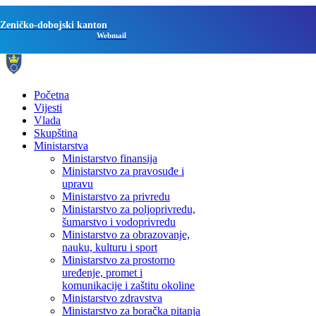
Zeničko-dobojski kanton
Webmail
Početna
Vijesti
Vlada
Skupština
Ministarstva
Ministarstvo finansija
Ministarstvo za pravosuđe i
upravu
Ministarstvo za privredu
Ministarstvo za poljoprivredu,
šumarstvo i vodoprivredu
Ministarstvo za obrazovanje,
nauku, kulturu i sport
Ministarstvo za prostorno
uređenje, promet i
komunikacije i zaštitu okoline
Ministarstvo zdravstva
Ministarstvo za boračka pitanja