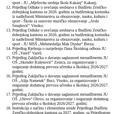
sport - JU „Mješovita srednja škola Kakanj“ Kakanj;
Prijedlog Odluke o uvećanju sredstava u Budžetu Zeničko-
dobojskog kantona za 2026. godinu za budžetskog korisnika
iz nadležnosti Ministarstva za obrazovanje, nauku, kulturu i
sport - Škola za osnovno muzičko obrazovanje „Avdo
Smajlović“ Visoko;
Prijedlog Odluke o uvećanju sredstava u Budžetu Zeničko-
dobojskog kantona za 2026. godinu za budžetskog korisnika
iz nadležnosti Ministarstva za obrazovanje, nauku, kulturu i
sport - JU MSŠ „Mehmedalija Mak Dizdar“ Breza;
Prijedlog Rješenja o razrješenju člana Školskog odbora JU
OŠ „Vareš” Vareš;
Prijedlog Zaključka o davanju saglasnosti menadžmentu JU
OŠ „Skender Kulenović“ Zenica, za organizovanje i
osiguranje dodatnog prevoza učenika u školskoj 2026/2027.
godini;
Prijedlog Zaključka o davanju saglasnosti menadžmentu JU
OŠ „Alija Nametak“ Buci, Visoko, za organizovanje i
osiguranje dodatnog prevoza učenika u školskoj 2026/2027.
godini;
Prijedlog Zaključka o davanju saglasnosti menadžmentu JU
OŠ „Olovo“ Olovo, za organizovanje i osiguranje dodatnog
prevoza učenika u školskoj 2026/2027. godini;
Instrukcija o načinu i elementima izrade Prijedloga Budžeta
Zeničko-dobojskog kantona za 2027. godinu, sa Prijedlogom