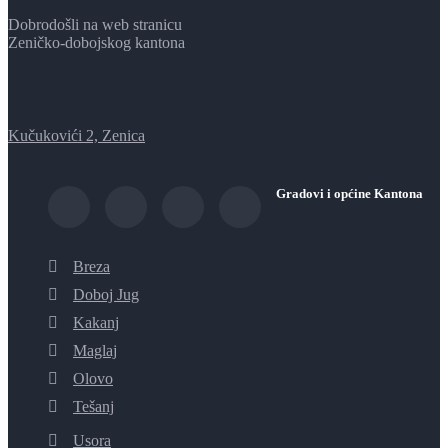
Dobrodošli na web stranicu
Zeničko-dobojskog kantona
Kučukovići 2, Zenica
Gradovi i općine Kantona
Breza
Doboj Jug
Kakanj
Maglaj
Olovo
Tešanj
Usora