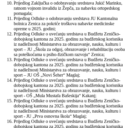
Prijedlog Zaključka o odobravanju sredstava Jukić Marinku,
ratnom vojnom invalidu iz Žepča, za nabavku ortopedskog
pomagala;
Prijedlog Odluke o odobravanju sredstava JU Kantonalna
bolnica Zenica za pokriće troškova nabavke medicinske
opreme u 2025. godini;
Prijedlog Odluke o uvećanju sredstava u Budžetu Zeničko-
dobojskog kantona za 2025. godinu za budžetskog korisnika
iz nadležnosti Ministarstva za obrazovanje, nauku, kulturu i
sport – JU „Škola za odgoj, obrazovanje i rehabilitaciju osoba
sa poteškoćama u psiho-fizičkom razvoju“ Zenica;
Prijedlog Odluke o uvećanju sredstava u Budžetu Zeničko-
dobojskog kantona za 2025. godinu za budžetskog korisnika
iz nadležnosti Ministarstva za obrazovanje, nauku, kulturu i
sport – JU OŠ „Novi Šeher“ Maglaj;
Prijedlog Odluke o uvećanju sredstava u Budžetu Zeničko-
dobojskog kantona za 2025. godinu za budžetskog korisnika
iz nadležnosti Ministarstva za obrazovanje, nauku, kulturu i
sport - OŠ „Mula Mustafa Bašeskija“ Kakanj;
Prijedlog Odluke o uvećanju sredstava u Budžetu Zeničko-
dobojskog kantona za 2025. godinu za budžetskog korisnika
iz nadležnosti Ministarstva za obrazovanje, nauku, kulturu i
sport - JU „Prva osnovna škola“ Maglaj;
Prijedlog Odluke o uvećanju sredstava u Budžetu Zeničko-
dobojskog kantona za 2025. godinu za budžetskog korisnika