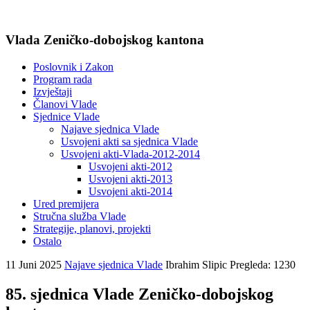
Vlada Zeničko-dobojskog kantona
Poslovnik i Zakon
Program rada
Izvještaji
Članovi Vlade
Sjednice Vlade
Najave sjednica Vlade
Usvojeni akti sa sjednica Vlade
Usvojeni akti-Vlada-2012-2014
Usvojeni akti-2012
Usvojeni akti-2013
Usvojeni akti-2014
Ured premijera
Stručna služba Vlade
Strategije, planovi, projekti
Ostalo
11 Juni 2025
Najave sjednica Vlade
Ibrahim Slipic
Pregleda: 1230
85. sjednica Vlade Zeničko-dobojskog