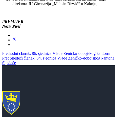
direktora JU Gimnazija „Muhsin Rizvić“ u Kaknju;
PREMIJER
Nezir Pivić
Prethodni članak: 86. sjednica Vlade Zeničko-dobojskog kantona
Pret
Sljedeći članak: 84. sjednica Vlade Zeničko-dobojskog kantona
Sljedeće