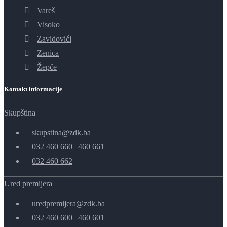
Vareš
Visoko
Zavidovići
Zenica
Žepče
Kontakt informacije
Skupština
skupstina@zdk.ba
032 460 660
|
460 661
032 460 662
Ured premijera
uredpremijera@zdk.ba
032 460 600
|
460 601