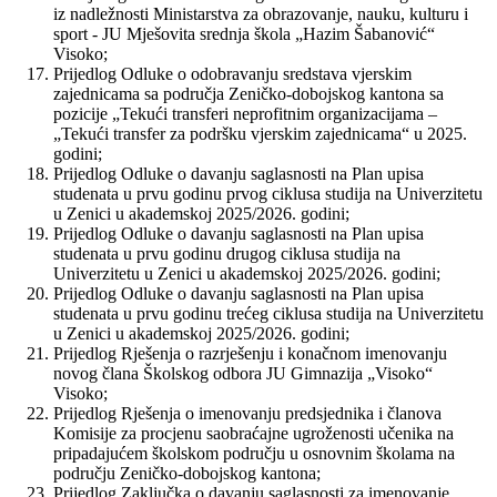
iz nadležnosti Ministarstva za obrazovanje, nauku, kulturu i
sport - JU Mješovita srednja škola „Hazim Šabanović“
Visoko;
Prijedlog Odluke o odobravanju sredstava vjerskim
zajednicama sa područja Zeničko-dobojskog kantona sa
pozicije „Tekući transferi neprofitnim organizacijama –
„Tekući transfer za podršku vjerskim zajednicama“ u 2025.
godini;
Prijedlog Odluke o davanju saglasnosti na Plan upisa
studenata u prvu godinu prvog ciklusa studija na Univerzitetu
u Zenici u akademskoj 2025/2026. godini;
Prijedlog Odluke o davanju saglasnosti na Plan upisa
studenata u prvu godinu drugog ciklusa studija na
Univerzitetu u Zenici u akademskoj 2025/2026. godini;
Prijedlog Odluke o davanju saglasnosti na Plan upisa
studenata u prvu godinu trećeg ciklusa studija na Univerzitetu
u Zenici u akademskoj 2025/2026. godini;
Prijedlog Rješenja o razrješenju i konačnom imenovanju
novog člana Školskog odbora JU Gimnazija „Visoko“
Visoko;
Prijedlog Rješenja o imenovanju predsjednika i članova
Komisije za procjenu saobraćajne ugroženosti učenika na
pripadajućem školskom području u osnovnim školama na
području Zeničko-dobojskog kantona;
Prijedlog Zaključka o davanju saglasnosti za imenovanje