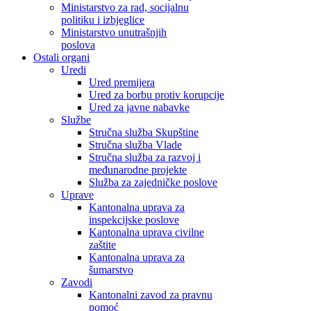
Ministarstvo za rad, socijalnu
politiku i izbjeglice
Ministarstvo unutrašnjih
poslova
Ostali organi
Uredi
Ured premijera
Ured za borbu protiv korupcije
Ured za javne nabavke
Službe
Stručna služba Skupštine
Stručna služba Vlade
Stručna služba za razvoj i
međunarodne projekte
Služba za zajedničke poslove
Uprave
Kantonalna uprava za
inspekcijske poslove
Kantonalna uprava civilne
zaštite
Kantonalna uprava za
šumarstvo
Zavodi
Kantonalni zavod za pravnu
pomoć