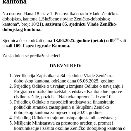
kantona
Na osnovu člana 18. stav 1. Poslovnika o radu Vlade Zeničko-
dobojskog kantona („Službene novine Zeničko-dobojskog
kantona“, broj: 10/21),
sazivam 85. sjednicu Vlade Zeničko-
dobojskog kantona.
00
Sjednica će se održati dana
13.06.2025. godine (petak) u 09
sati
u
sali 109, I sprat zgrade Kantona.
Za sjednicu se predlaže sljedeći
DNEVNI RED:
Verifikacija Zapisnika sa 84. sjednice Vlade Zeničko-
dobojskog kantona, održane dana 05.06.2025. godine;
Prijedlog Odluke o usvajanju izmjena Odluke o usvajanju i
Programa utroška budžetskih sredstava Kantonalne uprave
civilne zaštite, pozicija “Nabavka opreme”– Izvor 10;
Prijedlog Odluke o raspodjeli sredstava za finansiranje
političkih stranaka zastupljenih u Skupštini Zeničko-
dobojskog kantona za mjesec maj 2025. godine;
Prijedlog Odluke o trajnom ustupanju stalnih sredstava;
Mišljenje Ministarstva za prostorno uređenje, promet i
komunikacije i zaštitu okoline Zeničko-dobojskog kantona o