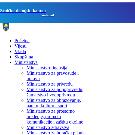
Zeničko-dobojski kanton
Webmail
Početna
Vijesti
Vlada
Skupština
Ministarstva
Ministarstvo finansija
Ministarstvo za pravosuđe i
upravu
Ministarstvo za privredu
Ministarstvo za poljoprivredu,
šumarstvo i vodoprivredu
Ministarstvo za obrazovanje,
nauku, kulturu i sport
Ministarstvo za prostorno
uređenje, promet i
komunikacije i zaštitu okoline
Ministarstvo zdravstva
Ministarstvo za boračka pitanja