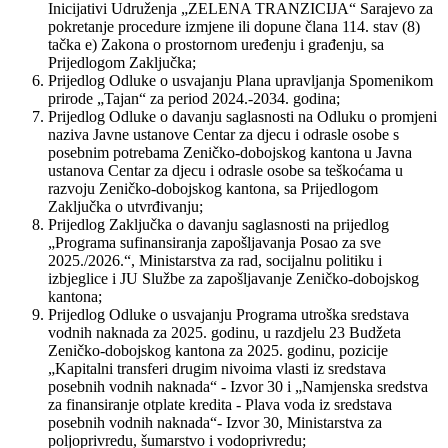
Inicijativi Udruženja „ZELENA TRANZICIJA“ Sarajevo za
pokretanje procedure izmjene ili dopune člana 114. stav (8)
tačka e) Zakona o prostornom uređenju i građenju, sa
Prijedlogom Zaključka;
Prijedlog Odluke o usvajanju Plana upravljanja Spomenikom
prirode „Tajan“ za period 2024.-2034. godina;
Prijedlog Odluke o davanju saglasnosti na Odluku o promjeni
naziva Javne ustanove Centar za djecu i odrasle osobe s
posebnim potrebama Zeničko-dobojskog kantona u Javna
ustanova Centar za djecu i odrasle osobe sa teškoćama u
razvoju Zeničko-dobojskog kantona, sa Prijedlogom
Zaključka o utvrđivanju;
Prijedlog Zaključka o davanju saglasnosti na prijedlog
„Programa sufinansiranja zapošljavanja Posao za sve
2025./2026.“, Ministarstva za rad, socijalnu politiku i
izbjeglice i JU Službe za zapošljavanje Zeničko-dobojskog
kantona;
Prijedlog Odluke o usvajanju Programa utroška sredstava
vodnih naknada za 2025. godinu, u razdjelu 23 Budžeta
Zeničko-dobojskog kantona za 2025. godinu, pozicije
„Kapitalni transferi drugim nivoima vlasti iz sredstava
posebnih vodnih naknada“ - Izvor 30 i „Namjenska sredstva
za finansiranje otplate kredita - Plava voda iz sredstava
posebnih vodnih naknada“- Izvor 30, Ministarstva za
poljoprivredu, šumarstvo i vodoprivredu;