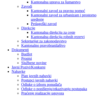
Kantonalna uprava za šumarstvo
Zavodi
Kantonalni zavod za pravnu pomoć
Kantonalni zavod za urbanizam i prostorno
uređenje
Pedagoški zavod
Direkcije
Kantonalna direkcija za ceste
Kantonalna direkcija robnih rezervi
Sekretarijat za zakonodavstvo
Kantonalno pravobranilaštvo
Dokumenti
Budžet
Propisi
Službene novine
Javni Pozivi/Konkursi
Nabavke
Plan javnih nabavki
Postupci javnih nabavki
Odluke o izboru ponuđača
Odluke o poništenju/otkazivanju postupaka
Praćenje realizacije ugovora