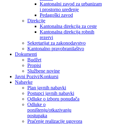
Kantonalni zavod za urbanizam
i prostorno uređenje
Pedagoški zavod
Direkcije
Kantonalna direkcija za ceste
Kantonalna direkcija robnih
rezervi
Sekretarijat za zakonodavstvo
Kantonalno pravobranilaštvo
Dokumenti
Budžet
Propisi
Službene novine
Javni Pozivi/Konkursi
Nabavke
Plan javnih nabavki
Postupci javnih nabavki
Odluke o izboru ponuđača
Odluke o
poništenju/otkazivanju
postupaka
Praćenje realizacije ugovora