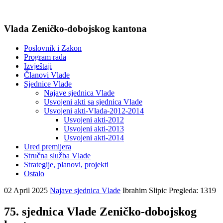
Vlada Zeničko-dobojskog kantona
Poslovnik i Zakon
Program rada
Izvještaji
Članovi Vlade
Sjednice Vlade
Najave sjednica Vlade
Usvojeni akti sa sjednica Vlade
Usvojeni akti-Vlada-2012-2014
Usvojeni akti-2012
Usvojeni akti-2013
Usvojeni akti-2014
Ured premijera
Stručna služba Vlade
Strategije, planovi, projekti
Ostalo
02 April 2025
Najave sjednica Vlade
Ibrahim Slipic
Pregleda: 1319
75. sjednica Vlade Zeničko-dobojskog