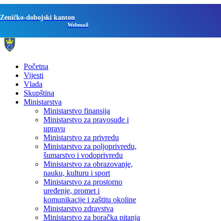
Zeničko-dobojski kanton
Webmail
Početna
Vijesti
Vlada
Skupština
Ministarstva
Ministarstvo finansija
Ministarstvo za pravosuđe i
upravu
Ministarstvo za privredu
Ministarstvo za poljoprivredu,
šumarstvo i vodoprivredu
Ministarstvo za obrazovanje,
nauku, kulturu i sport
Ministarstvo za prostorno
uređenje, promet i
komunikacije i zaštitu okoline
Ministarstvo zdravstva
Ministarstvo za boračka pitanja