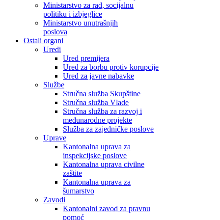
Ministarstvo za rad, socijalnu
politiku i izbjeglice
Ministarstvo unutrašnjih
poslova
Ostali organi
Uredi
Ured premijera
Ured za borbu protiv korupcije
Ured za javne nabavke
Službe
Stručna služba Skupštine
Stručna služba Vlade
Stručna služba za razvoj i
međunarodne projekte
Služba za zajedničke poslove
Uprave
Kantonalna uprava za
inspekcijske poslove
Kantonalna uprava civilne
zaštite
Kantonalna uprava za
šumarstvo
Zavodi
Kantonalni zavod za pravnu
pomoć