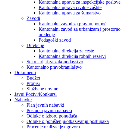
Kantonalna uprava za inspekcijske poslove
Kantonalna uprava civilne zaštite
Kantonalna uprava za šumarstvo
Zavodi
Kantonalni zavod za pravnu pomoć
Kantonalni zavod za urbanizam i prostorno
uređenje
Pedagoški zavod
Direkcije
Kantonalna direkcija za ceste
Kantonalna direkcija robnih rezervi
Sekretarijat za zakonodavstvo
Kantonalno pravobranilaštvo
Dokumenti
Budžet
Propisi
Službene novine
Javni Pozivi/Konkursi
Nabavke
Plan javnih nabavki
Postupci javnih nabavki
Odluke o izboru ponuđača
Odluke o poništenju/otkazivanju postupaka
Praćenje realizacije ugovora