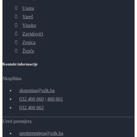
Usora
Vareš
Visoko
Zavidovići
Zenica
Žepče
Kontakt informacije
Skupština
skupstina@zdk.ba
032 460 660
|
460 661
032 460 662
Ured premijera
uredpremijera@zdk.ba