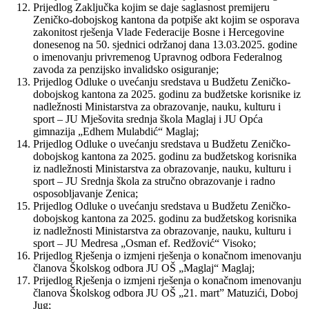
Prijedlog Zaključka kojim se daje saglasnost premijeru
Zeničko-dobojskog kantona da potpiše akt kojim se osporava
zakonitost rješenja Vlade Federacije Bosne i Hercegovine
donesenog na 50. sjednici održanoj dana 13.03.2025. godine
o imenovanju privremenog Upravnog odbora Federalnog
zavoda za penzijsko invalidsko osiguranje;
Prijedlog Odluke o uvećanju sredstava u Budžetu Zeničko-
dobojskog kantona za 2025. godinu za budžetske korisnike iz
nadležnosti Ministarstva za obrazovanje, nauku, kulturu i
sport – JU Mješovita srednja škola Maglaj i JU Opća
gimnazija „Edhem Mulabdić“ Maglaj;
Prijedlog Odluke o uvećanju sredstava u Budžetu Zeničko-
dobojskog kantona za 2025. godinu za budžetskog korisnika
iz nadležnosti Ministarstva za obrazovanje, nauku, kulturu i
sport – JU Srednja škola za stručno obrazovanje i radno
osposobljavanje Zenica;
Prijedlog Odluke o uvećanju sredstava u Budžetu Zeničko-
dobojskog kantona za 2025. godinu za budžetskog korisnika
iz nadležnosti Ministarstva za obrazovanje, nauku, kulturu i
sport – JU Medresa „Osman ef. Redžović“ Visoko;
Prijedlog Rješenja o izmjeni rješenja o konačnom imenovanju
članova Školskog odbora JU OŠ „Maglaj“ Maglaj;
Prijedlog Rješenja o izmjeni rješenja o konačnom imenovanju
članova Školskog odbora JU OŠ „21. mart” Matuzići, Doboj
Jug;