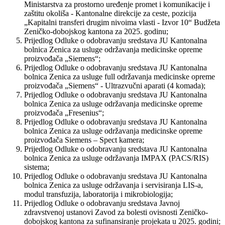
Ministarstva za prostorno uređenje promet i komunikacije i
zaštitu okoliša - Kantonalne direkcije za ceste, pozicija
„Kapitalni transferi drugim nivoima vlasti - Izvor 10“ Budžeta
Zeničko-dobojskog kantona za 2025. godinu;
Prijedlog Odluke o odobravanju sredstava JU Kantonalna
bolnica Zenica za usluge održavanja medicinske opreme
proizvođača „Siemens“;
Prijedlog Odluke o odobravanju sredstava JU Kantonalna
bolnica Zenica za usluge full održavanja medicinske opreme
proizvođača „Siemens“ - Ultrazvučni aparati (4 komada);
Prijedlog Odluke o odobravanju sredstava JU Kantonalna
bolnica Zenica za usluge održavanja medicinske opreme
proizvođača „Fresenius“;
Prijedlog Odluke o odobravanju sredstava JU Kantonalna
bolnica Zenica za usluge održavanja medicinske opreme
proizvođača Siemens – Spect kamera;
Prijedlog Odluke o odobravanju sredstava JU Kantonalna
bolnica Zenica za usluge održavanja IMPAX (PACS/RIS)
sistema;
Prijedlog Odluke o odobravanju sredstava JU Kantonalna
bolnica Zenica za usluge održavanja i servisiranja LIS-a,
modul transfuzija, laboratorija i mikrobiologija;
Prijedlog Odluke o odobravanju sredstava Javnoj
zdravstvenoj ustanovi Zavod za bolesti ovisnosti Zeničko-
dobojskog kantona za sufinansiranje projekata u 2025. godini;