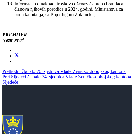
Informacija o naknadi troškova dženaza/sahrana branilaca i
članova njihovih porodica u 2024. godini, Ministarstva za
boračka pitanja, sa Prijedlogom Zaključka;
PREMIJER
Nezir Pivić
Prethodni članak: 76. sjednica Vlade Zeničko-dobojskog kantona
Pret
Sljedeći članak: 74. sjednica Vlade Zeničko-dobojskog kantona
Sljedeće