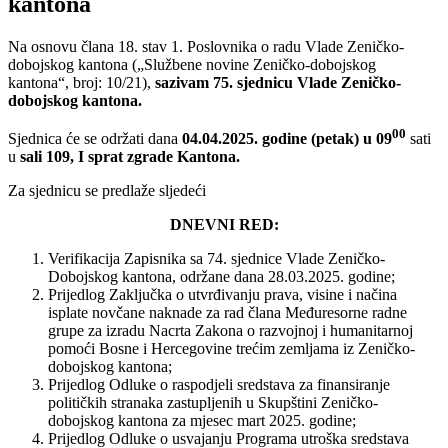
kantona
Na osnovu člana 18. stav 1. Poslovnika o radu Vlade Zeničko-
dobojskog kantona („Službene novine Zeničko-dobojskog
kantona“, broj: 10/21),
sazivam 75. sjednicu Vlade Zeničko-
dobojskog kantona.
00
Sjednica će se održati dana
04.04.2025. godine (petak) u 09
sati
u
sali 109, I sprat zgrade Kantona.
Za sjednicu se predlaže sljedeći
DNEVNI RED:
Verifikacija Zapisnika sa 74. sjednice Vlade Zeničko-
Dobojskog kantona, održane dana 28.03.2025. godine;
Prijedlog Zaključka o utvrđivanju prava, visine i načina
isplate novčane naknade za rad člana Međuresorne radne
grupe za izradu Nacrta Zakona o razvojnoj i humanitarnoj
pomoći Bosne i Hercegovine trećim zemljama iz Zeničko-
dobojskog kantona;
Prijedlog Odluke o raspodjeli sredstava za finansiranje
političkih stranaka zastupljenih u Skupštini Zeničko-
dobojskog kantona za mjesec mart 2025. godine;
Prijedlog Odluke o usvajanju Programa utroška sredstava