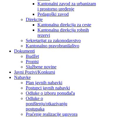
Kantonalni zavod za urbanizam
i prostorno uređenje
Pedagoški zavod
Direkcije
Kantonalna direkcija za ceste
Kantonalna direkcija robnih
rezervi
Sekretarijat za zakonodavstvo
Kantonalno pravobranilaštvo
Dokumenti
Budžet
Propisi
Službene novine
Javni Pozivi/Konkursi
Nabavke
Plan javnih nabavki
Postupci javnih nabavki
Odluke o izboru ponuđača
Odluke o
poništenju/otkazivanju
postupaka
Praćenje realizacije ugovora