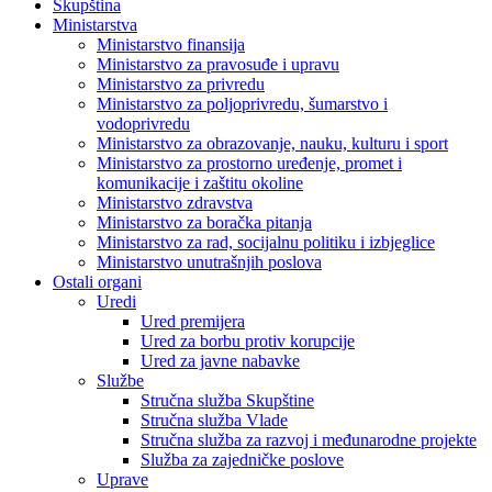
Skupština
Ministarstva
Ministarstvo finansija
Ministarstvo za pravosuđe i upravu
Ministarstvo za privredu
Ministarstvo za poljoprivredu, šumarstvo i
vodoprivredu
Ministarstvo za obrazovanje, nauku, kulturu i sport
Ministarstvo za prostorno uređenje, promet i
komunikacije i zaštitu okoline
Ministarstvo zdravstva
Ministarstvo za boračka pitanja
Ministarstvo za rad, socijalnu politiku i izbjeglice
Ministarstvo unutrašnjih poslova
Ostali organi
Uredi
Ured premijera
Ured za borbu protiv korupcije
Ured za javne nabavke
Službe
Stručna služba Skupštine
Stručna služba Vlade
Stručna služba za razvoj i međunarodne projekte
Služba za zajedničke poslove
Uprave