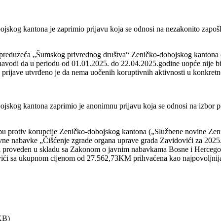
jskog kantona je zaprimio prijavu koja se odnosi na nezakonito zapoš
nog preduzeća „Šumskog privrednog društva“ Zeničko-dobojskog kantona
navodi da u periodu od 01.01.2025. do 22.04.2025.godine uopće nije bi
 prijave utvrđeno je da nema uočenih koruptivnih aktivnosti u konkret
jskog kantona zaprimio je anonimnu prijavu koja se odnosi na izbor 
bu protiv korupcije Zeničko-dobojskog kantona („Službene novine Zeni
vne nabavke „Čišćenje zgrade organa uprave grada Zavidovići za 2025.
ki proveden u skladu sa Zakonom o javnim nabavkama Bosne i Hercegovi
ići sa ukupnom cijenom od 27.562,73KM prihvaćena kao najpovoljnij
KB)