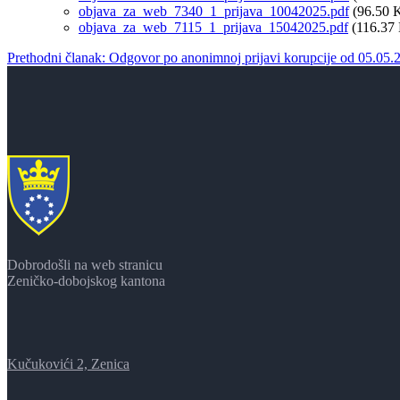
objava_za_web_7340_1_prijava_10042025.pdf
(96.50 
objava_za_web_7115_1_prijava_15042025.pdf
(116.37
Prethodni članak: Odgovor po anonimnoj prijavi korupcije od 05.05.
Dobrodošli na web stranicu
Zeničko-dobojskog kantona
Kučukovići 2, Zenica