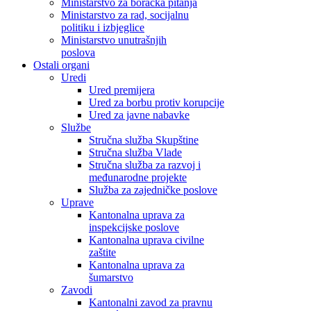
Ministarstvo za boračka pitanja
Ministarstvo za rad, socijalnu
politiku i izbjeglice
Ministarstvo unutrašnjih
poslova
Ostali organi
Uredi
Ured premijera
Ured za borbu protiv korupcije
Ured za javne nabavke
Službe
Stručna služba Skupštine
Stručna služba Vlade
Stručna služba za razvoj i
međunarodne projekte
Služba za zajedničke poslove
Uprave
Kantonalna uprava za
inspekcijske poslove
Kantonalna uprava civilne
zaštite
Kantonalna uprava za
šumarstvo
Zavodi
Kantonalni zavod za pravnu