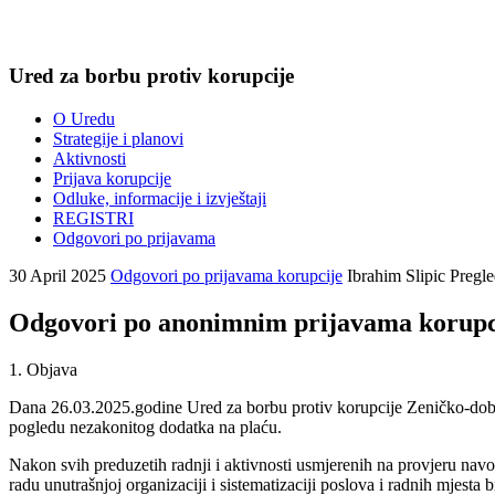
Ured za borbu protiv korupcije
O Uredu
Strategije i planovi
Aktivnosti
Prijava korupcije
Odluke, informacije i izvještaji
REGISTRI
Odgovori po prijavama
30 April 2025
Odgovori po prijavama korupcije
Ibrahim Slipic
Pregle
Odgovori po anonimnim prijavama korupcije
1. Objava
Dana 26.03.2025.godine Ured za borbu protiv korupcije Zeničko-dobo
pogledu nezakonitog dodatka na plaću.
Nakon svih preduzetih radnji i aktivnosti usmjerenih na provjeru nav
radu unutrašnjoj organizaciji i sistematizaciji poslova i radnih mjes