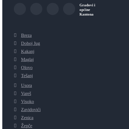
Gradovi i
općine
Kantona
Breza
Doboj Jug
Kakanj
Maglaj
Olovo
Tešanj
Usora
Vareš
Visoko
Zavidovići
Zenica
Žepče