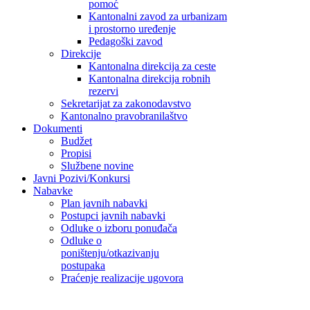
pomoć
Kantonalni zavod za urbanizam
i prostorno uređenje
Pedagoški zavod
Direkcije
Kantonalna direkcija za ceste
Kantonalna direkcija robnih
rezervi
Sekretarijat za zakonodavstvo
Kantonalno pravobranilaštvo
Dokumenti
Budžet
Propisi
Službene novine
Javni Pozivi/Konkursi
Nabavke
Plan javnih nabavki
Postupci javnih nabavki
Odluke o izboru ponuđača
Odluke o
poništenju/otkazivanju
postupaka
Praćenje realizacije ugovora