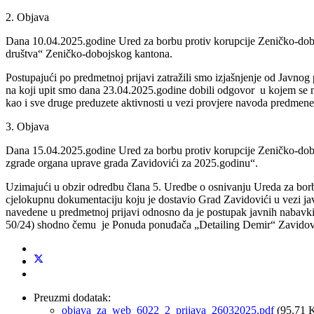
2. Objava
Dana 10.04.2025.godine Ured za borbu protiv korupcije Zeničko-dobo
društva“ Zeničko-dobojskog kantona.
Postupajući po predmetnoj prijavi zatražili smo izjašnjenje od Jav
na koji upit smo dana 23.04.2025.godine dobili odgovor u kojem se 
kao i sve druge preduzete aktivnosti u vezi provjere navoda predmene
3. Objava
Dana 15.04.2025.godine Ured za borbu protiv korupcije Zeničko-dobo
zgrade organa uprave grada Zavidovići za 2025.godinu“.
Uzimajući u obzir odredbu člana 5. Uredbe o osnivanju Ureda za bor
cjelokupnu dokumentaciju koju je dostavio Grad Zavidovići u vezi ja
navedene u predmetnoj prijavi odnosno da je postupak javnih nabav
50/24) shodno čemu je Ponuda ponuđača „Detailing Demir“ Zavidov
Preuzmi dodatak:
objava_za_web_6022_2_prijava_26032025.pdf
(95.71 