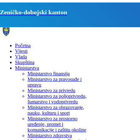
Zeničko-dobojski kanton
Početna
Vijesti
Vlada
Skupština
Ministarstva
Ministarstvo finansija
Ministarstvo za pravosuđe i
upravu
Ministarstvo za privredu
Ministarstvo za poljoprivredu,
šumarstvo i vodoprivredu
Ministarstvo za obrazovanje,
nauku, kulturu i sport
Ministarstvo za prostorno
uređenje, promet i
komunikacije i zaštitu okoline
Ministarstvo zdravstva