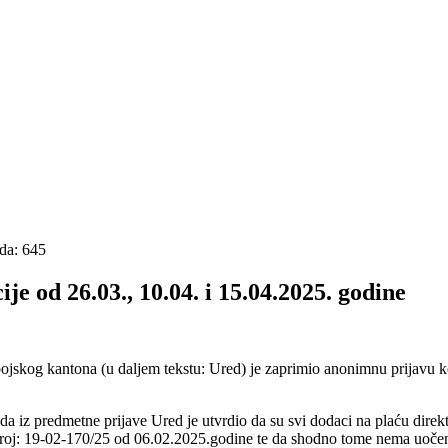
da: 645
 od 26.03., 10.04. i 15.04.2025. godine
jskog kantona (u daljem tekstu: Ured) je zaprimio anonimnu prijavu k
oda iz predmetne prijave Ured je utvrdio da su svi dodaci na plaću dir
ta broj: 19-02-170/25 od 06.02.2025.godine te da shodno tome nema uoče