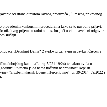
ljavanje od strane direktora Javnog preduzeća „Šumskog privrednog
 o provedenim konkursnim procedurama kako se to navodi u prijavi,
lo nikakvog prijema u radni odnos. Imajući u vidu navedeni odgovor
nom slučaju.
ponuđača „Detailing Demir“ Zavidovići za javnu nabavku „Čišćenje
čko-dobojskog kantona“, broj 5/22 i 19/24) te nakon uvida u
godinu“, utvrđeno je da nema uočenih nepravilnosti koje su
ne ("Službeni glasnik Bosne i Hercegovine", br. 39/2014, 59/2022 i
a.