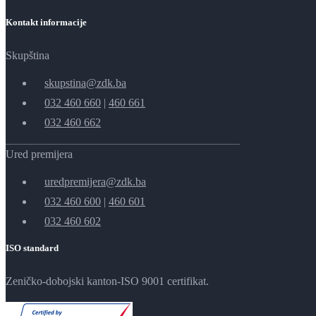
Kontakt informacije
Skupština
skupstina@zdk.ba
032 460 660
|
460 661
032 460 662
Ured premijera
uredpremijera@zdk.ba
032 460 600
|
460 601
032 460 602
ISO standard
Zeničko-dobojski kanton-ISO 9001 certifikat.