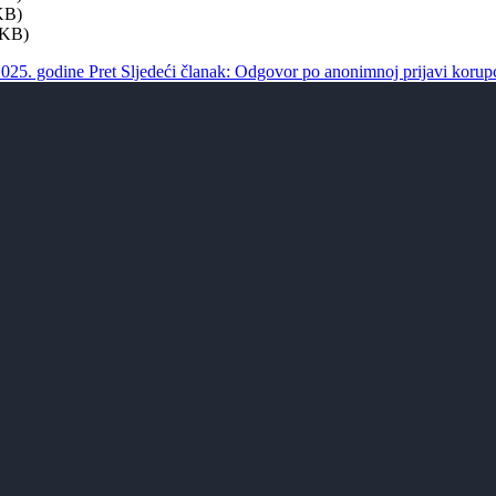
KB)
 KB)
2025. godine
Pret
Sljedeći članak: Odgovor po anonimnoj prijavi korup