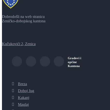
Dobrodošli na web stranicu
Zeničko-dobojskog kantona
Kučukovići 2, Zenica
Gradovi i
općine
Kantona
Breza
Doboj Jug
Kakanj
Maglaj