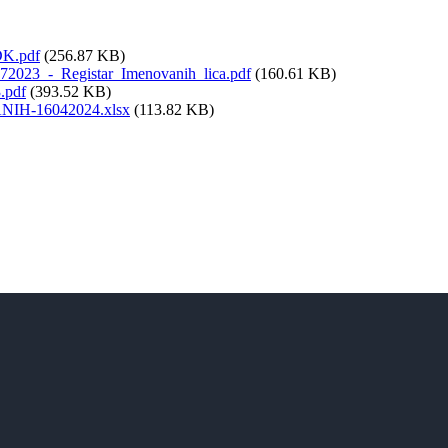
DK.pdf
(256.87 KB)
72023_-_Registar_Imenovanih_lica.pdf
(160.61 KB)
.pdf
(393.52 KB)
NIH-16042024.xlsx
(113.82 KB)