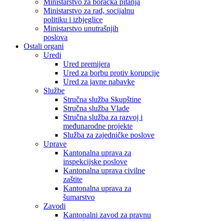
Ministarstvo za boračka pitanja
Ministarstvo za rad, socijalnu
politiku i izbjeglice
Ministarstvo unutrašnjih
poslova
Ostali organi
Uredi
Ured premijera
Ured za borbu protiv korupcije
Ured za javne nabavke
Službe
Stručna služba Skupštine
Stručna služba Vlade
Stručna služba za razvoj i
međunarodne projekte
Služba za zajedničke poslove
Uprave
Kantonalna uprava za
inspekcijske poslove
Kantonalna uprava civilne
zaštite
Kantonalna uprava za
šumarstvo
Zavodi
Kantonalni zavod za pravnu