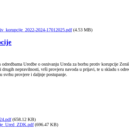
rotiv_korupcije_2022-2024-17012025.pdf
(4.53 MB)
cije
 s odredbama Uredbe o osnivanju Ureda za borbu protiv korupcije Ze
li drugih nepravilnosti, vrši provjeru navoda u prijavi, te u skladu s o
 svrhu provjere i daljnje postupanje.
24.pdf
(658.12 KB)
cije_Ured_ZDK.pdf
(696.47 KB)