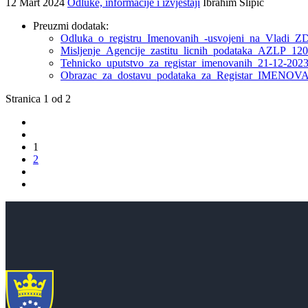
12 Mart 2024
Odluke, informacije i izvještaji
Ibrahim Slipic
Preuzmi dodatak:
Odluka_o_registru_Imenovanih_-usvojeni_na_Vladi_Z
Misljenje_Agencije_zastitu_licnih_podataka_AZLP_120
Tehnicko_uputstvo_za_registar_imenovanih_21-12-2023
Obrazac_za_dostavu_podataka_za_Registar_IMENOVA
Stranica 1 od 2
1
2