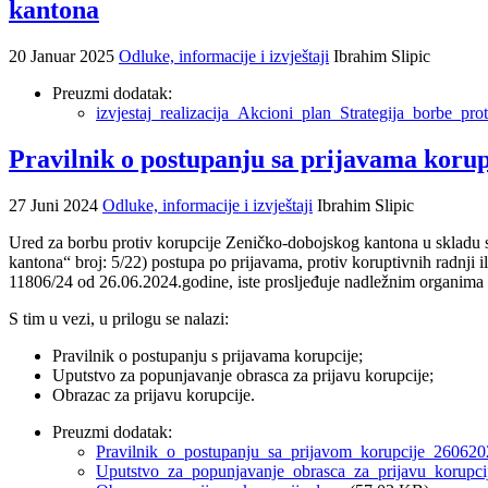
kantona
20 Januar 2025
Odluke, informacije i izvještaji
Ibrahim Slipic
Preuzmi dodatak:
izvjestaj_realizacija_Akcioni_plan_Strategija_borbe_p
Pravilnik o postupanju sa prijavama korup
27 Juni 2024
Odluke, informacije i izvještaji
Ibrahim Slipic
Ured za borbu protiv korupcije Zeničko-dobojskog kantona u skladu
kantona“ broj: 5/22) postupa po prijavama, protiv koruptivnih radnji i
11806/24 od 26.06.2024.godine, iste prosljeđuje nadležnim organima u
S tim u vezi, u prilogu se nalazi:
Pravilnik o postupanju s prijavama korupcije;
Uputstvo za popunjavanje obrasca za prijavu korupcije;
Obrazac za prijavu korupcije.
Preuzmi dodatak:
Pravilnik_o_postupanju_sa_prijavom_korupcije_260620
Uputstvo_za_popunjavanje_obrasca_za_prijavu_korup