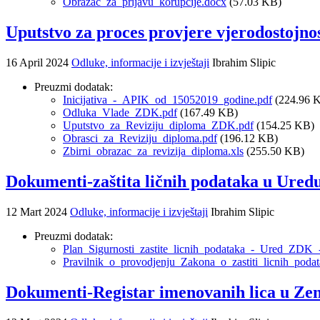
Obrazac_za_prijavu_korupcije.docx
(57.03 KB)
Uputstvo za proces provjere vjerodostojno
16 April 2024
Odluke, informacije i izvještaji
Ibrahim Slipic
Preuzmi dodatak:
Inicijativa_-_APIK_od_15052019_godine.pdf
(224.96 
Odluka_Vlade_ZDK.pdf
(167.49 KB)
Uputstvo_za_Reviziju_diploma_ZDK.pdf
(154.25 KB)
Obrasci_za_Reviziju_diploma.pdf
(196.12 KB)
Zbirni_obrazac_za_revizija_diploma.xls
(255.50 KB)
Dokumenti-zaštita ličnih podataka u Uredu
12 Mart 2024
Odluke, informacije i izvještaji
Ibrahim Slipic
Preuzmi dodatak:
Plan_Sigurnosti_zastite_licnih_podataka_-_Ured_ZDK_
Pravilnik_o_provodjenju_Zakona_o_zastiti_licnih_po
Dokumenti-Registar imenovanih lica u Ze