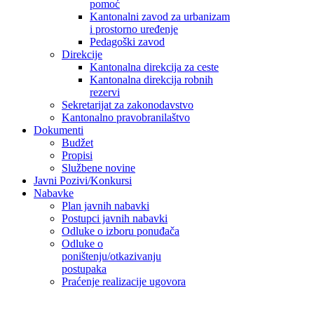
pomoć
Kantonalni zavod za urbanizam
i prostorno uređenje
Pedagoški zavod
Direkcije
Kantonalna direkcija za ceste
Kantonalna direkcija robnih
rezervi
Sekretarijat za zakonodavstvo
Kantonalno pravobranilaštvo
Dokumenti
Budžet
Propisi
Službene novine
Javni Pozivi/Konkursi
Nabavke
Plan javnih nabavki
Postupci javnih nabavki
Odluke o izboru ponuđača
Odluke o
poništenju/otkazivanju
postupaka
Praćenje realizacije ugovora