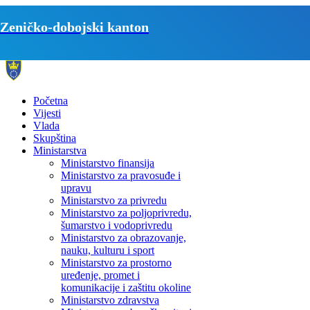
Zeničko-dobojski kanton
Početna
Vijesti
Vlada
Skupština
Ministarstva
Ministarstvo finansija
Ministarstvo za pravosuđe i
upravu
Ministarstvo za privredu
Ministarstvo za poljoprivredu,
šumarstvo i vodoprivredu
Ministarstvo za obrazovanje,
nauku, kulturu i sport
Ministarstvo za prostorno
uređenje, promet i
komunikacije i zaštitu okoline
Ministarstvo zdravstva