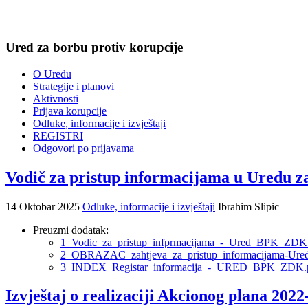
Ured za borbu protiv korupcije
O Uredu
Strategije i planovi
Aktivnosti
Prijava korupcije
Odluke, informacije i izvještaji
REGISTRI
Odgovori po prijavama
Vodič za pristup informacijama u Uredu z
14 Oktobar 2025
Odluke, informacije i izvještaji
Ibrahim Slipic
Preuzmi dodatak:
1_Vodic_za_pristup_infprmacijama_-_Ured_BPK_ZDK
2_OBRAZAC_zahtjeva_za_pristup_informacijama-U
3_INDEX_Registar_informacija_-_URED_BPK_ZDK.
Izvještaj o realizaciji Akcionog plana 202