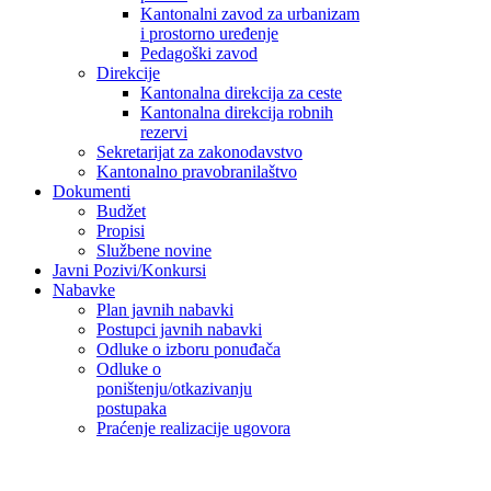
Kantonalni zavod za urbanizam
i prostorno uređenje
Pedagoški zavod
Direkcije
Kantonalna direkcija za ceste
Kantonalna direkcija robnih
rezervi
Sekretarijat za zakonodavstvo
Kantonalno pravobranilaštvo
Dokumenti
Budžet
Propisi
Službene novine
Javni Pozivi/Konkursi
Nabavke
Plan javnih nabavki
Postupci javnih nabavki
Odluke o izboru ponuđača
Odluke o
poništenju/otkazivanju
postupaka
Praćenje realizacije ugovora