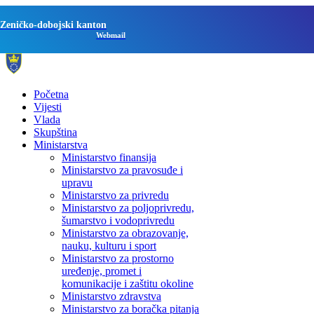
Zeničko-dobojski kanton
Webmail
Početna
Vijesti
Vlada
Skupština
Ministarstva
Ministarstvo finansija
Ministarstvo za pravosuđe i
upravu
Ministarstvo za privredu
Ministarstvo za poljoprivredu,
šumarstvo i vodoprivredu
Ministarstvo za obrazovanje,
nauku, kulturu i sport
Ministarstvo za prostorno
uređenje, promet i
komunikacije i zaštitu okoline
Ministarstvo zdravstva
Ministarstvo za boračka pitanja