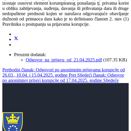
izostaje osnovni element korumpiranog ponašanja tj. privatna korist
u obliku zahtijevanja, nuđenja, davanja ili prihvatanja dara ili druge
nedopuštene prednosti kojim se narušava odgovarajuće obavljanje
dužnosti od primaoca dara kako je to definisano članom 2. stav (1)
Pravilnika o postupanju sa prijavama korupcije.
Preuzmi dodatak:
Odgovor_na_prijavu_od_21.04.2025.pdf
(107.35 KB)
Prethodni članak: Odgovori po anonimnim prijavama korupcije od
26.03., 10.04. i 15.04.2025. godine
Pret
Sljedeći članak: Odgovor
po anonimnoj prijavi korupcije od 17.04.2025. godine
Sljedeće