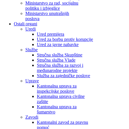
Ministarstvo za rad, socijalnu
politiku i izbjeglice
Ministarstvo unutrašnjih
poslova
Ostali organi
Uredi
Ured premijera
Ured za borbu protiv korupcije
Ured za javne nabavke
Službe
Stručna služba Skupštine
Stručna služba Vlade
Stručna služba za razvoj i
međunarodne projekte
Služba za zajedničke poslove
Uprave
Kantonalna uprava za
inspekcijske poslove
Kantonalna uprava civilne
zaštite
Kantonalna uprava za
šumarstvo
Zavodi
Kantonalni zavod za pravnu
pomoć