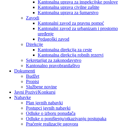
Kantonalna uprava za inspekcijske poslove
Kantonalna uprava civilne zaštite
Kantonalna uprava za šumarstvo
Zavodi
Kantonalni zavod za pravnu pomoć
Kantonalni zavod za urbanizam i prostorno
uređenje
Pedagoški zavod
Direkcije
Kantonalna direkcija za ceste
Kantonalna direkcija robnih rezervi
Sekretarijat za zakonodavstvo
Kantonalno pravobranilaštvo
Dokumenti
Budžet
Propisi
Službene novine
Javni Pozivi/Konkursi
Nabavke
Plan javnih nabavki
Postupci javnih nabavki
Odluke o izboru ponuđača
Odluke o poništenju/otkazivanju postupaka
Praćenje realizacije ugovora