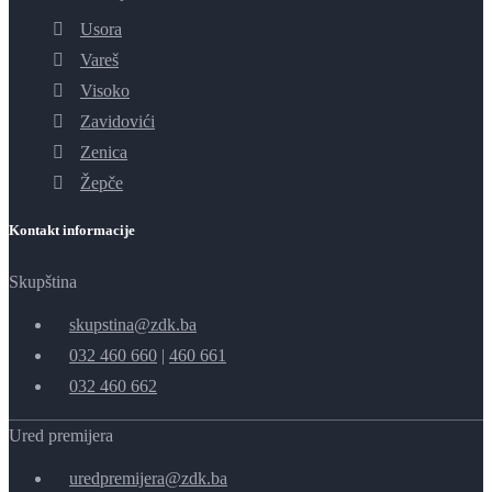
Usora
Vareš
Visoko
Zavidovići
Zenica
Žepče
Kontakt informacije
Skupština
skupstina@zdk.ba
032 460 660
|
460 661
032 460 662
Ured premijera
uredpremijera@zdk.ba