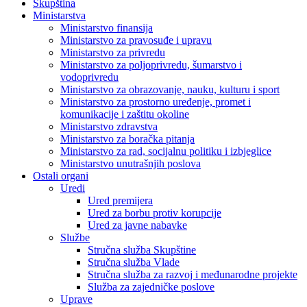
Skupština
Ministarstva
Ministarstvo finansija
Ministarstvo za pravosuđe i upravu
Ministarstvo za privredu
Ministarstvo za poljoprivredu, šumarstvo i
vodoprivredu
Ministarstvo za obrazovanje, nauku, kulturu i sport
Ministarstvo za prostorno uređenje, promet i
komunikacije i zaštitu okoline
Ministarstvo zdravstva
Ministarstvo za boračka pitanja
Ministarstvo za rad, socijalnu politiku i izbjeglice
Ministarstvo unutrašnjih poslova
Ostali organi
Uredi
Ured premijera
Ured za borbu protiv korupcije
Ured za javne nabavke
Službe
Stručna služba Skupštine
Stručna služba Vlade
Stručna služba za razvoj i međunarodne projekte
Služba za zajedničke poslove
Uprave