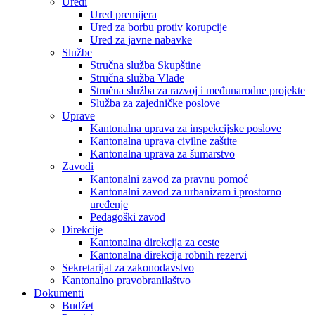
Uredi
Ured premijera
Ured za borbu protiv korupcije
Ured za javne nabavke
Službe
Stručna služba Skupštine
Stručna služba Vlade
Stručna služba za razvoj i međunarodne projekte
Služba za zajedničke poslove
Uprave
Kantonalna uprava za inspekcijske poslove
Kantonalna uprava civilne zaštite
Kantonalna uprava za šumarstvo
Zavodi
Kantonalni zavod za pravnu pomoć
Kantonalni zavod za urbanizam i prostorno
uređenje
Pedagoški zavod
Direkcije
Kantonalna direkcija za ceste
Kantonalna direkcija robnih rezervi
Sekretarijat za zakonodavstvo
Kantonalno pravobranilaštvo
Dokumenti
Budžet