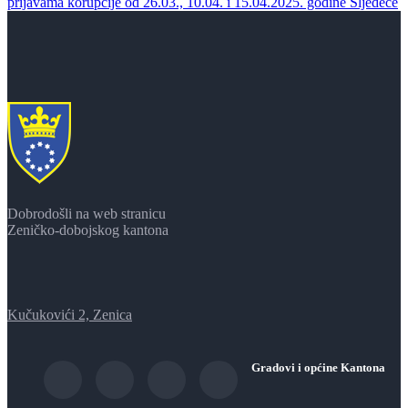
prijavama korupcije od 26.03., 10.04. i 15.04.2025. godine
Sljedeće
Dobrodošli na web stranicu
Zeničko-dobojskog kantona
Kučukovići 2, Zenica
Gradovi i općine Kantona