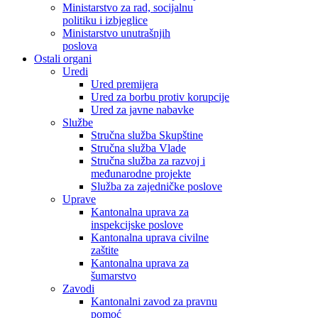
Ministarstvo za rad, socijalnu
politiku i izbjeglice
Ministarstvo unutrašnjih
poslova
Ostali organi
Uredi
Ured premijera
Ured za borbu protiv korupcije
Ured za javne nabavke
Službe
Stručna služba Skupštine
Stručna služba Vlade
Stručna služba za razvoj i
međunarodne projekte
Služba za zajedničke poslove
Uprave
Kantonalna uprava za
inspekcijske poslove
Kantonalna uprava civilne
zaštite
Kantonalna uprava za
šumarstvo
Zavodi
Kantonalni zavod za pravnu
pomoć