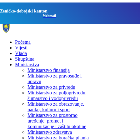
Zeničko-dobojski kanton
Webmail
Početna
Vijesti
Vlada
Skupština
Ministarstva
Ministarstvo finansija
Ministarstvo za pravosuđe i
upravu
Ministarstvo za privredu
Ministarstvo za poljoprivredu,
šumarstvo i vodoprivredu
Ministarstvo za obrazovanje,
nauku, kulturu i sport
Ministarstvo za prostorno
uređenje, promet i
komunikacije i zaštitu okoline
Ministarstvo zdravstva
Ministarstvo za boračka pitanja