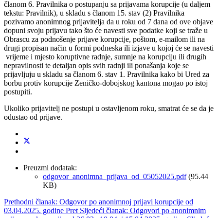
članom 6. Pravilnika o postupanju sa prijavama korupcije (u daljem
tekstu: Pravilnik), u skladu s članom 15. stav (2) Pravilnika
pozivamo anonimnog prijavitelja da u roku od 7 dana od ove objave
dopuni svoju prijavu tako što će navesti sve podatke koji se traže u
Obrascu za podnošenje prijave korupcije, poštom, e-mailom ili na
drugi propisan način u formi podneska ili izjave u kojoj će se navesti
vrijeme i mjesto koruptivne radnje, sumnje na korupciju ili drugih
nepravilnosti te detaljan opis svih radnji ili ponašanja koje se
prijavljuju u skladu sa članom 6. stav 1. Pravilnika kako bi Ured za
borbu protiv korupcije Zeničko-dobojskog kantona mogao po istoj
postupiti.
Ukoliko prijavitelj ne postupi u ostavljenom roku, smatrat će se da je
odustao od prijave.
Preuzmi dodatak:
odgovor_anonimna_prijava_od_05052025.pdf
(95.44
KB)
Prethodni članak: Odgovor po anonimnoj prijavi korupcije od
03.04.2025. godine
Pret
Sljedeći članak: Odgovori po anonimnim