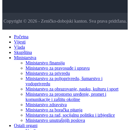
Copyright © 2026 - Zeničko-dobojski kanton. Sva prava pridržana.
Početna
Vijesti
Vlada
Skupština
Ministarstva
Ministarstvo finansija
Ministarstvo za pravosuđe i upravu
Ministarstvo za privredu
Ministarstvo za poljoprivredu, šumarstvo i
vodoprivredu
Ministarstvo za obrazovanje, nauku, kulturu i sport
Ministarstvo za prostorno uređenje, promet i
komunikacije i zaštitu okoline
Ministarstvo zdravstva
Ministarstvo za boračka pitanja
Ministarstvo za rad, socijalnu politiku i izbjeglice
Ministarstvo unutrašnjih poslova
Ostali organi