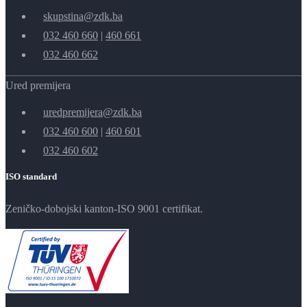
skupstina@zdk.ba
032 460 660
|
460 661
032 460 662
Ured premijera
uredpremijera@zdk.ba
032 460 600
|
460 601
032 460 602
ISO standard
Zeničko-dobojski kanton-ISO 9001 certifikat.