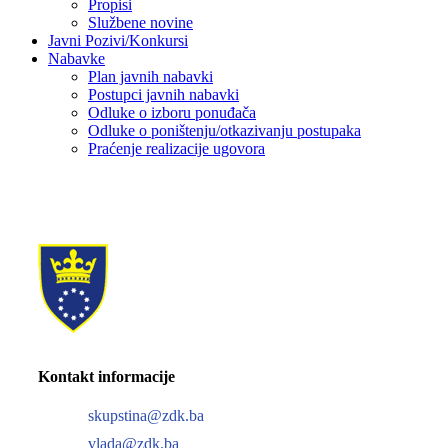
Propisi
Službene novine
Javni Pozivi/Konkursi
Nabavke
Plan javnih nabavki
Postupci javnih nabavki
Odluke o izboru ponuđača
Odluke o poništenju/otkazivanju postupaka
Praćenje realizacije ugovora
Kontakt informacije
skupstina@zdk.ba
vlada@zdk.ba