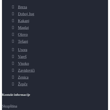
Breza
Doboj Jug
Kakanj
Maglaj
Olovo
Tešanj
Usora
Vareš
Visoko
Zavidovići
Zenica
Žepče
Kontakt informacije
Skupština