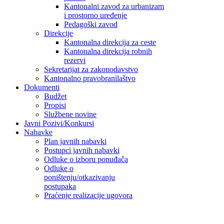
Kantonalni zavod za urbanizam
i prostorno uređenje
Pedagoški zavod
Direkcije
Kantonalna direkcija za ceste
Kantonalna direkcija robnih
rezervi
Sekretarijat za zakonodavstvo
Kantonalno pravobranilaštvo
Dokumenti
Budžet
Propisi
Službene novine
Javni Pozivi/Konkursi
Nabavke
Plan javnih nabavki
Postupci javnih nabavki
Odluke o izboru ponuđača
Odluke o
poništenju/otkazivanju
postupaka
Praćenje realizacije ugovora