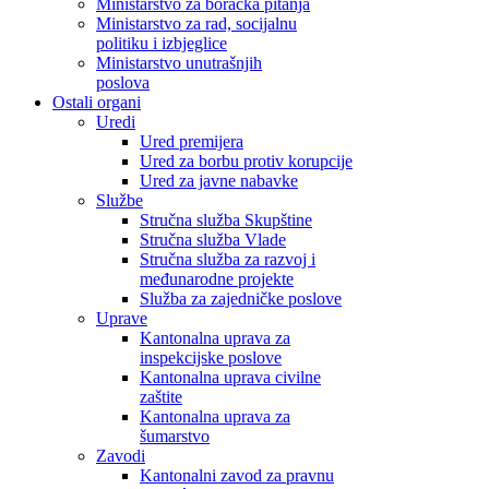
Ministarstvo za boračka pitanja
Ministarstvo za rad, socijalnu
politiku i izbjeglice
Ministarstvo unutrašnjih
poslova
Ostali organi
Uredi
Ured premijera
Ured za borbu protiv korupcije
Ured za javne nabavke
Službe
Stručna služba Skupštine
Stručna služba Vlade
Stručna služba za razvoj i
međunarodne projekte
Služba za zajedničke poslove
Uprave
Kantonalna uprava za
inspekcijske poslove
Kantonalna uprava civilne
zaštite
Kantonalna uprava za
šumarstvo
Zavodi
Kantonalni zavod za pravnu