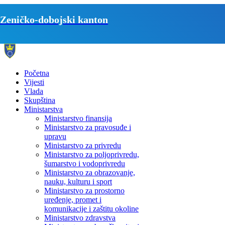
Zeničko-dobojski kanton
Početna
Vijesti
Vlada
Skupština
Ministarstva
Ministarstvo finansija
Ministarstvo za pravosuđe i
upravu
Ministarstvo za privredu
Ministarstvo za poljoprivredu,
šumarstvo i vodoprivredu
Ministarstvo za obrazovanje,
nauku, kulturu i sport
Ministarstvo za prostorno
uređenje, promet i
komunikacije i zaštitu okoline
Ministarstvo zdravstva