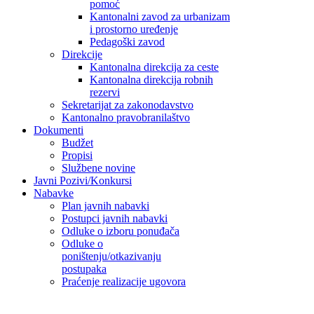
pomoć
Kantonalni zavod za urbanizam
i prostorno uređenje
Pedagoški zavod
Direkcije
Kantonalna direkcija za ceste
Kantonalna direkcija robnih
rezervi
Sekretarijat za zakonodavstvo
Kantonalno pravobranilaštvo
Dokumenti
Budžet
Propisi
Službene novine
Javni Pozivi/Konkursi
Nabavke
Plan javnih nabavki
Postupci javnih nabavki
Odluke o izboru ponuđača
Odluke o
poništenju/otkazivanju
postupaka
Praćenje realizacije ugovora