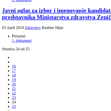
Javni oglas za izbor i imenovanje kandida
predstavnika Ministarstva zdravstva Zeni
03 April 2018
Zdravstvo
Ibrahim Slipic
Preuzmi:
1. dokument
Stranica 24 od 25
16
17
18
19
20
21
22
23
24
25