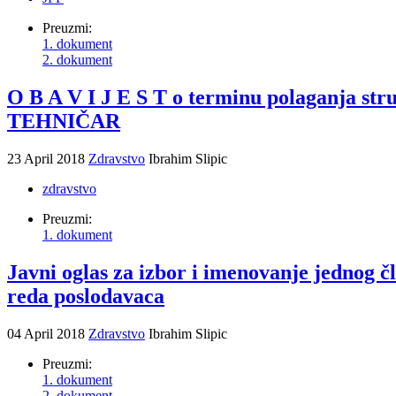
Preuzmi:
1. dokument
2. dokument
O B A V I J E S T o terminu polaganja s
TEHNIČAR
23 April 2018
Zdravstvo
Ibrahim Slipic
zdravstvo
Preuzmi:
1. dokument
Javni oglas za izbor i imenovanje jednog
reda poslodavaca
04 April 2018
Zdravstvo
Ibrahim Slipic
Preuzmi:
1. dokument
2. dokument