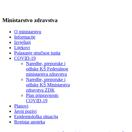
Ministarstvo zdravstva
O ministarstvu
Informacije
Izvještaji
Lijekovi
Polaganje stručnog ispita
COVID-19
Naredbe, preporuke i
odluke KŠ Federalnog
ministarstva zdravstva
Naredbe, preporuke i
odluke KŠ Ministarstva
zdravstva ZDK
Plan pripravnosti-
COVID-19
Planovi
Javni pozivi
Epidemiološka situacija
Registar apoteka