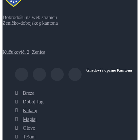
Dobrodošli na web stranicu
Zeničko-dobojskog kantona
Kučukovići 2, Zenica
Gradovi i općine Kantona
Breza
Doboj Jug
Kakanj
Maglaj
Olovo
Tešanj