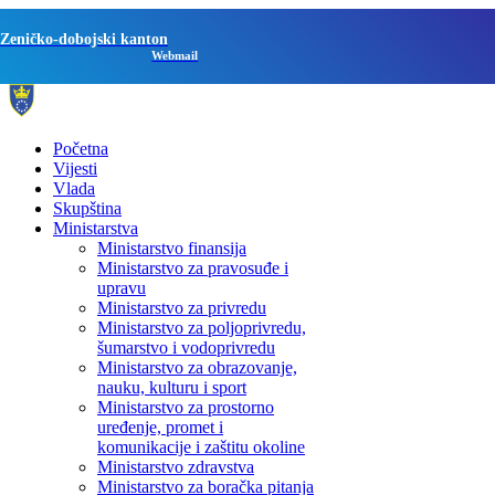
Zeničko-dobojski kanton
Webmail
Početna
Vijesti
Vlada
Skupština
Ministarstva
Ministarstvo finansija
Ministarstvo za pravosuđe i
upravu
Ministarstvo za privredu
Ministarstvo za poljoprivredu,
šumarstvo i vodoprivredu
Ministarstvo za obrazovanje,
nauku, kulturu i sport
Ministarstvo za prostorno
uređenje, promet i
komunikacije i zaštitu okoline
Ministarstvo zdravstva
Ministarstvo za boračka pitanja