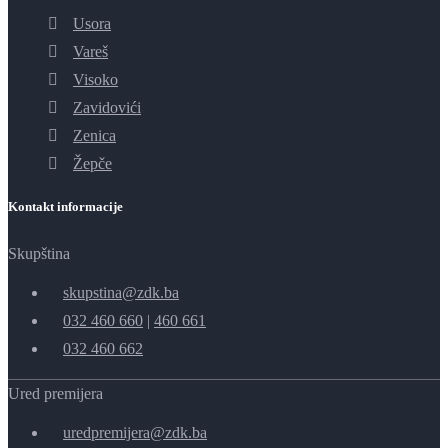
Usora
Vareš
Visoko
Zavidovići
Zenica
Žepče
Kontakt informacije
Skupština
skupstina@zdk.ba
032 460 660
|
460 661
032 460 662
Ured premijera
uredpremijera@zdk.ba