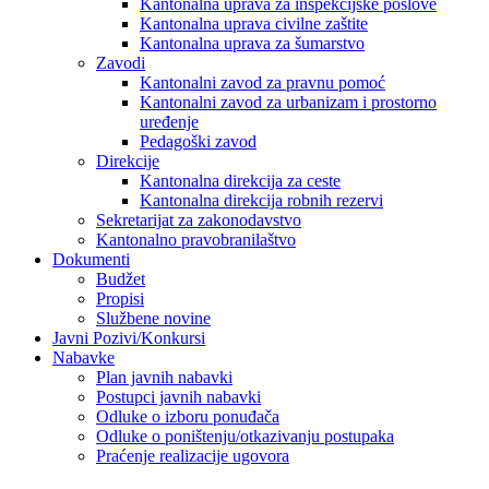
Kantonalna uprava za inspekcijske poslove
Kantonalna uprava civilne zaštite
Kantonalna uprava za šumarstvo
Zavodi
Kantonalni zavod za pravnu pomoć
Kantonalni zavod za urbanizam i prostorno
uređenje
Pedagoški zavod
Direkcije
Kantonalna direkcija za ceste
Kantonalna direkcija robnih rezervi
Sekretarijat za zakonodavstvo
Kantonalno pravobranilaštvo
Dokumenti
Budžet
Propisi
Službene novine
Javni Pozivi/Konkursi
Nabavke
Plan javnih nabavki
Postupci javnih nabavki
Odluke o izboru ponuđača
Odluke o poništenju/otkazivanju postupaka
Praćenje realizacije ugovora