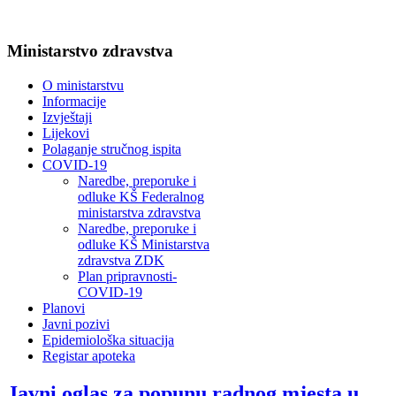
Ministarstvo zdravstva
O ministarstvu
Informacije
Izvještaji
Lijekovi
Polaganje stručnog ispita
COVID-19
Naredbe, preporuke i
odluke KŠ Federalnog
ministarstva zdravstva
Naredbe, preporuke i
odluke KŠ Ministarstva
zdravstva ZDK
Plan pripravnosti-
COVID-19
Planovi
Javni pozivi
Epidemiološka situacija
Registar apoteka
Javni oglas za popunu radnog mjesta u