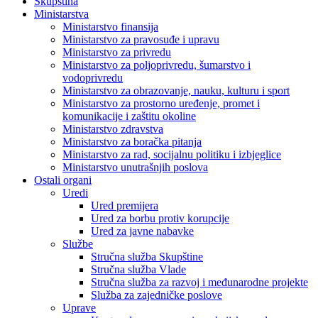
Skupština
Ministarstva
Ministarstvo finansija
Ministarstvo za pravosuđe i upravu
Ministarstvo za privredu
Ministarstvo za poljoprivredu, šumarstvo i
vodoprivredu
Ministarstvo za obrazovanje, nauku, kulturu i sport
Ministarstvo za prostorno uređenje, promet i
komunikacije i zaštitu okoline
Ministarstvo zdravstva
Ministarstvo za boračka pitanja
Ministarstvo za rad, socijalnu politiku i izbjeglice
Ministarstvo unutrašnjih poslova
Ostali organi
Uredi
Ured premijera
Ured za borbu protiv korupcije
Ured za javne nabavke
Službe
Stručna služba Skupštine
Stručna služba Vlade
Stručna služba za razvoj i međunarodne projekte
Služba za zajedničke poslove
Uprave