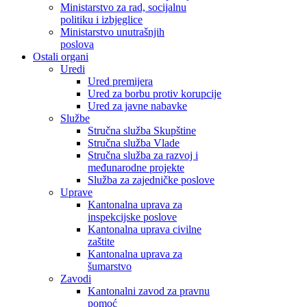
Ministarstvo za rad, socijalnu
politiku i izbjeglice
Ministarstvo unutrašnjih
poslova
Ostali organi
Uredi
Ured premijera
Ured za borbu protiv korupcije
Ured za javne nabavke
Službe
Stručna služba Skupštine
Stručna služba Vlade
Stručna služba za razvoj i
međunarodne projekte
Služba za zajedničke poslove
Uprave
Kantonalna uprava za
inspekcijske poslove
Kantonalna uprava civilne
zaštite
Kantonalna uprava za
šumarstvo
Zavodi
Kantonalni zavod za pravnu
pomoć