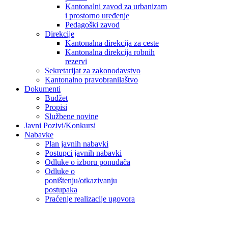
Kantonalni zavod za urbanizam
i prostorno uređenje
Pedagoški zavod
Direkcije
Kantonalna direkcija za ceste
Kantonalna direkcija robnih
rezervi
Sekretarijat za zakonodavstvo
Kantonalno pravobranilaštvo
Dokumenti
Budžet
Propisi
Službene novine
Javni Pozivi/Konkursi
Nabavke
Plan javnih nabavki
Postupci javnih nabavki
Odluke o izboru ponuđača
Odluke o
poništenju/otkazivanju
postupaka
Praćenje realizacije ugovora