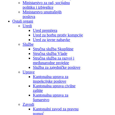
Ministarstvo za rad, socijalnu
politiku i izbjeglice
Ministarstvo unutrašnjih
poslova
Ostali organi
Uredi
Ured premijera
Ured za borbu protiv korupcije
Ured za javne nabavke
Službe
Stručna služba Skupštine
Stručna služba Vlade
Stručna služba za razvoj i
međunarodne projekte
Služba za zajedničke poslove
Uprave
Kantonalna uprava za
inspekcijske poslove
Kantonalna uprava civilne
zaštite
Kantonalna uprava za
šumarstvo
Zavodi
Kantonalni zavod za pravnu
pomoć