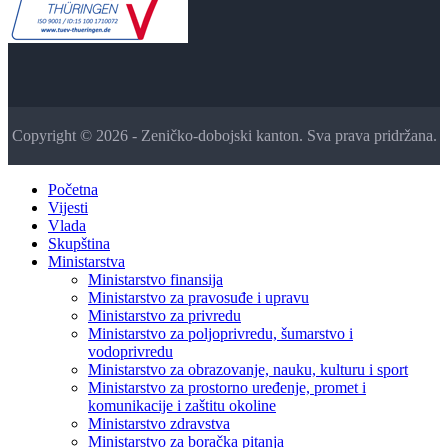
Copyright © 2026 - Zeničko-dobojski kanton. Sva prava pridržana.
Početna
Vijesti
Vlada
Skupština
Ministarstva
Ministarstvo finansija
Ministarstvo za pravosuđe i upravu
Ministarstvo za privredu
Ministarstvo za poljoprivredu, šumarstvo i
vodoprivredu
Ministarstvo za obrazovanje, nauku, kulturu i sport
Ministarstvo za prostorno uređenje, promet i
komunikacije i zaštitu okoline
Ministarstvo zdravstva
Ministarstvo za boračka pitanja