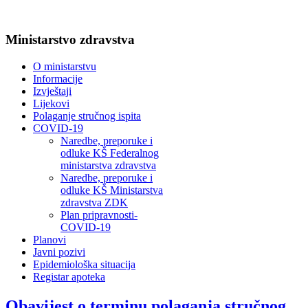
Ministarstvo zdravstva
O ministarstvu
Informacije
Izvještaji
Lijekovi
Polaganje stručnog ispita
COVID-19
Naredbe, preporuke i
odluke KŠ Federalnog
ministarstva zdravstva
Naredbe, preporuke i
odluke KŠ Ministarstva
zdravstva ZDK
Plan pripravnosti-
COVID-19
Planovi
Javni pozivi
Epidemiološka situacija
Registar apoteka
Obavijest o terminu polaganja stručnog