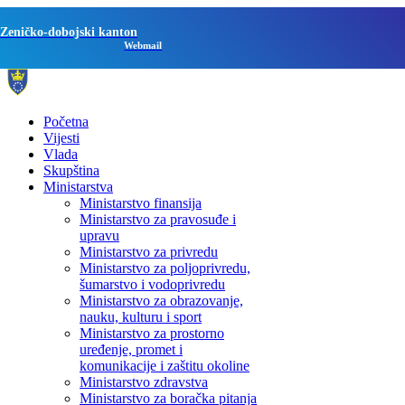
Zeničko-dobojski kanton
Webmail
Početna
Vijesti
Vlada
Skupština
Ministarstva
Ministarstvo finansija
Ministarstvo za pravosuđe i
upravu
Ministarstvo za privredu
Ministarstvo za poljoprivredu,
šumarstvo i vodoprivredu
Ministarstvo za obrazovanje,
nauku, kulturu i sport
Ministarstvo za prostorno
uređenje, promet i
komunikacije i zaštitu okoline
Ministarstvo zdravstva
Ministarstvo za boračka pitanja