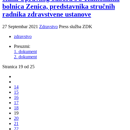
bolnica Zenica, predstavnika stručnih
radnika zdravstvene ustanove
27 Septembar 2021
Zdravstvo
Press služba ZDK
zdravstvo
Preuzmi:
1. dokument
2. dokument
Stranica 19 od 25
14
15
16
17
18
19
20
21
22