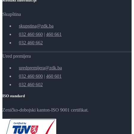
Kontakt informacije
Skupština
skupstina@zdk.ba
032 460 660
|
460 661
032 460 662
Ured premijera
uredpremijera@zdk.ba
032 460 600
|
460 601
032 460 602
ISO standard
Zeničko-dobojski kanton-ISO 9001 certifikat.