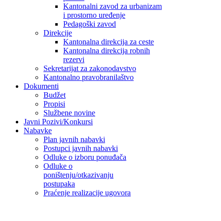
Kantonalni zavod za urbanizam
i prostorno uređenje
Pedagoški zavod
Direkcije
Kantonalna direkcija za ceste
Kantonalna direkcija robnih
rezervi
Sekretarijat za zakonodavstvo
Kantonalno pravobranilaštvo
Dokumenti
Budžet
Propisi
Službene novine
Javni Pozivi/Konkursi
Nabavke
Plan javnih nabavki
Postupci javnih nabavki
Odluke o izboru ponuđača
Odluke o
poništenju/otkazivanju
postupaka
Praćenje realizacije ugovora