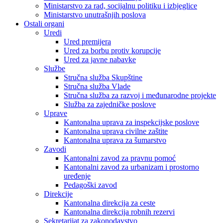
Ministarstvo za rad, socijalnu politiku i izbjeglice
Ministarstvo unutrašnjih poslova
Ostali organi
Uredi
Ured premijera
Ured za borbu protiv korupcije
Ured za javne nabavke
Službe
Stručna služba Skupštine
Stručna služba Vlade
Stručna služba za razvoj i međunarodne projekte
Služba za zajedničke poslove
Uprave
Kantonalna uprava za inspekcijske poslove
Kantonalna uprava civilne zaštite
Kantonalna uprava za šumarstvo
Zavodi
Kantonalni zavod za pravnu pomoć
Kantonalni zavod za urbanizam i prostorno
uređenje
Pedagoški zavod
Direkcije
Kantonalna direkcija za ceste
Kantonalna direkcija robnih rezervi
Sekretarijat za zakonodavstvo