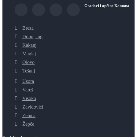
Gradovi i općine Kantona
Breza
Doboj Jug
Kakanj
Maglaj
Olovo
Tešanj
Usora
Vareš
Visoko
Zavidovići
Zenica
Žepče