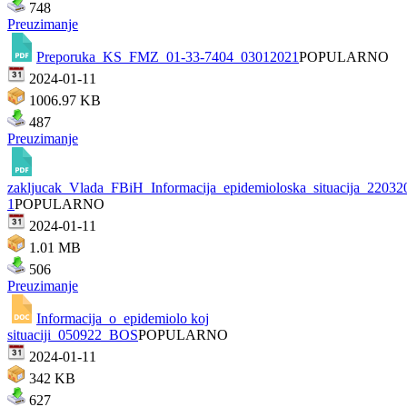
748
Preuzimanje
Preporuka_KS_FMZ_01-33-7404_03012021
POPULARNO
2024-01-11
1006.97 KB
487
Preuzimanje
zakljucak_Vlada_FBiH_Informacija_epidemioloska_situacija_22032
1
POPULARNO
2024-01-11
1.01 MB
506
Preuzimanje
Informacija_o_epidemiolo koj
situaciji_050922_BOS
POPULARNO
2024-01-11
342 KB
627