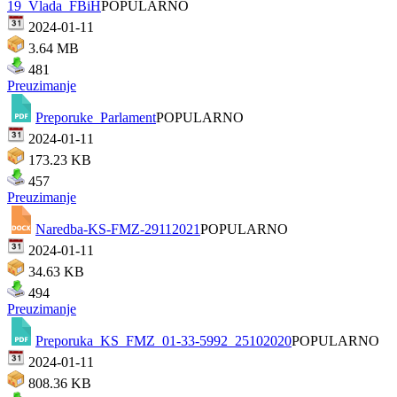
19_Vlada_FBiH
POPULARNO
2024-01-11
3.64 MB
481
Preuzimanje
Preporuke_Parlament
POPULARNO
2024-01-11
173.23 KB
457
Preuzimanje
Naredba-KS-FMZ-29112021
POPULARNO
2024-01-11
34.63 KB
494
Preuzimanje
Preporuka_KS_FMZ_01-33-5992_25102020
POPULARNO
2024-01-11
808.36 KB