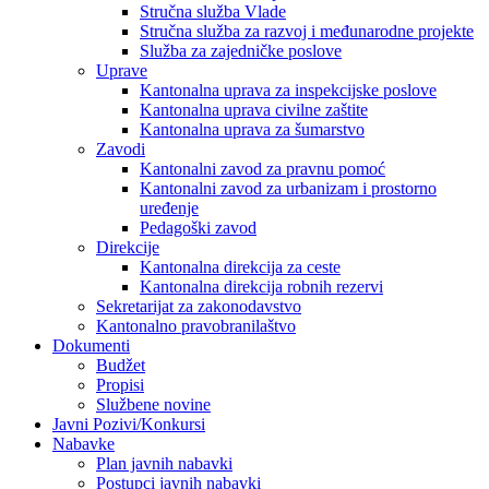
Stručna služba Vlade
Stručna služba za razvoj i međunarodne projekte
Služba za zajedničke poslove
Uprave
Kantonalna uprava za inspekcijske poslove
Kantonalna uprava civilne zaštite
Kantonalna uprava za šumarstvo
Zavodi
Kantonalni zavod za pravnu pomoć
Kantonalni zavod za urbanizam i prostorno
uređenje
Pedagoški zavod
Direkcije
Kantonalna direkcija za ceste
Kantonalna direkcija robnih rezervi
Sekretarijat za zakonodavstvo
Kantonalno pravobranilaštvo
Dokumenti
Budžet
Propisi
Službene novine
Javni Pozivi/Konkursi
Nabavke
Plan javnih nabavki
Postupci javnih nabavki