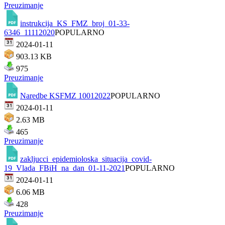
Preuzimanje
instrukcija_KS_FMZ_broj_01-33-
6346_11112020
POPULARNO
2024-01-11
903.13 KB
975
Preuzimanje
Naredbe KSFMZ 10012022
POPULARNO
2024-01-11
2.63 MB
465
Preuzimanje
zakljucci_epidemioloska_situacija_covid-
19_Vlada_FBiH_na_dan_01-11-2021
POPULARNO
2024-01-11
6.06 MB
428
Preuzimanje