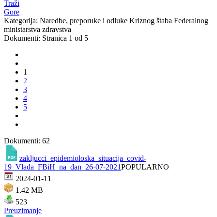
Traži
Gore
Kategorija: Naredbe, preporuke i odluke Kriznog štaba Federalnog
ministarstva zdravstva
Dokumenti: Stranica 1 od 5
1
2
3
4
5
Dokumenti: 62
zakljucci_epidemioloska_situacija_covid-
19_Vlada_FBiH_na_dan_26-07-2021
POPULARNO
2024-01-11
1.42 MB
523
Preuzimanje