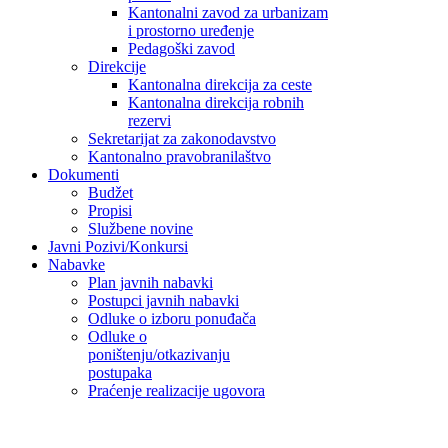
Kantonalni zavod za urbanizam
i prostorno uređenje
Pedagoški zavod
Direkcije
Kantonalna direkcija za ceste
Kantonalna direkcija robnih
rezervi
Sekretarijat za zakonodavstvo
Kantonalno pravobranilaštvo
Dokumenti
Budžet
Propisi
Službene novine
Javni Pozivi/Konkursi
Nabavke
Plan javnih nabavki
Postupci javnih nabavki
Odluke o izboru ponuđača
Odluke o
poništenju/otkazivanju
postupaka
Praćenje realizacije ugovora