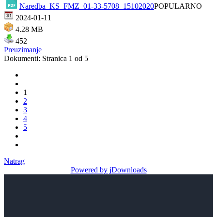
Naredba_KS_FMZ_01-33-5708_15102020
POPULARNO
2024-01-11
4.28 MB
452
Preuzimanje
Dokumenti: Stranica 1 od 5
1
2
3
4
5
Natrag
Powered by jDownloads