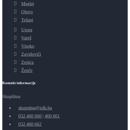
Maglaj
Olovo
Tešanj
Usora
Vareš
Visoko
Zavidovići
Zenica
Žepče
Kontakt informacije
Skupština
skupstina@zdk.ba
032 460 660
|
460 661
032 460 662