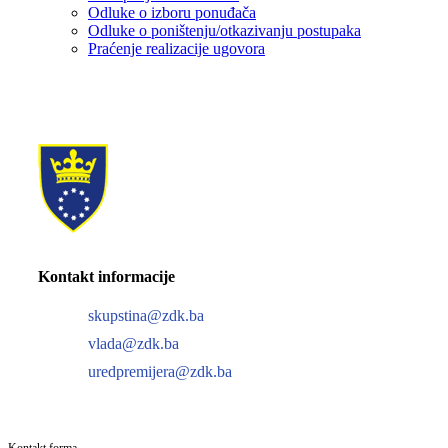
Odluke o izboru ponuđača
Odluke o poništenju/otkazivanju postupaka
Praćenje realizacije ugovora
Kontakt informacije
skupstina@zdk.ba
vlada@zdk.ba
uredpremijera@zdk.ba