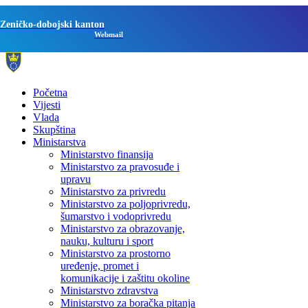
Zeničko-dobojski kanton
Webmail
Početna
Vijesti
Vlada
Skupština
Ministarstva
Ministarstvo finansija
Ministarstvo za pravosuđe i
upravu
Ministarstvo za privredu
Ministarstvo za poljoprivredu,
šumarstvo i vodoprivredu
Ministarstvo za obrazovanje,
nauku, kulturu i sport
Ministarstvo za prostorno
uređenje, promet i
komunikacije i zaštitu okoline
Ministarstvo zdravstva
Ministarstvo za boračka pitanja