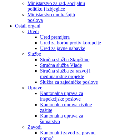
Ministarstvo za rad, socijalnu
politiku i izbjeglice
Ministarstvo unutrašnjih
poslova
Ostali organi
Uredi
Ured premijera
Ured za borbu protiv korupcije
Ured za javne nabavke
Službe
Stručna služba Skupštine
Stručna služba Vlade
Stručna služba za razvoj i
međunarodne projekte
Služba za zajedničke poslove
Uprave
Kantonalna uprava za
inspekcijske poslove
Kantonalna uprava civilne
zaštite
Kantonalna uprava za
šumarstvo
Zavodi
Kantonalni zavod za pravnu
pomoć