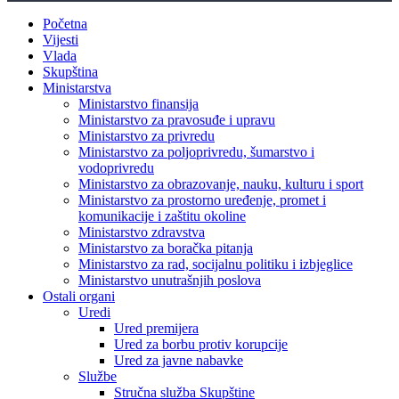
Početna
Vijesti
Vlada
Skupština
Ministarstva
Ministarstvo finansija
Ministarstvo za pravosuđe i upravu
Ministarstvo za privredu
Ministarstvo za poljoprivredu, šumarstvo i
vodoprivredu
Ministarstvo za obrazovanje, nauku, kulturu i sport
Ministarstvo za prostorno uređenje, promet i
komunikacije i zaštitu okoline
Ministarstvo zdravstva
Ministarstvo za boračka pitanja
Ministarstvo za rad, socijalnu politiku i izbjeglice
Ministarstvo unutrašnjih poslova
Ostali organi
Uredi
Ured premijera
Ured za borbu protiv korupcije
Ured za javne nabavke
Službe
Stručna služba Skupštine