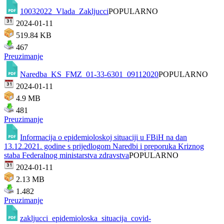
10032022_Vlada_Zakljucci
POPULARNO
2024-01-11
519.84 KB
467
Preuzimanje
Naredba_KS_FMZ_01-33-6301_09112020
POPULARNO
2024-01-11
4.9 MB
481
Preuzimanje
Informacija o epidemioloskoj situaciji u FBiH na dan
13.12.2021. godine s prijedlogom Naredbi i preporuka Kriznog
staba Federalnog ministarstva zdravstva
POPULARNO
2024-01-11
2.13 MB
1.482
Preuzimanje
zakljucci_epidemioloska_situacija_covid-