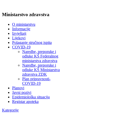
Ministarstvo zdravstva
O ministarstvu
Informacije
Izvještaji
Lijekovi
Polaganje stručnog ispita
COVID-19
Naredbe, preporuke i
odluke KŠ Federalnog
ministarstva zdravstva
Naredbe, preporuke i
odluke KŠ Ministarstva
zdravstva ZDK
Plan pripravnosti-
COVID-19
Planovi
Javni pozivi
Epidemiološka situacija
Registar apoteka
Kategorije