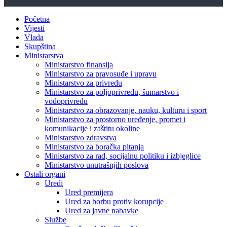
Početna
Vijesti
Vlada
Skupština
Ministarstva
Ministarstvo finansija
Ministarstvo za pravosuđe i upravu
Ministarstvo za privredu
Ministarstvo za poljoprivredu, šumarstvo i
vodoprivredu
Ministarstvo za obrazovanje, nauku, kulturu i sport
Ministarstvo za prostorno uređenje, promet i
komunikacije i zaštitu okoline
Ministarstvo zdravstva
Ministarstvo za boračka pitanja
Ministarstvo za rad, socijalnu politiku i izbjeglice
Ministarstvo unutrašnjih poslova
Ostali organi
Uredi
Ured premijera
Ured za borbu protiv korupcije
Ured za javne nabavke
Službe