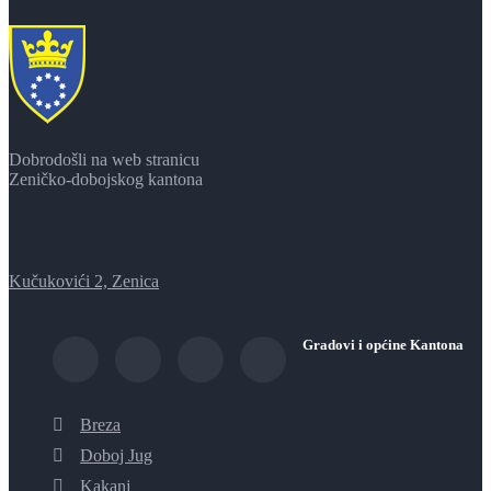
Dobrodošli na web stranicu
Zeničko-dobojskog kantona
Kučukovići 2, Zenica
Gradovi i općine Kantona
Breza
Doboj Jug
Kakanj