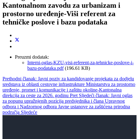
Kantonalnom zavodu za urbanizam i
prostorno uređenje-Viši referent za
tehničke poslove i bazu podataka
Preuzmi dodatak:
Interni-oglas-KZU-visi-referent-za-tehnicke-poslove-i-
bazu-podataka.pdf
(196.61 KB)
Prethodni članak: Javni poziv za kandidovanje projekata za dodjelu
sredstava iz oblasti cestovne infrastrukture Ministarstva za prostorno
uređenje, promet i komunikacije i zaštitu okoline-Kantonalna
direkcija za ceste za 2026. godinu
Pret
Sljedeći članak: Javni oglas
za popunu upražnjenih pozicija predsjednika i člana Upravnog
odbora i Nadzornog odbora Javne ustanove za zaštićena prirodna
područja
Sljedeće