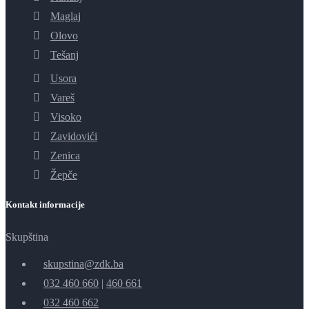
Maglaj
Olovo
Tešanj
Usora
Vareš
Visoko
Zavidovići
Zenica
Žepče
Kontakt informacije
Skupština
skupstina@zdk.ba
032 460 660
|
460 661
032 460 662