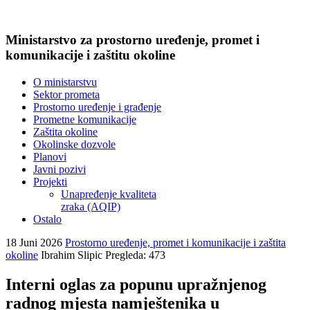
Ministarstvo za prostorno uređenje, promet i
komunikacije i zaštitu okoline
O ministarstvu
Sektor prometa
Prostorno uređenje i građenje
Prometne komunikacije
Zaštita okoline
Okolinske dozvole
Planovi
Javni pozivi
Projekti
Unapređenje kvaliteta
zraka (AQIP)
Ostalo
18 Juni 2026
Prostorno uređenje, promet i komunikacije i zaštita
okoline
Ibrahim Slipic
Pregleda: 473
Interni oglas za popunu upražnjenog
radnog mjesta namještenika u