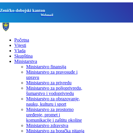
Zeničko-dobojski kanton
Webmail
Početna
Vijesti
Vlada
Skupština
Ministarstva
Ministarstvo finansija
Ministarstvo za pravosuđe i
upravu
Ministarstvo za privredu
Ministarstvo za poljoprivredu,
šumarstvo i vodoprivredu
Ministarstvo za obrazovanje,
nauku, kulturu i sport
Ministarstvo za prostorno
uređenje, promet i
komunikacije i zaštitu okoline
Ministarstvo zdravstva
Ministarstvo za boračka pitanja