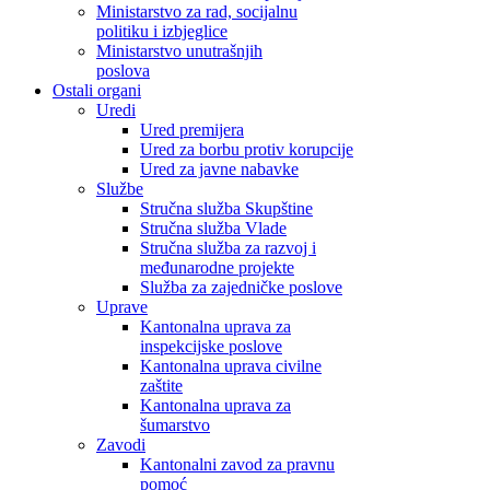
Ministarstvo za rad, socijalnu
politiku i izbjeglice
Ministarstvo unutrašnjih
poslova
Ostali organi
Uredi
Ured premijera
Ured za borbu protiv korupcije
Ured za javne nabavke
Službe
Stručna služba Skupštine
Stručna služba Vlade
Stručna služba za razvoj i
međunarodne projekte
Služba za zajedničke poslove
Uprave
Kantonalna uprava za
inspekcijske poslove
Kantonalna uprava civilne
zaštite
Kantonalna uprava za
šumarstvo
Zavodi
Kantonalni zavod za pravnu
pomoć