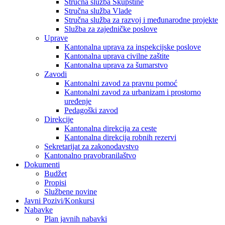
Stručna služba Skupštine
Stručna služba Vlade
Stručna služba za razvoj i međunarodne projekte
Služba za zajedničke poslove
Uprave
Kantonalna uprava za inspekcijske poslove
Kantonalna uprava civilne zaštite
Kantonalna uprava za šumarstvo
Zavodi
Kantonalni zavod za pravnu pomoć
Kantonalni zavod za urbanizam i prostorno
uređenje
Pedagoški zavod
Direkcije
Kantonalna direkcija za ceste
Kantonalna direkcija robnih rezervi
Sekretarijat za zakonodavstvo
Kantonalno pravobranilaštvo
Dokumenti
Budžet
Propisi
Službene novine
Javni Pozivi/Konkursi
Nabavke
Plan javnih nabavki