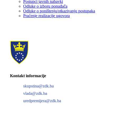
Postupci javnih nabavki
Odluke o izboru ponuđača
Odluke o poništenju/otkazivanju postupaka
Praćenje realizacije ugovora
Kontakt informacije
skupstina@zdk.ba
vlada@zdk.ba
uredpremijera@zdk.ba