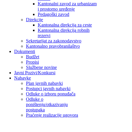
Kantonalni zavod za urbanizam
i prostorno uređenje
Pedagoški zavod
Direkcije
Kantonalna direkcija za ceste
Kantonalna direkcija robnih
rezervi
Sekretarijat za zakonodavstvo
Kantonalno pravobranilaštvo
Dokumenti
Budžet
Propisi
Službene novine
Javni Pozivi/Konkursi
Nabavke
Plan javnih nabavki
Postupci javnih nabavki
Odluke o izboru ponuđača
Odluke o
poništenju/otkazivanju
postupaka
Praćenje realizacije ugovora