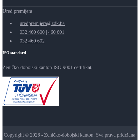
Ured premijera
uredpremijera@zdk.ba
032 460 600
|
460 601
032 460 602
ISO standard
Zeničko-dobojski kanton-ISO 9001 certifikat.
Copyright © 2026 - Zeničko-dobojski kanton. Sva prava pridržana.