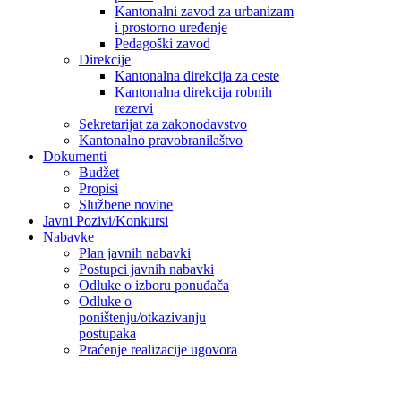
Kantonalni zavod za urbanizam
i prostorno uređenje
Pedagoški zavod
Direkcije
Kantonalna direkcija za ceste
Kantonalna direkcija robnih
rezervi
Sekretarijat za zakonodavstvo
Kantonalno pravobranilaštvo
Dokumenti
Budžet
Propisi
Službene novine
Javni Pozivi/Konkursi
Nabavke
Plan javnih nabavki
Postupci javnih nabavki
Odluke o izboru ponuđača
Odluke o
poništenju/otkazivanju
postupaka
Praćenje realizacije ugovora