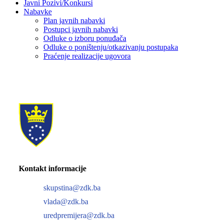
Javni Pozivi/Konkursi
Nabavke
Plan javnih nabavki
Postupci javnih nabavki
Odluke o izboru ponuđača
Odluke o poništenju/otkazivanju postupaka
Praćenje realizacije ugovora
Kontakt informacije
skupstina@zdk.ba
vlada@zdk.ba
uredpremijera@zdk.ba