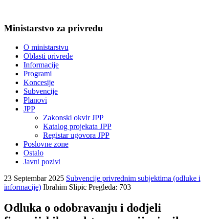
Ministarstvo za privredu
O ministarstvu
Oblasti privrede
Informacije
Programi
Koncesije
Subvencije
Planovi
JPP
Zakonski okvir JPP
Katalog projekata JPP
Registar ugovora JPP
Poslovne zone
Ostalo
Javni pozivi
23 Septembar 2025
Subvencije privrednim subjektima (odluke i
informacije)
Ibrahim Slipic
Pregleda: 703
Odluka o odobravanju i dodjeli