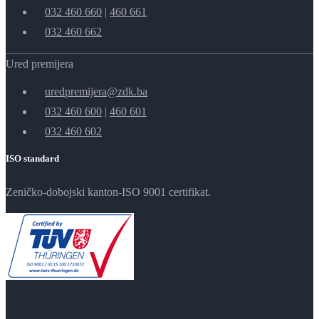
032 460 660
|
460 661
032 460 662
Ured premijera
uredpremijera@zdk.ba
032 460 600
|
460 601
032 460 602
ISO standard
Zeničko-dobojski kanton-ISO 9001 certifikat.