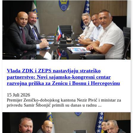
Vlada ZDK i ZEPS nastavljaju strateško
partnerstvo: Novi sajamsko-kongresni centar
razvojna prilika za Zenicu i Bosnu i Hercegovinu
15 Juli 2026
Premijer Zeničko-dobojskog kantona Nezir Pivić i ministar za
privredu Samir Šibonjić primili su danas u radnu ...