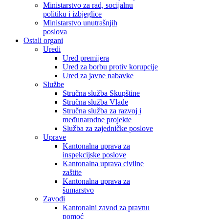
Ministarstvo za rad, socijalnu
politiku i izbjeglice
Ministarstvo unutrašnjih
poslova
Ostali organi
Uredi
Ured premijera
Ured za borbu protiv korupcije
Ured za javne nabavke
Službe
Stručna služba Skupštine
Stručna služba Vlade
Stručna služba za razvoj i
međunarodne projekte
Služba za zajedničke poslove
Uprave
Kantonalna uprava za
inspekcijske poslove
Kantonalna uprava civilne
zaštite
Kantonalna uprava za
šumarstvo
Zavodi
Kantonalni zavod za pravnu
pomoć