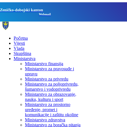
Zeničko-dobojski kanton
Webmail
Početna
Vijesti
Vlada
Skupština
Ministarstva
Ministarstvo finansija
Ministarstvo za pravosuđe i
upravu
Ministarstvo za privredu
Ministarstvo za poljoprivredu,
šumarstvo i vodoprivredu
Ministarstvo za obrazovanje,
nauku, kulturu i sport
Ministarstvo za prostorno
uređenje, promet i
komunikacije i zaštitu okoline
Ministarstvo zdravstva
Ministarstvo za boračka pitanja