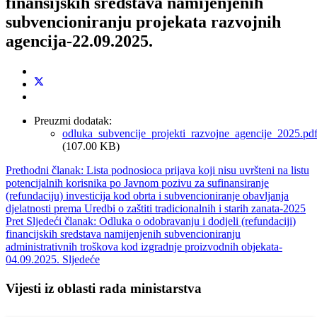
finansijskih sredstava namijenjenih
subvencioniranju projekata razvojnih
agencija-22.09.2025.
Preuzmi dodatak:
odluka_subvencije_projekti_razvojne_agencije_2025.pd
(107.00 KB)
Prethodni članak: Lista podnosioca prijava koji nisu uvršteni na listu
potencijalnih korisnika po Javnom pozivu za sufinansiranje
(refundaciju) investicija kod obrta i subvencioniranje obavljanja
djelatnosti prema Uredbi o zaštiti tradicionalnih i starih zanata-2025
Pret
Sljedeći članak: Odluka o odobravanju i dodjeli (refundaciji)
financijskih sredstava namijenjenih subvencioniranju
administrativnih troškova kod izgradnje proizvodnih objekata-
04.09.2025.
Sljedeće
Vijesti iz oblasti rada ministarstva