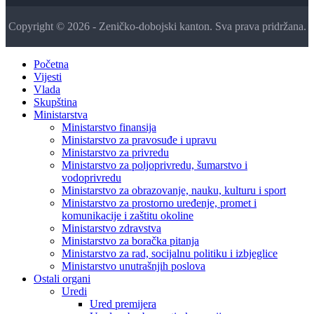
Copyright © 2026 - Zeničko-dobojski kanton. Sva prava pridržana.
Početna
Vijesti
Vlada
Skupština
Ministarstva
Ministarstvo finansija
Ministarstvo za pravosuđe i upravu
Ministarstvo za privredu
Ministarstvo za poljoprivredu, šumarstvo i
vodoprivredu
Ministarstvo za obrazovanje, nauku, kulturu i sport
Ministarstvo za prostorno uređenje, promet i
komunikacije i zaštitu okoline
Ministarstvo zdravstva
Ministarstvo za boračka pitanja
Ministarstvo za rad, socijalnu politiku i izbjeglice
Ministarstvo unutrašnjih poslova
Ostali organi
Uredi
Ured premijera