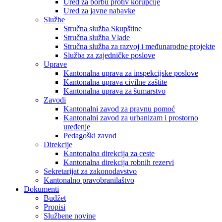
Ured za borbu protiv korupcije
Ured za javne nabavke
Službe
Stručna služba Skupštine
Stručna služba Vlade
Stručna služba za razvoj i međunarodne projekte
Služba za zajedničke poslove
Uprave
Kantonalna uprava za inspekcijske poslove
Kantonalna uprava civilne zaštite
Kantonalna uprava za šumarstvo
Zavodi
Kantonalni zavod za pravnu pomoć
Kantonalni zavod za urbanizam i prostorno
uređenje
Pedagoški zavod
Direkcije
Kantonalna direkcija za ceste
Kantonalna direkcija robnih rezervi
Sekretarijat za zakonodavstvo
Kantonalno pravobranilaštvo
Dokumenti
Budžet
Propisi
Službene novine