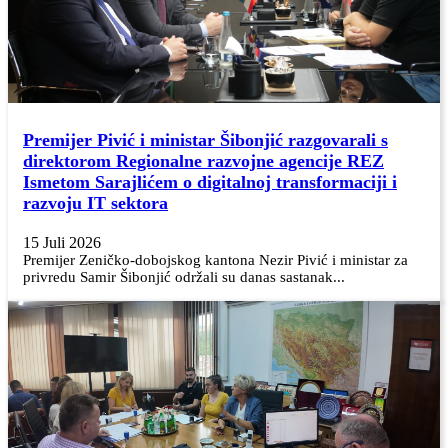
Premijer Pivić i ministar Šibonjić razgovarali s
direktorom Regionalne razvojne agencije REZ
Ismetom Sarajlićem o digitalnoj transformaciji i
razvoju IT sektora
15 Juli 2026
Premijer Zeničko-dobojskog kantona Nezir Pivić i ministar za
privredu Samir Šibonjić održali su danas sastanak...