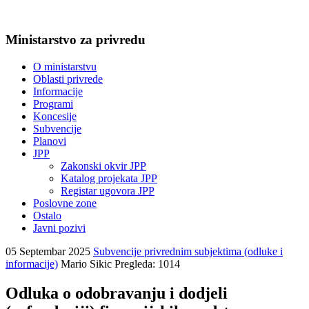
Ministarstvo za privredu
O ministarstvu
Oblasti privrede
Informacije
Programi
Koncesije
Subvencije
Planovi
JPP
Zakonski okvir JPP
Katalog projekata JPP
Registar ugovora JPP
Poslovne zone
Ostalo
Javni pozivi
05 Septembar 2025
Subvencije privrednim subjektima (odluke i
informacije)
Mario Sikic
Pregleda: 1014
Odluka o odobravanju i dodjeli