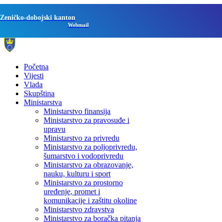
Zeničko-dobojski kanton
Webmail
Početna
Vijesti
Vlada
Skupština
Ministarstva
Ministarstvo finansija
Ministarstvo za pravosuđe i
upravu
Ministarstvo za privredu
Ministarstvo za poljoprivredu,
šumarstvo i vodoprivredu
Ministarstvo za obrazovanje,
nauku, kulturu i sport
Ministarstvo za prostorno
uređenje, promet i
komunikacije i zaštitu okoline
Ministarstvo zdravstva
Ministarstvo za boračka pitanja