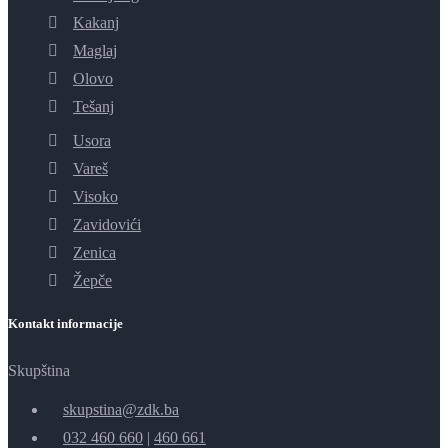
Kakanj
Maglaj
Olovo
Tešanj
Usora
Vareš
Visoko
Zavidovići
Zenica
Žepče
Kontakt informacije
Skupština
skupstina@zdk.ba
032 460 660
|
460 661