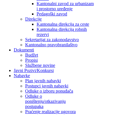
Kantonalni zavod za urbanizam
i prostorno uređenje
Pedagoški zavod
Direkcije
Kantonalna direkcija za ceste
Kantonalna direkcija robnih
rezervi
Sekretarijat za zakonodavstvo
Kantonalno pravobranilaštvo
Dokumenti
Budžet
Propisi
Službene novine
Javni Pozivi/Konkursi
Nabavke
Plan javnih nabavki
Postupci javnih nabavki
Odluke o izboru ponuđača
Odluke o
poništenju/otkazivanju
postupaka
Praćenje realizacije ugovora