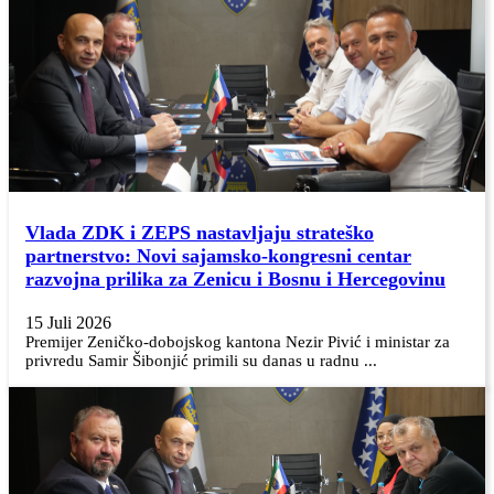
Vlada ZDK i ZEPS nastavljaju strateško
partnerstvo: Novi sajamsko-kongresni centar
razvojna prilika za Zenicu i Bosnu i Hercegovinu
15 Juli 2026
Premijer Zeničko-dobojskog kantona Nezir Pivić i ministar za
privredu Samir Šibonjić primili su danas u radnu ...