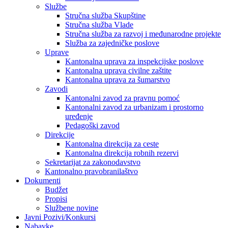
Službe
Stručna služba Skupštine
Stručna služba Vlade
Stručna služba za razvoj i međunarodne projekte
Služba za zajedničke poslove
Uprave
Kantonalna uprava za inspekcijske poslove
Kantonalna uprava civilne zaštite
Kantonalna uprava za šumarstvo
Zavodi
Kantonalni zavod za pravnu pomoć
Kantonalni zavod za urbanizam i prostorno
uređenje
Pedagoški zavod
Direkcije
Kantonalna direkcija za ceste
Kantonalna direkcija robnih rezervi
Sekretarijat za zakonodavstvo
Kantonalno pravobranilaštvo
Dokumenti
Budžet
Propisi
Službene novine
Javni Pozivi/Konkursi
Nabavke