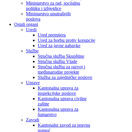
Ministarstvo za rad, socijalnu
politiku i izbjeglice
Ministarstvo unutrašnjih
poslova
Ostali organi
Uredi
Ured premijera
Ured za borbu protiv korupcije
Ured za javne nabavke
Službe
Stručna služba Skupštine
Stručna služba Vlade
Stručna služba za razvoj i
međunarodne projekte
Služba za zajedničke poslove
Uprave
Kantonalna uprava za
inspekcijske poslove
Kantonalna uprava civilne
zaštite
Kantonalna uprava za
šumarstvo
Zavodi
Kantonalni zavod za pravnu
pomoć