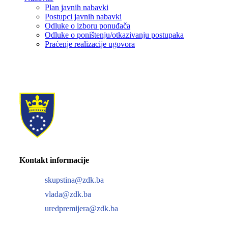
Plan javnih nabavki
Postupci javnih nabavki
Odluke o izboru ponuđača
Odluke o poništenju/otkazivanju postupaka
Praćenje realizacije ugovora
Kontakt informacije
skupstina@zdk.ba
vlada@zdk.ba
uredpremijera@zdk.ba