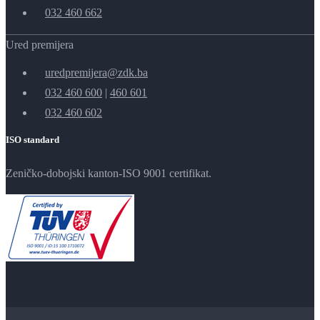
032 460 662
Ured premijera
uredpremijera@zdk.ba
032 460 600
|
460 601
032 460 602
ISO standard
Zeničko-dobojski kanton-ISO 9001 certifikat.