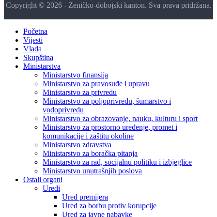
Copyright © 2026 - Zeničko-dobojski kanton. Sva prava pridržana.
Početna
Vijesti
Vlada
Skupština
Ministarstva
Ministarstvo finansija
Ministarstvo za pravosuđe i upravu
Ministarstvo za privredu
Ministarstvo za poljoprivredu, šumarstvo i
vodoprivredu
Ministarstvo za obrazovanje, nauku, kulturu i sport
Ministarstvo za prostorno uređenje, promet i
komunikacije i zaštitu okoline
Ministarstvo zdravstva
Ministarstvo za boračka pitanja
Ministarstvo za rad, socijalnu politiku i izbjeglice
Ministarstvo unutrašnjih poslova
Ostali organi
Uredi
Ured premijera
Ured za borbu protiv korupcije
Ured za javne nabavke