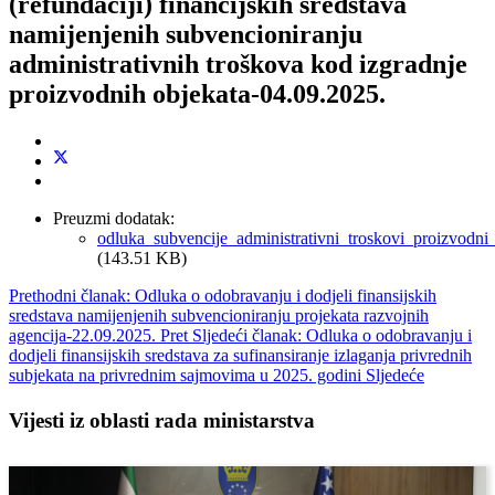
(refundaciji) financijskih sredstava
namijenjenih subvencioniranju
administrativnih troškova kod izgradnje
proizvodnih objekata-04.09.2025.
Preuzmi dodatak:
odluka_subvencije_administrativni_troskovi_proizvodni
(143.51 KB)
Prethodni članak: Odluka o odobravanju i dodjeli finansijskih
sredstava namijenjenih subvencioniranju projekata razvojnih
agencija-22.09.2025.
Pret
Sljedeći članak: Odluka o odobravanju i
dodjeli finansijskih sredstava za sufinansiranje izlaganja privrednih
subjekata na privrednim sajmovima u 2025. godini
Sljedeće
Vijesti iz oblasti rada ministarstva