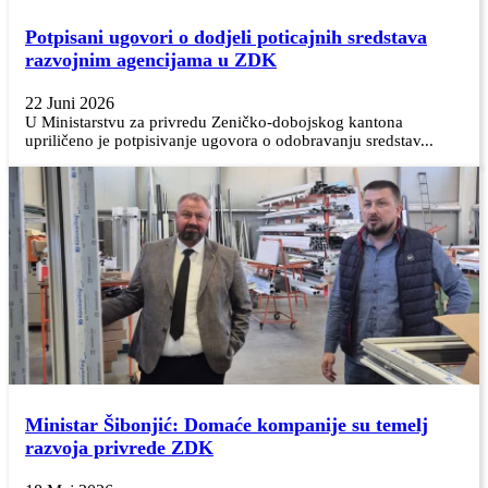
Potpisani ugovori o dodjeli poticajnih sredstava
razvojnim agencijama u ZDK
22 Juni 2026
U Ministarstvu za privredu Zeničko-dobojskog kantona
upriličeno je potpisivanje ugovora o odobravanju sredstav...
Ministar Šibonjić: Domaće kompanije su temelj
razvoja privrede ZDK