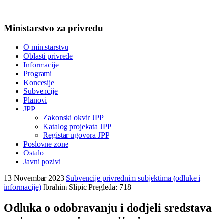
Ministarstvo za privredu
O ministarstvu
Oblasti privrede
Informacije
Programi
Koncesije
Subvencije
Planovi
JPP
Zakonski okvir JPP
Katalog projekata JPP
Registar ugovora JPP
Poslovne zone
Ostalo
Javni pozivi
13 Novembar 2023
Subvencije privrednim subjektima (odluke i
informacije)
Ibrahim Slipic
Pregleda: 718
Odluka o odobravanju i dodjeli sredstava