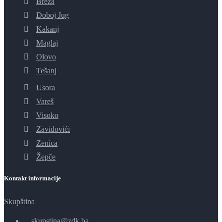
Breza
Doboj Jug
Kakanj
Maglaj
Olovo
Tešanj
Usora
Vareš
Visoko
Zavidovići
Zenica
Žepče
Kontakt informacije
Skupština
skupstina@zdk.ba