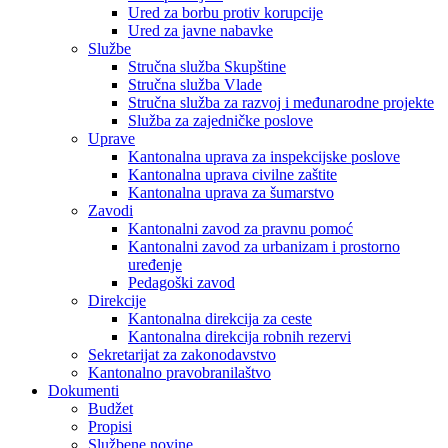
Ured za borbu protiv korupcije
Ured za javne nabavke
Službe
Stručna služba Skupštine
Stručna služba Vlade
Stručna služba za razvoj i međunarodne projekte
Služba za zajedničke poslove
Uprave
Kantonalna uprava za inspekcijske poslove
Kantonalna uprava civilne zaštite
Kantonalna uprava za šumarstvo
Zavodi
Kantonalni zavod za pravnu pomoć
Kantonalni zavod za urbanizam i prostorno
uređenje
Pedagoški zavod
Direkcije
Kantonalna direkcija za ceste
Kantonalna direkcija robnih rezervi
Sekretarijat za zakonodavstvo
Kantonalno pravobranilaštvo
Dokumenti
Budžet
Propisi
Službene novine