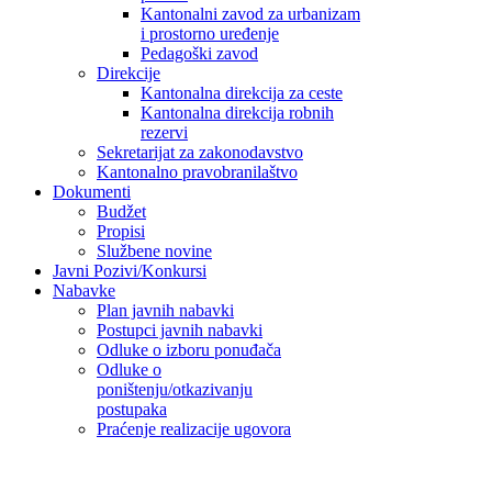
Kantonalni zavod za urbanizam
i prostorno uređenje
Pedagoški zavod
Direkcije
Kantonalna direkcija za ceste
Kantonalna direkcija robnih
rezervi
Sekretarijat za zakonodavstvo
Kantonalno pravobranilaštvo
Dokumenti
Budžet
Propisi
Službene novine
Javni Pozivi/Konkursi
Nabavke
Plan javnih nabavki
Postupci javnih nabavki
Odluke o izboru ponuđača
Odluke o
poništenju/otkazivanju
postupaka
Praćenje realizacije ugovora