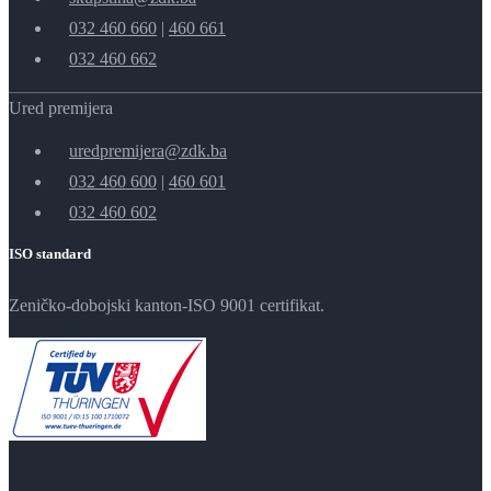
032 460 660
|
460 661
032 460 662
Ured premijera
uredpremijera@zdk.ba
032 460 600
|
460 601
032 460 602
ISO standard
Zeničko-dobojski kanton-ISO 9001 certifikat.