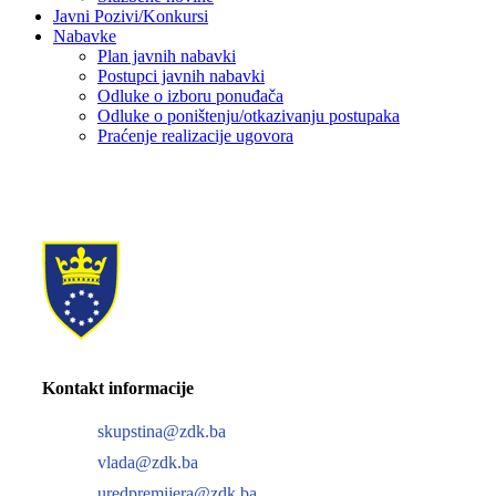
Javni Pozivi/Konkursi
Nabavke
Plan javnih nabavki
Postupci javnih nabavki
Odluke o izboru ponuđača
Odluke o poništenju/otkazivanju postupaka
Praćenje realizacije ugovora
Kontakt informacije
skupstina@zdk.ba
vlada@zdk.ba
uredpremijera@zdk.ba