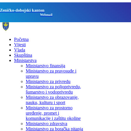
Zeničko-dobojski kanton
Webmail
Početna
Vijesti
Vlada
Skupština
Ministarstva
Ministarstvo finansija
Ministarstvo za pravosuđe i
upravu
Ministarstvo za privredu
Ministarstvo za poljoprivredu,
šumarstvo i vodoprivredu
Ministarstvo za obrazovanje,
nauku, kulturu i sport
Ministarstvo za prostorno
uređenje, promet i
komunikacije i zaštitu okoline
Ministarstvo zdravstva
Ministarstvo za boračka pitanja