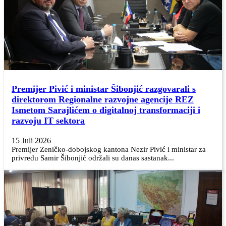
Premijer Pivić i ministar Šibonjić razgovarali s
direktorom Regionalne razvojne agencije REZ
Ismetom Sarajlićem o digitalnoj transformaciji i
razvoju IT sektora
15 Juli 2026
Premijer Zeničko-dobojskog kantona Nezir Pivić i ministar za
privredu Samir Šibonjić održali su danas sastanak...