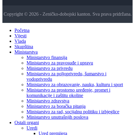
Copyright © 2026 - Zeničko-dobojski kanton. Sva prava pridržana.
Početna
Vijesti
Vlada
Skupština
Ministarstva
Ministarstvo finansija
Ministarstvo za pravosuđe i upravu
Ministarstvo za privredu
Ministarstvo za poljoprivredu, šumarstvo i
vodoprivredu
Ministarstvo za obrazovanje, nauku, kulturu i sport
Ministarstvo za prostorno uređenje, promet i
komunikacije i zaštitu okoline
Ministarstvo zdravstva
Ministarstvo za boračka pitanja
Ministarstvo za rad, socijalnu politiku i izbjeglice
Ministarstvo unutrašnjih poslova
Ostali organi
Uredi
Ured premijera