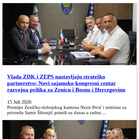
Vlada ZDK i ZEPS nastavljaju strateško
partnerstvo: Novi sajamsko-kongresni centar
razvojna prilika za Zenicu i Bosnu i Hercegovinu
15 Juli 2026
Premijer Zeničko-dobojskog kantona Nezir Pivić i ministar za
privredu Samir Šibonjić primili su danas u radnu ...