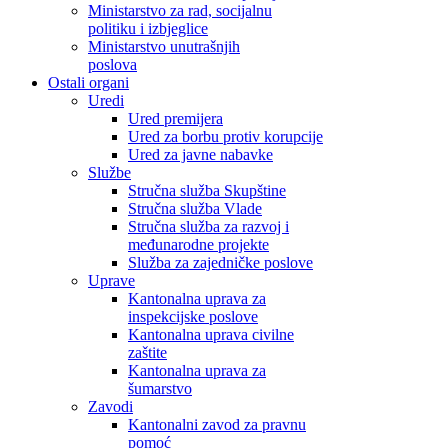
Ministarstvo za rad, socijalnu
politiku i izbjeglice
Ministarstvo unutrašnjih
poslova
Ostali organi
Uredi
Ured premijera
Ured za borbu protiv korupcije
Ured za javne nabavke
Službe
Stručna služba Skupštine
Stručna služba Vlade
Stručna služba za razvoj i
međunarodne projekte
Služba za zajedničke poslove
Uprave
Kantonalna uprava za
inspekcijske poslove
Kantonalna uprava civilne
zaštite
Kantonalna uprava za
šumarstvo
Zavodi
Kantonalni zavod za pravnu
pomoć