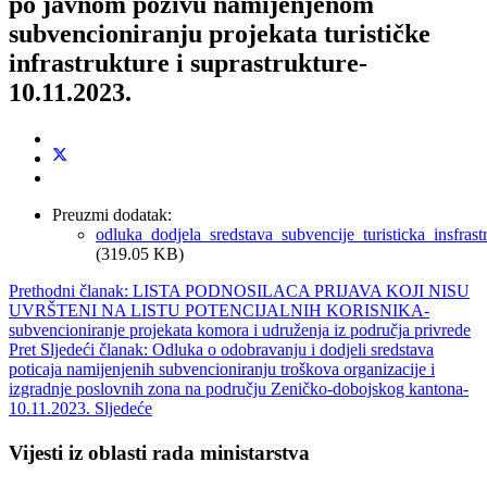
po javnom pozivu namijenjenom
subvencioniranju projekata turističke
infrastrukture i suprastrukture-
10.11.2023.
Preuzmi dodatak:
odluka_dodjela_sredstava_subvencije_turisticka_insfrast
(319.05 KB)
Prethodni članak: LISTA PODNOSILACA PRIJAVA KOJI NISU
UVRŠTENI NA LISTU POTENCIJALNIH KORISNIKA-
subvencioniranje projekata komora i udruženja iz područja privrede
Pret
Sljedeći članak: Odluka o odobravanju i dodjeli sredstava
poticaja namijenjenih subvencioniranju troškova organizacije i
izgradnje poslovnih zona na području Zeničko-dobojskog kantona-
10.11.2023.
Sljedeće
Vijesti iz oblasti rada ministarstva