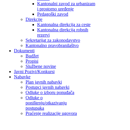
Kantonalni zavod za urbanizam
i prostorno uređenje
Pedagoški zavod
Direkcije
Kantonalna direkcija za ceste
Kantonalna direkcija robnih
rezervi
Sekretarijat za zakonodavstvo
Kantonalno pravobranilaštvo
Dokumenti
Budžet
Propisi
Službene novine
Javni Pozivi/Konkursi
Nabavke
Plan javnih nabavki
Postupci javnih nabavki
Odluke o izboru ponuđača
Odluke o
poništenju/otkazivanju
postupaka
Praćenje realizacije ugovora