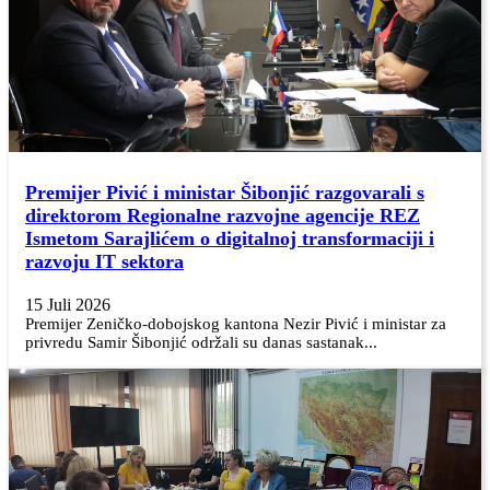
Premijer Pivić i ministar Šibonjić razgovarali s
direktorom Regionalne razvojne agencije REZ
Ismetom Sarajlićem o digitalnoj transformaciji i
razvoju IT sektora
15 Juli 2026
Premijer Zeničko-dobojskog kantona Nezir Pivić i ministar za
privredu Samir Šibonjić održali su danas sastanak...