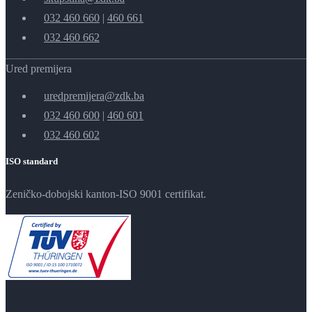
032 460 660
|
460 661
032 460 662
Ured premijera
uredpremijera@zdk.ba
032 460 600
|
460 601
032 460 602
ISO standard
Zeničko-dobojski kanton-ISO 9001 certifikat.