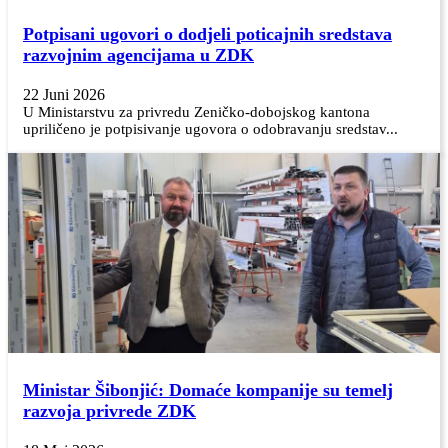
Potpisani ugovori o dodjeli poticajnih sredstava
razvojnim agencijama u ZDK
22 Juni 2026
U Ministarstvu za privredu Zeničko-dobojskog kantona
upriličeno je potpisivanje ugovora o odobravanju sredstav...
Ministar Šibonjić: Domaće kompanije su temelj
razvoja privrede ZDK