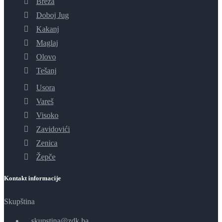
Breza
Doboj Jug
Kakanj
Maglaj
Olovo
Tešanj
Usora
Vareš
Visoko
Zavidovići
Zenica
Žepče
Kontakt informacije
Skupština
skupstina@zdk.ba