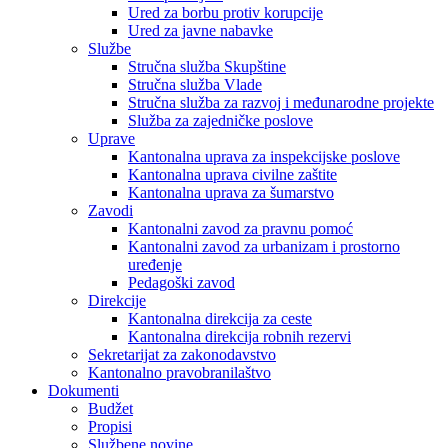
Ured za borbu protiv korupcije
Ured za javne nabavke
Službe
Stručna služba Skupštine
Stručna služba Vlade
Stručna služba za razvoj i međunarodne projekte
Služba za zajedničke poslove
Uprave
Kantonalna uprava za inspekcijske poslove
Kantonalna uprava civilne zaštite
Kantonalna uprava za šumarstvo
Zavodi
Kantonalni zavod za pravnu pomoć
Kantonalni zavod za urbanizam i prostorno
uređenje
Pedagoški zavod
Direkcije
Kantonalna direkcija za ceste
Kantonalna direkcija robnih rezervi
Sekretarijat za zakonodavstvo
Kantonalno pravobranilaštvo
Dokumenti
Budžet
Propisi
Službene novine