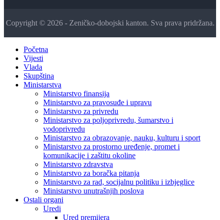
Copyright © 2026 - Zeničko-dobojski kanton. Sva prava pridržana.
Početna
Vijesti
Vlada
Skupština
Ministarstva
Ministarstvo finansija
Ministarstvo za pravosuđe i upravu
Ministarstvo za privredu
Ministarstvo za poljoprivredu, šumarstvo i
vodoprivredu
Ministarstvo za obrazovanje, nauku, kulturu i sport
Ministarstvo za prostorno uređenje, promet i
komunikacije i zaštitu okoline
Ministarstvo zdravstva
Ministarstvo za boračka pitanja
Ministarstvo za rad, socijalnu politiku i izbjeglice
Ministarstvo unutrašnjih poslova
Ostali organi
Uredi
Ured premijera