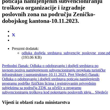
poticaja namijenjenih subvencioniranju
troškova organizacije i izgradnje
poslovnih zona na području Zeničko-
dobojskog kantona-10.11.2023.
Preuzmi dodatak:
odluka_dodjela_sredstava_subvencije_poslovne_zone.pd
(193.06 KB)
Prethodni članak: Odluka o odobravanju i dodjeli sredstava po
javnom pozivu namijenjenom subvencioniranju projekata turističke
infrastrukture i suprastrukture-10.11.2023.
Pret
Sljedeći članak:
Odluka o odobravanju i dodjeli sredstava poticaja namijenjenih
programu podrške fizičkim licima i registrovanim privrednim
subjektima sa područja ZDK za učešće u programu
subvencioniranja troškova kod pokretanja poslovnih ideja...
Sljedeće
Vijesti iz oblasti rada ministarstva