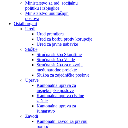
Ministarstvo za rad, socijalnu
politiku i izbjeglice
Ministarstvo unutrašnjih
poslova
Ostali organi
Uredi
Ured premijera
Ured za borbu protiv korupcije
Ured za javne nabavke
Službe
Stručna služba Skupštine
Stručna služba Vlade
Stručna služba za razvoj i
međunarodne projekte
Služba za zajedničke poslove
Uprave
Kantonalna uprava za
inspekcijske poslove
Kantonalna uprava civilne
zaštite
Kantonalna uprava za
šumarstvo
Zavodi
Kantonalni zavod za pravnu
pomoć