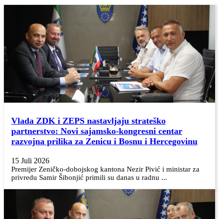
Vlada ZDK i ZEPS nastavljaju strateško
partnerstvo: Novi sajamsko-kongresni centar
razvojna prilika za Zenicu i Bosnu i Hercegovinu
15 Juli 2026
Premijer Zeničko-dobojskog kantona Nezir Pivić i ministar za
privredu Samir Šibonjić primili su danas u radnu ...