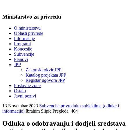
Ministarstvo za privredu
O ministarstvu
Oblasti privrede
Informacije
Programi
Koncesije
Subvencije
Planovi
JPP
Zakonski okvir JPP
Katalog projekata JPP
Registar ugovora JPP
Poslovne zone
Ostalo
Javni pozivi
13 Novembar 2023
Subvencije privrednim subjektima (odluke i
informacije)
Ibrahim Slipic
Pregleda: 404
Odluka o odobravanju i dodjeli sredstava