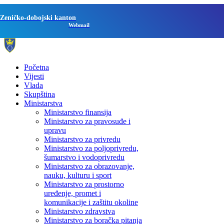
Zeničko-dobojski kanton
Webmail
Početna
Vijesti
Vlada
Skupština
Ministarstva
Ministarstvo finansija
Ministarstvo za pravosuđe i
upravu
Ministarstvo za privredu
Ministarstvo za poljoprivredu,
šumarstvo i vodoprivredu
Ministarstvo za obrazovanje,
nauku, kulturu i sport
Ministarstvo za prostorno
uređenje, promet i
komunikacije i zaštitu okoline
Ministarstvo zdravstva
Ministarstvo za boračka pitanja