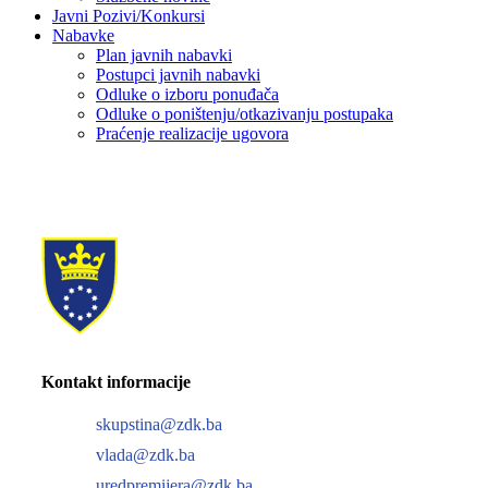
Javni Pozivi/Konkursi
Nabavke
Plan javnih nabavki
Postupci javnih nabavki
Odluke o izboru ponuđača
Odluke o poništenju/otkazivanju postupaka
Praćenje realizacije ugovora
Kontakt informacije
skupstina@zdk.ba
vlada@zdk.ba
uredpremijera@zdk.ba