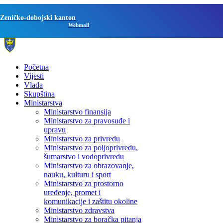
Zeničko-dobojski kanton
Webmail
Početna
Vijesti
Vlada
Skupština
Ministarstva
Ministarstvo finansija
Ministarstvo za pravosuđe i
upravu
Ministarstvo za privredu
Ministarstvo za poljoprivredu,
šumarstvo i vodoprivredu
Ministarstvo za obrazovanje,
nauku, kulturu i sport
Ministarstvo za prostorno
uređenje, promet i
komunikacije i zaštitu okoline
Ministarstvo zdravstva
Ministarstvo za boračka pitanja