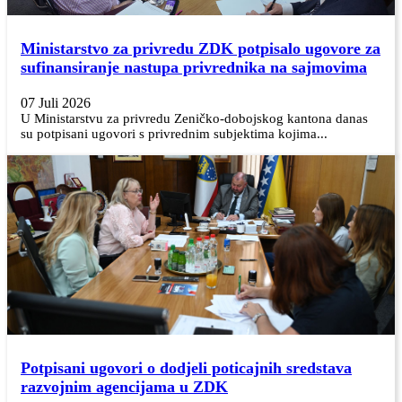
Ministarstvo za privredu ZDK potpisalo ugovore za
sufinansiranje nastupa privrednika na sajmovima
07 Juli 2026
U Ministarstvu za privredu Zeničko-dobojskog kantona danas
su potpisani ugovori s privrednim subjektima kojima...
Potpisani ugovori o dodjeli poticajnih sredstava
razvojnim agencijama u ZDK