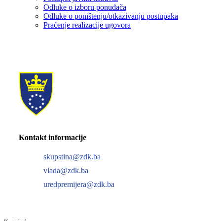
Odluke o izboru ponuđača
Odluke o poništenju/otkazivanju postupaka
Praćenje realizacije ugovora
Kontakt informacije
skupstina@zdk.ba
vlada@zdk.ba
uredpremijera@zdk.ba