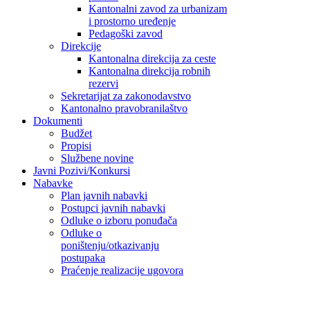
Kantonalni zavod za urbanizam
i prostorno uređenje
Pedagoški zavod
Direkcije
Kantonalna direkcija za ceste
Kantonalna direkcija robnih
rezervi
Sekretarijat za zakonodavstvo
Kantonalno pravobranilaštvo
Dokumenti
Budžet
Propisi
Službene novine
Javni Pozivi/Konkursi
Nabavke
Plan javnih nabavki
Postupci javnih nabavki
Odluke o izboru ponuđača
Odluke o
poništenju/otkazivanju
postupaka
Praćenje realizacije ugovora