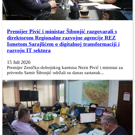
Premijer Pivić i ministar Šibonjić razgovarali s
direktorom Regionalne razvojne agencije REZ
Ismetom Sarajlićem o digitalnoj transformaciji i
razvoju IT sektora
15 Juli 2026
Premijer Zeničko-dobojskog kantona Nezir Pivić i ministar za
privredu Samir Šibonjić održali su danas sastanak...