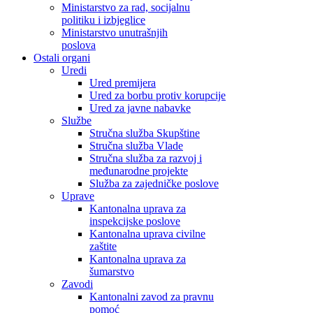
Ministarstvo za rad, socijalnu
politiku i izbjeglice
Ministarstvo unutrašnjih
poslova
Ostali organi
Uredi
Ured premijera
Ured za borbu protiv korupcije
Ured za javne nabavke
Službe
Stručna služba Skupštine
Stručna služba Vlade
Stručna služba za razvoj i
međunarodne projekte
Služba za zajedničke poslove
Uprave
Kantonalna uprava za
inspekcijske poslove
Kantonalna uprava civilne
zaštite
Kantonalna uprava za
šumarstvo
Zavodi
Kantonalni zavod za pravnu
pomoć