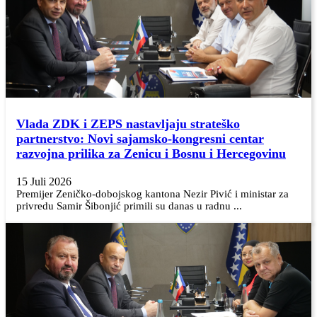
Vlada ZDK i ZEPS nastavljaju strateško
partnerstvo: Novi sajamsko-kongresni centar
razvojna prilika za Zenicu i Bosnu i Hercegovinu
15 Juli 2026
Premijer Zeničko-dobojskog kantona Nezir Pivić i ministar za
privredu Samir Šibonjić primili su danas u radnu ...