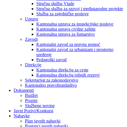
Stručna služba Vlade
Stručna služba za razvoj i međunarodne projekte
Služba za zajedničke poslove
Uprave
Kantonalna uprava za inspekcijske poslove
Kantonalna uprava civilne zaštite
Kantonalna uprava za šumarstvo
Zavodi
Kantonalni zavod za pravnu pomoć
Kantonalni zavod za urbanizam i prostorno
uređenje
Pedagoški zavod
Direkcije
Kantonalna direkcija za ceste
Kantonalna direkcija robnih rezervi
Sekretarijat za zakonodavstvo
Kantonalno pravobranilaštvo
Dokumenti
Budžet
Propisi
Službene novine
Javni Pozivi/Konkursi
Nabavke
Plan javnih nabavki
Postupci javnih nabavki