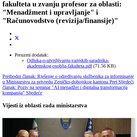
fakulteta u zvanju profesor za oblasti:
"Menadžment i upravljanje" i
"Računovodstvo (revizija/finansije)"
Preuzmi dodatak:
Odluka-o-utvrdjivanju-vanjskih-saradnika-
akademskog-osoblja-fakulteta.pdf
(71.56 KB)
Prethodni članak: Rješenje o određivanju službenika za informisanje
u Ministarstvu za privredu Zeničko-dobojskog kantona
Pret
Sljedeći
članak: Poziv na seminar "AI menadžer i digitalna transformacija
kompanija"
Sljedeće
Vijesti iz oblasti rada ministarstva