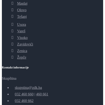
Maglaj
Olovo
Tešanj
Usora
Vareš
Visoko
Zavidovići
Zenica
Žepče
Kontakt informacije
Skupština
skupstina@zdk.ba
032 460 660
|
460 661
032 460 662