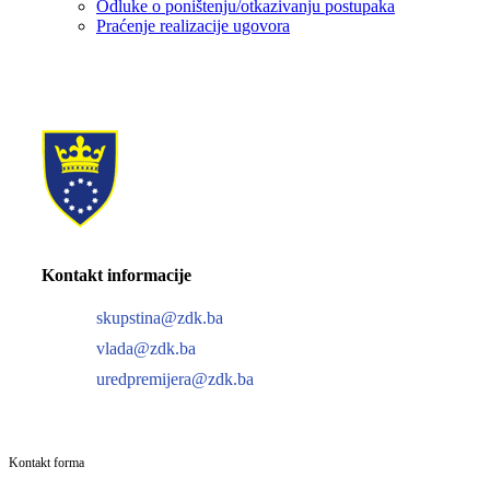
Odluke o poništenju/otkazivanju postupaka
Praćenje realizacije ugovora
Kontakt informacije
skupstina@zdk.ba
vlada@zdk.ba
uredpremijera@zdk.ba
Kontakt forma