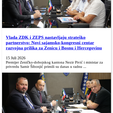
Vlada ZDK i ZEPS nastavljaju strateško
partnerstvo: Novi sajamsko-kongresni centar
razvojna prilika za Zenicu i Bosnu i Hercegovinu
15 Juli 2026
Premijer Zeničko-dobojskog kantona Nezir Pivić i ministar za
privredu Samir Šibonjić primili su danas u radnu ...