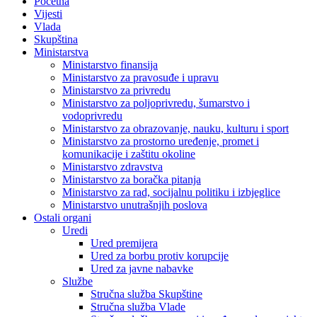
Početna
Vijesti
Vlada
Skupština
Ministarstva
Ministarstvo finansija
Ministarstvo za pravosuđe i upravu
Ministarstvo za privredu
Ministarstvo za poljoprivredu, šumarstvo i
vodoprivredu
Ministarstvo za obrazovanje, nauku, kulturu i sport
Ministarstvo za prostorno uređenje, promet i
komunikacije i zaštitu okoline
Ministarstvo zdravstva
Ministarstvo za boračka pitanja
Ministarstvo za rad, socijalnu politiku i izbjeglice
Ministarstvo unutrašnjih poslova
Ostali organi
Uredi
Ured premijera
Ured za borbu protiv korupcije
Ured za javne nabavke
Službe
Stručna služba Skupštine
Stručna služba Vlade