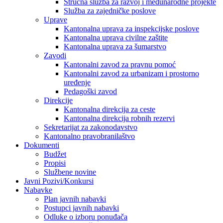
Stručna služba za razvoj i međunarodne projekte
Služba za zajedničke poslove
Uprave
Kantonalna uprava za inspekcijske poslove
Kantonalna uprava civilne zaštite
Kantonalna uprava za šumarstvo
Zavodi
Kantonalni zavod za pravnu pomoć
Kantonalni zavod za urbanizam i prostorno
uređenje
Pedagoški zavod
Direkcije
Kantonalna direkcija za ceste
Kantonalna direkcija robnih rezervi
Sekretarijat za zakonodavstvo
Kantonalno pravobranilaštvo
Dokumenti
Budžet
Propisi
Službene novine
Javni Pozivi/Konkursi
Nabavke
Plan javnih nabavki
Postupci javnih nabavki
Odluke o izboru ponuđača