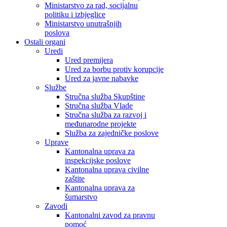
Ministarstvo za rad, socijalnu
politiku i izbjeglice
Ministarstvo unutrašnjih
poslova
Ostali organi
Uredi
Ured premijera
Ured za borbu protiv korupcije
Ured za javne nabavke
Službe
Stručna služba Skupštine
Stručna služba Vlade
Stručna služba za razvoj i
međunarodne projekte
Služba za zajedničke poslove
Uprave
Kantonalna uprava za
inspekcijske poslove
Kantonalna uprava civilne
zaštite
Kantonalna uprava za
šumarstvo
Zavodi
Kantonalni zavod za pravnu
pomoć