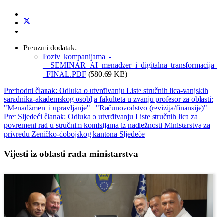
Preuzmi dodatak:
Poziv_kompanijama_-
__SEMINAR_AI_menadzer_i_digitalna_transformacija
_FINAL.PDF
(580.69 KB)
Prethodni članak: Odluka o utvrđivanju Liste stručnih lica-vanjskih
saradnika-akademskog osoblja fakulteta u zvanju profesor za oblasti:
"Menadžment i upravljanje" i "Računovodstvo (revizija/finansije)"
Pret
Sljedeći članak: Odluka o utvrđivanju Liste stručnih lica za
povremeni rad u stručnim komisijama iz nadležnosti Ministarstva za
privredu Zeničko-dobojskog kantona
Sljedeće
Vijesti iz oblasti rada ministarstva