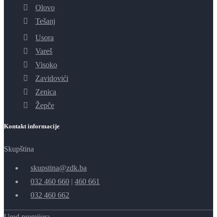
Olovo
Tešanj
Usora
Vareš
Visoko
Zavidovići
Zenica
Žepče
Kontakt informacije
Skupština
skupstina@zdk.ba
032 460 660
|
460 661
032 460 662
Ured premijera