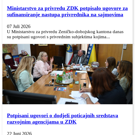
Ministarstvo za privredu ZDK potpisalo ugovore za
sufinansiranje nastupa privrednika na sajmovima
07 Juli 2026
U Ministarstvu za privredu Zeničko-dobojskog kantona danas
su potpisani ugovori s privrednim subjektima kojima...
Potpisani ugovori o dodjeli poticajnih sredstava
razvojnim agencijama u ZDK
22 Juni 2026