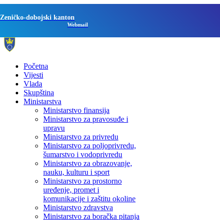
Zeničko-dobojski kanton
Webmail
Početna
Vijesti
Vlada
Skupština
Ministarstva
Ministarstvo finansija
Ministarstvo za pravosuđe i
upravu
Ministarstvo za privredu
Ministarstvo za poljoprivredu,
šumarstvo i vodoprivredu
Ministarstvo za obrazovanje,
nauku, kulturu i sport
Ministarstvo za prostorno
uređenje, promet i
komunikacije i zaštitu okoline
Ministarstvo zdravstva
Ministarstvo za boračka pitanja