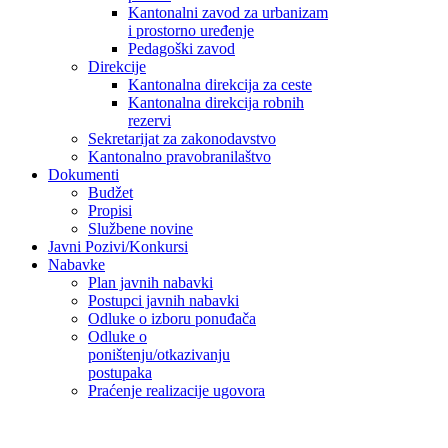
Kantonalni zavod za urbanizam
i prostorno uređenje
Pedagoški zavod
Direkcije
Kantonalna direkcija za ceste
Kantonalna direkcija robnih
rezervi
Sekretarijat za zakonodavstvo
Kantonalno pravobranilaštvo
Dokumenti
Budžet
Propisi
Službene novine
Javni Pozivi/Konkursi
Nabavke
Plan javnih nabavki
Postupci javnih nabavki
Odluke o izboru ponuđača
Odluke o
poništenju/otkazivanju
postupaka
Praćenje realizacije ugovora