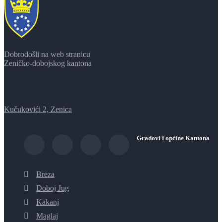
Dobrodošli na web stranicu
Zeničko-dobojskog kantona
Kučukovići 2, Zenica
Gradovi i općine Kantona
Breza
Doboj Jug
Kakanj
Maglaj