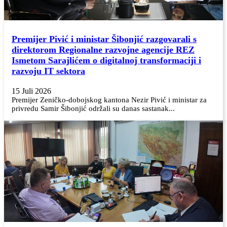
Premijer Pivić i ministar Šibonjić razgovarali s
direktorom Regionalne razvojne agencije REZ
Ismetom Sarajlićem o digitalnoj transformaciji i
razvoju IT sektora
15 Juli 2026
Premijer Zeničko-dobojskog kantona Nezir Pivić i ministar za
privredu Samir Šibonjić održali su danas sastanak...