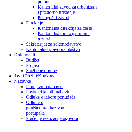
pomoć
Kantonalni zavod za urbanizam
i prostorno uređenje
Pedagoški zavod
Direkcije
Kantonalna direkcija za ceste
Kantonalna direkcija robnih
rezervi
Sekretarijat za zakonodavstvo
Kantonalno pravobranilaštvo
Dokumenti
Budžet
Propisi
Službene novine
Javni Pozivi/Konkursi
Nabavke
Plan javnih nabavki
Postupci javnih nabavki
Odluke o izboru ponuđača
Odluke o
poništenju/otkazivanju
postupaka
Praćenje realizacije ugovora