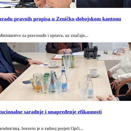
 izradu pravnih propisa u Zeničko-dobojskom kantonu
nistarstvo za pravosuđe i upravu, uz značajn...
ucionalne saradnje i unapređenje efikasnosti
radnicima, boravio je u radnoj posjeti Opći...