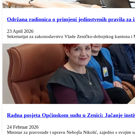
Održana radionica o primjeni jedinstvenih pravila za
23 April 2026
Sekretarijat za zakonodavstvo Vlade Zeničko-dobojskog kantona i Mi
Radna posjeta Općinskom sudu u Zenici: Jačanje instit
24 Februar 2026
Ministar za pravosuđe i upravu Nebojša Nikolić, zajedno s svojim sa