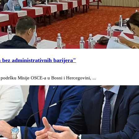
 bez administrativnih barijera"
podršku Misije OSCE-a u Bosni i Hercegovini, ...