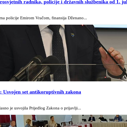
osvjetnih radnika, policije i državnih službenika od 1. ju
ima policije Emirom Vračom, finansija Dženano...
a: Usvojen set antikoruptivnih zakona
no je usvojila Prijedlog Zakona o prijavlji...