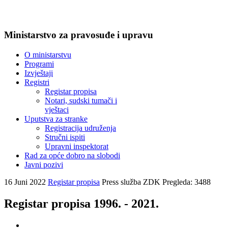
Ministarstvo za pravosuđe i upravu
O ministarstvu
Programi
Izvještaji
Registri
Registar propisa
Notari, sudski tumači i
vještaci
Uputstva za stranke
Registracija udruženja
Stručni ispiti
Upravni inspektorat
Rad za opće dobro na slobodi
Javni pozivi
16 Juni 2022
Registar propisa
Press služba ZDK
Pregleda: 3488
Registar propisa 1996. - 2021.