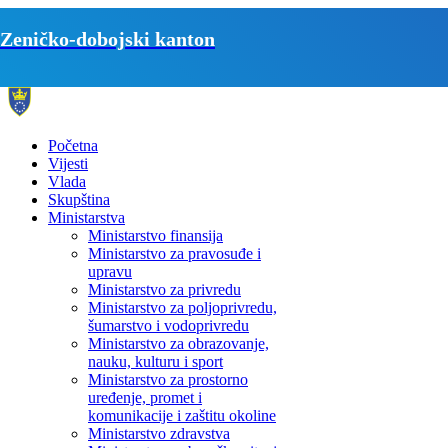
Zeničko-dobojski kanton
Početna
Vijesti
Vlada
Skupština
Ministarstva
Ministarstvo finansija
Ministarstvo za pravosuđe i
upravu
Ministarstvo za privredu
Ministarstvo za poljoprivredu,
šumarstvo i vodoprivredu
Ministarstvo za obrazovanje,
nauku, kulturu i sport
Ministarstvo za prostorno
uređenje, promet i
komunikacije i zaštitu okoline
Ministarstvo zdravstva