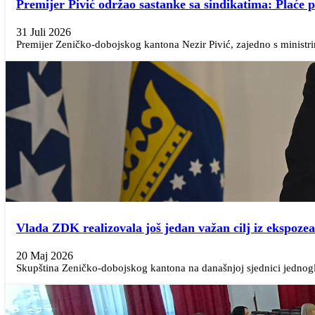
Premijer Pivić održao sastanke sa sindikatima: Plaće pr
31 Juli 2026
Premijer Zeničko-dobojskog kantona Nezir Pivić, zajedno s ministr
Vlada ZDK realizovala još jedan važan cilj iz ekspoze
20 Maj 2026
Skupština Zeničko-dobojskog kantona na današnjoj sjednici jednoglas