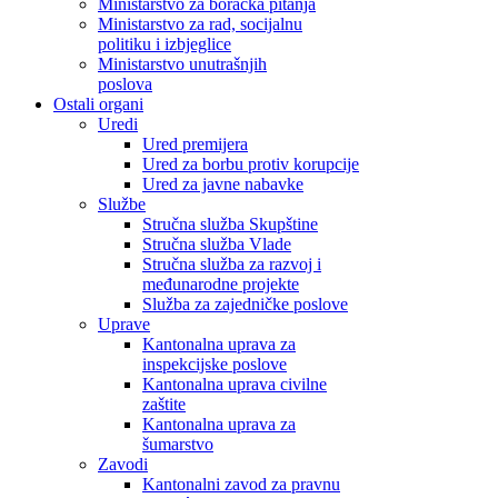
Ministarstvo za boračka pitanja
Ministarstvo za rad, socijalnu
politiku i izbjeglice
Ministarstvo unutrašnjih
poslova
Ostali organi
Uredi
Ured premijera
Ured za borbu protiv korupcije
Ured za javne nabavke
Službe
Stručna služba Skupštine
Stručna služba Vlade
Stručna služba za razvoj i
međunarodne projekte
Služba za zajedničke poslove
Uprave
Kantonalna uprava za
inspekcijske poslove
Kantonalna uprava civilne
zaštite
Kantonalna uprava za
šumarstvo
Zavodi
Kantonalni zavod za pravnu