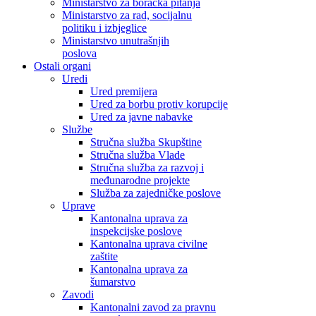
Ministarstvo za boračka pitanja
Ministarstvo za rad, socijalnu
politiku i izbjeglice
Ministarstvo unutrašnjih
poslova
Ostali organi
Uredi
Ured premijera
Ured za borbu protiv korupcije
Ured za javne nabavke
Službe
Stručna služba Skupštine
Stručna služba Vlade
Stručna služba za razvoj i
međunarodne projekte
Služba za zajedničke poslove
Uprave
Kantonalna uprava za
inspekcijske poslove
Kantonalna uprava civilne
zaštite
Kantonalna uprava za
šumarstvo
Zavodi
Kantonalni zavod za pravnu