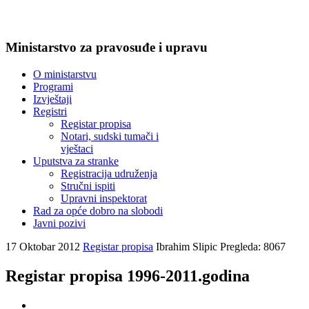
Ministarstvo za pravosuđe i upravu
O ministarstvu
Programi
Izvještaji
Registri
Registar propisa
Notari, sudski tumači i
vještaci
Uputstva za stranke
Registracija udruženja
Stručni ispiti
Upravni inspektorat
Rad za opće dobro na slobodi
Javni pozivi
17 Oktobar 2012
Registar propisa
Ibrahim Slipic
Pregleda: 8067
Registar propisa 1996-2011.godina