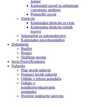
pomoć
Kantonalni zavod za urbanizam
i prostorno uređenje
Pedagoški zavod
Direkcije
Kantonalna direkcija za ceste
Kantonalna direkcija robnih
rezervi
Sekretarijat za zakonodavstvo
Kantonalno pravobranilaštvo
Dokumenti
Budžet
Propisi
Službene novine
Javni Pozivi/Konkursi
Nabavke
Plan javnih nabavki
Postupci javnih nabavki
Odluke o izboru ponuđača
Odluke o
poništenju/otkazivanju
postupaka
Praćenje realizacije ugovora