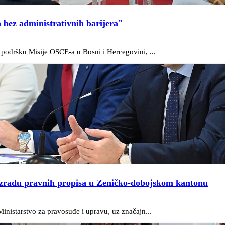
 bez administrativnih barijera"
podršku Misije OSCE-a u Bosni i Hercegovini, ...
 izradu pravnih propisa u Zeničko-dobojskom kantonu
nistarstvo za pravosuđe i upravu, uz značajn...