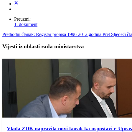
Preuzmi:
1. dokument
Prethodni članak: Registar propisa 1996-2012.godina
Pret
Sljedeći č
Vijesti iz oblasti rada ministarstva
Vlada ZDK napravila novi korak ka uspostavi e-Upra