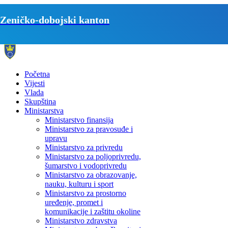
Zeničko-dobojski kanton
Početna
Vijesti
Vlada
Skupština
Ministarstva
Ministarstvo finansija
Ministarstvo za pravosuđe i
upravu
Ministarstvo za privredu
Ministarstvo za poljoprivredu,
šumarstvo i vodoprivredu
Ministarstvo za obrazovanje,
nauku, kulturu i sport
Ministarstvo za prostorno
uređenje, promet i
komunikacije i zaštitu okoline
Ministarstvo zdravstva