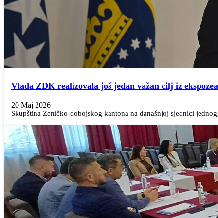
Vlada ZDK realizovala još jedan važan cilj iz ekspoze
20 Maj 2026
Skupština Zeničko-dobojskog kantona na današnjoj sjednici jednoglas