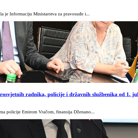
 je Informaciju Ministarstva za pravosuđe i...
osvjetnih radnika, policije i državnih službenika od 1. ju
ima policije Emirom Vračom, finansija Dženano...