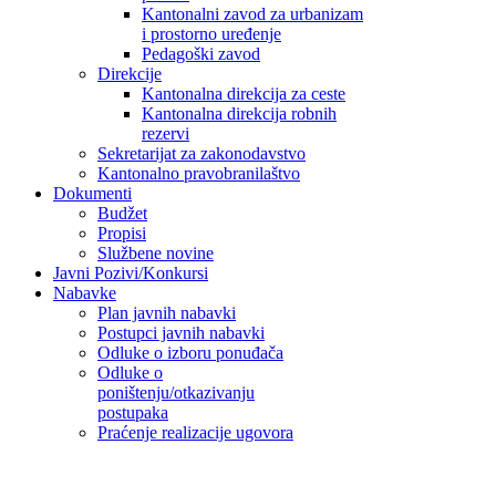
Kantonalni zavod za urbanizam
i prostorno uređenje
Pedagoški zavod
Direkcije
Kantonalna direkcija za ceste
Kantonalna direkcija robnih
rezervi
Sekretarijat za zakonodavstvo
Kantonalno pravobranilaštvo
Dokumenti
Budžet
Propisi
Službene novine
Javni Pozivi/Konkursi
Nabavke
Plan javnih nabavki
Postupci javnih nabavki
Odluke o izboru ponuđača
Odluke o
poništenju/otkazivanju
postupaka
Praćenje realizacije ugovora