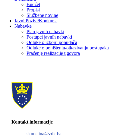
Budžet
Propisi
Službene novine
Javni Pozivi/Konkursi
Nabavke
Plan javnih nabavki
Postupci javnih nabavki
Odluke o izboru ponuđača
Odluke o poništenju/otkazivanju postupaka
Praćenje realizacije ugovora
Kontakt informacije
skupstina@zdk.ba