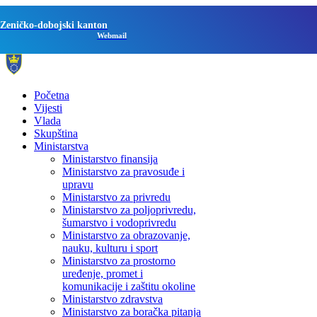
Zeničko-dobojski kanton
Webmail
Početna
Vijesti
Vlada
Skupština
Ministarstva
Ministarstvo finansija
Ministarstvo za pravosuđe i
upravu
Ministarstvo za privredu
Ministarstvo za poljoprivredu,
šumarstvo i vodoprivredu
Ministarstvo za obrazovanje,
nauku, kulturu i sport
Ministarstvo za prostorno
uređenje, promet i
komunikacije i zaštitu okoline
Ministarstvo zdravstva
Ministarstvo za boračka pitanja