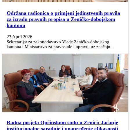
Održana radionica o primjeni jedinstvenih pravila
za izradu pravnih propisa u Zeničko-dobojskom
kantonu
23 April 2026
Sekretarijat za zakonodavstvo Vlade Zeničko-dobojskog
kantona i Ministarstvo za pravosuđe i upravu, uz značajn...
Radna posjeta Općinskom sudu u Zenici: Jačanje
institucionalne saradnje i unapređenje efikasnosti