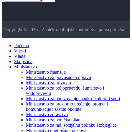
Copyright © 2026 - Zeničko-dobojski kanton. Sva prava pridržana.
Početna
Vijesti
Vlada
Skupština
Ministarstva
Ministarstvo finansija
Ministarstvo za pravosuđe i upravu
Ministarstvo za privredu
Ministarstvo za poljoprivredu, šumarstvo i
vodoprivredu
Ministarstvo za obrazovanje, nauku, kulturu i sport
Ministarstvo za prostorno uređenje, promet i
komunikacije i zaštitu okoline
Ministarstvo zdravstva
Ministarstvo za boračka pitanja
Ministarstvo za rad, socijalnu politiku i izbjeglice
Ministarstvo unutrašnjih poslova