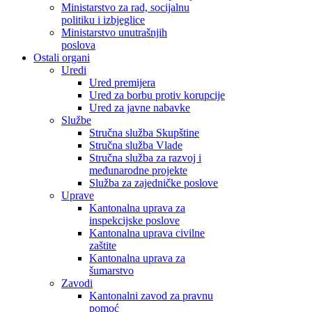
Ministarstvo za rad, socijalnu
politiku i izbjeglice
Ministarstvo unutrašnjih
poslova
Ostali organi
Uredi
Ured premijera
Ured za borbu protiv korupcije
Ured za javne nabavke
Službe
Stručna služba Skupštine
Stručna služba Vlade
Stručna služba za razvoj i
međunarodne projekte
Služba za zajedničke poslove
Uprave
Kantonalna uprava za
inspekcijske poslove
Kantonalna uprava civilne
zaštite
Kantonalna uprava za
šumarstvo
Zavodi
Kantonalni zavod za pravnu
pomoć