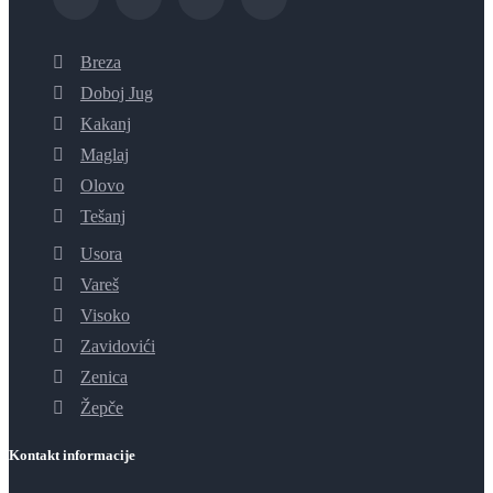
Breza
Doboj Jug
Kakanj
Maglaj
Olovo
Tešanj
Usora
Vareš
Visoko
Zavidovići
Zenica
Žepče
Kontakt informacije