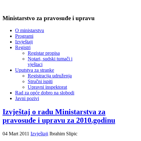
Ministarstvo za pravosuđe i upravu
O ministarstvu
Programi
Izvještaji
Registri
Registar propisa
Notari, sudski tumači i
vještaci
Uputstva za stranke
Registracija udruženja
Stručni ispiti
Upravni inspektorat
Rad za opće dobro na slobodi
Javni pozivi
Izvještaj o radu Ministarstva za
pravosuđe i upravu za 2010.godinu
04 Mart 2011
Izvještaji
Ibrahim Slipic