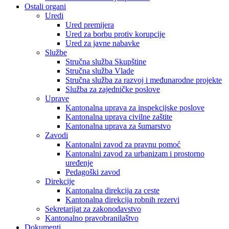
Ostali organi
Uredi
Ured premijera
Ured za borbu protiv korupcije
Ured za javne nabavke
Službe
Stručna služba Skupštine
Stručna služba Vlade
Stručna služba za razvoj i međunarodne projekte
Služba za zajedničke poslove
Uprave
Kantonalna uprava za inspekcijske poslove
Kantonalna uprava civilne zaštite
Kantonalna uprava za šumarstvo
Zavodi
Kantonalni zavod za pravnu pomoć
Kantonalni zavod za urbanizam i prostorno
uređenje
Pedagoški zavod
Direkcije
Kantonalna direkcija za ceste
Kantonalna direkcija robnih rezervi
Sekretarijat za zakonodavstvo
Kantonalno pravobranilaštvo
Dokumenti