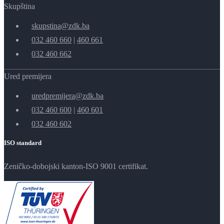
Skupština
skupstina@zdk.ba
032 460 660
|
460 661
032 460 662
Ured premijera
uredpremijera@zdk.ba
032 460 600
|
460 601
032 460 602
ISO standard
Zeničko-dobojski kanton-ISO 9001 certifikat.